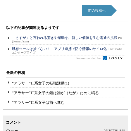
前の投稿へ
以下の記事が関連あるようです
「さすが」と言われる驚きや感動を。新しい価値を生む電通の挑戦
PR
(dentsu Japan)
既存ツールは捨てない！ アプリ連携で防ぐ情報のサイロ化
PR(ITmedia
エンタープライズ)
Recommended by
最新の投稿
“アラサー”IT系女子の転職活動(1)
“アラサー”IT系女子の鐘は誰が（たが）ために鳴る
“アラサー”IT系女子は前へ進む
コメント
2013/07/16 16:54