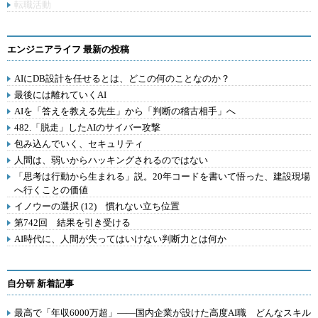
転職活動
エンジニアライフ 最新の投稿
AIにDB設計を任せるとは、どこの何のことなのか？
最後には離れていくAI
AIを「答えを教える先生」から「判断の稽古相手」へ
482.「脱走」したAIのサイバー攻撃
包み込んでいく、セキュリティ
人間は、弱いからハッキングされるのではない
「思考は行動から生まれる」説。20年コードを書いて悟った、建設現場
へ行くことの価値
イノウーの選択 (12) 慣れない立ち位置
第742回 結果を引き受ける
AI時代に、人間が失ってはいけない判断力とは何か
自分研 新着記事
最高で「年収6000万超」――国内企業が設けた高度AI職 どんなスキル