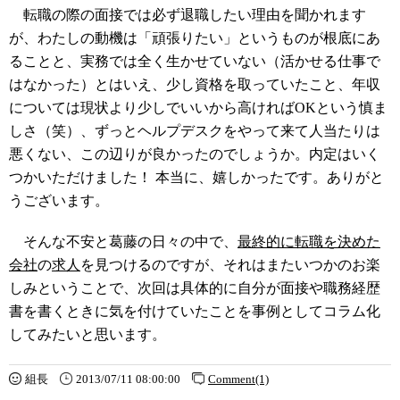
転職の際の面接では必ず退職したい理由を聞かれます
が、わたしの動機は「頑張りたい」というものが根底にあ
ることと、実務では全く生かせていない（活かせる仕事で
はなかった）とはいえ、少し資格を取っていたこと、年収
については現状より少しでいいから高ければOKという慎ま
しさ（笑）、ずっとヘルプデスクをやって来て人当たりは
悪くない、この辺りが良かったのでしょうか。内定はいく
つかいただけました！ 本当に、嬉しかったです。ありがと
うございます。
そんな不安と葛藤の日々の中で、
最終的に転職を決めた
会社
の
求人
を見つけるのですが、それはまたいつかのお楽
しみということで、次回は具体的に自分が面接や職務経歴
書を書くときに気を付けていたことを事例としてコラム化
してみたいと思います。
組長
2013/07/11 08:00:00
Comment(1)