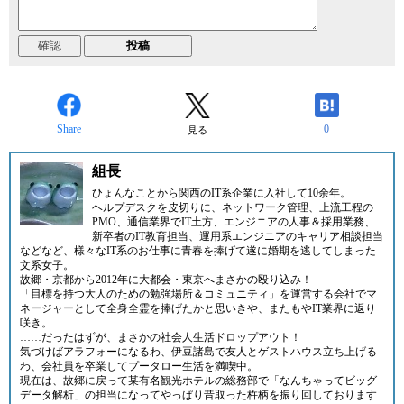
Share
0
見る
組長
ひょんなことから関西のIT系企業に入社して10余年。
ヘルプデスクを皮切りに、ネットワーク管理、上流工程の
PMO、通信業界でIT土方、エンジニアの人事＆採用業務、
新卒者のIT教育担当、運用系エンジニアのキャリア相談担当
などなど、様々なIT系のお仕事に青春を捧げて遂に婚期を逃してしまった
文系女子。
故郷・京都から2012年に大都会・東京へまさかの殴り込み！
「目標を持つ大人のための勉強場所＆コミュニティ」
を運営する会社でマ
ネージャーとして全身全霊を捧げたかと思いきや、またもやIT業界に返り
咲き。
……だったはずが、まさかの社会人生活ドロップアウト！
気づけばアラフォーになるわ、伊豆諸島で友人とゲストハウス立ち上げる
わ、会社員を卒業してプータロー生活を満喫中。
現在は、故郷に戻って某有名観光ホテルの総務部で「なんちゃってビッグ
データ解析」の担当になってやっぱり昔取った杵柄を振り回しております