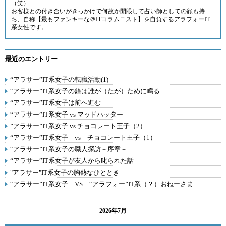
（笑）
お客様との付き合いがきっかけで何故か開眼して占い師としての顔も持
ち、自称【最もファンキーな＠ITコラムニスト】を自負するアラフォーIT
系女性です。
最近のエントリー
“アラサー”IT系女子の転職活動(1)
“アラサー”IT系女子の鐘は誰が（たが）ために鳴る
“アラサー”IT系女子は前へ進む
“アラサー”IT系女子 vs マッドハッター
”アラサー”IT系女子 vs チョコレート王子（2）
“アラサー”IT系女子 vs チョコレート王子（1）
“アラサー”IT系女子の職人探訪－序章－
“アラサー”IT系女子が友人から叱られた話
"アラサー"IT系女子の胸熱なひととき
“アラサー”IT系女子 VS “アラフォー”IT系（？）おねーさま
2026年7月