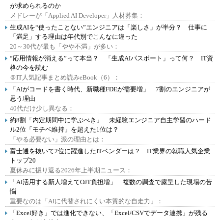
が求められるのか
メドレーが「Applied AI Developer」人材募集：
生成AIを“使ったことない”エンジニアは「楽しさ」が半分？ 仕事に
「満足」する理由は年代別でこんなに違った
20～30代が最も「やや不満」が多い：
“応用情報が消える”って本当？ 「生成AIパスポート」って何？ IT資
格の今を読む
＠IT人気記事まとめ読みeBook（6）：
「AIがコードを書く時代、新職種FDEが需要増」 7割のエンジニアが
思う理由
40代だけ少し異なる：
約8割「内定期間中に学ぶべき」 未経験エンジニア自主学習のハード
ル2位「モチベ維持」を超えた1位は？
「やる必要ない」派の理由とは：
富士通を抜いて2位に躍進したITベンダーは？ IT業界の就職人気企業
トップ20
夏休みに振り返る2026年上半期ニュース：
「AI活用する新人増えてOJT負担増」 複数の調査で露呈した現場の苦
悩
重要なのは「AIに代替されにくい本質的な自走力」：
「Excel好き」では進化できない、「Excel/CSVでデータ連携」が残る