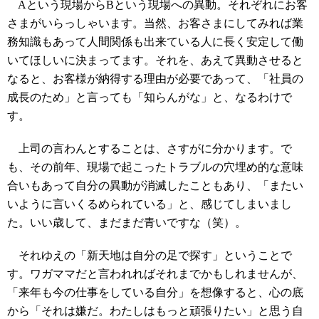
Aという現場からBという現場への異動。それぞれにお客
さまがいらっしゃいます。当然、お客さまにしてみれば業
務知識もあって人間関係も出来ている人に長く安定して働
いてほしいに決まってます。それを、あえて異動させると
なると、お客様が納得する理由が必要であって、「社員の
成長のため」と言っても「知らんがな」と、なるわけで
す。
上司の言わんとすることは、さすがに分かります。で
も、その前年、現場で起こったトラブルの穴埋め的な意味
合いもあって自分の異動が消滅したこともあり、「またい
いように言いくるめられている」と、感じてしまいまし
た。いい歳して、まだまだ青いですな（笑）。
それゆえの「新天地は自分の足で探す」ということで
す。ワガママだと言われればそれまでかもしれませんが、
「来年も今の仕事をしている自分」を想像すると、心の底
から「それは嫌だ。わたしはもっと頑張りたい」と思う自