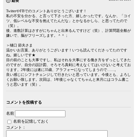
組長
TwitterやFBでのコメントありがとうございます！
私の不安を分かる、と言って下さった方、嬉しかったです。なんか、「コイ
ツ、低レベルな不安を抱えてたんだな」とかなるかしら、と思ってたので
（笑）。
後、進数計算はさすがにちゃんと出来るんですけど（笑）、計算問題全般が
嫌いで、脳がフリーズします。＾＾；
＞樋口 節夫さま
温かいお言葉、ありがとうございます！いつも読んでくださってたのです
ね。嬉しいです★
目の前のことも大事ですし、私はそれを大事にする働き方をずっとしてきた
のですが、自分の設計図、そろそろ真剣に考えなくてはいけないと考えてお
ります。2年後には遂に35歳、アラフォーになってしまうので……。
良い感じにシフトチェンジして行きたいと思っています。今後とも、よろし
くお願い致します。次回は、1年後じゃなくてちゃんと来月にはコラム書こ
うと思います（笑）。
コメントを投稿する
名前
名前を記憶しておく
コメント：