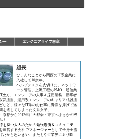
シー
エンジニアライフ憲章
組長
ひょんなことから関西のIT系企業に
入社して10余年。
ヘルプデスクを皮切りに、ネットワ
ーク管理、上流工程のPMO、通信業
IT土方、エンジニアの人事＆採用業務、新卒者
T教育担当、運用系エンジニアのキャリア相談担
どなど、様々なIT系のお仕事に青春を捧げて遂
期を逃してしまった文系女子。
・京都から2012年に大都会・東京へまさかの殴
み！
標を持つ大人のための勉強場所＆コミュニテ
を運営する会社でマネージャーとして全身全霊
げたかと思いきや、またもやIT業界に返り咲