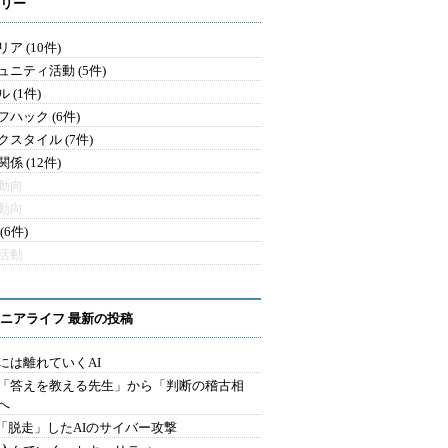
リー
ア (10件)
ュニティ活動 (5件)
 (1件)
フハック (6件)
クスタイル (7件)
係 (12件)
動向
動向
(6件)
活動
ニアライフ 最新の投稿
には離れていくAI
を「答えを教える先生」から「判断の稽古相
へ
2.「脱走」したAIのサイバー攻撃