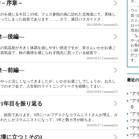
き。
訪－序章－
……
ウト
くのを感じる今日この頃。フェス参戦の為に訪れた北海道にて、美味し
気づ
ってしまった組長であります……。さて、過日バスガイドさ...
スト
2011/09/09
Comment(2)
ロー
現在
「な
験―後編―
やっ
お客
晩の気温差が大きく体調を崩しやすい状況ですが、皆さんいかがお過ご
い師
高気温で、秋の風情を感じられず残念に思っている組長で...
IT
2010/10/12
Comment(2)
す。
験―前編―
最近の
。やっと涼しくなってきましたが、いかがお過ごしでしょうか。お久し
フのオフ会で、人生初のライトニングトークを経験してまい...
2010/10/04
Comment(7)
“ア
“ア
ー1年目を振り返る
る
“ア
』、組長であります。4月にヘルプデスクなコラムニストさんが増え、カ
たしがコラムニストになって、1年と数カ月が経ちま...
“ア
2010/05/17
Comment(2)
”ア
“ア
教壇に立つ！その1