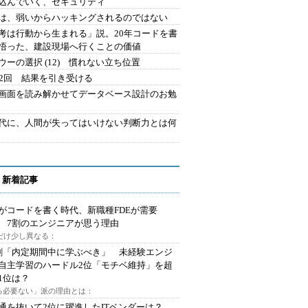
込んでいく、セキュリティ
は、弱いからハッキングされるのではない
考は行動から生まれる」説。20年コードを書
悟った、建設現場へ行くことの価値
ウーの選択 (12) 慣れない立ち位置
42回 結果を引き受ける
で画面を読み解かせてデータベース設計のお勉
時代に、人間が失ってはいけない判断力とは何
 新着記事
Iがコードを書く時代、新職種FDEが需要
 7割のエンジニアが思う理由
代だけ少し異なる：
割「内定期間中に学ぶべき」 未経験エンジ
自主学習のハードル2位「モチベ維持」を超
1位は？
る必要ない」派の理由とは：
通を抜いて2位に躍進したITベンダーは？