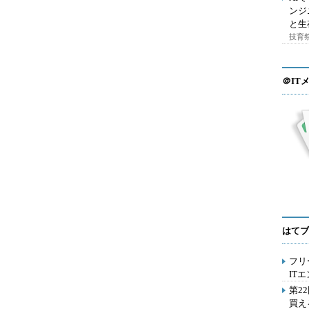
ンジ
と生
技育祭
＠IT
はてブ
フリ
IT
第2
買え