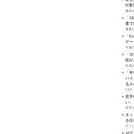
IT
夏休
「A
査で
重要
「E
デー
今週の
「A
収が
生成
「年
ハイ
る人
CX
若手
い」
若手
ネッ
る仕
IT
AI