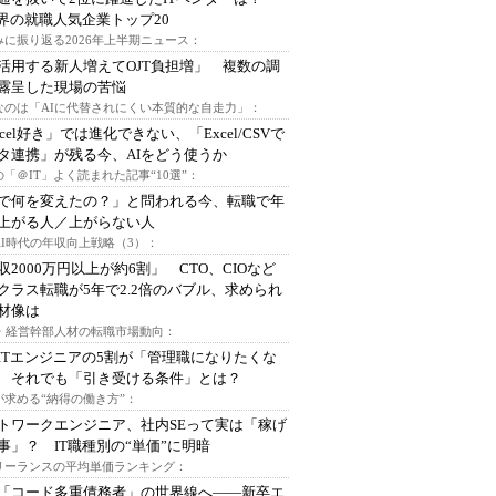
業界の就職人気企業トップ20
みに振り返る2026年上半期ニュース：
I活用する新人増えてOJT負担増」 複数の調
露呈した現場の苦悩
なのは「AIに代替されにくい本質的な自走力」：
xcel好き」では進化できない、「Excel/CSVで
タ連携」が残る今、AIをどう使うか
「＠IT」よく読まれた記事“10選”：
Iで何を変えたの？」と問われる今、転職で年
上がる人／上がらない人
AI時代の年収向上戦略（3）：
収2000万円以上が約6割」 CTO、CIOなど
クラス転職が5年で2.2倍のバブル、求められ
材像は
O・経営幹部人材の転職市場動向：
ITエンジニアの5割が「管理職になりたくな
 それでも「引き受ける条件」とは？
が求める“納得の働き方”：
トワークエンジニア、社内SEって実は「稼げ
事」？ IT職種別の“単価”に明暗
フリーランスの平均単価ランキング：
で「コード多重債務者」の世界線へ――新卒エ