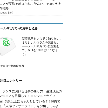
ニアが実務でボコされて学んだ、4つの挫折
存戦略
2026【春】：
メールマガジンのお申し込み
新着記事をいち早く知りたい、
オリジナルコラムを読みたい
――メールマガジンに登録し
て、＠ITを120％使いこなそ
う。
＠IT自分戦略研究所
注目エントリー
ーランスにおける仕事の断り方：生涯現役の
エンジニアを目指して：エンジニアライフ
2回: 予想以上にちゃんとしている？ 330円で
る「人感センサーライト」を分解してみよ