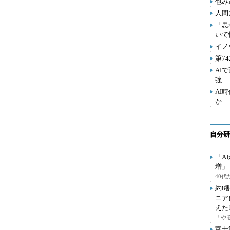
包み
人間
「思
いて
イノ
第7
AI
強
AI
か
自分研
「A
増」
40
約8
ニア
えた
「や
富士