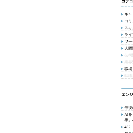
カテゴ
キャリ
コミ
スキル
ライ
ワー
人間関
技術
業界
職場 
転職
エンジ
最後
AI
手」
48