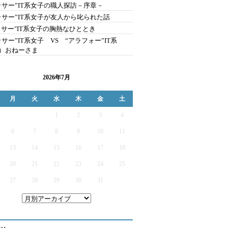
ラサー”IT系女子の職人探訪－序章－
ラサー”IT系女子が友人から叱られた話
ラサー"IT系女子の胸熱なひととき
ラサー”IT系女子 VS “アラフォー”IT系
）おねーさま
2026年7月
月
火
水
木
金
土
1
2
3
4
6
7
8
9
10
11
13
14
15
16
17
18
20
21
22
23
24
25
27
28
29
30
31