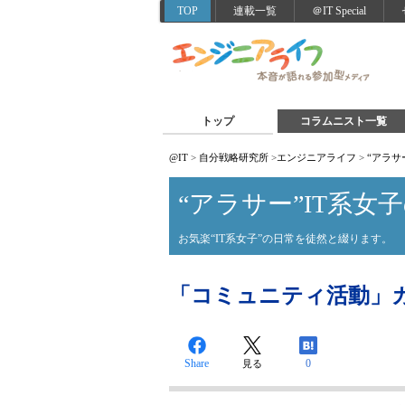
TOP
連載一覧
＠IT Special
トップ
コラムニスト一覧
@IT
>
自分戦略研究所
>
エンジニアライフ
>
“アラサ
“アラサー”IT系女
お気楽“IT系女子”の日常を徒然と綴ります。
「コミュニティ活動」
Share
0
見る