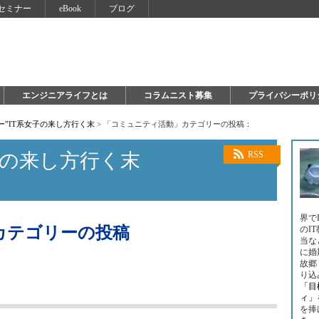
セミナー
eBook
ブログ
エンジニアライフとは
コラムニスト募集
プライバシーポリ
ー”IT系女子の来し方行く末
>
「コミュニティ活動」カテゴリーの投稿：
子の来し方行く末
RSS
界で
カテゴリーの投稿
のI
当な
に婚
故郷
り込
「目
ィ」
を捧