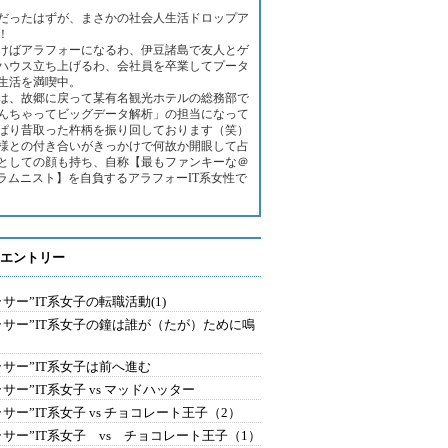
だったはずが、まさかの社会人生活ドロップア
！
けばアラフォーになるわ、伊豆諸島で友人とゲ
ハウス立ち上げるわ、会社員を卒業してプータ
生活を満喫中。
は、故郷に戻って某有名観光ホテルの総務部で
んちゃってビッグデータ解析」の担当になって
ぱり昔取った杵柄を振り回しております（笑）
様との付き合いがきっかけで何故か開眼して占
としての顔も持ち、自称【最もファンキーな＠
コラムニスト】を自負するアラフォーIT系女性で
エントリー
ラサー”IT系女子の転職活動(1)
ラサー”IT系女子の鐘は誰が（たが）ために鳴
ラサー”IT系女子は前へ進む
ラサー”IT系女子 vs マッドハッター
ラサー”IT系女子 vs チョコレート王子（2）
ラサー”IT系女子 vs チョコレート王子（1）