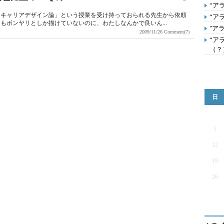
“ア
「キャリアデザイン論」という授業を受け持っておられる先生から依頼
“ア
もボンヤリとしか描けていないのに、わたしなんかで良いん...
"ア
2009/11/26
Comment(7)
“ア
（？
日
5
12
19
26