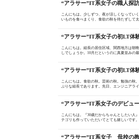
“アラサー”IT系女子の職人探
こんにちは。少しずつ、夜が涼しくなってい
いものを食べまくり、食欲の秋を待たずして太
“アラサー”IT系女子の初LT体
こんにちは。組長の居住区域、関西地方は朝
しでしょうか。10月だというのに真夏並みの最
“アラサー”IT系女子の初LT体
こんにちは。食欲の秋。芸術の秋。勉強の秋
ぶりな組長であります。先日、エンジニアライ
“アラサー”IT系女子のデビュ
こんにちは。『30歳だからちゃんとしたい人
テゴリも作っていただいてとても嬉しいです。わ
“アラサー”IT系女子 母校の