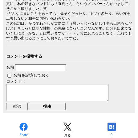
更に、私の好きなバンドにも「直樹さん」というメンバーさんがいまして、
そこから取りました。笑
>どんなに良いことを言っても、偉そうだったり、キツすぎたり、言い方を
工夫しないと相手に内容が伝わらない。
この台詞は、かつてわたしが実際に「（悪い人じゃないし仕事も出来るんだ
けど）ちょっと嫌味な性格」の先輩に言ったことなんです。自分も出来てな
いくせにどうかな、とは思いますが・・・。常に忘れることなく、忘れても
すぐ思い出せるようにしておきたいですね。
コメントを投稿する
名前
名前を記憶しておく
コメント：
Share
0
見る