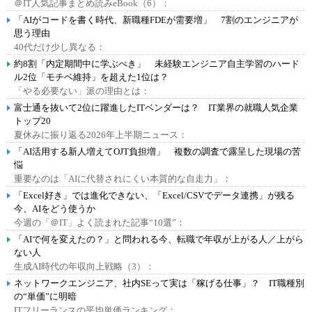
＠IT人気記事まとめ読みeBook（6）：
「AIがコードを書く時代、新職種FDEが需要増」 7割のエンジニアが
思う理由
40代だけ少し異なる：
約8割「内定期間中に学ぶべき」 未経験エンジニア自主学習のハード
ル2位「モチベ維持」を超えた1位は？
「やる必要ない」派の理由とは：
富士通を抜いて2位に躍進したITベンダーは？ IT業界の就職人気企業
トップ20
夏休みに振り返る2026年上半期ニュース：
「AI活用する新人増えてOJT負担増」 複数の調査で露呈した現場の苦
悩
重要なのは「AIに代替されにくい本質的な自走力」：
「Excel好き」では進化できない、「Excel/CSVでデータ連携」が残る
今、AIをどう使うか
今週の「＠IT」よく読まれた記事“10選”：
「AIで何を変えたの？」と問われる今、転職で年収が上がる人／上がら
ない人
生成AI時代の年収向上戦略（3）：
ネットワークエンジニア、社内SEって実は「稼げる仕事」？ IT職種別
の“単価”に明暗
ITフリーランスの平均単価ランキング：