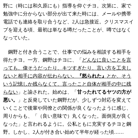
野に（時には和久原にも）指導を仰ぐチヨ。次第に、家で
勉強中に分からない部分が出て来た時には、メールや携帯
電話でも連絡を取り合うなど、2人は急接近。クリスマスイ
ブを迎える頃、最初は単なる噂だったことが、噂ではなく
なっていた。
鋼野と付き合うことで、仕事での悩みを相談する相手を
得たチヨ。一方、鋼野はチヨに、「
どんなに良いことを言
っても、偉そうだったり、キツすぎたり、言い方を工夫し
ないと相手に内容が伝わらない。
『怒られた』
とか、そう
いう記憶しか残らなくて、言ったこと自体が相手の中に残
らない
」と諭された。始めは、「
甘ったれてるヤツの方が
悪い。
」と反発していた鋼野だが、少しずつ対応を変えて
いくことで後輩や同僚との関係が良くなったように感じ、
周りからも、「（良い意味で）丸くなった。面倒見が良く
なった」と言われるように。公私ともに充実するチヨと鋼
野。しかし、2人が付き合い始めて半年が経った頃……