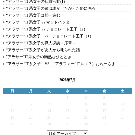
“アラサー”IT系女子の転職活動(1)
“アラサー”IT系女子の鐘は誰が（たが）ために鳴る
“アラサー”IT系女子は前へ進む
“アラサー”IT系女子 vs マッドハッター
”アラサー”IT系女子 vs チョコレート王子（2）
“アラサー”IT系女子 vs チョコレート王子（1）
“アラサー”IT系女子の職人探訪－序章－
“アラサー”IT系女子が友人から叱られた話
"アラサー"IT系女子の胸熱なひととき
“アラサー”IT系女子 VS “アラフォー”IT系（？）おねーさま
2026年7月
日
月
火
水
木
金
土
1
2
3
4
5
6
7
8
9
10
11
12
13
14
15
16
17
18
19
20
21
22
23
24
25
26
27
28
29
30
31