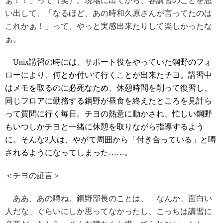
ぁ！！」って（笑）。現場に出てから、各講習のことを思
い出して、「なるほど、あの時和久原さんが言ってたのは
これかぁ！」って、やっと実感出来たりして楽しかったな
ぁ。
Unix講習の時には、サポート役をやっていた鋼野のフォ
ローにより、何とか付いて行くことが出来たチヨ。講習中
はメモを取るのに必死なため、休憩時間を削って復習し、
同じフロアに勤務する鋼野が昼食を終えたところを見計ら
って質問に行く毎日。チヨの熱意に動かされ、忙しい鋼野
もいつしかチヨと一緒に休憩を取りながら指導するよう
に。そんな2人は、やがて周囲から「付き合っている」と噂
されるようになってしまった……。
＜チヨの証言＞
ああ、あの噂ね。鋼野部長のことは、「なんか、面白い
人だな」ぐらいにしか思ってなかったし、こっちは講習に