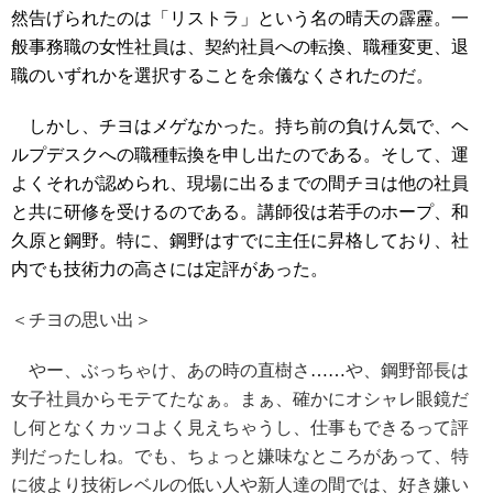
然告げられたのは「リストラ」という名の晴天の霹靂。一
般事務職の女性社員は、契約社員への転換、職種変更、退
職のいずれかを選択することを余儀なくされたのだ。
しかし、チヨはメゲなかった。持ち前の負けん気で、ヘ
ルプデスクへの職種転換を申し出たのである。そして、運
よくそれが認められ、現場に出るまでの間チヨは他の社員
と共に研修を受けるのである。講師役は若手のホープ、和
久原と鋼野。特に、鋼野はすでに主任に昇格しており、社
内でも技術力の高さには定評があった。
＜チヨの思い出＞
やー、ぶっちゃけ、あの時の直樹さ
……
や、鋼野部長は
女子社員からモテてたなぁ。まぁ、確かにオシャレ眼鏡だ
し何となくカッコよく見えちゃうし、仕事もできるって評
判だったしね。でも、ちょっと嫌味なところがあって、特
に彼より技術レベルの低い人や新人達の間では、好き嫌い