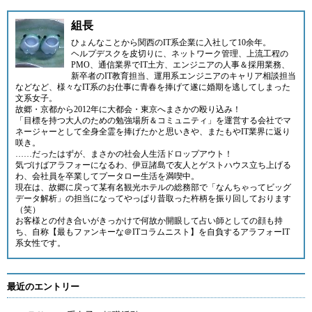
組長
ひょんなことから関西のIT系企業に入社して10余年。
ヘルプデスクを皮切りに、ネットワーク管理、上流工程の
PMO、通信業界でIT土方、エンジニアの人事＆採用業務、
新卒者のIT教育担当、運用系エンジニアのキャリア相談担当
などなど、様々なIT系のお仕事に青春を捧げて遂に婚期を逃してしまった
文系女子。
故郷・京都から2012年に大都会・東京へまさかの殴り込み！
「目標を持つ大人のための勉強場所＆コミュニティ」
を運営する会社でマ
ネージャーとして全身全霊を捧げたかと思いきや、またもやIT業界に返り
咲き。
……だったはずが、まさかの社会人生活ドロップアウト！
気づけばアラフォーになるわ、伊豆諸島で友人とゲストハウス立ち上げる
わ、会社員を卒業してプータロー生活を満喫中。
現在は、故郷に戻って某有名観光ホテルの総務部で「なんちゃってビッグ
データ解析」の担当になってやっぱり昔取った杵柄を振り回しております
（笑）
お客様との付き合いがきっかけで何故か開眼して占い師としての顔も持
ち、自称【最もファンキーな＠ITコラムニスト】を自負するアラフォーIT
系女性です。
最近のエントリー