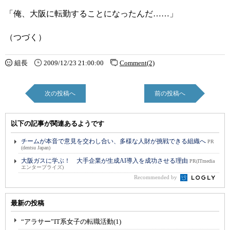
「俺、大阪に転勤することになったんだ……」
（つづく）
組長
2009/12/23 21:00:00
Comment(2)
次の投稿へ
前の投稿へ
以下の記事が関連あるようです
チームが本音で意見を交わし合い、多様な人財が挑戦できる組織へ
PR
(dentsu Japan)
大阪ガスに学ぶ！ 大手企業が生成AI導入を成功させる理由
PR(ITmedia
エンタープライズ)
Recommended by
最新の投稿
“アラサー”IT系女子の転職活動(1)