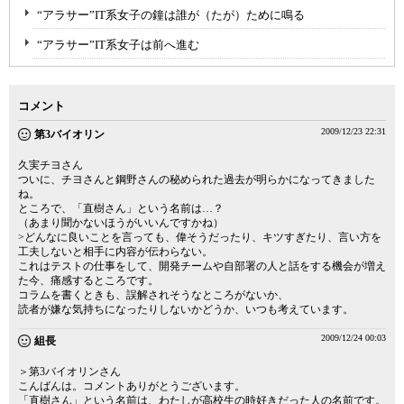
“アラサー”IT系女子の鐘は誰が（たが）ために鳴る
“アラサー”IT系女子は前へ進む
コメント
2009/12/23 22:31
第3バイオリン
久実チヨさん
ついに、チヨさんと鋼野さんの秘められた過去が明らかになってきました
ね。
ところで、「直樹さん」という名前は…？
（あまり聞かないほうがいいんですかね）
>どんなに良いことを言っても、偉そうだったり、キツすぎたり、言い方を
工夫しないと相手に内容が伝わらない。
これはテストの仕事をして、開発チームや自部署の人と話をする機会が増え
た今、痛感するところです。
コラムを書くときも、誤解されそうなところがないか、
読者が嫌な気持ちになったりしないかどうか、いつも考えています。
2009/12/24 00:03
組長
＞第3バイオリンさん
こんばんは。コメントありがとうございます。
「直樹さん」という名前は、わたしが高校生の時好きだった人の名前です。