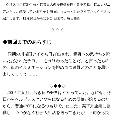
クリスマス特別企画・ IT業界の恋愛模様を描く集中連載。 ITエンジニ
アたちよ、恋愛していますか？ 毎回、ちょっとしたライフハックネタも
紹介します。12月20日から12月24日まで、毎日更新！
◇ ◇ ◇
◆前回までのあらすじ
同期の川場田アイから呼び出され、鋼野への気持ちを問
いただされたチヨ。「もう終わったことだ」と言ったもの
の、街のイルミネーションを眺めつつ鋼野とのことを思い
出してしまう……。
◇◆◆◇
200＊年某月。若き日のチヨはビビっていた。なにせ、今
日からヘルプデスクとやらになるための研修が始まるのだ
から。普通のOLになるつもりで、たまたま某IT系企業に就
職し、つつがなく社会人生活を送ってきたが、上司から突