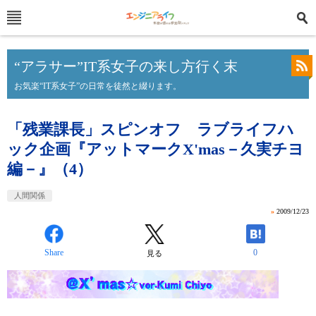
“アラサー”IT系女子の来し方行く末
お気楽“IT系女子”の日常を徒然と綴ります。
「残業課長」スピンオフ ラブライフハ
ック企画『アットマークX'mas－久実チヨ
編－』（4）
人間関係
»
2009/12/23
Share
0
見る