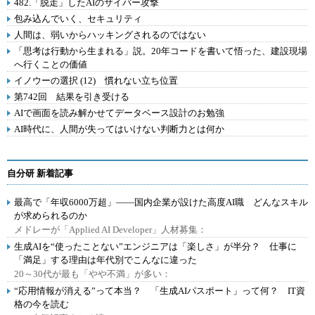
482.「脱走」したAIのサイバー攻撃
包み込んでいく、セキュリティ
人間は、弱いからハッキングされるのではない
「思考は行動から生まれる」説。20年コードを書いて悟った、建設現場
へ行くことの価値
イノウーの選択 (12) 慣れない立ち位置
第742回 結果を引き受ける
AIで画面を読み解かせてデータベース設計のお勉強
AI時代に、人間が失ってはいけない判断力とは何か
自分研 新着記事
最高で「年収6000万超」――国内企業が設けた高度AI職 どんなスキル
が求められるのか
メドレーが「Applied AI Developer」人材募集：
生成AIを“使ったことない”エンジニアは「楽しさ」が半分？ 仕事に
「満足」する理由は年代別でこんなに違った
20～30代が最も「やや不満」が多い：
“応用情報が消える”って本当？ 「生成AIパスポート」って何？ IT資
格の今を読む