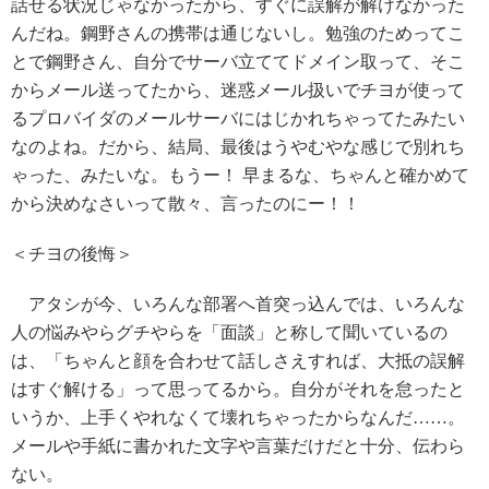
話せる状況じゃなかったから、すぐに誤解が解けなかった
んだね。鋼野さんの携帯は通じないし。勉強のためってこ
とで鋼野さん、自分でサーバ立ててドメイン取って、そこ
からメール送ってたから、迷惑メール扱いでチヨが使って
るプロバイダのメールサーバにはじかれちゃってたみたい
なのよね。だから、結局、最後はうやむやな感じで別れち
ゃった、みたいな。もうー！ 早まるな、ちゃんと確かめて
から決めなさいって散々、言ったのにー！！
＜チヨの後悔＞
アタシが今、いろんな部署へ首突っ込んでは、いろんな
人の悩みやらグチやらを「面談」と称して聞いているの
は、「ちゃんと顔を合わせて話しさえすれば、大抵の誤解
はすぐ解ける」って思ってるから。自分がそれを怠ったと
いうか、上手くやれなくて壊れちゃったからなんだ……。
メールや手紙に書かれた文字や言葉だけだと十分、伝わら
ない。