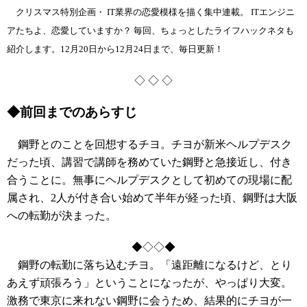
クリスマス特別企画・ IT業界の恋愛模様を描く集中連載。 ITエンジニ
アたちよ、恋愛していますか？ 毎回、ちょっとしたライフハックネタも
紹介します。12月20日から12月24日まで、毎日更新！
◇ ◇ ◇
◆前回までのあらすじ
鋼野とのことを回想するチヨ。チヨが新米ヘルプデスク
だった頃、講習で講師を務めていた鋼野と急接近し、付き
合うことに。無事にヘルプデスクとして初めての現場に配
属され、2人が付き合い始めて半年が経った頃、鋼野は大阪
への転勤が決まった。
◆◇◇◆
鋼野の転勤に落ち込むチヨ。「遠距離になるけど、とり
あえず頑張ろう」ということになったが、やっぱり大変。
激務で東京に来れない鋼野に会うため、結果的にチヨが一