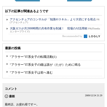
以下の記事が関連あるようです
アクセンチュアのコンサルが「知識やスキル」より大切にする視点
PR
(アクセンチュア)
大阪ガスが月2000時間の共有作業を削減！ 現場のAI活用術
PR(ITmedia
エンタープライズ)
Recommended by
最新の投稿
“アラサー”IT系女子の転職活動(1)
“アラサー”IT系女子の鐘は誰が（たが）ために鳴る
“アラサー”IT系女子は前へ進む
コメント
2009/12/24 21:29
森姫
最終話、お疲れ様ですー。