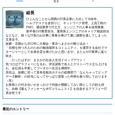
Share
0
見る
組長
ひょんなことから関西のIT系企業に入社して10余年。
ヘルプデスクを皮切りに、ネットワーク管理、上流工程の
PMO、通信業界でIT土方、エンジニアの人事＆採用業務、
新卒者のIT教育担当、運用系エンジニアのキャリア相談担当
などなど、様々なIT系のお仕事に青春を捧げて遂に婚期を逃してしまった
文系女子。
故郷・京都から2012年に大都会・東京へまさかの殴り込み！
「目標を持つ大人のための勉強場所＆コミュニティ」
を運営する会社でマ
ネージャーとして全身全霊を捧げたかと思いきや、またもやIT業界に返り
咲き。
……だったはずが、まさかの社会人生活ドロップアウト！
気づけばアラフォーになるわ、伊豆諸島で友人とゲストハウス立ち上げる
わ、会社員を卒業してプータロー生活を満喫中。
現在は、故郷に戻って某有名観光ホテルの総務部で「なんちゃってビッグ
データ解析」の担当になってやっぱり昔取った杵柄を振り回しております
（笑）
お客様との付き合いがきっかけで何故か開眼して占い師としての顔も持
ち、自称【最もファンキーな＠ITコラムニスト】を自負するアラフォーIT
系女性です。
最近のエントリー