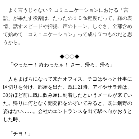
よく言うじゃない？ コミュニケーションにおける「言
語」が果たす役割は、たったの１０％程度だって。顔の表
情、話すスピードや抑揚、声のトーン、しぐさ、全部含め
て始めて「コミュニケーション」って成り立つものだと思
うから。
◆◇◇◆
「やったー！ 終わったぁ！ さー、帰ろ、帰ろ」
人もまばらになって来たオフィス。チヨはやっと仕事に
区切りを付け、部屋を出た。既に21時。アイやサラ達は、
30分ほど前に既に飲み屋に到着したというメールが来てい
た。帰りに何となく開発部をのぞいてみると、既に鋼野の
姿はない……。会社のエントランスを出て駅へ向かおうと
した時、
「チヨ！」