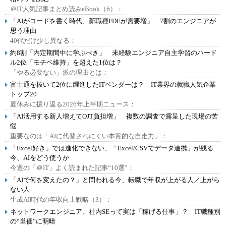
＠IT人気記事まとめ読みeBook（6）：
「AIがコードを書く時代、新職種FDEが需要増」 7割のエンジニアが
思う理由
40代だけ少し異なる：
約8割「内定期間中に学ぶべき」 未経験エンジニア自主学習のハード
ル2位「モチベ維持」を超えた1位は？
「やる必要ない」派の理由とは：
富士通を抜いて2位に躍進したITベンダーは？ IT業界の就職人気企業
トップ20
夏休みに振り返る2026年上半期ニュース：
「AI活用する新人増えてOJT負担増」 複数の調査で露呈した現場の苦
悩
重要なのは「AIに代替されにくい本質的な自走力」：
「Excel好き」では進化できない、「Excel/CSVでデータ連携」が残る
今、AIをどう使うか
今週の「＠IT」よく読まれた記事“10選”：
「AIで何を変えたの？」と問われる今、転職で年収が上がる人／上がら
ない人
生成AI時代の年収向上戦略（3）：
ネットワークエンジニア、社内SEって実は「稼げる仕事」？ IT職種別
の“単価”に明暗