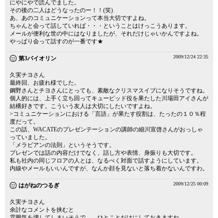
にやにやで読んでました。
その後の二人はどうなったのー！！(笑)
あ、あのコミュニケーションって本当大切ですよね。
ちゃんと会って話していれば・・・ということはけっこうあります。
メールが便利な世の中にはなりましたが、それだけじゃいかんですよね。
やっぱり会って話すのが一番です★
2009/12/24 22:35
第3バイオリン
久実チヨさん
最終回、お疲れ様でした。
鋼野さんとチヨさんにとっても、素敵なクリスマスイブになりそうですね。
個人的には、上手く立ち回ってキューピッド役を果たした川場田アイさんが
結構好きです。こういう友人は大切にしたいですよね。
>コミュニケーションにおける「言語」が果たす役割は、たったの１０％程
度だって。
この話、WACATEのプレゼンテーションの講師の細川宣啓さんがおっしゃ
っていました。
「メラビアンの法則」というそうです。
プレゼンでは話の内容だけでなく、話し方や表情、身振りも大切です。
私も社内の同じフロアの人とは、なるべく対面で話すようにしています。
内線やメールもいいんですが、なんか顔を見ないと落ち着かないんですわ。
2009/12/25 00:09
はがねのつるぎ
久実チヨさん
余計なコメントを挟むと
雰囲気を壊してしまいそうで……ひとことだけにしておきますね。