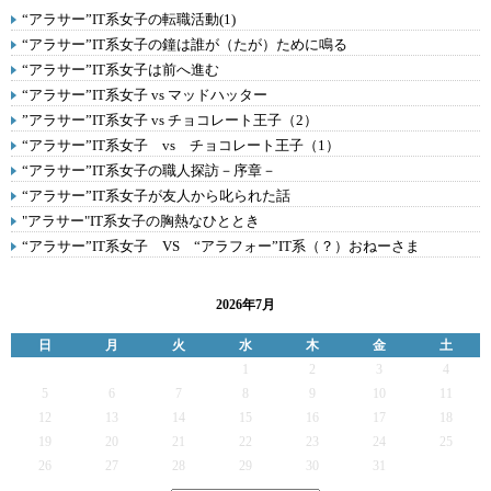
“アラサー”IT系女子の転職活動(1)
“アラサー”IT系女子の鐘は誰が（たが）ために鳴る
“アラサー”IT系女子は前へ進む
“アラサー”IT系女子 vs マッドハッター
”アラサー”IT系女子 vs チョコレート王子（2）
“アラサー”IT系女子 vs チョコレート王子（1）
“アラサー”IT系女子の職人探訪－序章－
“アラサー”IT系女子が友人から叱られた話
"アラサー"IT系女子の胸熱なひととき
“アラサー”IT系女子 VS “アラフォー”IT系（？）おねーさま
2026年7月
日
月
火
水
木
金
土
1
2
3
4
5
6
7
8
9
10
11
12
13
14
15
16
17
18
19
20
21
22
23
24
25
26
27
28
29
30
31