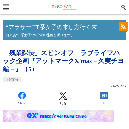
“アラサー”IT系女子の来し方行く末
お気楽“IT系女子”の日常を徒然と綴ります。
「残業課長」スピンオフ ラブライフハ
ック企画『アットマークX'mas－久実チヨ
編－』（5）
人間関係
»
2009/12/24
Share
0
見る