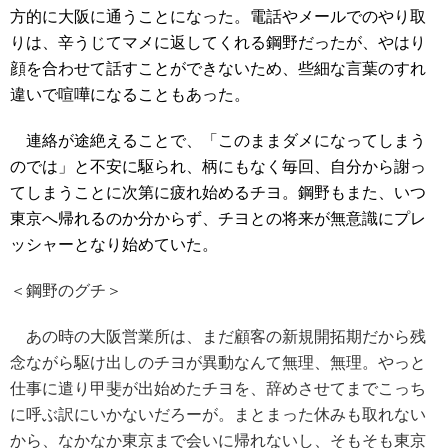
方的に大阪に通うことになった。電話やメールでのやり取
りは、辛うじてマメに返してくれる鋼野だったが、やはり
顔を合わせて話すことができないため、些細な言葉のすれ
違いで喧嘩になることもあった。
連絡が途絶えることで、「このままダメになってしまう
のでは」と不安に駆られ、柄にもなく毎回、自分から謝っ
てしまうことに次第に疲れ始めるチヨ。鋼野もまた、いつ
東京へ帰れるのか分からず、チヨとの将来が無意識にプレ
ッシャーとなり始めていた。
＜鋼野のグチ＞
あの時の大阪営業所は、まだ顧客の新規開拓期だから残
念ながら駆け出しのチヨが異動なんて無理、無理。やっと
仕事に遣り甲斐が出始めたチヨを、辞めさせてまでこっち
に呼ぶ訳にいかないだろーが。まとまった休みも取れない
から、なかなか東京まで会いに帰れないし、そもそも東京