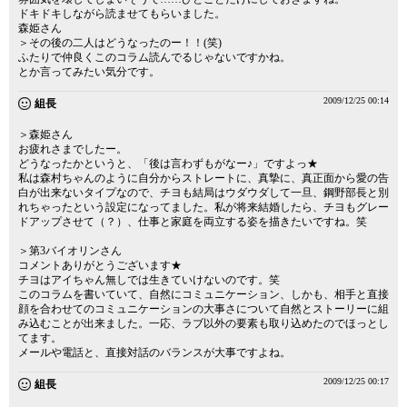
ドキドキしながら読ませてもらいました。
森姫さん
＞その後の二人はどうなったのー！！(笑)
ふたりで仲良くこのコラム読んでるじゃないですかね。
とか言ってみたい気分です。
2009/12/25 00:14
組長
＞森姫さん
お疲れさまでしたー。
どうなったかというと、「後は言わずもがなー♪」ですよっ★
私は森村ちゃんのように自分からストレートに、真摯に、真正面から愛の告
白が出来ないタイプなので、チヨも結局はウダウダして一旦、鋼野部長と別
れちゃったという設定になってました。私が将来結婚したら、チヨもグレー
ドアップさせて（？）、仕事と家庭を両立する姿を描きたいですね。笑
＞第3バイオリンさん
コメントありがとうございます★
チヨはアイちゃん無しでは生きていけないのです。笑
このコラムを書いていて、自然にコミュニケーション、しかも、相手と直接
顔を合わせてのコミュニケーションの大事さについて自然とストーリーに組
み込むことが出来ました。一応、ラブ以外の要素も取り込めたのでほっとし
てます。
メールや電話と、直接対話のバランスが大事ですよね。
2009/12/25 00:17
組長