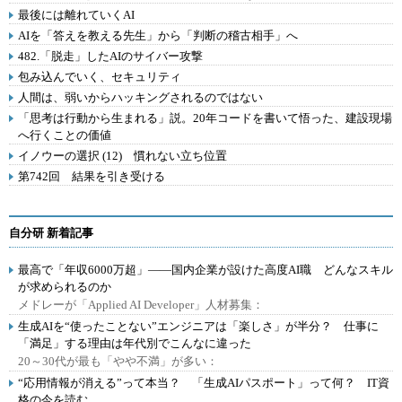
最後には離れていくAI
AIを「答えを教える先生」から「判断の稽古相手」へ
482.「脱走」したAIのサイバー攻撃
包み込んでいく、セキュリティ
人間は、弱いからハッキングされるのではない
「思考は行動から生まれる」説。20年コードを書いて悟った、建設現場
へ行くことの価値
イノウーの選択 (12) 慣れない立ち位置
第742回 結果を引き受ける
自分研 新着記事
最高で「年収6000万超」――国内企業が設けた高度AI職 どんなスキル
が求められるのか
メドレーが「Applied AI Developer」人材募集：
生成AIを“使ったことない”エンジニアは「楽しさ」が半分？ 仕事に
「満足」する理由は年代別でこんなに違った
20～30代が最も「やや不満」が多い：
“応用情報が消える”って本当？ 「生成AIパスポート」って何？ IT資
格の今を読む