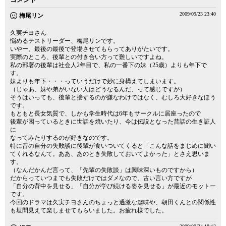
2009/09/23 23:40
梅尾リン
久実チヨさん
悩めるテストリーダー、梅尾リンです。
いやー、最後の最後で登場させてもらってありがたいです。
実際のところ、後輩との付き合い方って難しいですよね。
私の部署の後輩は社会人2年目で、私の一番下の妹（25歳）よりも年下で
す。
妹よりも年下・・・っていうだけで妙に身構えてしまいます。
（じゃあ、妹や弟がいない人はどうなるんだ、って感じですが）
そうはいっても、後輩と接するのが嫌なわけではなく、むしろ大好きなほう
です。
もともと長女気質で、しかも学生時代は6年もサークルに居座ったので
後輩が困っているときに世話を焼いたり、今は伝説となった昔話の生き証人
に
なってみたりするのが好きなのです。
特に昔の自分の失敗談に後輩が食いついてくると「こんな話をまじめに聞い
てくれるなんて。ああ、あのとき失敗しておいてよかった」とさえ思いま
す。
（なんだかんだ言って、「先輩の失敗談」は興味深いものですから）
だからっていつまでも失敗だけではダメなので、古い言い方ですが
「自分の背中を見せる」「自分が学び続ける姿を見せる」が最近のモットー
です。
今回のドラマは久実チヨさんのちょっと過激な趣味や、朝田くんとの関係性
も垣間見えて楽しませてもらいました。お疲れ様でした。