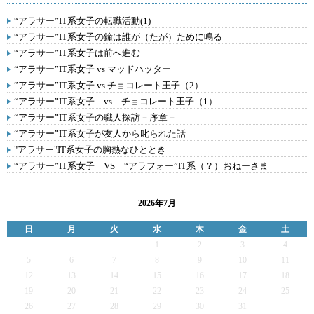
“アラサー”IT系女子の転職活動(1)
“アラサー”IT系女子の鐘は誰が（たが）ために鳴る
“アラサー”IT系女子は前へ進む
“アラサー”IT系女子 vs マッドハッター
”アラサー”IT系女子 vs チョコレート王子（2）
“アラサー”IT系女子 vs チョコレート王子（1）
“アラサー”IT系女子の職人探訪－序章－
“アラサー”IT系女子が友人から叱られた話
"アラサー"IT系女子の胸熱なひととき
“アラサー”IT系女子 VS “アラフォー”IT系（？）おねーさま
2026年7月
日
月
火
水
木
金
土
1
2
3
4
5
6
7
8
9
10
11
12
13
14
15
16
17
18
19
20
21
22
23
24
25
26
27
28
29
30
31