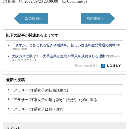
組長
2009/09/23 20:00:00
Comment(5)
次の投稿へ
前の投稿へ
以下の記事が関連あるようです
「さすが」と言われる驚きや感動を。新しい価値を生む電通の挑戦
PR
(dentsu Japan)
大阪ガスに学ぶ！ 大手企業が生成AI導入を成功させる理由
PR(ITmedia
エンタープライズ)
Recommended by
最新の投稿
“アラサー”IT系女子の転職活動(1)
“アラサー”IT系女子の鐘は誰が（たが）ために鳴る
“アラサー”IT系女子は前へ進む
コメント