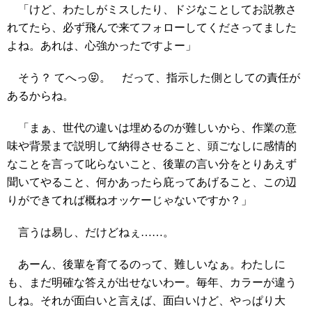
「けど、わたしがミスしたり、ドジなことしてお説教さ
れてたら、必ず飛んで来てフォローしてくださってました
よね。あれは、心強かったですよー」
そう？ てへっ😝。 だって、指示した側としての責任が
あるからね。
「まぁ、世代の違いは埋めるのが難しいから、作業の意
味や背景まで説明して納得させること、頭ごなしに感情的
なことを言って叱らないこと、後輩の言い分をとりあえず
聞いてやること、何かあったら庇ってあげること、この辺
りができてれば概ねオッケーじゃないですか？」
言うは易し、だけどねぇ……。
あーん、後輩を育てるのって、難しいなぁ。わたしに
も、まだ明確な答えが出せないわー。毎年、カラーが違う
しね。それが面白いと言えば、面白いけど、やっぱり大