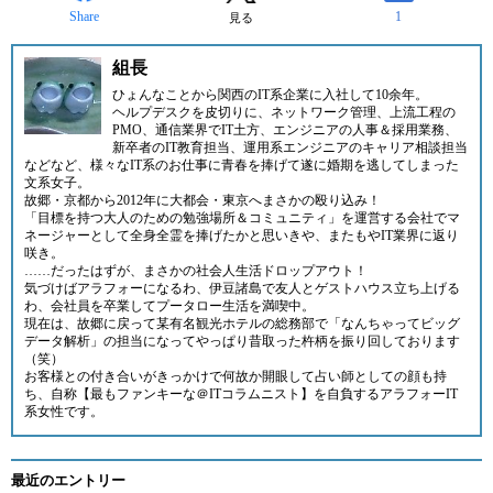
Share
1
見る
組長
ひょんなことから関西のIT系企業に入社して10余年。
ヘルプデスクを皮切りに、ネットワーク管理、上流工程の
PMO、通信業界でIT土方、エンジニアの人事＆採用業務、
新卒者のIT教育担当、運用系エンジニアのキャリア相談担当
などなど、様々なIT系のお仕事に青春を捧げて遂に婚期を逃してしまった
文系女子。
故郷・京都から2012年に大都会・東京へまさかの殴り込み！
「目標を持つ大人のための勉強場所＆コミュニティ」
を運営する会社でマ
ネージャーとして全身全霊を捧げたかと思いきや、またもやIT業界に返り
咲き。
……だったはずが、まさかの社会人生活ドロップアウト！
気づけばアラフォーになるわ、伊豆諸島で友人とゲストハウス立ち上げる
わ、会社員を卒業してプータロー生活を満喫中。
現在は、故郷に戻って某有名観光ホテルの総務部で「なんちゃってビッグ
データ解析」の担当になってやっぱり昔取った杵柄を振り回しております
（笑）
お客様との付き合いがきっかけで何故か開眼して占い師としての顔も持
ち、自称【最もファンキーな＠ITコラムニスト】を自負するアラフォーIT
系女性です。
最近のエントリー