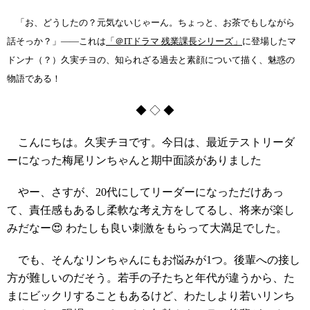
「お、どうしたの？元気ないじゃーん。ちょっと、お茶でもしながら
話そっか
？」
――これは
「＠ITドラマ 残業課長シリーズ」
に登場したマ
ドンナ（？）久実チヨの、知られざる過去と素顔について描く、魅惑の
物語である！
◆ ◇ ◆
こんにちは。久実チヨです。今日は、最近テストリーダ
ーになった梅尾リンちゃんと期中面談がありました
やー、さすが、20代にしてリーダーになっただけあっ
て、責任感もあるし柔軟な考え方をしてるし、将来が楽し
みだなー😍 わたしも良い刺激をもらって大満足でした。
でも、そんなリンちゃんにもお悩みが1つ。後輩への接し
方が難しいのだそう。若手の子たちと年代が違うから、た
まにビックリすることもあるけど、わたしより若いリンち