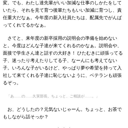
変。でも、わたし達先輩がいい加減な仕事のしかたをして
いたら、それを見て育つ後輩たちもいい加減に育つし、責
任重大だなぁ。今年度の新入社員たちは、配属先でがんば
ってくれてるかなぁ。
さてと、来年度の新卒採用の説明会の準備を始めない
と。今度はどんな子達が来てくれるのかなぁ。説明会や、
面接で学生さん達と話すの大好き！ ひたむきに頑張ってる
子、迷ったり考えたりしてる子、なーんにも考えてない
子。いろんな子がいるけど、やっぱり夢や希望を持って入
社して来てくれる子達に恥じないように、ベテランも頑張
るぞっ。
「あ……の……久実部長。ちょっと、ご相談が……。」
お、どうしたの？元気ないじゃーん。ちょっと、お茶で
もしながら話そっか？