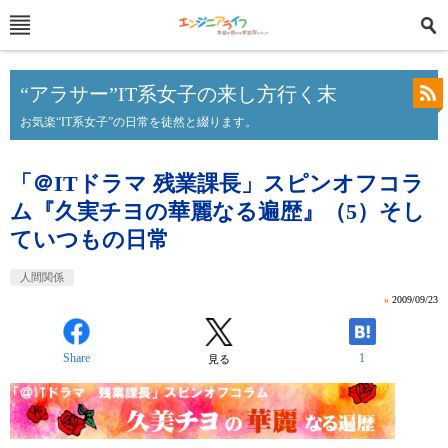
“アラサー”IT系女子の来し方行く末
お気楽“IT系女子”の日常を徒然と綴ります。
「＠ITドラマ 残業課長」スピンオフコラ
ム『久実チヨの華麗なる遍歴』（5）そし
ていつもの日常
人間関係
»
2009/09/23
Share
1
見る