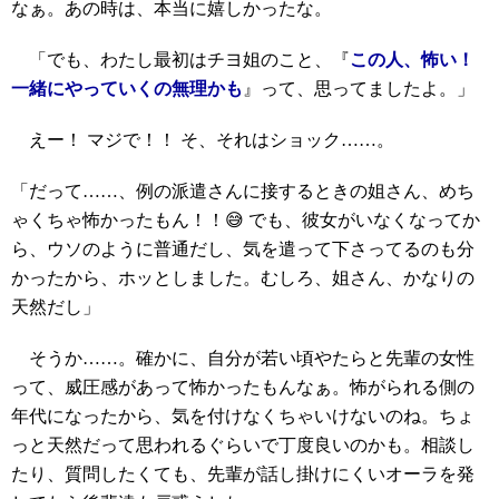
なぁ。あの時は、本当に嬉しかったな。
「でも、わたし最初はチヨ姐のこと、『
この人、怖い！
一緒にやっていくの無理かも
』って、思ってましたよ。」
えー！ マジで！！ そ、それはショック……。
「だって……、例の派遣さんに接するときの姐さん、めち
ゃくちゃ怖かったもん！！😅 でも、彼女がいなくなってか
ら、ウソのように普通だし、気を遣って下さってるのも分
かったから、ホッとしました。むしろ、姐さん、かなりの
天然だし」
そうか……。確かに、自分が若い頃やたらと先輩の女性
って、威圧感があって怖かったもんなぁ。怖がられる側の
年代になったから、気を付けなくちゃいけないのね。ちょ
っと天然だって思われるぐらいで丁度良いのかも。相談し
たり、質問したくても、先輩が話し掛けにくいオーラを発