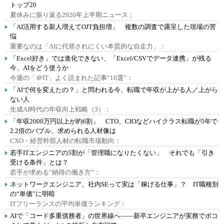
トップ20
夏休みに振り返る2026年上半期ニュース：
「AI活用する新人増えてOJT負担増」 複数の調査で露呈した現場の苦
悩
重要なのは「AIに代替されにくい本質的な自走力」：
「Excel好き」では進化できない、「Excel/CSVでデータ連携」が残る
今、AIをどう使うか
今週の「＠IT」よく読まれた記事“10選”：
「AIで何を変えたの？」と問われる今、転職で年収が上がる人／上がら
ない人
生成AI時代の年収向上戦略（3）：
「年収2000万円以上が約6割」 CTO、CIOなどハイクラス転職が5年で
2.2倍のバブル、求められる人材像は
CXO・経営幹部人材の転職市場動向：
若手ITエンジニアの5割が「管理職になりたくない」 それでも「引き
受ける条件」とは？
若手が求める“納得の働き方”：
ネットワークエンジニア、社内SEって実は「稼げる仕事」？ IT職種別
の“単価”に明暗
ITフリーランスの平均単価ランキング：
AIで「コード多重債務者」の世界線へ――新卒エンジニアが実務でボコ