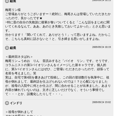
2009/09/24 18:13
組長
梅尾リン様
ご登場ありがとうございますー！絶対に、梅尾さんは登場していただきたか
ったので、良かったです★
>特に昔の自分の失敗談に後輩が食いついてくると「こんな話をまじめに聞
いてくれるなんて。ああ、あのとき失敗しておいてよかった」とさえ思いま
す。
分かります！「聞いてくれて、ありがとう！」って思いますよね。だからこ
そ、こちらも真剣に話さないと！と、引き締まる思いがしますよね。
2009/09/24 18:19
組長
＜最終回ネタばれ＞
梅尾リン→うめお りん 音読みすると「バイオ リン」です。そうです、
コラムニストの第3バイオリンさんをイメージした新キャラです。個人的
に、第3バイオリンさんにはぜひ、ご登場いただきたかったので、頑張って
名前を考えました。笑
実は、自宅で第4回を書きあげて投稿し、この回の冒頭数行を執筆中に、祖
母が倒れまして、最終話を仕上げられないのでは！？と心配になりました
が、祖母の入院中に何とか仕上げ、間に合わせることが出来ました。あまり
内容が練れていないのは、文才に乏しいだけでなく、そういう事情でし
て・・・とか、誤魔化したりして・・・。
2009/09/24 19:02
インドリ
＞祖母が倒れまして
それは大変でしたね・・・