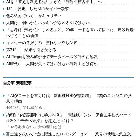
AIを「答えを教える先生」から「判断の稽古相手」へ
482.「脱走」したAIのサイバー攻撃
包み込んでいく、セキュリティ
人間は、弱いからハッキングされるのではない
「思考は行動から生まれる」説。20年コードを書いて悟った、建設現場
へ行くことの価値
イノウーの選択 (12) 慣れない立ち位置
第742回 結果を引き受ける
AIで画面を読み解かせてデータベース設計のお勉強
AI時代に、人間が失ってはいけない判断力とは何か
自分研 新着記事
「AIがコードを書く時代、新職種FDEが需要増」 7割のエンジニアが
思う理由
40代だけ少し異なる：
約8割「内定期間中に学ぶべき」 未経験エンジニア自主学習のハード
ル2位「モチベ維持」を超えた1位は？
「やる必要ない」派の理由とは：
富士通を抜いて2位に躍進したITベンダーは？ IT業界の就職人気企業