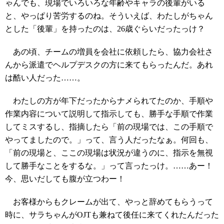
ゃんでも、現場でいろいろな年齢やキャラの後輩がいる
と、やっぱり苦労するのね。そういえば、わたしがちゃん
とした「後輩」を持ったのは、26歳ぐらいだったっけ？
あの頃、チームの増員を会社に依頼したら、協力会社さ
んから派遣でヘルプデスクの方に来てもらったんだ。あれ
は酷い人だった……。
わたしの方が年下だったからナメられてたのか、手順や
作業内容について説明して指示しても、勝手な手順で作業
してミスするし、指摘したら「前の現場では、この手順で
やってましたので。」って、言う人だったなぁ。何回も、
「前の現場と、ここの現場は状況が違うのに、指示を無視
して勝手なことをするな。」って言ったっけ。……あー！
今、思いだしても腹が立つわー！
お客様からもクレームが出て、やっと辞めてもらうって
時に、サラちゃんがOJTも兼ねて後任に来てくれたんだった