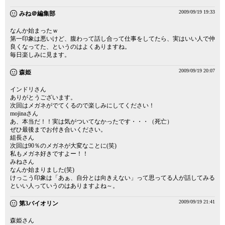
2009/09/19 19:33
みね＠編集部
なんか始まったｗ
第一印象は悪いけど、腹わって話し合って仕事をしてたら、実はいい人で仲
良くなってた、というのはよくありますね。
毎日楽しみに見ます。
2009/09/19 20:07
森姫
インドリさん
ありがとうございます。
次回はメガネがでてくるので楽しみにしてください！
mojinaさん
あ、本当だ！！実は気がついてなかったです・・・（死亡）
ぜひ最後までお付き合いください。
組長さん
次回は90％のメガネが大変なことに(笑)
私もメガネ好きですよー！！
みねさん
なんか始まりました(笑)
けっこう印象は「あぁ、自分とは向きえない」って思ってる人が話してみる
といい人っていうのはありますよね～。
2009/09/19 21:41
第3バイオリン
森姫さん