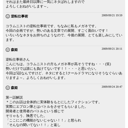
それはまた最終日以降に一気にネタばれしますので
よろしくおねがいします～。
2009/09/21 19:59
逆転仕事術
コラムニストの逆転仕事術です、ちなみに私もメガネです。
今回の企画ですが、勢いのある文章での展開、すごく面白いです！
いろいろなネタをお持ちのようなので、今後の展開、とても楽しみにしてい
ます。
2009/09/21 20:11
森姫
逆転仕事術さん
こんにちは。コラムニストの方もメガネ率が高そうですね・・・(笑)
勢いだけでは誰にも負けてないです！！・・・と思いたい。
今回は5話なんですけど、ネタにすると1クールドラマになりそうなぐらいあ
りますよ～。よろしくおねがいします。
2009/09/24 20:47
森姫
第一話解説
＊このお話は全体的に実体験をもとにしたフィクションです。
実際にエプロン隊とはバトルをさせてもらいました。
開発者と使用者のバトルという感じで
そりゃもう、険悪でした。
「ここにこの機能がないじゃない！！」と怒られ
「そんなの聞いてない！！」と返し