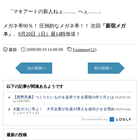
「マキアートの新人ねぇ……。へぇ……」
メガネ率90％！ 圧倒的なメガネ率！！ 次回
「新宿メガ
ネ」
、
9月20日（日）昼14時
放送！
森姫
2009/09/19 14:00:00
Comment(12)
次の投稿へ
前の投稿へ
以下の記事が関連あるようです
【西野亮廣】つくりたいものを追求できる環境の作り方とは
PR(FINCHI
on GOETHE)
大阪ガスに学ぶ！ 大手企業が生成AI導入を成功させる理由
PR(ITmedia
エンタープライズ)
Recommended by
最新の投稿