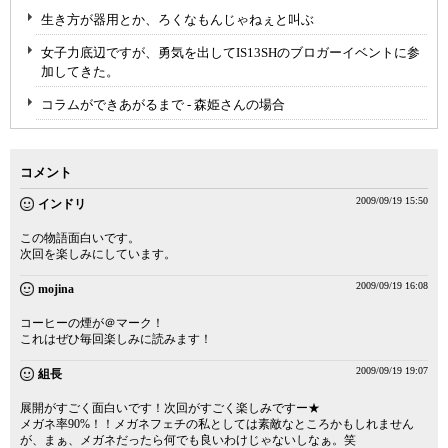
生き方が器用とか、ろくなもんじゃねぇと叫ぶ
女子力底辺ですが、勇気を出してIS13SHのブロガーイベントに参
加してきた。
コラムができあがるまで - 森姫さんの場合
コメント
2009/09/19 15:50
インドリ
この物語面白いです。
次回を楽しみにしています。
2009/09/19 16:08
mojina
コーヒーの煙が＠マーク！
これはぜひ毎回楽しみに読みます！
2009/09/19 19:07
組長
展開がすごく面白いです！次回がすごく楽しみですー★
メガネ率90%！！メガネフェチの私としては素敵なところかもしれません
が、まぁ、メガネだったら何でも良いわけじゃないしなぁ。笑