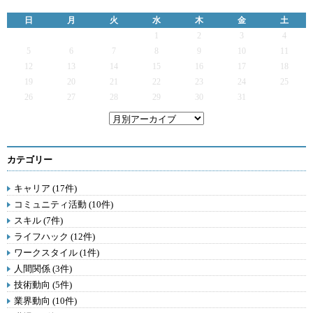
日
月
火
水
木
金
土
1
2
3
4
5
6
7
8
9
10
11
12
13
14
15
16
17
18
19
20
21
22
23
24
25
26
27
28
29
30
31
カテゴリー
キャリア (17件)
コミュニティ活動 (10件)
スキル (7件)
ライフハック (12件)
ワークスタイル (1件)
人間関係 (3件)
技術動向 (5件)
業界動向 (10件)