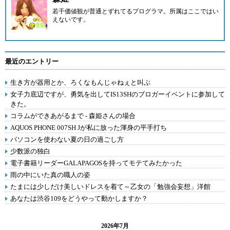
若干価値観が普通とずれてるプログラマ。所属はここではい
えないです。
最近のエントリー
生き方が器用とか、ろくなもんじゃねぇと叫ぶ
女子力底辺ですが、勇気を出してIS13SHのブロガーイベントに参加して
きた。
コラムができあがるまで - 森姫さんの場合
AQUOS PHONE 007SH Jが私に放った渾身の平手打ち
パソコンを使わない夏の日の過ごし方
少数派の独白
電子書籍リーダーGALAPAGOSを持ってモテてみたかった
雨の中にいた真の職人の姿
たまには少しだけ美しいドレスを着て～乙女の「勉強会妄想」洋館
あなたは渋谷109をどうやって動かしますか？
2026年7月