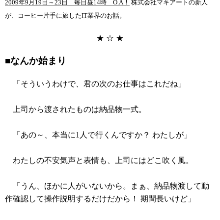
2009年9月19日～23日 毎日昼14時 O.A！
株式会社マキアートの新人
が、コーヒー片手に旅したIT業界のお話。
★ ☆ ★
■なんか始まり
「そういうわけで、君の次のお仕事はこれだね」
上司から渡されたものは納品物一式。
「あの～、本当に1人で行くんですか？ わたしが」
わたしの不安気声と表情も、上司にはどこ吹く風。
「うん、ほかに人がいないから。まぁ、納品物渡して動
作確認して操作説明するだけだから！ 期間長いけど」