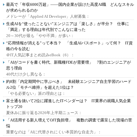
最高で「年収6000万超」――国内企業が設けた高度AI職 どんなスキル
が求められるのか
メドレーが「Applied AI Developer」人材募集：
生成AIを“使ったことない”エンジニアは「楽しさ」が半分？ 仕事に
「満足」する理由は年代別でこんなに違った
20～30代が最も「やや不満」が多い：
“応用情報が消える”って本当？ 「生成AIパスポート」って何？ IT資
格の今を読む
＠IT人気記事まとめ読みeBook（6）：
「AIがコードを書く時代、新職種FDEが需要増」 7割のエンジニアが
思う理由
40代だけ少し異なる：
約8割「内定期間中に学ぶべき」 未経験エンジニア自主学習のハード
ル2位「モチベ維持」を超えた1位は？
「やる必要ない」派の理由とは：
富士通を抜いて2位に躍進したITベンダーは？ IT業界の就職人気企業
トップ20
夏休みに振り返る2026年上半期ニュース：
「AI活用する新人増えてOJT負担増」 複数の調査で露呈した現場の苦
悩
重要なのは「AIに代替されにくい本質的な自走力」：