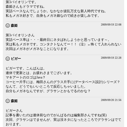
第3バイオリンです。
森姫さんもドラマですね。
実話ベースなんでしょうか。なかなか波乱万丈な新人時代ですね。
私もメガネ好きで、自身もメガネ娘なので続きが楽しみです。
2009/09/19 22:08
森姫
第3バイオリンさん
実話ベース率は・・・最終日にネタばれしようかと思っています～。
実は私もメガネです。コンタクトなんてー！！（泣）←怖くて入れられない
次回はメガネがメガネなことになります。
2009/09/19 22:28
ビガー
ビガーです。こんばんは。
連休で更新とは、お疲れさまでございます。
マキアートのロゴはJava？
コーヒー片手には、梅田さんのグラス片手に(データベース設計)シリーズ？
なんて、どうでもいいところで反応しちゃいました。
自分もメガネなんですが、グラサンとかもでるのかな？
2009/09/20 21:56
森姫
ビガーさん
記事を書いたのは連休前なのでがんばるのは編集部さんですね(笑)
次回、グラサンはでませんが、実は没ネタになったところでグラサンはでて
おります。