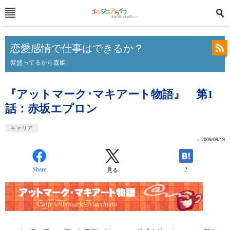
恋愛感情で仕事はできるか？
髪盛ってるから森姫
『アットマーク･マキアート物語』 第1
話：赤坂エプロン
キャリア
»
2009/09/19
Share
2
見る