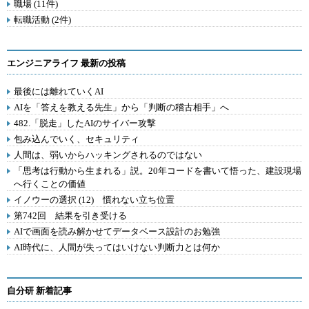
職場 (11件)
転職活動 (2件)
エンジニアライフ 最新の投稿
最後には離れていくAI
AIを「答えを教える先生」から「判断の稽古相手」へ
482.「脱走」したAIのサイバー攻撃
包み込んでいく、セキュリティ
人間は、弱いからハッキングされるのではない
「思考は行動から生まれる」説。20年コードを書いて悟った、建設現場
へ行くことの価値
イノウーの選択 (12) 慣れない立ち位置
第742回 結果を引き受ける
AIで画面を読み解かせてデータベース設計のお勉強
AI時代に、人間が失ってはいけない判断力とは何か
自分研 新着記事