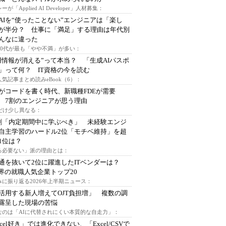
ーが「Applied AI Developer」人材募集：
AIを“使ったことない”エンジニアは「楽し
が半分？ 仕事に「満足」する理由は年代別
んなに違った
～30代が最も「やや不満」が多い：
用情報が消える”って本当？ 「生成AIパスポ
」って何？ IT資格の今を読む
人気記事まとめ読みeBook（6）：
Iがコードを書く時代、新職種FDEが需要
 7割のエンジニアが思う理由
代だけ少し異なる：
割「内定期間中に学ぶべき」 未経験エンジ
自主学習のハードル2位「モチベ維持」を超
1位は？
る必要ない」派の理由とは：
通を抜いて2位に躍進したITベンダーは？
業界の就職人気企業トップ20
みに振り返る2026年上半期ニュース：
I活用する新人増えてOJT負担増」 複数の調
露呈した現場の苦悩
なのは「AIに代替されにくい本質的な自走力」：
xcel好き」では進化できない、「Excel/CSVで