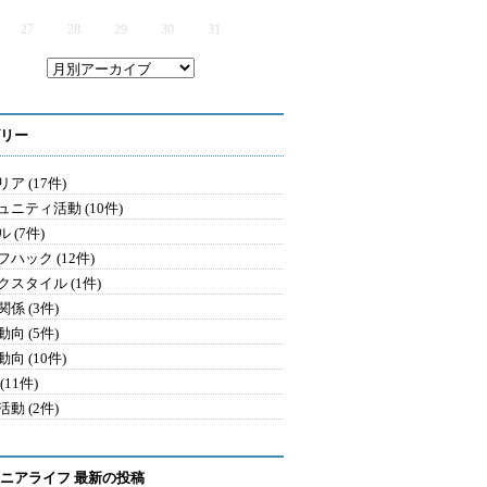
27
28
29
30
31
リー
ア (17件)
ュニティ活動 (10件)
 (7件)
ハック (12件)
クスタイル (1件)
係 (3件)
向 (5件)
向 (10件)
(11件)
動 (2件)
ニアライフ 最新の投稿