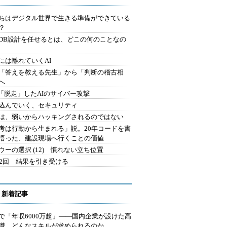
ちはデジタル世界で生きる準備ができている
？
にDB設計を任せるとは、どこの何のことなの
には離れていくAI
を「答えを教える先生」から「判断の稽古相
へ
2.「脱走」したAIのサイバー攻撃
込んでいく、セキュリティ
は、弱いからハッキングされるのではない
考は行動から生まれる」説。20年コードを書
悟った、建設現場へ行くことの価値
ウーの選択 (12) 慣れない立ち位置
42回 結果を引き受ける
 新着記事
で「年収6000万超」――国内企業が設けた高
I職 どんなスキルが求められるのか