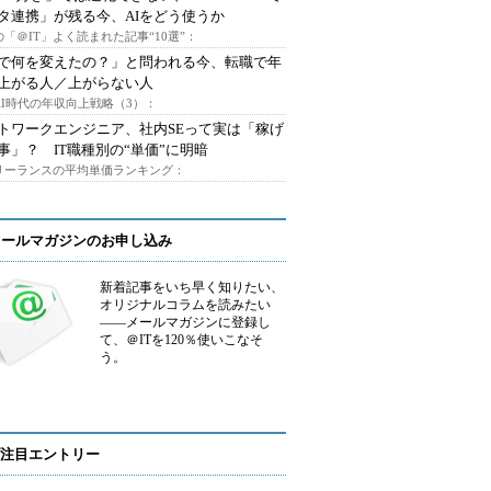
タ連携」が残る今、AIをどう使うか
「＠IT」よく読まれた記事“10選”：
Iで何を変えたの？」と問われる今、転職で年
上がる人／上がらない人
AI時代の年収向上戦略（3）：
トワークエンジニア、社内SEって実は「稼げ
事」？ IT職種別の“単価”に明暗
フリーランスの平均単価ランキング：
メールマガジンのお申し込み
新着記事をいち早く知りたい、
オリジナルコラムを読みたい
――メールマガジンに登録し
て、＠ITを120％使いこなそ
う。
注目エントリー