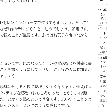
票してもらうのです。
メドレ
生成
さ」
でこ
Dをレンタルショップで借りてきましょう。そして1
20
なぜ1台のテレビで？ と、思うでしょう。節電です。
“応
ート
で観ることが重要です。あとはお菓子を食べながら、
＠IT
「A
増」
40
約8
ニア
ションです。気になったシーンや感想などを付箋に書
えた
のことを書くようにして下さい。進行役の人は参加者か
「や
ましょう。
富士
IT
夏休
領域に分けると後で整理しやすくなります。例えば大
「A
ポジティブな感想（おもしろかった、とか）、右側に
査で
た、とか）を貼るという具合です。思いつくことをど
重要
レインストーミングのような感じですね。
「E