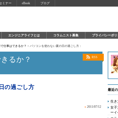
セミナー
eBook
ブログ
エンジニアライフとは
コラムニスト募集
プライバシーポリ
情で仕事はできるか？
>
パソコンを使わない夏の日の過ごし方：
できるか？
RSS
日の過ごし方
最近の
生き
»
2011/07/12
女子
ーイ