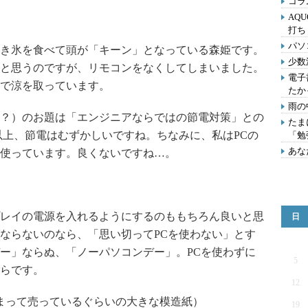
コラ
AQU
打ち
パソ
き氷を食べて頭が「キーン」となっている森姫です。
少数
と思うのですが、リモコンをなくしてしまいました。
電子
で涼を取っています。
たか
雨の
？）のお題は「エンジニアならではの節電対策」との
たま
以上、節電はむずかしいですね。ちなみに、私はPCの
「勉
あな
使っています。良くないですね…。
レイの電源を入れるようにするのももちろん良いと思
日
ならないのなら、「思い切ってPCを使わない」とす
ー」ならぬ、「ノーパソコンデー」。PCを使わずに
5
らです。
12
まって売っているぐらいの大きな模造紙）
19