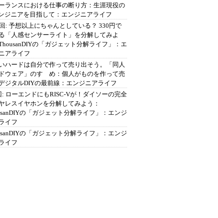
ーランスにおける仕事の断り方：生涯現役の
エンジニアを目指して：エンジニアライフ
2回: 予想以上にちゃんとしている？ 330円で
る「人感センサーライト」を分解してみよ
ThousanDIYの「ガジェット分解ライフ」：エ
ニアライフ
いハードは自分で作って売り出そう。「同人
ドウェア」のすゝめ：個人がものを作って売
デジタルDIYの最前線：エンジニアライフ
回: ローエンドにもRISC-Vが！ダイソーの完全
ヤレスイヤホンを分解してみよう：
ousanDIYの「ガジェット分解ライフ」：エンジ
ライフ
ousanDIYの「ガジェット分解ライフ」：エンジ
ライフ