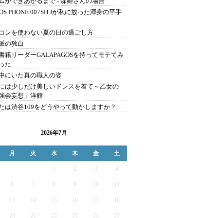
ムができあがるまで - 森姫さんの場合
OS PHONE 007SH Jが私に放った渾身の平手
コンを使わない夏の日の過ごし方
派の独白
書籍リーダーGALAPAGOSを持ってモテてみ
った
中にいた真の職人の姿
には少しだけ美しいドレスを着て～乙女の
強会妄想」洋館
たは渋谷109をどうやって動かしますか？
2026年7月
月
火
水
木
金
土
1
2
3
4
6
7
8
9
10
11
13
14
15
16
17
18
20
21
22
23
24
25