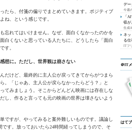
デー
今週の
ったら、付箋の偏りでまとめていきます。ポジティブ
「A
よね、という感じです。
収が
生成
も忘れてはいけません。なぜ、面白くなかったのかを
ネッ
面白くないと思っている人たちに、どうしたら「面白
る仕
IT
です。
感想に。ただし、世界観は崩さない
＠IT
んだけど、最終的に主人公が戻ってきてからがつまら
ら。「じゃあ、主人公が戻らなかったらどう？」と
ってみましょう。そこからどんどん映画には存在しな
だし、作ると言っても元の映画の世界は壊さないよう
単ですが、やってみると案外難しいものです。議論し
はてブ
間です。放っておいたら24時間経ってしまうので、そ