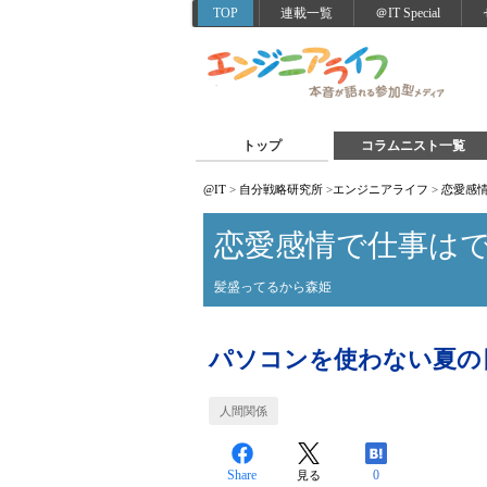
TOP
連載一覧
＠IT Special
トップ
コラムニスト一覧
@IT
>
自分戦略研究所
>
エンジニアライフ
>
恋愛感
恋愛感情で仕事は
髪盛ってるから森姫
パソコンを使わない夏の
人間関係
Share
0
見る