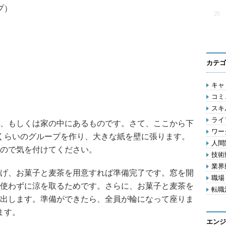
プ）
26
カテゴ
キャリ
コミ
スキル
ライフ
、もしくは家の中にあるものです。さて、ここから下
ワー
組くらいのグループを作り、大きな紙を壁に張ります。
人間関
ので気を付けてください。
技術動
業界動
げ、お菓子と麦茶を用意すれば準備完了です。窓を開
職場 
使わずに涼を取るためです。さらに、お菓子と麦茶を
転職活
出します。準備ができたら、全員が輪になって座りま
ます。
エンジ