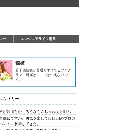
シー
エンジニアライフ憲章
森姫
若干価値観が普通とずれてるプログ
ラマ。所属はここではいえないで
す。
エントリー
方が器用とか、ろくなもんじゃねぇと叫ぶ
力底辺ですが、勇気を出してIS13SHのブロガ
ベントに参加してきた。