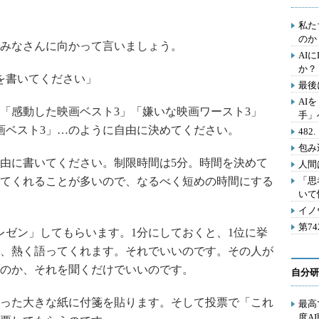
私た
のか
みなさんに向かって言いましょう。
AI
か？
を書いてください」
最後
AI
感動した映画ベスト3」「嫌いな映画ワースト3」
手」
画ベスト3」…のように自由に決めてください。
48
包み
由に書いてください。制限時間は5分。時間を決めて
人間
てくれることが多いので、なるべく短めの時間にする
「思
いて
イノ
第7
レゼン」してもらいます。1分にしておくと、1位に挙
、熱く語ってくれます。それでいいのです。その人が
のか、それを聞くだけでいいのです。
自分研
った大きな紙に付箋を貼ります。そして投票で「これ
最高
度A