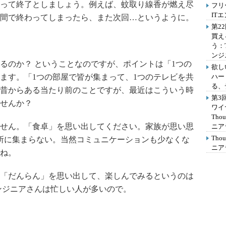
って終了としましょう。例えば、蚊取り線香が燃え尽
フリ
IT
間で終わってしまったら、また次回…というように。
第2
買え
う：
ンジ
のか？ ということなのですが、ポイントは「1つの
欲し
ます。「1つの部屋で皆が集まって、1つのテレビを共
ハー
る、
昔からある当たり前のことですが、最近はこういう時
第3
せんか？
ワイ
Th
せん。「食卓」を思い出してください。家族が思い思
ニア
Th
所に集まらない。当然コミュニケーションも少なくな
ニア
ね。
「だんらん」を思い出して、楽しんでみるというのは
ンジニアさんは忙しい人が多いので。