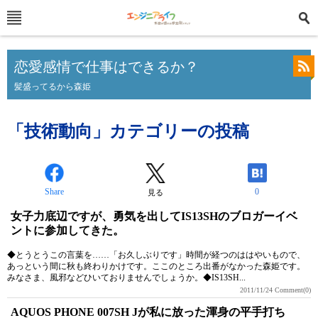
恋愛感情で仕事はできるか？
髪盛ってるから森姫
「技術動向」カテゴリーの投稿
Share
0
見る
女子力底辺ですが、勇気を出してIS13SHのブロガーイベ
ントに参加してきた。
◆とうとうこの言葉を……「お久しぶりです」時間が経つのははやいもので、
あっという間に秋も終わりかけです。ここのところ出番がなかった森姫です。
みなさま、風邪などひいておりませんでしょうか。◆IS13SH...
2011/11/24
Comment(0)
AQUOS PHONE 007SH Jが私に放った渾身の平手打ち