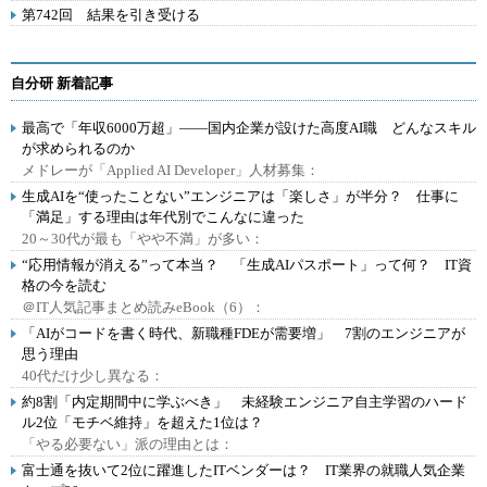
第742回 結果を引き受ける
自分研 新着記事
最高で「年収6000万超」――国内企業が設けた高度AI職 どんなスキル
が求められるのか
メドレーが「Applied AI Developer」人材募集：
生成AIを“使ったことない”エンジニアは「楽しさ」が半分？ 仕事に
「満足」する理由は年代別でこんなに違った
20～30代が最も「やや不満」が多い：
“応用情報が消える”って本当？ 「生成AIパスポート」って何？ IT資
格の今を読む
＠IT人気記事まとめ読みeBook（6）：
「AIがコードを書く時代、新職種FDEが需要増」 7割のエンジニアが
思う理由
40代だけ少し異なる：
約8割「内定期間中に学ぶべき」 未経験エンジニア自主学習のハード
ル2位「モチベ維持」を超えた1位は？
「やる必要ない」派の理由とは：
富士通を抜いて2位に躍進したITベンダーは？ IT業界の就職人気企業