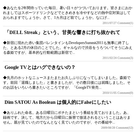
◆あなたを2年間待っていた毎日、暑い日々がつづいております。皆さまにおか
れましてはスポーツドリンクなどでときめきを冷やすなどの熱中症対策はして
おられますでしょうか。さて、1カ月ほど前でしょうか。なにげ...
2011/07/27
Comment(1)
「DELL Streak」という、甘美な響きに打ち抜かれて
◆新宿に現れた赤い集団バレンタインもDevelopersSummit2011も無事に終了し
た、とある2月の休日のことでした。ギャルなので渋谷をうろついてそうにみえ
る森姫ですが、基本的な行動範囲は新宿で...
2011/02/24
Comment(3)
Google TVとはハグできないの？
◆先月のホットなニュースまたまたお久しぶりになってしまいました。森姫で
す。前回「退職しました」と書きましたが、その数日後には就職しました。そ
のお話をいろいろ書きたいところですが、「GoogleTV発売...
2010/11/05
Comment(0)
Dim SATOU As Boolean は個人的にFalseにしたい
◆ありふれた命名。ある日曜日にポチたまという番組を見ておりました。あ、
録画です。決して、地方だから日曜日に振替で放送されるということはありま
せん。親が見ていたのでなんとなく見ていたのですが、その番組中...
2009/08/28
Comment(12)