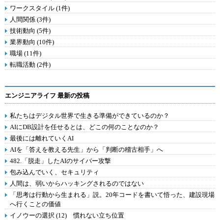
ワークスタイル (1件)
人間関係 (3件)
技術動向 (5件)
業界動向 (10件)
職場 (11件)
転職活動 (2件)
エンジニアライフ 最新の投稿
私たちはデジタル世界で生きる準備ができているのか？
AIにDB設計を任せるとは、どこの何のことなのか？
最後には離れていくAI
AIを「答えを教える先生」から「判断の稽古相手」へ
482.「脱走」したAIのサイバー攻撃
包み込んでいく、セキュリティ
人間は、弱いからハッキングされるのではない
「思考は行動から生まれる」説。20年コードを書いて悟った、建設現場
へ行くことの価値
イノウーの選択 (12) 慣れない立ち位置