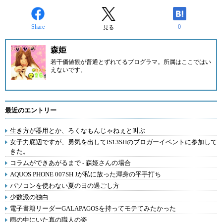
Share
0
見る
森姫
若干価値観が普通とずれてるプログラマ。所属はここではい
えないです。
最近のエントリー
生き方が器用とか、ろくなもんじゃねぇと叫ぶ
女子力底辺ですが、勇気を出してIS13SHのブロガーイベントに参加して
きた。
コラムができあがるまで - 森姫さんの場合
AQUOS PHONE 007SH Jが私に放った渾身の平手打ち
パソコンを使わない夏の日の過ごし方
少数派の独白
電子書籍リーダーGALAPAGOSを持ってモテてみたかった
雨の中にいた真の職人の姿