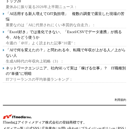
トップ20
夏休みに振り返る2026年上半期ニュース：
「AI活用する新人増えてOJT負担増」 複数の調査で露呈した現場の苦
悩
重要なのは「AIに代替されにくい本質的な自走力」：
「Excel好き」では進化できない、「Excel/CSVでデータ連携」が残る
今、AIをどう使うか
今週の「＠IT」よく読まれた記事“10選”：
「AIで何を変えたの？」と問われる今、転職で年収が上がる人／上がら
ない人
生成AI時代の年収向上戦略（3）：
ネットワークエンジニア、社内SEって実は「稼げる仕事」？ IT職種別
の“単価”に明暗
ITフリーランスの平均単価ランキング：
利用規約
ITmediaはアイティメディア株式会社の登録商標です。
メディア一覧
|
公式SNS
|
広告案内
|
お問い合わせ
|
プライバシーポリシー
|
RSS
|