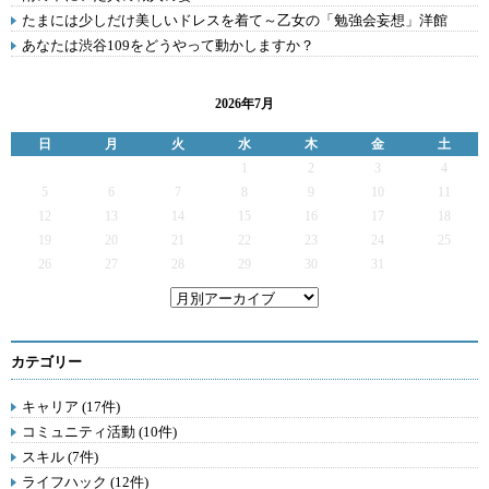
たまには少しだけ美しいドレスを着て～乙女の「勉強会妄想」洋館
あなたは渋谷109をどうやって動かしますか？
2026年7月
日
月
火
水
木
金
土
1
2
3
4
5
6
7
8
9
10
11
12
13
14
15
16
17
18
19
20
21
22
23
24
25
26
27
28
29
30
31
カテゴリー
キャリア (17件)
コミュニティ活動 (10件)
スキル (7件)
ライフハック (12件)