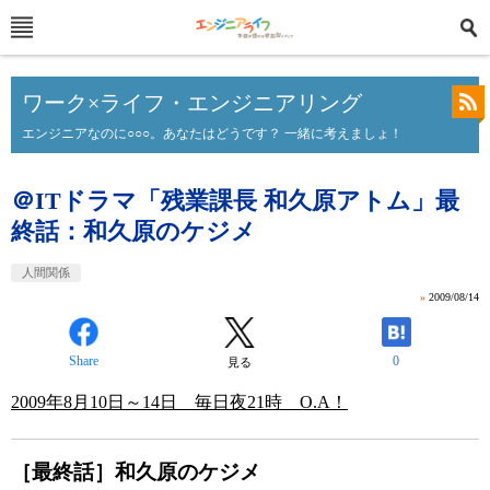
ワーク×ライフ・エンジニアリング
エンジニアなのに○○○。あなたはどうです？ 一緒に考えましょ！
＠ITドラマ「残業課長 和久原アトム」最
終話：和久原のケジメ
人間関係
»
2009/08/14
Share
0
見る
2009年8月10日～14日 毎日夜21時 O.A！
［最終話］和久原のケジメ