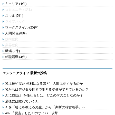
キャリア (4件)
コミュニティ活動
スキル (5件)
ライフハック
ワークスタイル (25件)
人間関係 (8件)
技術動向
業界動向
職場 (2件)
転職活動 (4件)
エンジニアライフ 最新の投稿
私は技術屋だ-便利になるほど、人間は弱くなるのか
私たちはデジタル世界で生きる準備ができているのか？
AIにDB設計を任せるとは、どこの何のことなのか？
最後には離れていくAI
AIを「答えを教える先生」から「判断の稽古相手」へ
482.「脱走」したAIのサイバー攻撃