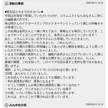
2009/08/15 15:22
逆転仕事術
■第五話と今までのネタバレ■
今回は社長役で登場していただいたのが、コラムニストならみなさんご存じ
の編集者の方です。
鳥山明さんのドクタースランプのドクターマシリトっていう感じの内輪ネタ
の登場でした。
この企画は金武さんと一緒に考えており、推敲なども毎日していただき、こ
こまでやってくることができました。金武さんありがとうございます！
あと、コラムニストは、紅サラさんにも登場していただきました。
これまら突然当時していただきました、ごめんなさい。
本当はこの週の土曜日に特別編としてあとがきと解説を放送しようと思って
いたのですが、お蔵入りしちゃいました。
いままでの感謝の気持ちとして、編集の金武さんにだけプレゼントした形に
なっております。なので、今後も公開することはありません、たぶん。
最後の展開、これを知って、このドラマを読み直すと意外な気づきがあると
思いますよ。
感想、よろしければコメントでいただければと思います。
5日間、ありがとうございました。
これを読んでくれたみなさまにとても感謝しています。
・和久原課長が再び、課長になるまで
・どうして朝田くんが再び和久原課長と働いているのか？
・サラさんが、ランチをおごってもらっている様子
その他、いろいろ気になるところがあるかと思います。
これらは、またどこかで書ければと思っています。
2009/08/15 21:22
みね＠自分研