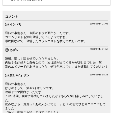
コメント
2009/08/14 21:06
インドリ
逆転仕事術さん、今回のドラマ面白かったです。
コラムリストも沢山登場しているようですね。
最終回なので、登場したコラムニストを教えて欲しいです。
2009/08/14 21:56
あずK
連載、楽しく読ませていただきました。
内輪ネタが好きな自分なので、次は誰が出てくるかが楽しみでした（笑
別のエピソードがありましたら、ぜひ年末にでも、また連載してください！
2009/08/15 08:35
第3バイオリン
逆転仕事術さん
はじめまして、第3バイオリンです。
連載ドラマ面白かったです。
この1週間、実家に帰省していましたがそちらで毎日楽しみにしていまし
た。
読みながら「おおっ！あの人が出てる！」とPCの前でひとりニヤニヤして
ました
（多分、家族から怪しまれていました）。