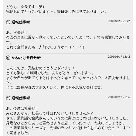
どうも、次長です（笑）
完結おめでとうございます～。毎日楽しみに見ておりました。
2009/08/15 21:42
逆転仕事術
あ、次長だ！
今回の企画は温かく見守っていただいていたようで、とても感謝しておりま
す。
これで金武さんも一人前でしょうか？（＾－＾）
2009/08/17 13:42
かねたけ＠自分研
こんにちは。完結おめでとうございます！
とても楽しい1週間でした。ありがとうございます～。
まさか自分が出てくるとはまったく思っていなかったので、大変あせりまし
た。
じつは次長が真の大ボスという、世にも不思議な会社に笑。
2009/08/17 21:55
逆転仕事術
あ、今度は社長だ！
みねさんから、社長って呼ばれていたりしませんか？
さて、最終話で金武さんっていうのは実ははじめに決めていたりしました。
身近なひとからあっと言わせようと思っていたので、大成功でしょうか。
この残業課長シリーズは、先週のランキングは上位を占めていたので、すご
く驚きました。