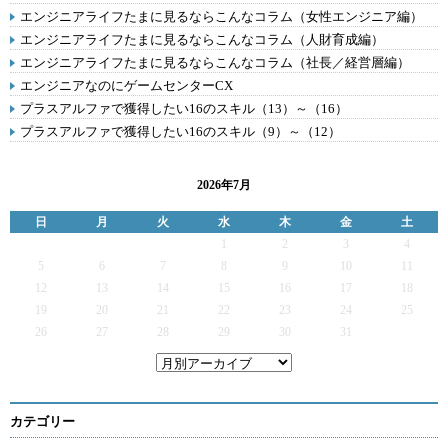
エンジニアライフたまに見るならこんなコラム（女性エンジニア編）
エンジニアライフたまに見るならこんなコラム（人財育成編）
エンジニアライフたまに見るならこんなコラム（社長／経営層編）
エンジニアなのにゲームセンターCX
プラスアルファで獲得したい16のスキル（13）～（16）
プラスアルファで獲得したい16のスキル（9）～（12）
2026年7月
日
月
火
水
木
金
土
1
2
3
4
5
6
7
8
9
10
11
12
13
14
15
16
17
18
19
20
21
22
23
24
25
26
27
28
29
30
31
カテゴリー