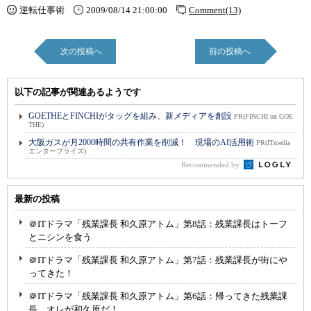
逆転仕事術
2009/08/14 21:00:00
Comment(13)
次の投稿へ
前の投稿へ
以下の記事が関連あるようです
GOETHEとFINCHIがタッグを組み、新メディアを創設
PR(FINCHI on GOE
THE)
大阪ガスが月2000時間の共有作業を削減！ 現場のAI活用術
PR(ITmedia
エンタープライズ)
Recommended by
最新の投稿
＠ITドラマ「残業課長 和久原アトム」第8話：残業課長はトーフ
とニシンを食う
＠ITドラマ「残業課長 和久原アトム」第7話：残業課長が街にや
ってきた！
＠ITドラマ「残業課長 和久原アトム」第6話：帰ってきた残業課
長、オレが和久原だ！