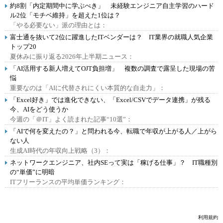
約8割「内定期間中に学ぶべき」 未経験エンジニア自主学習のハード
ル2位「モチベ維持」を超えた1位は？
「やる必要ない」派の理由とは：
富士通を抜いて2位に躍進したITベンダーは？ IT業界の就職人気企業
トップ20
夏休みに振り返る2026年上半期ニュース：
「AI活用する新人増えてOJT負担増」 複数の調査で露呈した現場の苦
悩
重要なのは「AIに代替されにくい本質的な自走力」：
「Excel好き」では進化できない、「Excel/CSVでデータ連携」が残る
今、AIをどう使うか
今週の「＠IT」よく読まれた記事“10選”：
「AIで何を変えたの？」と問われる今、転職で年収が上がる人／上がら
ない人
生成AI時代の年収向上戦略（3）：
ネットワークエンジニア、社内SEって実は「稼げる仕事」？ IT職種別
の“単価”に明暗
ITフリーランスの平均単価ランキング：
利用規約