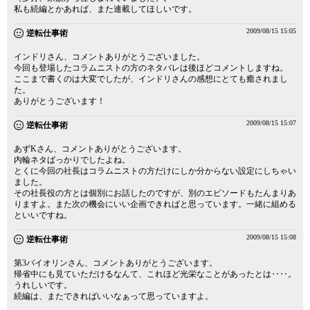
私も続編とかあれば、また連載してほしいです。
2009/08/15 15:05
逆転仕事術
インドリさん、コメントありがとうございました。
今回も登場したコラムニストの方のネタバレは後ほどコメントしますね。
ここまで書くのは大変でしたが、インドリさんの感想にとても癒されまし
た。
ありがとうございます！
2009/08/15 15:07
逆転仕事術
あずKさん、コメントありがとうございます。
内輪ネタばっかりでしたよね。
とくに今回の社長はコラムニストの方だけにしか分からない設定にしちゃい
ました。
その社長役の方とは個別にお話したのですが、別のエピソードもたんまりあ
りますよ。また次の機会にいい企画できればと思っています。一緒に組める
といいですね。
2009/08/15 15:08
逆転仕事術
第3バイオリンさん、コメントありがとうございます。
帰省中にも見ていただけるなんて、これほど光栄なことがあったとは‥‥。
うれしいです。
続編は、またできればいいなぁって思っていますよ。