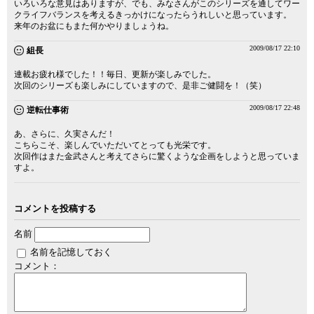
いろいろな意見はありますが、でも、みなさんがこのシリーズを通してワー
クライフバランスを考えるきっかけになったらうれしいと思っています。
来年のお盆にもまた何かやりましょうね。
2009/08/17 22:10
組長
連載お疲れ様でした！！毎日、更新が楽しみでした。
次回のシリーズも楽しみにしていますので、是非ご健闘を！（笑）
2009/08/17 22:48
逆転仕事術
あ、さらに、久実さんだ！
こちらこそ、楽しんでいただいてとっても光栄です。
次回作はまた金武さんと考えてさらに驚くような企画をしようと思っていま
すよ。
コメントを投稿する
名前
名前を記憶しておく
コメント：