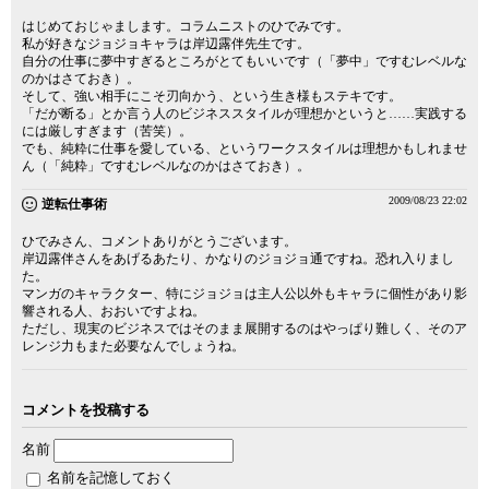
はじめておじゃまします。コラムニストのひでみです。
私が好きなジョジョキャラは岸辺露伴先生です。
自分の仕事に夢中すぎるところがとてもいいです（「夢中」ですむレベルな
のかはさておき）。
そして、強い相手にこそ刃向かう、という生き様もステキです。
「だが断る」とか言う人のビジネススタイルが理想かというと……実践する
には厳しすぎます（苦笑）。
でも、純粋に仕事を愛している、というワークスタイルは理想かもしれませ
ん（「純粋」ですむレベルなのかはさておき）。
2009/08/23 22:02
逆転仕事術
ひでみさん、コメントありがとうございます。
岸辺露伴さんをあげるあたり、かなりのジョジョ通ですね。恐れ入りまし
た。
マンガのキャラクター、特にジョジョは主人公以外もキャラに個性があり影
響される人、おおいですよね。
ただし、現実のビジネスではそのまま展開するのはやっぱり難しく、そのア
レンジ力もまた必要なんでしょうね。
コメントを投稿する
名前
名前を記憶しておく