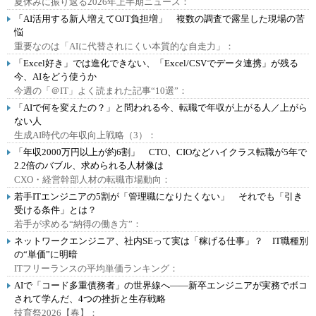
夏休みに振り返る2026年上半期ニュース：
「AI活用する新人増えてOJT負担増」 複数の調査で露呈した現場の苦
悩
重要なのは「AIに代替されにくい本質的な自走力」：
「Excel好き」では進化できない、「Excel/CSVでデータ連携」が残る
今、AIをどう使うか
今週の「＠IT」よく読まれた記事“10選”：
「AIで何を変えたの？」と問われる今、転職で年収が上がる人／上がら
ない人
生成AI時代の年収向上戦略（3）：
「年収2000万円以上が約6割」 CTO、CIOなどハイクラス転職が5年で
2.2倍のバブル、求められる人材像は
CXO・経営幹部人材の転職市場動向：
若手ITエンジニアの5割が「管理職になりたくない」 それでも「引き
受ける条件」とは？
若手が求める“納得の働き方”：
ネットワークエンジニア、社内SEって実は「稼げる仕事」？ IT職種別
の“単価”に明暗
ITフリーランスの平均単価ランキング：
AIで「コード多重債務者」の世界線へ――新卒エンジニアが実務でボコ
されて学んだ、4つの挫折と生存戦略
技育祭2026【春】：