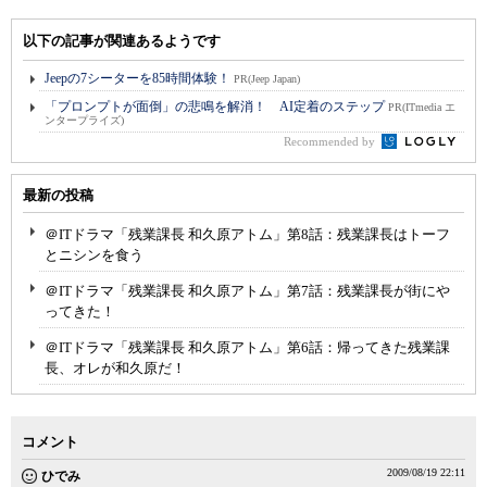
以下の記事が関連あるようです
Jeepの7シーターを85時間体験！
PR(Jeep Japan)
「プロンプトが面倒」の悲鳴を解消！ AI定着のステップ
PR(ITmedia エ
ンタープライズ)
Recommended by
最新の投稿
＠ITドラマ「残業課長 和久原アトム」第8話：残業課長はトーフ
とニシンを食う
＠ITドラマ「残業課長 和久原アトム」第7話：残業課長が街にや
ってきた！
＠ITドラマ「残業課長 和久原アトム」第6話：帰ってきた残業課
長、オレが和久原だ！
コメント
2009/08/19 22:11
ひでみ