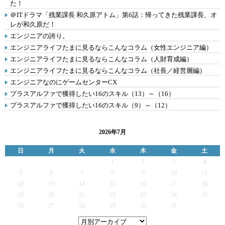
た！
＠ITドラマ「残業課長 和久原アトム」第6話：帰ってきた残業課長、オ
レが和久原だ！
エンジニアの誇り。
エンジニアライフたまに見るならこんなコラム（女性エンジニア編）
エンジニアライフたまに見るならこんなコラム（人財育成編）
エンジニアライフたまに見るならこんなコラム（社長／経営層編）
エンジニアなのにゲームセンターCX
プラスアルファで獲得したい16のスキル（13）～（16）
プラスアルファで獲得したい16のスキル（9）～（12）
2026年7月
日
月
火
水
木
金
土
1
2
3
4
5
6
7
8
9
10
11
12
13
14
15
16
17
18
19
20
21
22
23
24
25
26
27
28
29
30
31