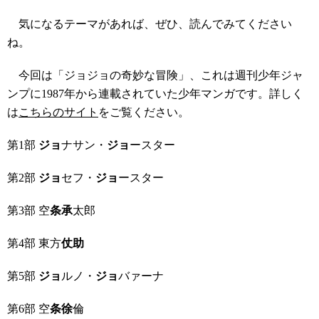
気になるテーマがあれば、ぜひ、読んでみてください
ね。
今回は「ジョジョの奇妙な冒険」、これは週刊少年ジャ
ンプに1987年から連載されていた少年マンガです。詳しく
は
こちらのサイト
をご覧ください。
第1部
ジョ
ナサン・
ジョ
ースター
第2部
ジョ
セフ・
ジョ
ースター
第3部 空
条承
太郎
第4部 東方
仗助
第5部
ジョ
ルノ・
ジョ
バァーナ
第6部 空
条徐
倫