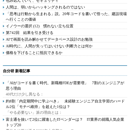
包み込んでいく、セキュリティ
人間は、弱いからハッキングされるのではない
「思考は行動から生まれる」説。20年コードを書いて悟った、建設現場
へ行くことの価値
イノウーの選択 (12) 慣れない立ち位置
第742回 結果を引き受ける
AIで画面を読み解かせてデータベース設計のお勉強
AI時代に、人間が失ってはいけない判断力とは何か
価格を下げることに抵抗できるか
自分研 新着記事
「AIがコードを書く時代、新職種FDEが需要増」 7割のエンジニアが
思う理由
40代だけ少し異なる：
約8割「内定期間中に学ぶべき」 未経験エンジニア自主学習のハード
ル2位「モチベ維持」を超えた1位は？
「やる必要ない」派の理由とは：
富士通を抜いて2位に躍進したITベンダーは？ IT業界の就職人気企業
トップ20