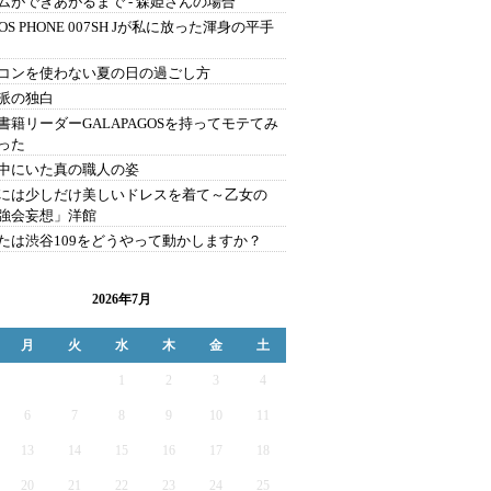
ムができあがるまで - 森姫さんの場合
OS PHONE 007SH Jが私に放った渾身の平手
コンを使わない夏の日の過ごし方
派の独白
書籍リーダーGALAPAGOSを持ってモテてみ
った
中にいた真の職人の姿
には少しだけ美しいドレスを着て～乙女の
強会妄想」洋館
たは渋谷109をどうやって動かしますか？
2026年7月
月
火
水
木
金
土
1
2
3
4
6
7
8
9
10
11
13
14
15
16
17
18
20
21
22
23
24
25