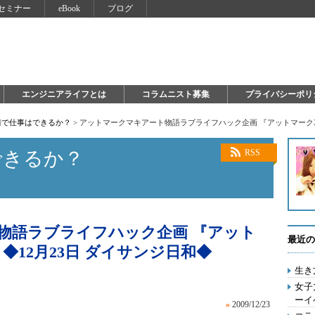
セミナー
eBook
ブログ
エンジニアライフとは
コラムニスト募集
プライバシーポリ
情で仕事はできるか？
>
アットマークマキアート物語ラブライフハック企画 『アットマークX'
できるか？
RSS
物語ラブライフハック企画 『アット
最近の
』◆12月23日 ダイサンジ日和◆
生き
女子
ーイ
»
2009/12/23