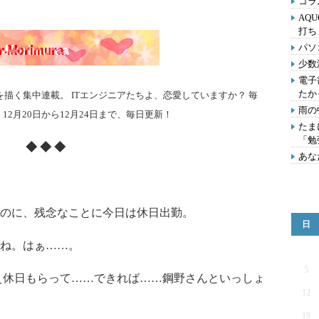
コラ
AQU
打ち
パソ
少数
電子
たか
を描く集中連載。 ITエンジニアたちよ、恋愛していますか？
毎
雨の
。
12月20日から12月24日まで、毎日更新！
たま
「勉
◆ ◆ ◆
あな
のに、残念なことに今日は休日出勤。
日
ね。はぁ……。
5
え休日もらって……できれば……鋼野さんといっしょ
12
！
19