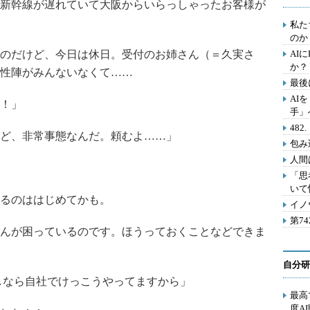
新幹線が遅れていて大阪からいらっしゃったお客様が
私た
のか
のだけど、今日は休日。受付のお姉さん（＝久実さ
AI
か？
性陣がみんないなくて……
最後
AI
？！」
手」
48
ど、非常事態なんだ。頼むよ……」
包み
人間
「思
いて
るのははじめてかも。
イノ
第7
んが困っているのです。ほうっておくことなどできま
自分研
しなら自社でけっこうやってますから」
最高
度A