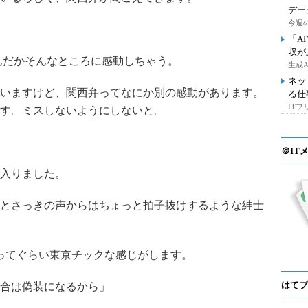
デー
今週の
「A
収が
んだかそんなところに感動しちゃう。
生成
ネッ
いますけど、関西弁ってなにか別の感動があります。
る仕
IT
す。ミスしないようにしないと。
＠IT
入りました。
とさっきの声からはちょっと拍子抜けするような紳士
ってぐらい東京チックな感じがします。
はてブ
合は偽装になるから」