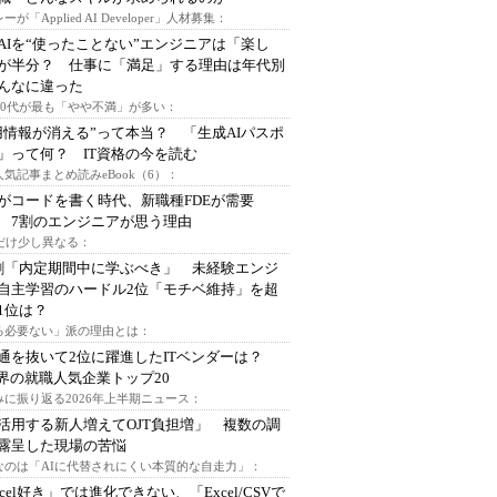
ーが「Applied AI Developer」人材募集：
AIを“使ったことない”エンジニアは「楽し
が半分？ 仕事に「満足」する理由は年代別
んなに違った
～30代が最も「やや不満」が多い：
用情報が消える”って本当？ 「生成AIパスポ
」って何？ IT資格の今を読む
人気記事まとめ読みeBook（6）：
Iがコードを書く時代、新職種FDEが需要
 7割のエンジニアが思う理由
代だけ少し異なる：
割「内定期間中に学ぶべき」 未経験エンジ
自主学習のハードル2位「モチベ維持」を超
1位は？
る必要ない」派の理由とは：
通を抜いて2位に躍進したITベンダーは？
業界の就職人気企業トップ20
みに振り返る2026年上半期ニュース：
I活用する新人増えてOJT負担増」 複数の調
露呈した現場の苦悩
なのは「AIに代替されにくい本質的な自走力」：
xcel好き」では進化できない、「Excel/CSVで