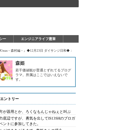
シー
エンジニアライフ憲章
mas－森村編－』◆12月23日 ダイサンジ日和◆：
森姫
若干価値観が普通とずれてるプログ
ラマ。所属はここではいえないで
す。
エントリー
方が器用とか、ろくなもんじゃねぇと叫ぶ
力底辺ですが、勇気を出してIS13SHのブロガ
ベントに参加してきた。