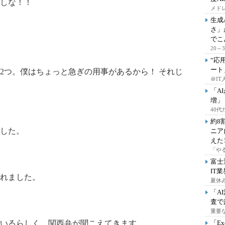
しな！！
メドレ
生成
さ」
でこ
20
“応
ート
つ。僕はちょっと急ぎの用事があるから！ それじ
＠IT
「A
増」
40
約8
ました。
ニア
えた
「や
富士
IT
入れました。
夏休
「A
査で
重要
いるらしく、関西弁が聞こえてきます。
「E