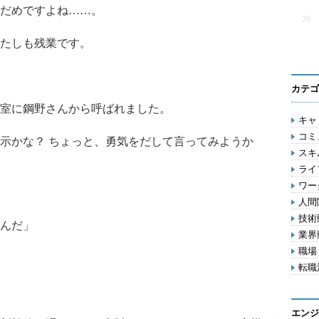
だめですよね……。
26
たしも残業です。
カテゴ
室に鋼野さんから呼ばれました。
キャリ
コミ
示かな？ ちょっと、勇気をだして言ってみようか
スキル
ライフ
ワー
人間関
技術動
んだ」
業界動
職場 
転職活
エンジ