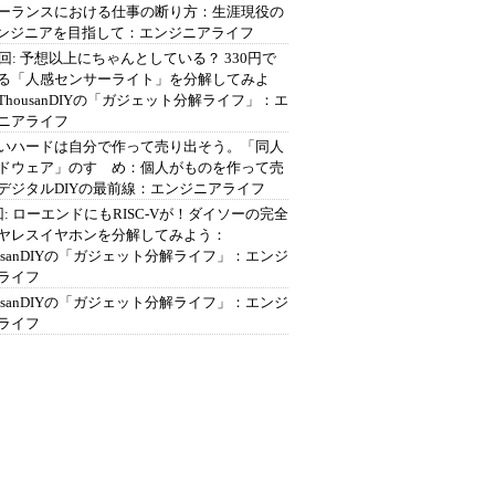
ーランスにおける仕事の断り方：生涯現役の
エンジニアを目指して：エンジニアライフ
2回: 予想以上にちゃんとしている？ 330円で
る「人感センサーライト」を分解してみよ
ThousanDIYの「ガジェット分解ライフ」：エ
ニアライフ
いハードは自分で作って売り出そう。「同人
ドウェア」のすゝめ：個人がものを作って売
デジタルDIYの最前線：エンジニアライフ
回: ローエンドにもRISC-Vが！ダイソーの完全
ヤレスイヤホンを分解してみよう：
ousanDIYの「ガジェット分解ライフ」：エンジ
ライフ
ousanDIYの「ガジェット分解ライフ」：エンジ
ライフ