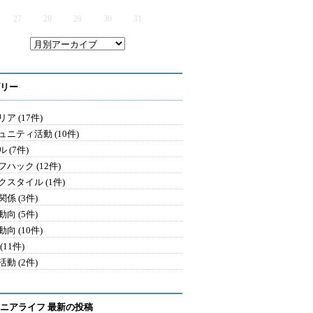
27
28
29
30
31
リー
ア (17件)
ュニティ活動 (10件)
 (7件)
ハック (12件)
クスタイル (1件)
係 (3件)
向 (5件)
向 (10件)
(11件)
動 (2件)
ニアライフ 最新の投稿