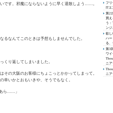
フリ
いです。邪魔にならないように早く退散しよう……。
IT
第2
買え
う：
ンジ
欲し
なるなんてこのときは予想もしませんでした。
ハー
る、
第3
ワイ
Th
っくり返してしまいました。
ニア
Th
はその大阪のお客様にちょこっとかかってしまって。
ニア
の幸いかとおもいきや、そうでもなく。
「あら……」