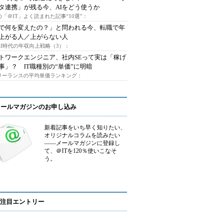
タ連携」が残る今、AIをどう使うか
「＠IT」よく読まれた記事“10選”：
Iで何を変えたの？」と問われる今、転職で年
上がる人／上がらない人
AI時代の年収向上戦略（3）：
トワークエンジニア、社内SEって実は「稼げ
事」？ IT職種別の“単価”に明暗
フリーランスの平均単価ランキング：
メールマガジンのお申し込み
新着記事をいち早く知りたい、
オリジナルコラムを読みたい
――メールマガジンに登録し
て、＠ITを120％使いこなそ
う。
注目エントリー