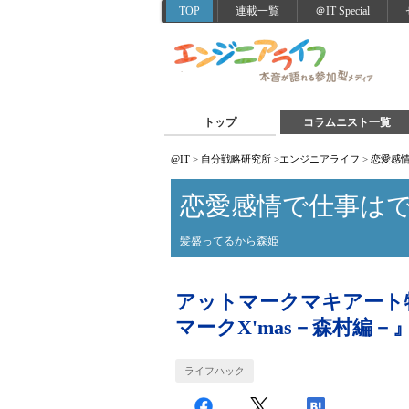
TOP
連載一覧
＠IT Special
トップ
コラムニスト一覧
@IT
>
自分戦略研究所
>
エンジニアライフ
>
恋愛感
恋愛感情で仕事は
髪盛ってるから森姫
アットマークマキアート
マークX'mas－森村編－
ライフハック