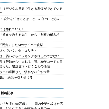
ちはデジタル世界で生きる準備ができている
？
にDB設計を任せるとは、どこの何のことなの
には離れていくAI
を「答えを教える先生」から「判断の稽古相
へ
2.「脱走」したAIのサイバー攻撃
込んでいく、セキュリティ
は、弱いからハッキングされるのではない
考は行動から生まれる」説。20年コードを書
悟った、建設現場へ行くことの価値
ウーの選択 (12) 慣れない立ち位置
42回 結果を引き受ける
 新着記事
で「年収6000万超」――国内企業が設けた高
I職 どんなスキルが求められるのか