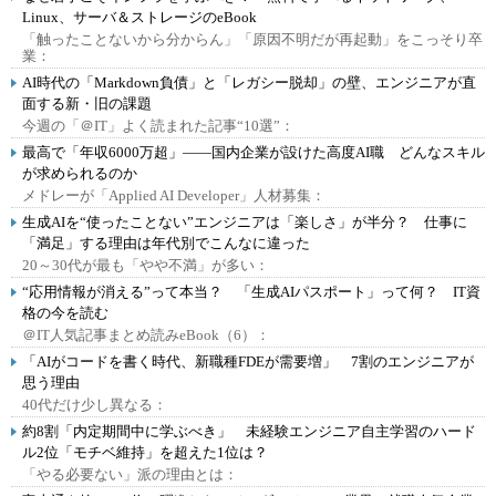
Linux、サーバ＆ストレージのeBook
「触ったことないから分からん」「原因不明だが再起動」をこっそり卒
業：
AI時代の「Markdown負債」と「レガシー脱却」の壁、エンジニアが直
面する新・旧の課題
今週の「＠IT」よく読まれた記事“10選”：
最高で「年収6000万超」――国内企業が設けた高度AI職 どんなスキル
が求められるのか
メドレーが「Applied AI Developer」人材募集：
生成AIを“使ったことない”エンジニアは「楽しさ」が半分？ 仕事に
「満足」する理由は年代別でこんなに違った
20～30代が最も「やや不満」が多い：
“応用情報が消える”って本当？ 「生成AIパスポート」って何？ IT資
格の今を読む
＠IT人気記事まとめ読みeBook（6）：
「AIがコードを書く時代、新職種FDEが需要増」 7割のエンジニアが
思う理由
40代だけ少し異なる：
約8割「内定期間中に学ぶべき」 未経験エンジニア自主学習のハード
ル2位「モチベ維持」を超えた1位は？
「やる必要ない」派の理由とは：