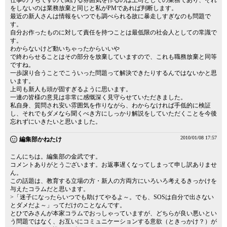
仕事のうちですので聞ける雰囲気を作るのは上司としての業務であり、それ
をしないのは業務放棄と同じと私がPMであれば判断します。
最近の新人さんは情報をいつでも調べられる故に暴走しすぎなのも問題で
す。
自分お作ったものに対して責任を持つことは最低限の社会人としての常識で
す。
わからないけど動いちゃったからいいや
で終わらせることはその部分を放棄していますので、これも職務放棄と同等
ですね。
一歩譲り合うことでこういった問題って解決できたりするんではないかと思
います。
上司も新人も頭が固すぎるように思います。
一連の皆様の意見は非常に感慨深く見守らせていただきました。
私自身、質問され安い雰囲気を作りながら、わからなければ手低的に検証
し、それでもダメなら聞くべき方にしっかり解説をしていただくことを今後
忘れずにいきたいと思いました。
2010/01/08 17:57
編集部かねたけ
こんにちは。編集部の金武です。
コメントありがとうございます。お返事遅くなってしまって申し訳ありませ
ん。
この話題は、教育する立場の方・新人の方両方にいろいろ考えるきっかけを
与えたコラムだと思います。
>「迷子になったらいつでも助けてやるよ～。でも、SOSは自分で出さない
とダメだよ～」ってだけのことなんです。
とひでみさんが本家コラムでおっしゃっていますが、どちらが良い悪いとい
う問題ではなく、お互いにコミュニケーションする意欲（ときっかけ？）が