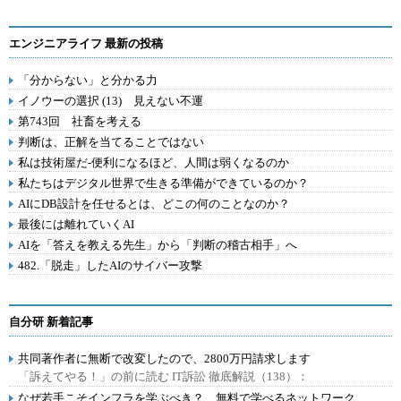
エンジニアライフ 最新の投稿
「分からない」と分かる力
イノウーの選択 (13) 見えない不運
第743回 社畜を考える
判断は、正解を当てることではない
私は技術屋だ-便利になるほど、人間は弱くなるのか
私たちはデジタル世界で生きる準備ができているのか？
AIにDB設計を任せるとは、どこの何のことなのか？
最後には離れていくAI
AIを「答えを教える先生」から「判断の稽古相手」へ
482.「脱走」したAIのサイバー攻撃
自分研 新着記事
共同著作者に無断で改変したので、2800万円請求します
「訴えてやる！」の前に読む IT訴訟 徹底解説（138）：
なぜ若手こそインフラを学ぶべき？ 無料で学べるネットワーク、