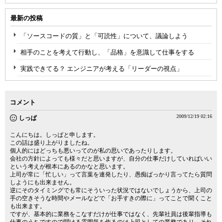
最新の投稿
「ソースコードの質」と「可読性」について、議論しよう
相手のことを考えて行動し、「品格」を意識して仕事をする
実践できてる？ エンジニアが考える「リーダーの視点」
コメント
2009/12/19 02:16
しっぱ
こんにちは。しっぱと申します。
この話は盛り上がりましたね。
個人的にはどっちも悪いってのが私の思いであったりします。
会社の方針によっても様々だと思いますが、自分の仕事だけしていればいい
という考えが根本にあるのかなと思います。
上司が常に「忙しい」って言葉を連発したり、愚痴ばっかり言ってたら質問
しようにも出来ません。
逆にそのタイミングでも常にそういった状況ではないでしょうから、上司の
手の空きそうな時間やメールなどで「お手すきの際に」ってことで聞くこと
も出来ます。
ですが、基本的に業務をこなすだけが仕事ではなく、先輩社員は後輩指導も