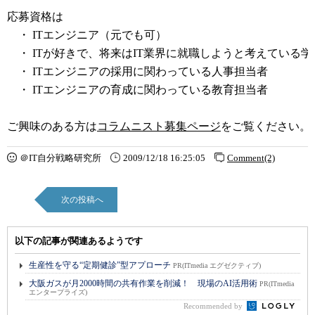
応募資格は
・ ITエンジニア（元でも可）
・ ITが好きで、将来はIT業界に就職しようと考えている学
・ ITエンジニアの採用に関わっている人事担当者
・ ITエンジニアの育成に関わっている教育担当者
ご興味のある方は
コラムニスト募集ページ
をご覧ください。
＠IT自分戦略研究所
2009/12/18 16:25:05
Comment(2)
次の投稿へ
以下の記事が関連あるようです
生産性を守る“定期健診”型アプローチ
PR(ITmedia エグゼクティブ)
大阪ガスが月2000時間の共有作業を削減！ 現場のAI活用術
PR(ITmedia
エンタープライズ)
Recommended by