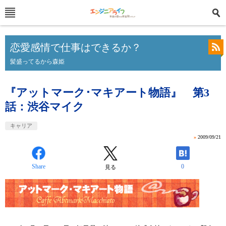
恋愛感情で仕事はできるか？
髪盛ってるから森姫
『アットマーク･マキアート物語』 第3
話：渋谷マイク
キャリア
»
2009/09/21
Share
0
見る