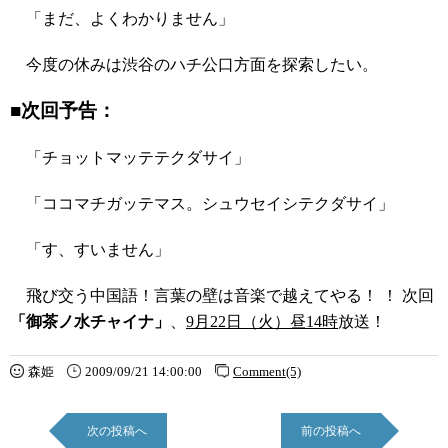
「まだ、よくわかりません」
今度の休みは渋谷のハチ公口方面を探索したい。
■次回予告：
「チョットマッテテクダサイ」
「ココマチガッテマス。シュウセイシテクダサイ」
「す、すいません」
飛び交う中国語！言葉の壁は音楽で越えてやる！ ！ 次回
「御茶ノ水チャイナ」
、
9月22日（火）昼14時
放送！
森姫
2009/09/21 14:00:00
Comment(5)
次の投稿へ
前の投稿へ