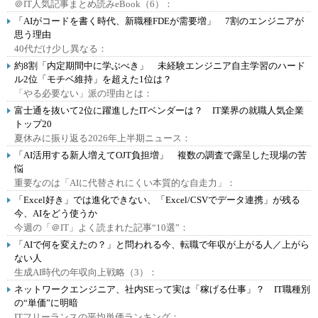
＠IT人気記事まとめ読みeBook（6）：
「AIがコードを書く時代、新職種FDEが需要増」 7割のエンジニアが
思う理由
40代だけ少し異なる：
約8割「内定期間中に学ぶべき」 未経験エンジニア自主学習のハード
ル2位「モチベ維持」を超えた1位は？
「やる必要ない」派の理由とは：
富士通を抜いて2位に躍進したITベンダーは？ IT業界の就職人気企業
トップ20
夏休みに振り返る2026年上半期ニュース：
「AI活用する新人増えてOJT負担増」 複数の調査で露呈した現場の苦
悩
重要なのは「AIに代替されにくい本質的な自走力」：
「Excel好き」では進化できない、「Excel/CSVでデータ連携」が残る
今、AIをどう使うか
今週の「＠IT」よく読まれた記事“10選”：
「AIで何を変えたの？」と問われる今、転職で年収が上がる人／上がら
ない人
生成AI時代の年収向上戦略（3）：
ネットワークエンジニア、社内SEって実は「稼げる仕事」？ IT職種別
の“単価”に明暗
ITフリーランスの平均単価ランキング：