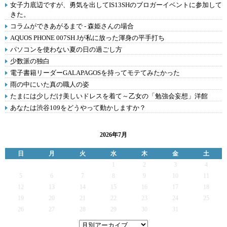
女子力底辺ですが、勇気を出してIS13SHのブロガーイベントに参加して
きた。
コラムができあがるまで - 森姫さんの場合
AQUOS PHONE 007SH Jが私に放った渾身の平手打ち
パソコンを使わない夏の日の過ごし方
少数派の独白
電子書籍リーダーGALAPAGOSを持ってモテてみたかった
雨の中にいた真の職人の姿
たまには少しだけ美しいドレスを着て～乙女の「勉強会妄想」洋館
あなたは渋谷109をどうやって動かしますか？
2026年7月
日
月
火
水
木
金
土
1
2
3
4
5
6
7
8
9
10
11
12
13
14
15
16
17
18
19
20
21
22
23
24
25
26
27
28
29
30
31