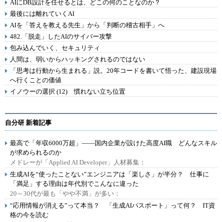
AIにDB設計を任せるとは、どこの何のことなのか？
最後には離れていくAI
AIを「答えを教える先生」から「判断の稽古相手」へ
482.「脱走」したAIのサイバー攻撃
包み込んでいく、セキュリティ
人間は、弱いからハッキングされるのではない
「思考は行動から生まれる」説。20年コードを書いて悟った、建設現場
へ行くことの価値
イノウーの選択 (12) 慣れない立ち位置
自分研 新着記事
最高で「年収6000万超」――国内企業が設けた高度AI職 どんなスキル
が求められるのか
メドレーが「Applied AI Developer」人材募集：
生成AIを“使ったことない”エンジニアは「楽しさ」が半分？ 仕事に
「満足」する理由は年代別でこんなに違った
20～30代が最も「やや不満」が多い：
“応用情報が消える”って本当？ 「生成AIパスポート」って何？ IT資
格の今を読む