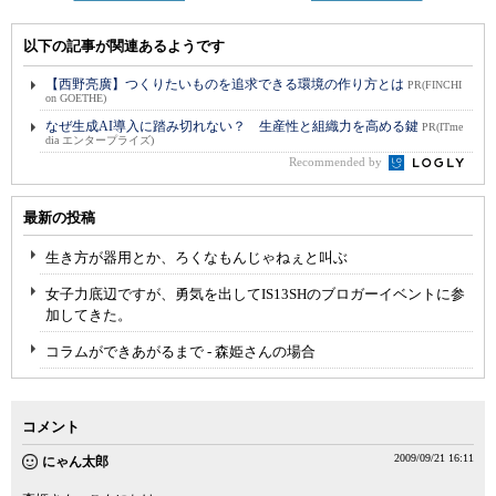
以下の記事が関連あるようです
【西野亮廣】つくりたいものを追求できる環境の作り方とは
PR(FINCHI
on GOETHE)
なぜ生成AI導入に踏み切れない？ 生産性と組織力を高める鍵
PR(ITme
dia エンタープライズ)
Recommended by
最新の投稿
生き方が器用とか、ろくなもんじゃねぇと叫ぶ
女子力底辺ですが、勇気を出してIS13SHのブロガーイベントに参
加してきた。
コラムができあがるまで - 森姫さんの場合
コメント
2009/09/21 16:11
にゃん太郎