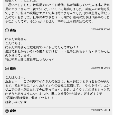
森姫さん、こんにちは。
思い出しました。放送局でのバイト時代。私が師事していた人は地方放送
局のエライさんで（後で知った）いろいろ勉強しました。芸能人の素顔も見
てしまい、報道の現場はエグくて夢は持てませんでした（映画監督志望だっ
たので）おまけに、仕事のキツさと（下っ端の）給与の安さはIT業界の比じ
ゃなかったです。今はわかりません…20年以上も前の話なので。
2009/09/21 17:00
森姫
にゃん太郎さん
こんにちは。
にゃん太郎さんは放送局でバイトしてたんですね！！
裏話であとからいろいろ書きますけど・・・仕事はめちゃくちゃきつかった
のを覚えています。
特に朝型人間に夜仕事はつらいっす！！
2009/09/21 20:56
組長
こんばんはー。
ああぁー！！この渋谷マイクさんのお話は、私も身につまされるものがあり
ます。私も本当に「とりあえず」今の会社に就職して、「やむを得ず」エン
ジニアの道へ踏み出して今に至ってます。最近、ようやくこの道をもっと活
かそうと思うようになりました。既に入社後9年が経過。遅すぎ！？笑
>言葉の壁は音楽で越えてやる！ ！
超楽しみです★
2009/09/22 20:44
森姫