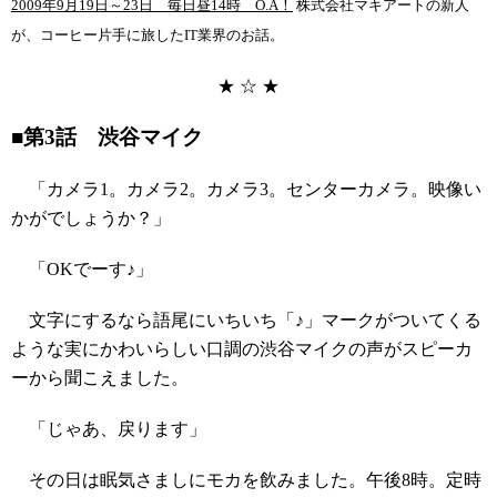
2009年9月19日～23日 毎日昼14時 O.A！
株式会社マキアートの新人
が、コーヒー片手に旅したIT業界のお話。
★ ☆ ★
■第3話 渋谷マイク
「カメラ1。カメラ2。カメラ3。センターカメラ。映像い
かがでしょうか？」
「OKでーす♪」
文字にするなら語尾にいちいち「♪」マークがついてくる
ような実にかわいらしい口調の渋谷マイクの声がスピーカ
ーから聞こえました。
「じゃあ、戻ります」
その日は眠気さましにモカを飲みました。午後8時。定時