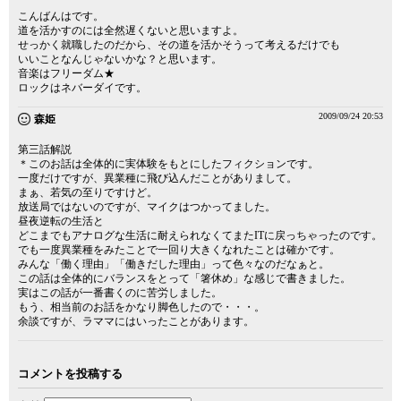
こんばんはです。
道を活かすのには全然遅くないと思いますよ。
せっかく就職したのだから、その道を活かそうって考えるだけでも
いいことなんじゃないかな？と思います。
音楽はフリーダム★
ロックはネバーダイです。
2009/09/24 20:53
森姫
第三話解説
＊このお話は全体的に実体験をもとにしたフィクションです。
一度だけですが、異業種に飛び込んだことがありまして。
まぁ、若気の至りですけど。
放送局ではないのですが、マイクはつかってました。
昼夜逆転の生活と
どこまでもアナログな生活に耐えられなくてまたITに戻っちゃったのです。
でも一度異業種をみたことで一回り大きくなれたことは確かです。
みんな「働く理由」「働きだした理由」って色々なのだなぁと。
この話は全体的にバランスをとって「箸休め」な感じで書きました。
実はこの話が一番書くのに苦労しました。
もう、相当前のお話をかなり脚色したので・・・。
余談ですが、ラママにはいったことがあります。
コメントを投稿する