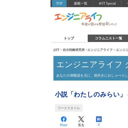
TOP
連載一覧
＠IT Special
トップ
コラムニスト一覧
@IT
>
自分戦略研究所
>
エンジニアライフ
>
エンジニ
エンジニアライフ 
あなたの体験談を元に、前向きにおしゃべり
小説「わたしのみらい」 
ワークスタイル
Share
0
見る