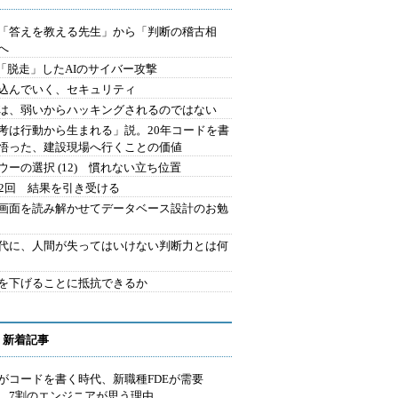
を「答えを教える先生」から「判断の稽古相
へ
2.「脱走」したAIのサイバー攻撃
込んでいく、セキュリティ
は、弱いからハッキングされるのではない
考は行動から生まれる」説。20年コードを書
悟った、建設現場へ行くことの価値
ウーの選択 (12) 慣れない立ち位置
42回 結果を引き受ける
で画面を読み解かせてデータベース設計のお勉
時代に、人間が失ってはいけない判断力とは何
を下げることに抵抗できるか
 新着記事
Iがコードを書く時代、新職種FDEが需要
 7割のエンジニアが思う理由