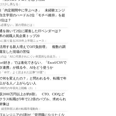
代だけ少し異なる：
割「内定期間中に学ぶべき」 未経験エンジ
自主学習のハードル2位「モチベ維持」を超
1位は？
る必要ない」派の理由とは：
通を抜いて2位に躍進したITベンダーは？
業界の就職人気企業トップ20
みに振り返る2026年上半期ニュース：
I活用する新人増えてOJT負担増」 複数の調
露呈した現場の苦悩
なのは「AIに代替されにくい本質的な自走力」：
xcel好き」では進化できない、「Excel/CSVで
タ連携」が残る今、AIをどう使うか
「＠IT」よく読まれた記事“10選”：
Iで何を変えたの？」と問われる今、転職で年
上がる人／上がらない人
AI時代の年収向上戦略（3）：
収2000万円以上が約6割」 CTO、CIOなど
クラス転職が5年で2.2倍のバブル、求められ
材像は
O・経営幹部人材の転職市場動向：
ITエンジニアの5割が「管理職になりたくな