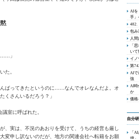
AI
手」
暗黙
48
包み
人間
「思
いて
……」
イノ
第7
いた。
AI
強
AI
んばってきたというのに……なんでオレなんだよ。オ
か
たくさんいるだろう？」
価格
会議室に呼ばれた。
自分研
が、実は、不況のあおりを受けて、うちの経営も厳し
「A
大変申し訳ないのだが、地方の関連会社へ転籍をお願
増」