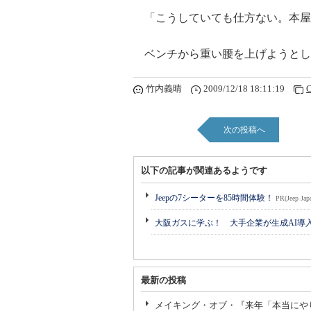
「こうしていても仕方ない。本屋
ベンチから重い腰を上げようとし
竹内義晴
2009/12/18 18:11:19
C
次の投稿へ
以下の記事が関連あるようです
Jeepの7シーターを85時間体験！
PR(Jeep Jap
大阪ガスに学ぶ！ 大手企業が生成AI導
最新の投稿
メイキング・オブ・『来年「本当にや