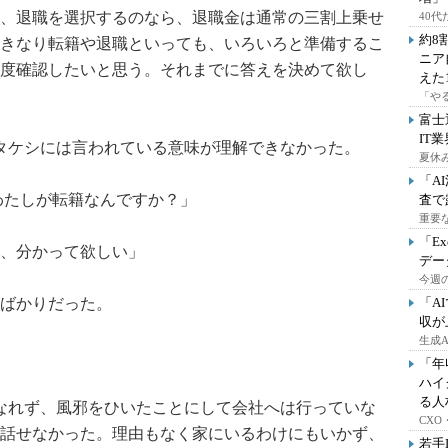
、退職を選択するのなら、退職金は通常の三割上乗せ
40
約8
きなり転籍や退職といっても、いろいろと準備するこ
ニア
度確認したいと思う。それまでに答えを決めて欲し
えた
「や
富士
IT
タケシには言われている意味が理解できなかった。
夏休
「A
わたしが転籍なんですか？」
査で
重要
「E
、分かって欲しい」
デー
今週の
ばかりだった。
「A
収が
生成
「年
ハイ
る人
なれず、風邪をひいたことにして会社へは行っていな
CX
話せなかった。理由もなく家にいるわけにもいかず、
若手