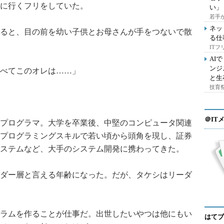
に行くフリをしていた。
い」
若手
ネッ
ると、目の前を幼い子供とお母さんが手をつないで散
る仕
IT
AI
ンジ
べてこのオレは……」
と生
技育祭
＠IT
プログラマ。大学を卒業後、中堅のコンピュータ関連
プログラミングスキルで若い頃から頭角を現し、証券
ステムなど、大手のシステム開発に携わってきた。
ダー層と言える年齢になった。だが、タケシはリーダ
ラムを作ることが仕事だ。出世したいやつは他にもい
はてブ