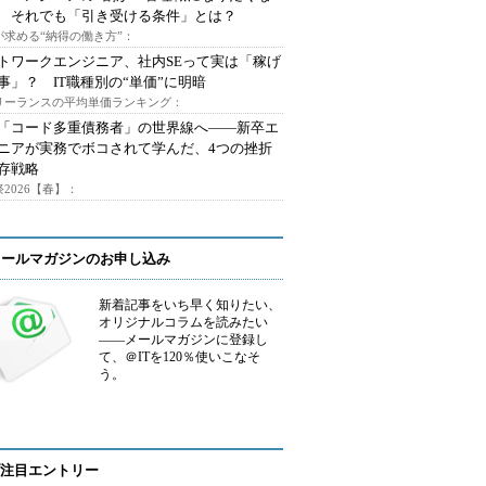
 それでも「引き受ける条件」とは？
が求める“納得の働き方”：
トワークエンジニア、社内SEって実は「稼げ
事」？ IT職種別の“単価”に明暗
フリーランスの平均単価ランキング：
で「コード多重債務者」の世界線へ――新卒エ
ニアが実務でボコされて学んだ、4つの挫折
存戦略
2026【春】：
メールマガジンのお申し込み
新着記事をいち早く知りたい、
オリジナルコラムを読みたい
――メールマガジンに登録し
て、＠ITを120％使いこなそ
う。
注目エントリー