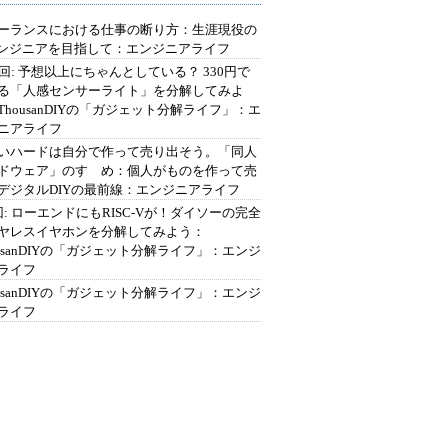
ーランスにおける仕事の断り方：生涯現役の
エンジニアを目指して：エンジニアライフ
2回: 予想以上にちゃんとしている？ 330円で
る「人感センサーライト」を分解してみよ
ThousanDIYの「ガジェット分解ライフ」：エ
ニアライフ
いハードは自分で作って売り出そう。「同人
ドウェア」のすゝめ：個人がものを作って売
デジタルDIYの最前線：エンジニアライフ
回: ローエンドにもRISC-Vが！ダイソーの完全
ヤレスイヤホンを分解してみよう：
ousanDIYの「ガジェット分解ライフ」：エンジ
ライフ
ousanDIYの「ガジェット分解ライフ」：エンジ
ライフ