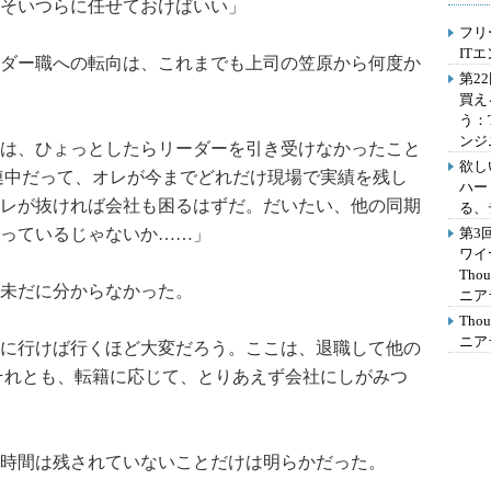
そいつらに任せておけばいい」
フリ
IT
ダー職への転向は、これまでも上司の笠原から何度か
第2
買え
う：
ンジ
は、ひょっとしたらリーダーを引き受けなかったこと
欲し
連中だって、オレが今までどれだけ現場で実績を残し
ハー
レが抜ければ会社も困るはずだ。だいたい、他の同期
る、
っているじゃないか……」
第3
ワイ
Th
未だに分からなかった。
ニア
Th
ニア
に行けば行くほど大変だろう。ここは、退職して他の
それとも、転籍に応じて、とりあえず会社にしがみつ
時間は残されていないことだけは明らかだった。