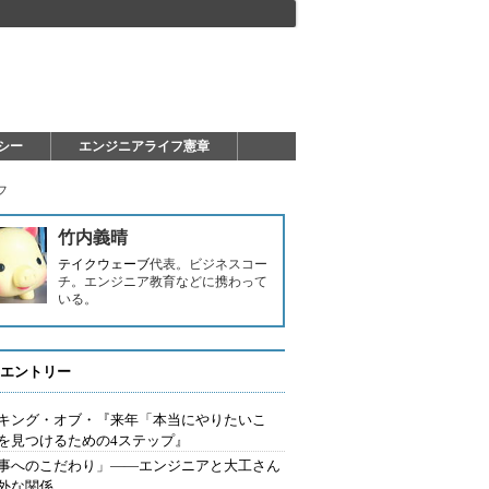
シー
エンジニアライフ憲章
フ
竹内義晴
テイクウェーブ
代表。ビジネスコー
チ。エンジニア教育などに携わって
いる。
エントリー
キング・オブ・『来年「本当にやりたいこ
を見つけるための4ステップ』
事へのこだわり」――エンジニアと大工さん
外な関係