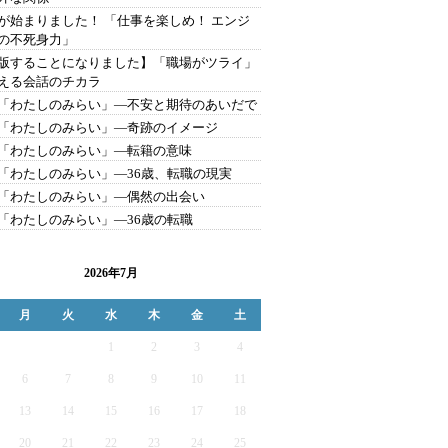
が始まりました！ 「仕事を楽しめ！ エンジ
の不死身力」
版することになりました】「職場がツライ」
える会話のチカラ
「わたしのみらい」―不安と期待のあいだで
「わたしのみらい」―奇跡のイメージ
「わたしのみらい」―転籍の意味
「わたしのみらい」―36歳、転職の現実
「わたしのみらい」―偶然の出会い
「わたしのみらい」―36歳の転職
2026年7月
月
火
水
木
金
土
1
2
3
4
6
7
8
9
10
11
13
14
15
16
17
18
20
21
22
23
24
25