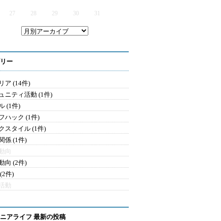
27
28
29
30
31
リー
ア (14件)
ュニティ活動 (1件)
 (1件)
フハック (1件)
クスタイル (1件)
係 (1件)
動向
向 (2件)
(2件)
活動
ニアライフ 最新の投稿