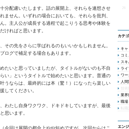
十分配慮いたします。話の展開上、それらを連想させ
26
れません。いずれの場合においても、それらを批判、
ん。主人公が成長する過程で起こりうる思考や体験を
だければと思います。
カテゴ
、その先をさらに学ばれるのもいいかもしれません。
キャリ
ブログで補足する場合もあります。
コミ
スキル
めたいと思っていましたが、タイトルがないのも不自
ライ
ワー
らい」というタイトルで始めたいと思います。普通の
人間関
叶うならは、最終的には本（驚！）になったら楽しい
技術
援してください。
業界動
職場 
、わたし自身ワクワク、ドキドキしていますが、最後
転職
と思います。
エンジ
（今回は展開の都合上やや短めですが、次回からはこ