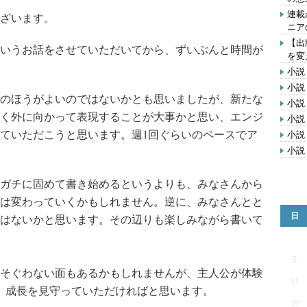
連載
ざいます。
ニア
【出
いうお話をさせていただいてから、ずいぶんと時間が
を変
小説
小説
のほうがよいのではないかとも思いましたが、新たな
小説
く外に向かって表現することが大事かと思い、エンジ
小説
ていただこうと思います。週1回ぐらいのペースでア
小説
小説
ガチに固めて書き始めるというよりも、みなさんから
は変わっていくかもしれません。逆に、みなさんとと
日
はないかと思います。その辺りも楽しみながら書いて
5
そぐわない面もあるかもしれませんが、主人公が体験
12
、成長を見守っていただければと思います。
19