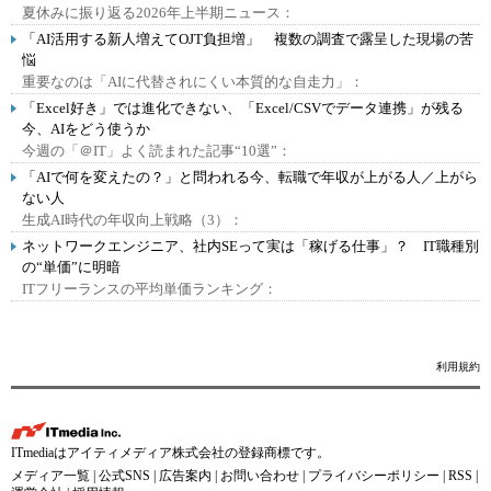
夏休みに振り返る2026年上半期ニュース：
「AI活用する新人増えてOJT負担増」 複数の調査で露呈した現場の苦
悩
重要なのは「AIに代替されにくい本質的な自走力」：
「Excel好き」では進化できない、「Excel/CSVでデータ連携」が残る
今、AIをどう使うか
今週の「＠IT」よく読まれた記事“10選”：
「AIで何を変えたの？」と問われる今、転職で年収が上がる人／上がら
ない人
生成AI時代の年収向上戦略（3）：
ネットワークエンジニア、社内SEって実は「稼げる仕事」？ IT職種別
の“単価”に明暗
ITフリーランスの平均単価ランキング：
利用規約
ITmediaはアイティメディア株式会社の登録商標です。
メディア一覧
|
公式SNS
|
広告案内
|
お問い合わせ
|
プライバシーポリシー
|
RSS
|