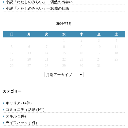
小説「わたしのみらい」―偶然の出会い
小説「わたしのみらい」―36歳の転職
2026年7月
日
月
火
水
木
金
土
1
2
3
4
5
6
7
8
9
10
11
12
13
14
15
16
17
18
19
20
21
22
23
24
25
26
27
28
29
30
31
カテゴリー
キャリア (14件)
コミュニティ活動 (1件)
スキル (1件)
ライフハック (1件)