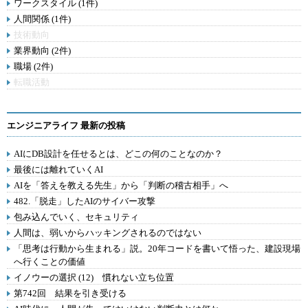
ワークスタイル (1件)
人間関係 (1件)
技術動向
業界動向 (2件)
職場 (2件)
転職活動
エンジニアライフ 最新の投稿
AIにDB設計を任せるとは、どこの何のことなのか？
最後には離れていくAI
AIを「答えを教える先生」から「判断の稽古相手」へ
482.「脱走」したAIのサイバー攻撃
包み込んでいく、セキュリティ
人間は、弱いからハッキングされるのではない
「思考は行動から生まれる」説。20年コードを書いて悟った、建設現場
へ行くことの価値
イノウーの選択 (12) 慣れない立ち位置
第742回 結果を引き受ける