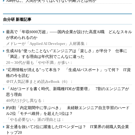
AI時代に、人間が失ってはいけない判断力とは何か
自分研 新着記事
最高で「年収6000万超」――国内企業が設けた高度AI職 どんなスキル
が求められるのか
メドレーが「Applied AI Developer」人材募集：
生成AIを“使ったことない”エンジニアは「楽しさ」が半分？ 仕事に
「満足」する理由は年代別でこんなに違った
20～30代が最も「やや不満」が多い：
“応用情報が消える”って本当？ 「生成AIパスポート」って何？ IT資
格の今を読む
＠IT人気記事まとめ読みeBook（6）：
「AIがコードを書く時代、新職種FDEが需要増」 7割のエンジニアが
思う理由
40代だけ少し異なる：
約8割「内定期間中に学ぶべき」 未経験エンジニア自主学習のハード
ル2位「モチベ維持」を超えた1位は？
「やる必要ない」派の理由とは：
富士通を抜いて2位に躍進したITベンダーは？ IT業界の就職人気企業
トップ20