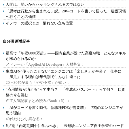
人間は、弱いからハッキングされるのではない
「思考は行動から生まれる」説。20年コードを書いて悟った、建設現場
へ行くことの価値
イノウーの選択 (12) 慣れない立ち位置
自分研 新着記事
最高で「年収6000万超」――国内企業が設けた高度AI職 どんなスキル
が求められるのか
メドレーが「Applied AI Developer」人材募集：
生成AIを“使ったことない”エンジニアは「楽しさ」が半分？ 仕事に
「満足」する理由は年代別でこんなに違った
20～30代が最も「やや不満」が多い：
“応用情報が消える”って本当？ 「生成AIパスポート」って何？ IT資
格の今を読む
＠IT人気記事まとめ読みeBook（6）：
「AIがコードを書く時代、新職種FDEが需要増」 7割のエンジニアが
思う理由
40代だけ少し異なる：
約8割「内定期間中に学ぶべき」 未経験エンジニア自主学習のハード