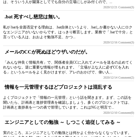
は、そういう人が蹴落としてでも自分の立場にしがみ付くので、...
2020/12/21
Comment(3)
.bat 死すべし慈悲は無い。
私が.batを全面否定する理由は、.bat自体というより、.batしか書かない人にロク
なエンジニアがいないからです。はっきり断言します。業務で「.batで十分」と
言っている人は、おおよそ勉強不足、かつ...
2020/12/16
Comment(3)
メールのCCが死ぬほどウザいのだが。
「みんな仲良く情報共有」で、関係者全員CCに入れてメールを送るの止めてく
れないかな。逆に重要な情報が埋もれます。「立場が上な人に必ずCCを入れ
る」というルールをよく見かけますが、アレのおかげで、偉い人...
2020/12/14
Comment(2)
情報を一元管理するほどプロジェクトは混乱する
よくプロジェクトで「情報の一元管理」という話を聞きます。まず、この話を
聞いたら、計画表と進捗管理表を確認しましょう。多くのプロジェクトでは、
計画表と進捗表を一つの表で管理しています。これはNGと明言で...
2020/12/10
Comment(0)
エンジニアとしての勉強 ～ しつこく追従してみる ～
実のところ、エンジニアとしての勉強とは何かよく分からなくなっています。