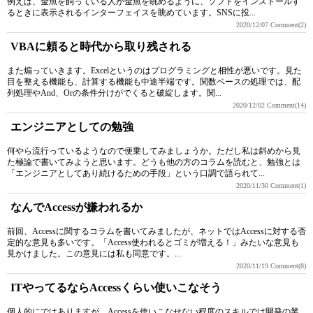
例えば、金魚を飼っている人が金魚を眺めるように、ソフトをインストールす
るときに表示されるインターフェイスを眺めています。SNSに投...
2020/12/07
Comment(2)
VBAに頼ると時代から取り残される
また煽っていきます。Excelというのはプログラミングと相性が悪いです。見た
目を整える機能も、計算する機能も中途半端です。関数ベースの処理では、配
列処理やAnd、Orの条件分けがでくると破綻します。関...
2020/12/02
Comment(14)
エンジニアとしての勉強
何やら流行っているようなので便乗してみましょうか。ただし私は斜めから見
た極論で書いてみようと思います。どうも他の方のコラムを読むと、勉強とは
「エンジニアとしてあり続けるための手段」という口調で語られて...
2020/11/30
Comment(1)
なんでAccessが嫌われるか
前回、Accessに関するコラムを書いてみましたが、ネットではAccessに対する否
定的な意見も多いです。「Access使われるとゴミが増える！」みたいな意見も
見かけました。この意見には私も同意です。...
2020/11/19
Comment(8)
ITやってるならAccessくらい使いこなそう
個人的にではありますが、Accessを使いこなせない程度のスキルでは開発の業