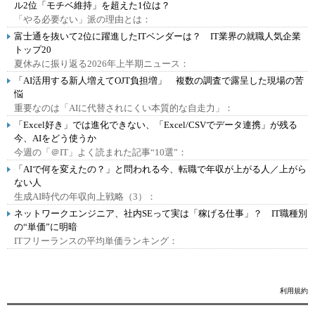
ル2位「モチベ維持」を超えた1位は？
「やる必要ない」派の理由とは：
富士通を抜いて2位に躍進したITベンダーは？ IT業界の就職人気企業
トップ20
夏休みに振り返る2026年上半期ニュース：
「AI活用する新人増えてOJT負担増」 複数の調査で露呈した現場の苦
悩
重要なのは「AIに代替されにくい本質的な自走力」：
「Excel好き」では進化できない、「Excel/CSVでデータ連携」が残る
今、AIをどう使うか
今週の「＠IT」よく読まれた記事“10選”：
「AIで何を変えたの？」と問われる今、転職で年収が上がる人／上がら
ない人
生成AI時代の年収向上戦略（3）：
ネットワークエンジニア、社内SEって実は「稼げる仕事」？ IT職種別
の“単価”に明暗
ITフリーランスの平均単価ランキング：
利用規約