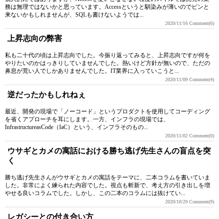
務は無理ではないかと思っています。Accessというと馴染みが薄いのでピンと
来ないかもしれませんが、SQLも書けないようでは...
2020/11/16
Comment(6)
上昇志向の弊害
私も二十代の頃は上昇志向でした。今振り返ってみると、上昇志向ですが何を
やりたいのかはっきりしていませんでした。熱いけど方針が無いので、ただの
鼻息が荒い人でしかありませんでした。IT業界に入っていこうと...
2020/11/09
Comment(4)
逆だったかもしれねぇ
最近、開発の現場で「ノーコード」というプロダクトを使用してコーディング
を省くアプローチを耳にします。一方、インフラの現場では、
InfrastructureasCode（IaC）という、インフラそのもの...
2020/11/02
Comment(0)
ウサギとカメの寓話における勝ち逃げ先生さんの盲点を突
く
勝ち逃げ先生さんがウサギとカメの寓話をテーマに、二本コラムを書いていま
した。非常によく練られた内容でした。視点も斬新で、考え方の引き出しを増
やせる良いコラムでした。しかし、この二本のコラムには抜けてい...
2020/10/29
Comment(9)
レガシーとの付き合い方