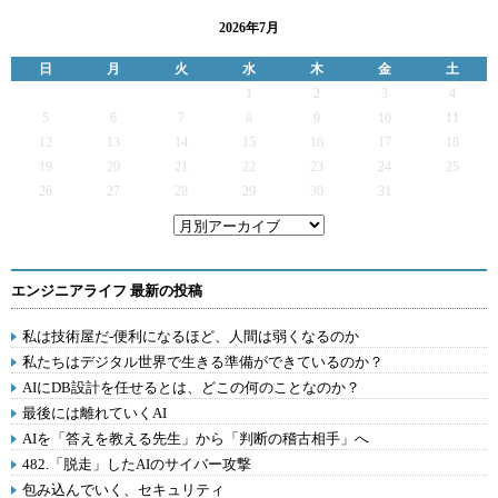
2026年7月
日
月
火
水
木
金
土
1
2
3
4
5
6
7
8
9
10
11
12
13
14
15
16
17
18
19
20
21
22
23
24
25
26
27
28
29
30
31
エンジニアライフ 最新の投稿
私は技術屋だ-便利になるほど、人間は弱くなるのか
私たちはデジタル世界で生きる準備ができているのか？
AIにDB設計を任せるとは、どこの何のことなのか？
最後には離れていくAI
AIを「答えを教える先生」から「判断の稽古相手」へ
482.「脱走」したAIのサイバー攻撃
包み込んでいく、セキュリティ