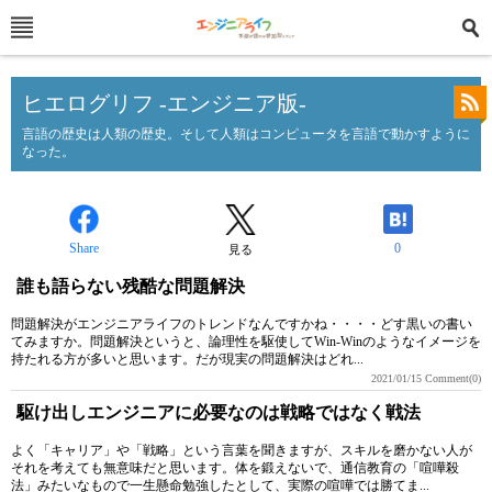
ヒエログリフ -エンジニア版-
言語の歴史は人類の歴史。そして人類はコンピュータを言語で動かすように
なった。
Share
0
見る
誰も語らない残酷な問題解決
問題解決がエンジニアライフのトレンドなんですかね・・・・どす黒いの書い
てみますか。問題解決というと、論理性を駆使してWin-Winのようなイメージを
持たれる方が多いと思います。だが現実の問題解決はどれ...
2021/01/15
Comment(0)
駆け出しエンジニアに必要なのは戦略ではなく戦法
よく「キャリア」や「戦略」という言葉を聞きますが、スキルを磨かない人が
それを考えても無意味だと思います。体を鍛えないで、通信教育の「喧嘩殺
法」みたいなもので一生懸命勉強したとして、実際の喧嘩では勝てま...