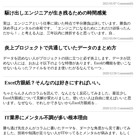
2021/01/07
Comment(0)
駆け出しエンジニアが生き残るための時間感覚
実は、エンジニアという仕事に就いた時点で半分勝負は決しています。勝負の
決め手はメンタルの余裕です。「エンジニアになるためにこれだけ頑張ったん
だから！」と考える人は、三年以内に挫折すると思っています。自...
2021/01/04
Comment(0)
炎上プロジェクトで共通していたデータのまとめ方
データを読めない人がプロジェクトの頭に立つと必ず炎上します。データが読
めない人には、おおよそ以下のような特徴があります。Excelの機能を使いこな
せないもらったファイルをそのまま使いたがるなんでも一つ...
2020/12/28
Comment(0)
Excel方眼紙？そんなのは好きにすればいい。
ちゃとらんさんのコラムを読んで、なんとなく反応してみました。最近少し
Excel方眼紙について見解が変わりました。使いたい人は自由に使えばいいと思
います。なぜなら、それしかできないからExcel方眼紙を...
2020/12/25
Comment(5)
IT業界にメンタル不調が多い根本理由
勝ち逃げ先生さんがコラムに書いたテーマを、ダークな角度から見て書いてみ
ました。技術や知識が足りない人がITやってるとメンタルが病みます。もしく