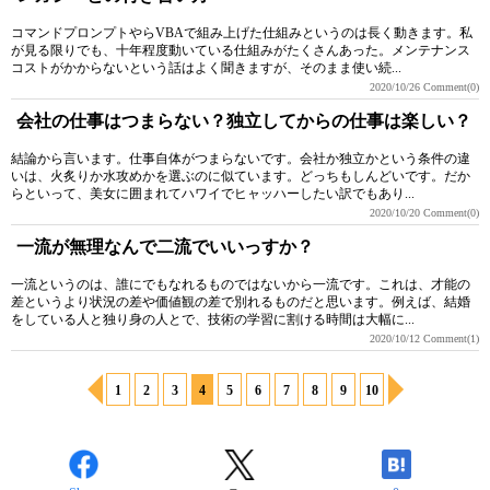
コマンドプロンプトやらVBAで組み上げた仕組みというのは長く動きます。私
が見る限りでも、十年程度動いている仕組みがたくさんあった。メンテナンス
コストがかからないという話はよく聞きますが、そのまま使い続...
2020/10/26
Comment(0)
会社の仕事はつまらない？独立してからの仕事は楽しい？
結論から言います。仕事自体がつまらないです。会社か独立かという条件の違
いは、火炙りか水攻めかを選ぶのに似ています。どっちもしんどいです。だか
らといって、美女に囲まれてハワイでヒャッハーしたい訳でもあり...
2020/10/20
Comment(0)
一流が無理なんで二流でいいっすか？
一流というのは、誰にでもなれるものではないから一流です。これは、才能の
差というより状況の差や価値観の差で別れるものだと思います。例えば、結婚
をしている人と独り身の人とで、技術の学習に割ける時間は大幅に...
2020/10/12
Comment(1)
1
2
3
4
5
6
7
8
9
10