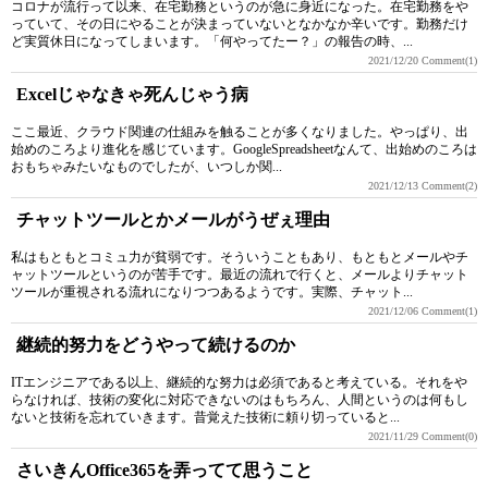
コロナが流行って以来、在宅勤務というのが急に身近になった。在宅勤務をや
っていて、その日にやることが決まっていないとなかなか辛いです。勤務だけ
ど実質休日になってしまいます。「何やってたー？」の報告の時、...
2021/12/20
Comment(1)
Excelじゃなきゃ死んじゃう病
ここ最近、クラウド関連の仕組みを触ることが多くなりました。やっぱり、出
始めのころより進化を感じています。GoogleSpreadsheetなんて、出始めのころは
おもちゃみたいなものでしたが、いつしか関...
2021/12/13
Comment(2)
チャットツールとかメールがうぜぇ理由
私はもともとコミュ力が貧弱です。そういうこともあり、もともとメールやチ
ャットツールというのが苦手です。最近の流れで行くと、メールよりチャット
ツールが重視される流れになりつつあるようです。実際、チャット...
2021/12/06
Comment(1)
継続的努力をどうやって続けるのか
ITエンジニアである以上、継続的な努力は必須であると考えている。それをや
らなければ、技術の変化に対応できないのはもちろん、人間というのは何もし
ないと技術を忘れていきます。昔覚えた技術に頼り切っていると...
2021/11/29
Comment(0)
さいきんOffice365を弄ってて思うこと