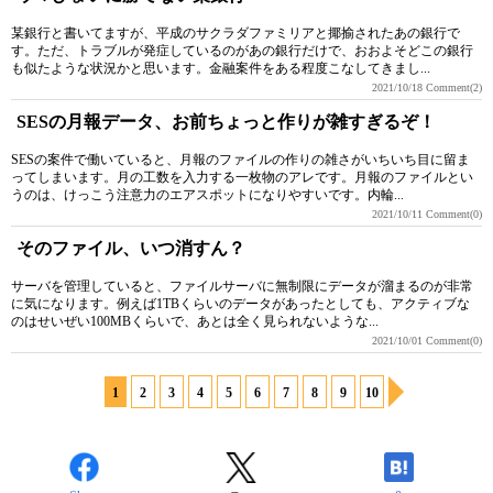
某銀行と書いてますが、平成のサクラダファミリアと揶揄されたあの銀行で
す。ただ、トラブルが発症しているのがあの銀行だけで、おおよそどこの銀行
も似たような状況かと思います。金融案件をある程度こなしてきまし...
2021/10/18
Comment(2)
SESの月報データ、お前ちょっと作りが雑すぎるぞ！
SESの案件で働いていると、月報のファイルの作りの雑さがいちいち目に留ま
ってしまいます。月の工数を入力する一枚物のアレです。月報のファイルとい
うのは、けっこう注意力のエアスポットになりやすいです。内輪...
2021/10/11
Comment(0)
そのファイル、いつ消すん？
サーバを管理していると、ファイルサーバに無制限にデータが溜まるのが非常
に気になります。例えば1TBくらいのデータがあったとしても、アクティブな
のはせいぜい100MBくらいで、あとは全く見られないような...
2021/10/01
Comment(0)
1
2
3
4
5
6
7
8
9
10