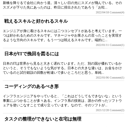
新橋を降りるて会社に向かう道。清々しい日の光にスズメが飛んでいる。その
スズメが下りた先にあったのは、昨日に排出されたであろう「お吐...
2022/04/18
Comment(4)
戦えるスキルと好かれるスキル
エンジニアが身に着けるスキルには二つコンセプトがあると考えています。一
つは好かれるためのスキルです。マネージャやお客さんの言ったことを実現す
るような方向のスキルです。もう一つは戦えるスキルです。端的に...
2022/01/11
Comment(1)
日本がITで挽回を図るには
日本のITは世界から見ると大きく遅れています。ただ、別の国が優れているか
というと、そうでもないような気がする。日本との大きな違いは、お金をかけ
ているのと試行錯誤の回数が桁違いで多いところだと思う。単純...
2022/01/06
Comment(1)
コーディングのあるべき形
インフラエンジニアをやっていると、「これはどうしてもできないな」という
事案にぶつかることが多々ある。インフラ系の技術は、誰かの作ったソフトウ
ェアを使いこなすことで成り立っています。なので、そのソフトが...
2021/12/28
Comment(2)
タスクの整理ができないと在宅は無理