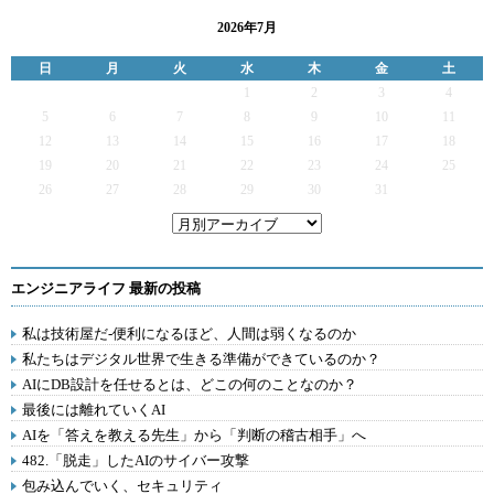
2026年7月
日
月
火
水
木
金
土
1
2
3
4
5
6
7
8
9
10
11
12
13
14
15
16
17
18
19
20
21
22
23
24
25
26
27
28
29
30
31
エンジニアライフ 最新の投稿
私は技術屋だ-便利になるほど、人間は弱くなるのか
私たちはデジタル世界で生きる準備ができているのか？
AIにDB設計を任せるとは、どこの何のことなのか？
最後には離れていくAI
AIを「答えを教える先生」から「判断の稽古相手」へ
482.「脱走」したAIのサイバー攻撃
包み込んでいく、セキュリティ