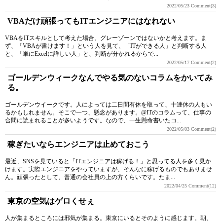
2022/05/23
Comment(3)
VBAだけ頑張ってもITエンジニアにはなれない
VBAをITスキルとして考えた場合、グレーゾーンではないかと考えます。ま
ず、「VBAが書けます！」という人を見て、「ITができる人」と判断する人
と、「単にExcelに詳しい人」と、判断が分かれるからで...
2022/05/17
Comment(2)
ゴールデンウィークなんでやる気のないコラムをかいてみ
る。
ゴールデンウイークです。人によっては二日間有休を取って、十連休の人もい
るかもしれません。そこで一つ、懸念があります。@ITのコラムって、仕事の
合間に読まれることが多いようです。なので、一生懸命書いたコ...
2022/05/03
Comment(2)
稼ぎたいならエンジニアは止めておこう
最近、SNSを見ていると「ITエンジニアは稼げる！」と思ってる人を多く見か
けます。実際エンジニアをやっていますが、そんなに稼げるものでもありませ
ん。頑張ったとして、普通の会社員の上の方くらいです。たま...
2022/04/25
Comment(12)
東京の空気はゲロくせぇ
人が集まるところには邪気が集まる。東京にいるとそのように感じます。朝、