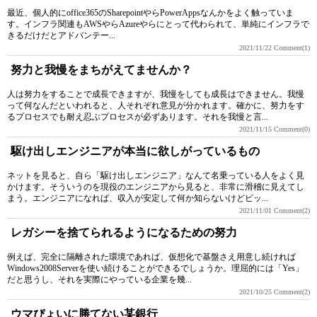
最近、個人的にoffice365のSharepointやらPowerAppsなんかをよく触っていま
す。インフラ関連もAWSやらAzureやらにとって代わられて、単純にインフラで
きるだけだとアドバンテー...
2021/11/22
Comment(1)
努力と我慢をまちがえてませんか？
人は努力をすることで成長できますが、我慢をしても成長はできません。我慢
って何なんだといわれると、人それぞれ意見が分かれます。確かに、努力をす
るプロセスでも耐え忍ぶプロセスが必ずあります。それを我慢と言...
2021/11/15
Comment(0)
駆け出しエンジニアが本当に欲しがっているもの
ネットを見ると、自ら「駆け出しエンジニア」なんて名乗っている人をよく見
かけます。そういうのを現役のエンジニアから見ると、非常に滑稽に見えてし
まう。エンジニアになれば、収入が安定して何か知らないけどビッ...
2021/11/01
Comment(2)
レガシーを捨てられるようになるための努力
例えば、完全に隔離された環境であれば、仮想化で基盤さえ用意し続ければ
Windows2008Serverを使い続けることができるでしょうか。理屈的には「Yes」
だと思うし、それを実際にやっている企業を幾...
2021/10/25
Comment(2)
ウマぴょいに勝てない某銀行