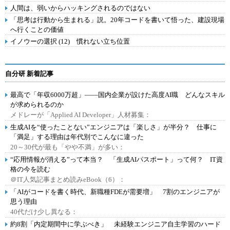
人間は、弱いからハッキングされるのではない
「思考は行動から生まれる」説。20年コードを書いて悟った、建設現場
へ行くことの価値
イノウーの選択 (12) 慣れない立ち位置
自分研 新着記事
最高で「年収6000万超」――国内企業が設けた高度AI職 どんなスキル
が求められるのか
メドレーが「Applied AI Developer」人材募集：
生成AIを“使ったことない”エンジニアは「楽しさ」が半分？ 仕事に
「満足」する理由は年代別でこんなに違った
20～30代が最も「やや不満」が多い：
“応用情報が消える”って本当？ 「生成AIパスポート」って何？ IT資
格の今を読む
＠IT人気記事まとめ読みeBook（6）：
「AIがコードを書く時代、新職種FDEが需要増」 7割のエンジニアが
思う理由
40代だけ少し異なる：
約8割「内定期間中に学ぶべき」 未経験エンジニア自主学習のハード