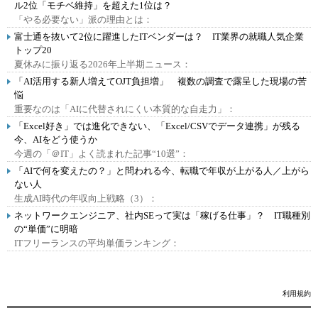
ル2位「モチベ維持」を超えた1位は？
「やる必要ない」派の理由とは：
富士通を抜いて2位に躍進したITベンダーは？ IT業界の就職人気企業
トップ20
夏休みに振り返る2026年上半期ニュース：
「AI活用する新人増えてOJT負担増」 複数の調査で露呈した現場の苦
悩
重要なのは「AIに代替されにくい本質的な自走力」：
「Excel好き」では進化できない、「Excel/CSVでデータ連携」が残る
今、AIをどう使うか
今週の「＠IT」よく読まれた記事“10選”：
「AIで何を変えたの？」と問われる今、転職で年収が上がる人／上がら
ない人
生成AI時代の年収向上戦略（3）：
ネットワークエンジニア、社内SEって実は「稼げる仕事」？ IT職種別
の“単価”に明暗
ITフリーランスの平均単価ランキング：
利用規約