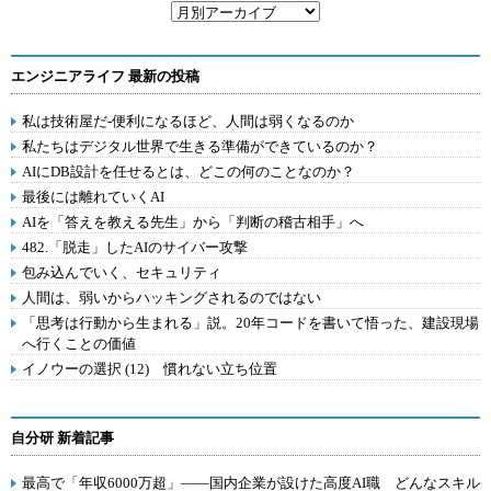
エンジニアライフ 最新の投稿
私は技術屋だ-便利になるほど、人間は弱くなるのか
私たちはデジタル世界で生きる準備ができているのか？
AIにDB設計を任せるとは、どこの何のことなのか？
最後には離れていくAI
AIを「答えを教える先生」から「判断の稽古相手」へ
482.「脱走」したAIのサイバー攻撃
包み込んでいく、セキュリティ
人間は、弱いからハッキングされるのではない
「思考は行動から生まれる」説。20年コードを書いて悟った、建設現場
へ行くことの価値
イノウーの選択 (12) 慣れない立ち位置
自分研 新着記事
最高で「年収6000万超」――国内企業が設けた高度AI職 どんなスキル