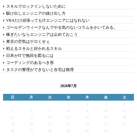
スキルでロックインしないために
駆け出しエンジニアの抜け出し方
VBAだけ頑張ってもITエンジニアにはなれない
ゴールデンウィークなんでやる気のないコラムをかいてみる。
稼ぎたいならエンジニアは止めておこう
東京の空気はゲロくせぇ
戦えるスキルと好かれるスキル
日本がITで挽回を図るには
コーディングのあるべき形
タスクの整理ができないと在宅は無理
2026年7月
日
月
火
水
木
金
土
1
2
3
4
5
6
7
8
9
10
11
12
13
14
15
16
17
18
19
20
21
22
23
24
25
26
27
28
29
30
31