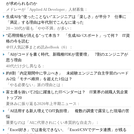
が求められるのか
メドレーが「Applied AI Developer」人材募集：
生成AIを“使ったことない”エンジニアは「楽しさ」が半分？ 仕事に
「満足」する理由は年代別でこんなに違った
20～30代が最も「やや不満」が多い：
“応用情報が消える”って本当？ 「生成AIパスポート」って何？ IT資
格の今を読む
＠IT人気記事まとめ読みeBook（6）：
「AIがコードを書く時代、新職種FDEが需要増」 7割のエンジニアが
思う理由
40代だけ少し異なる：
約8割「内定期間中に学ぶべき」 未経験エンジニア自主学習のハード
ル2位「モチベ維持」を超えた1位は？
「やる必要ない」派の理由とは：
富士通を抜いて2位に躍進したITベンダーは？ IT業界の就職人気企業
トップ20
夏休みに振り返る2026年上半期ニュース：
「AI活用する新人増えてOJT負担増」 複数の調査で露呈した現場の苦
悩
重要なのは「AIに代替されにくい本質的な自走力」：
「Excel好き」では進化できない、「Excel/CSVでデータ連携」が残る