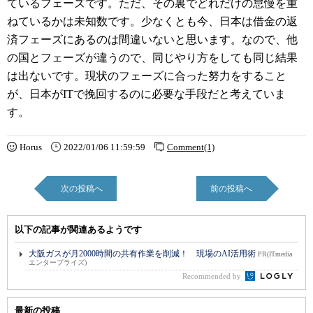
ているフェーズです。ただ、その裏でどれだけの怠慢を重
ねているかは未知数です。少なくとも今、日本は借金の返
済フェーズにあるのは間違いないと思います。なので、他
の国とフェーズが違うので、同じやり方をしても同じ結果
は出ないです。現状のフェーズに合った努力をすること
が、日本がITで挽回するのに必要な手段だと考えていま
す。
Horus
2022/01/06 11:59:59
Comment(1)
次の投稿へ
前の投稿へ
以下の記事が関連あるようです
大阪ガスが月2000時間の共有作業を削減！ 現場のAI活用術
PR(ITmedia
エンタープライズ)
Recommended by
最新の投稿