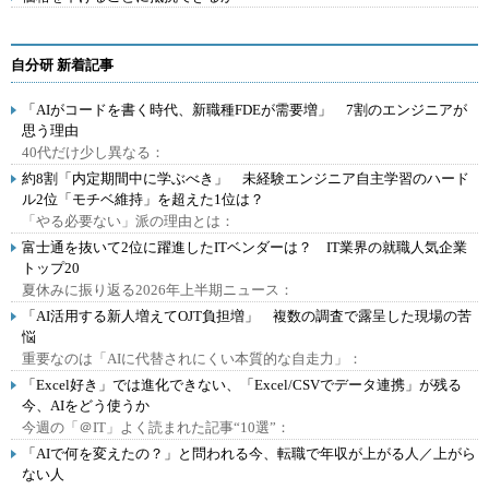
自分研 新着記事
「AIがコードを書く時代、新職種FDEが需要増」 7割のエンジニアが
思う理由
40代だけ少し異なる：
約8割「内定期間中に学ぶべき」 未経験エンジニア自主学習のハード
ル2位「モチベ維持」を超えた1位は？
「やる必要ない」派の理由とは：
富士通を抜いて2位に躍進したITベンダーは？ IT業界の就職人気企業
トップ20
夏休みに振り返る2026年上半期ニュース：
「AI活用する新人増えてOJT負担増」 複数の調査で露呈した現場の苦
悩
重要なのは「AIに代替されにくい本質的な自走力」：
「Excel好き」では進化できない、「Excel/CSVでデータ連携」が残る
今、AIをどう使うか
今週の「＠IT」よく読まれた記事“10選”：
「AIで何を変えたの？」と問われる今、転職で年収が上がる人／上がら
ない人