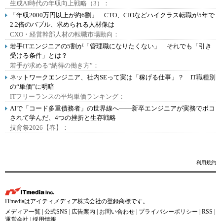
生成AI時代の年収向上戦略（3）：
「年収2000万円以上が約6割」 CTO、CIOなどハイクラス転職が5年で
2.2倍のバブル、求められる人材像は
CXO・経営幹部人材の転職市場動向：
若手ITエンジニアの5割が「管理職になりたくない」 それでも「引き
受ける条件」とは？
若手が求める“納得の働き方”：
ネットワークエンジニア、社内SEって実は「稼げる仕事」？ IT職種別
の“単価”に明暗
ITフリーランスの平均単価ランキング：
AIで「コード多重債務者」の世界線へ――新卒エンジニアが実務でボコ
されて学んだ、4つの挫折と生存戦略
技育祭2026【春】：
利用規約
ITmediaはアイティメディア株式会社の登録商標です。
メディア一覧
|
公式SNS
|
広告案内
|
お問い合わせ
|
プライバシーポリシー
|
RSS
|
運営会社
|
採用情報