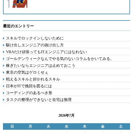
最近のエントリー
スキルでロックインしないために
駆け出しエンジニアの抜け出し方
VBAだけ頑張ってもITエンジニアにはなれない
ゴールデンウィークなんでやる気のないコラムをかいてみる。
稼ぎたいならエンジニアは止めておこう
東京の空気はゲロくせぇ
戦えるスキルと好かれるスキル
日本がITで挽回を図るには
コーディングのあるべき形
タスクの整理ができないと在宅は無理
2026年7月
日
月
火
水
木
金
土