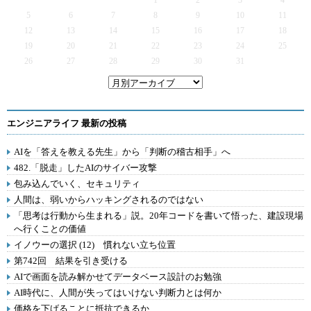
1
2
3
4
5
6
7
8
9
10
11
12
13
14
15
16
17
18
19
20
21
22
23
24
25
26
27
28
29
30
31
エンジニアライフ 最新の投稿
AIを「答えを教える先生」から「判断の稽古相手」へ
482.「脱走」したAIのサイバー攻撃
包み込んでいく、セキュリティ
人間は、弱いからハッキングされるのではない
「思考は行動から生まれる」説。20年コードを書いて悟った、建設現場
へ行くことの価値
イノウーの選択 (12) 慣れない立ち位置
第742回 結果を引き受ける
AIで画面を読み解かせてデータベース設計のお勉強
AI時代に、人間が失ってはいけない判断力とは何か
価格を下げることに抵抗できるか