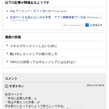
以下の記事が関連あるようです
Jeep アソビュー！ギフト当たる
PR(Jeep Japan)
社内データを扱えないAIを卒業 アプリ横断検索で一元化
PR(ITmedia エ
ンタープライズ)
Recommended by
最新の投稿
スキルでロックインしないために
駆け出しエンジニアの抜け出し方
VBAだけ頑張ってもITエンジニアにはなれない
コメント
2021/12/23 08:56
すぎエモン
在宅ワークで
「本当に必要な作業」と
「実は不要だった作業」が
浮き彫りになってきたようで恐ろしいですね。