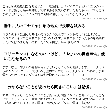
これは私の経験則になりますが、「理論的」と「バイアス」という二つのキー
ワードが揃うと話が複雑化して収束点を見失います。そもそもバイアスとは何
なのかというと、「個人の持つ見解の偏り」というのがそれらしい...
2019/11/05
Comment(5)
勝手に人のモヤモヤに踏み込んで決着を試みる
コラムのネタに困った時は人のコラムを読んでコメントのように返すのは、エ
ンジニアライフでは常套手段になっています。常套手段になったものを踏襲す
るだけではつまらないです。そこで今回は、Kyonさんのコラム...
2019/10/21
Comment(0)
フリーランスになるのいいけど、「やよいの青色申告」使
いこなせるの？
まず、なぜ「やよいの青色申告」かというところからお話します。ビックカメ
ラのPCソフトコーナーでやってた弥生のCMで、バックダンサーの女の子が可
愛かったからです。ダンスも統制が取れているのと、変にニコニ...
2019/10/15
Comment(3)
「分からないことがあったら聞きにこい」は怠慢。
マネージャから「分からないことがあったら聞きに来い」と言われたことはな
いでしょうか。ただ、実際に聞きに行くと「そんなことも分らないのか」と逆
に詰められてしまう。逆に聞きに行かないと「なんで聞きに来ない...
2019/10/11
Comment(1)