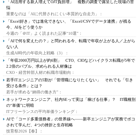
「AI活用する新人増えてOJT負担増」 複数の調査で露呈した現場の苦
悩
重要なのは「AIに代替されにくい本質的な自走力」：
「Excel好き」では進化できない、「Excel/CSVでデータ連携」が残る
今、AIをどう使うか
今週の「＠IT」よく読まれた記事“10選”：
「AIで何を変えたの？」と問われる今、転職で年収が上がる人／上がら
ない人
生成AI時代の年収向上戦略（3）：
「年収2000万円以上が約6割」 CTO、CIOなどハイクラス転職が5年で
2.2倍のバブル、求められる人材像は
CXO・経営幹部人材の転職市場動向：
若手ITエンジニアの5割が「管理職になりたくない」 それでも「引き
受ける条件」とは？
若手が求める“納得の働き方”：
ネットワークエンジニア、社内SEって実は「稼げる仕事」？ IT職種別
の“単価”に明暗
ITフリーランスの平均単価ランキング：
AIで「コード多重債務者」の世界線へ――新卒エンジニアが実務でボコ
されて学んだ、4つの挫折と生存戦略
技育祭2026【春】：