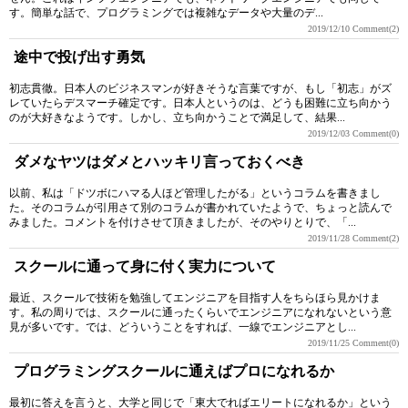
す。簡単な話で、プログラミングでは複雑なデータや大量のデ...
2019/12/10
Comment(2)
途中で投げ出す勇気
初志貫徹。日本人のビジネスマンが好きそうな言葉ですが、もし「初志」がズ
レていたらデスマーチ確定です。日本人というのは、どうも困難に立ち向かう
のが大好きなようです。しかし、立ち向かうことで満足して、結果...
2019/12/03
Comment(0)
ダメなヤツはダメとハッキリ言っておくべき
以前、私は「ドツボにハマる人ほど管理したがる」というコラムを書きまし
た。そのコラムが引用さて別のコラムが書かれていたようで、ちょっと読んで
みました。コメントを付けさせて頂きましたが、そのやりとりで、「...
2019/11/28
Comment(2)
スクールに通って身に付く実力について
最近、スクールで技術を勉強してエンジニアを目指す人をちらほら見かけま
す。私の周りでは、スクールに通ったくらいでエンジニアになれないという意
見が多いです。では、どういうことをすれば、一線でエンジニアとし...
2019/11/25
Comment(0)
プログラミングスクールに通えばプロになれるか
最初に答えを言うと、大学と同じで「東大でればエリートになれるか」という