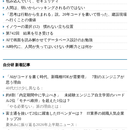
包み込んでいく、セキュリティ
人間は、弱いからハッキングされるのではない
「思考は行動から生まれる」説。20年コードを書いて悟った、建設現場
へ行くことの価値
イノウーの選択 (12) 慣れない立ち位置
第742回 結果を引き受ける
AIで画面を読み解かせてデータベース設計のお勉強
AI時代に、人間が失ってはいけない判断力とは何か
自分研 新着記事
「AIがコードを書く時代、新職種FDEが需要増」 7割のエンジニアが
思う理由
40代だけ少し異なる：
約8割「内定期間中に学ぶべき」 未経験エンジニア自主学習のハード
ル2位「モチベ維持」を超えた1位は？
「やる必要ない」派の理由とは：
富士通を抜いて2位に躍進したITベンダーは？ IT業界の就職人気企業
トップ20
夏休みに振り返る2026年上半期ニュース：