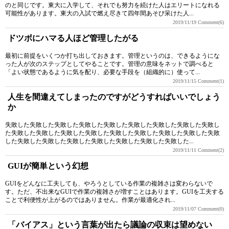
のと同じです。東大に入学して、それでも努力を続けた人はエリートになれる
可能性があります。東大の入試で燃え尽きて四年間あそび呆けた人...
2019/11/19
Comment(6)
ドツボにハマる人ほど管理したがる
最初に前提をいくつか打ち出しておきます。管理というのは、できるようにな
った人が次のステップとしてやることです。管理の意味をネットで調べると
「よい状態であるように気を配り、必要な手段を（組織的に）使って...
2019/11/15
Comment(1)
人生を間違えてしまったのですがどうすればいいでしょう
か
失敗した失敗した失敗した失敗した失敗した失敗した失敗した失敗した失敗し
た失敗した失敗した失敗した失敗した失敗した失敗した失敗した失敗した失敗
した失敗した失敗した失敗した失敗した失敗した失敗した失敗した...
2019/11/11
Comment(2)
GUIが簡単という幻想
GUIをどんなに工夫しても、やろうとしている作業の複雑さは変わらないで
す。ただ、不出来なGUIで作業の複雑さが増すことはあります。GUIを工夫する
ことで利便性が上がるのではありません。作業が最適化され...
2019/11/07
Comment(0)
「バイアス」という言葉が出たら議論の収束は望めない