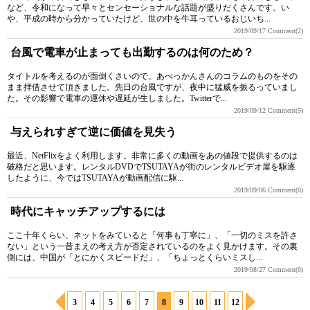
など、令和になって早々とセンセーショナルな話題が盛りだくさんです。い
や、平成の時から分かっていたけど、世の中を牛耳っているおじいち...
2019/09/17
Comment(2)
台風で電車が止まっても出勤するのは何のため？
タイトルを考えるのが面倒くさいので、あべっかんさんのコラムのものをその
まま拝借させて頂きました。先日の台風ですが、夜中に猛威を振るっていまし
た。その影響で電車の運休や遅延が生しました。Twitterで...
2019/09/12
Comment(5)
与えられすぎて逆に価値を見失う
最近、NetFlixをよく利用します。非常に多くの動画をあの値段で提供するのは
破格だと思います。レンタルDVDでTSUTAYAが街のレンタルビデオ屋を駆逐
したように、今ではTSUTAYAが動画配信に駆...
2019/09/06
Comment(0)
時代にキャッチアップするには
ここ十年くらい、ネットをみていると「何事も丁寧に」、「一切のミスを許さ
ない」という一昔まえの考え方が否定されているのをよく見かけます。その裏
側には、中国が「とにかくスピードだ」、「ちょっとくらいミスし...
2019/08/27
Comment(0)
3
4
5
6
7
8
9
10
11
12