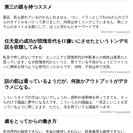
第三の眼を持つススメ
最近、私も疲れているのかもしれません。つい、イラッとしてKyonさんのコラ
ムのタイトルをパクって弄りました。内容は全くリンクしていません。単にコ
ラムのタイトルを眼にして、ぱっと浮かんだキーワードです。...
2019/10/07
Comment(1)
任天堂の成功が団塊世代をIT嫌いにさせたというトンデモ
説を吹聴してみる
私見で申し訳ないですが、エンジニアと団塊世代の年配者との相性は最悪だと
思っています。なぜ団塊世代かというと、育てている子供がちょうどファミコ
ンに興味を持つような世代だったからです。当時、子供は外で元気...
2019/10/04
Comment(3)
話の筋は通っているようだが、何故かアウトプットがデタ
ラメになる。
こういうタイプの方はいないでしょうか。資料や成果物を持ってきても、そっ
ちのけで議論に夢中になる人です。こういう人の議論は、一見正しいことを言
っているように聞こえます。ただし、当を得ていても議論すべきポ...
2019/09/27
Comment(0)
歳をとってからの働き方
年功序列が維持できない、年金が維持しきれない、終身雇用も維持できない、