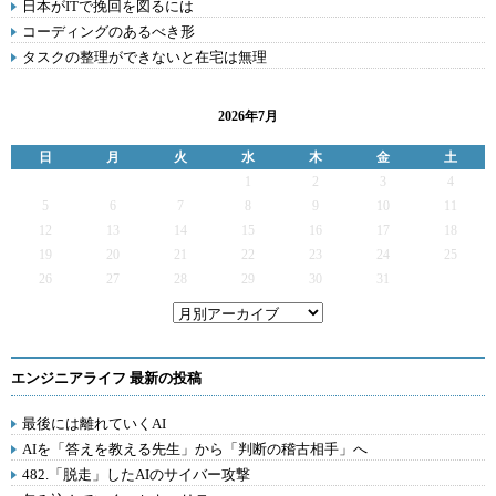
日本がITで挽回を図るには
コーディングのあるべき形
タスクの整理ができないと在宅は無理
2026年7月
日
月
火
水
木
金
土
1
2
3
4
5
6
7
8
9
10
11
12
13
14
15
16
17
18
19
20
21
22
23
24
25
26
27
28
29
30
31
エンジニアライフ 最新の投稿
最後には離れていくAI
AIを「答えを教える先生」から「判断の稽古相手」へ
482.「脱走」したAIのサイバー攻撃