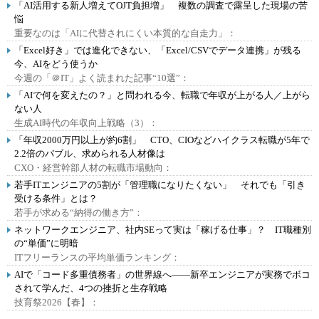
「AI活用する新人増えてOJT負担増」 複数の調査で露呈した現場の苦
悩
重要なのは「AIに代替されにくい本質的な自走力」：
「Excel好き」では進化できない、「Excel/CSVでデータ連携」が残る
今、AIをどう使うか
今週の「＠IT」よく読まれた記事“10選”：
「AIで何を変えたの？」と問われる今、転職で年収が上がる人／上がら
ない人
生成AI時代の年収向上戦略（3）：
「年収2000万円以上が約6割」 CTO、CIOなどハイクラス転職が5年で
2.2倍のバブル、求められる人材像は
CXO・経営幹部人材の転職市場動向：
若手ITエンジニアの5割が「管理職になりたくない」 それでも「引き
受ける条件」とは？
若手が求める“納得の働き方”：
ネットワークエンジニア、社内SEって実は「稼げる仕事」？ IT職種別
の“単価”に明暗
ITフリーランスの平均単価ランキング：
AIで「コード多重債務者」の世界線へ――新卒エンジニアが実務でボコ
されて学んだ、4つの挫折と生存戦略
技育祭2026【春】：