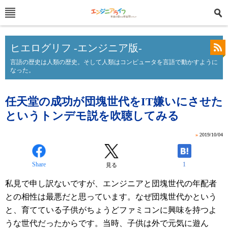
ヒエログリフ -エンジニア版-
言語の歴史は人類の歴史。そして人類はコンピュータを言語で動かすように
なった。
任天堂の成功が団塊世代をIT嫌いにさせた
というトンデモ説を吹聴してみる
»
2019/10/04
Share
1
見る
私見で申し訳ないですが、エンジニアと団塊世代の年配者
との相性は最悪だと思っています。なぜ団塊世代かという
と、育てている子供がちょうどファミコンに興味を持つよ
うな世代だったからです。当時、子供は外で元気に遊ん