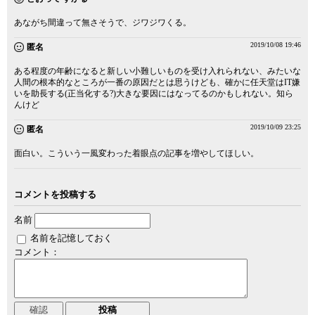
あながち間違って無さそうで、ジワジワくる。
2019/10/08 19:46
匿名
ある程度の年齢になると新しい小難しいものを受け入れられない、みたいな
人間の根本的なところが一番の原因だとは思うけども、確かに任天堂はIT嫌
いを助長する(正当化する?)大きな要因にはなってるのかもしれない。知ら
んけど
2019/10/09 23:25
匿名
面白い。こういう一風変わった着眼点の記事を増やしてほしい。
コメントを投稿する
名前
名前を記憶しておく
コメント：