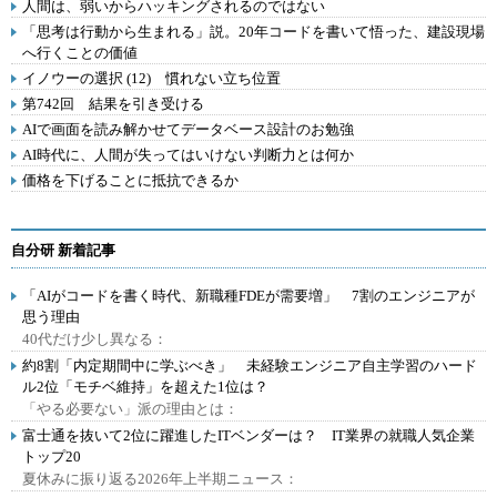
人間は、弱いからハッキングされるのではない
「思考は行動から生まれる」説。20年コードを書いて悟った、建設現場
へ行くことの価値
イノウーの選択 (12) 慣れない立ち位置
第742回 結果を引き受ける
AIで画面を読み解かせてデータベース設計のお勉強
AI時代に、人間が失ってはいけない判断力とは何か
価格を下げることに抵抗できるか
自分研 新着記事
「AIがコードを書く時代、新職種FDEが需要増」 7割のエンジニアが
思う理由
40代だけ少し異なる：
約8割「内定期間中に学ぶべき」 未経験エンジニア自主学習のハード
ル2位「モチベ維持」を超えた1位は？
「やる必要ない」派の理由とは：
富士通を抜いて2位に躍進したITベンダーは？ IT業界の就職人気企業
トップ20
夏休みに振り返る2026年上半期ニュース：