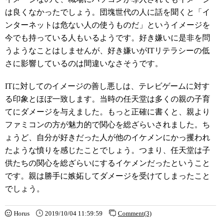
は良くなかったでしょう。団塊世代の人に話を聞くと「イ
ンターネットは危ない人の使うものだ」というイメージを
今でも持っている人もいるようです。好き嫌いに是非を問
うようなことはしませんが、好き嫌いがITリテラシーの低
さに影響しているのは間違いなさそうです。
ITに対してのイメージの善し悪しは、テレビゲームに対す
る印象とほぼ一致します。当時の任天堂は多くの親の子育
てにダメージを与えました。もっと正確に書くと、親より
ファミコンの方が魅力的で関心を総ざらいされました。ち
ょうど、自分が好きだった人が他のイケメンにかっ攫われ
たような憤りを感じたことでしょう。つまり、任天堂は子
供たちの関心を総ざらいにするイケメンだったということ
です。親は勝手に嫉妬してダメージを受けてしまったこと
でしょう。
Horus
2019/10/04 11:59:59
Comment(3)