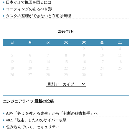
日本がITで挽回を図るには
コーディングのあるべき形
タスクの整理ができないと在宅は無理
2026年7月
日
月
火
水
木
金
土
1
2
3
4
5
6
7
8
9
10
11
12
13
14
15
16
17
18
19
20
21
22
23
24
25
26
27
28
29
30
31
エンジニアライフ 最新の投稿
AIを「答えを教える先生」から「判断の稽古相手」へ
482.「脱走」したAIのサイバー攻撃
包み込んでいく、セキュリティ