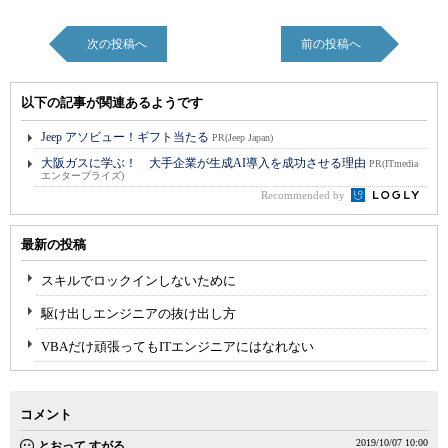
次の投稿へ
前の投稿へ
以下の記事が関連あるようです
Jeep アソビュー！ギフト当たる
PR(Jeep Japan)
大阪ガスに学ぶ！ 大手企業が生成AI導入を成功させる理由
PR(ITmedia
エンタープライズ)
Recommended by
最新の投稿
スキルでロックインしないために
駆け出しエンジニアの抜け出し方
VBAだけ頑張ってもITエンジニアにはなれない
コメント
2019/10/07 10:00
とおって すがる