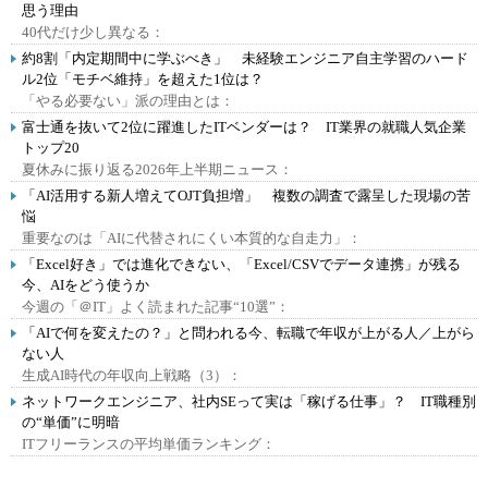
思う理由
40代だけ少し異なる：
約8割「内定期間中に学ぶべき」 未経験エンジニア自主学習のハード
ル2位「モチベ維持」を超えた1位は？
「やる必要ない」派の理由とは：
富士通を抜いて2位に躍進したITベンダーは？ IT業界の就職人気企業
トップ20
夏休みに振り返る2026年上半期ニュース：
「AI活用する新人増えてOJT負担増」 複数の調査で露呈した現場の苦
悩
重要なのは「AIに代替されにくい本質的な自走力」：
「Excel好き」では進化できない、「Excel/CSVでデータ連携」が残る
今、AIをどう使うか
今週の「＠IT」よく読まれた記事“10選”：
「AIで何を変えたの？」と問われる今、転職で年収が上がる人／上がら
ない人
生成AI時代の年収向上戦略（3）：
ネットワークエンジニア、社内SEって実は「稼げる仕事」？ IT職種別
の“単価”に明暗
ITフリーランスの平均単価ランキング：