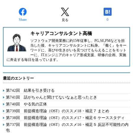
Share
0
見る
キャリアコンサルタント高橋
ソフトウェア開発業務に約15年従事し、PG,SE,PMなどを担
当した後、キャリアコンサルタントに転身。『働く』をキー
ワードに、喜びや生きがいを見つけてもらえることをモット
ーに、ITエンジニアのキャリア形成支援、研修の企画、実施
に奔走する毎日を送っています。
最近のエントリー
第742回 結果を引き受ける
第741回 話がちゃんと聞けてないなぁと思ったとき
第740回 やる気の正体
第739回 前提構造理論（OST）のススメ18・補足７ まとめ
第738回 前提構造理論（OST）のススメ17・補足６ ケーススタディ
第737回 前提構造理論（OST）のススメ16・補足５ 反証不可能性の内
包