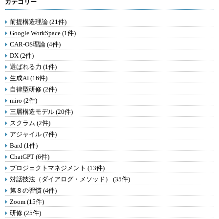
カテゴリー
前提構造理論 (21件)
Google WorkSpace (1件)
CAR-OS理論 (4件)
DX (2件)
選ばれる力 (1件)
生成AI (16件)
自律型研修 (2件)
miro (2件)
三層構造モデル (20件)
スクラム (2件)
アジャイル (7件)
Bard (1件)
ChatGPT (6件)
プロジェクトマネジメント (13件)
対話技法（ダイアログ・メソッド） (35件)
第８の習慣 (4件)
Zoom (15件)
研修 (25件)