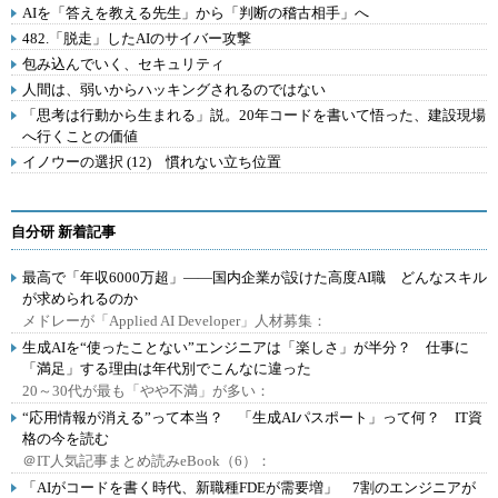
AIを「答えを教える先生」から「判断の稽古相手」へ
482.「脱走」したAIのサイバー攻撃
包み込んでいく、セキュリティ
人間は、弱いからハッキングされるのではない
「思考は行動から生まれる」説。20年コードを書いて悟った、建設現場
へ行くことの価値
イノウーの選択 (12) 慣れない立ち位置
自分研 新着記事
最高で「年収6000万超」――国内企業が設けた高度AI職 どんなスキル
が求められるのか
メドレーが「Applied AI Developer」人材募集：
生成AIを“使ったことない”エンジニアは「楽しさ」が半分？ 仕事に
「満足」する理由は年代別でこんなに違った
20～30代が最も「やや不満」が多い：
“応用情報が消える”って本当？ 「生成AIパスポート」って何？ IT資
格の今を読む
＠IT人気記事まとめ読みeBook（6）：
「AIがコードを書く時代、新職種FDEが需要増」 7割のエンジニアが