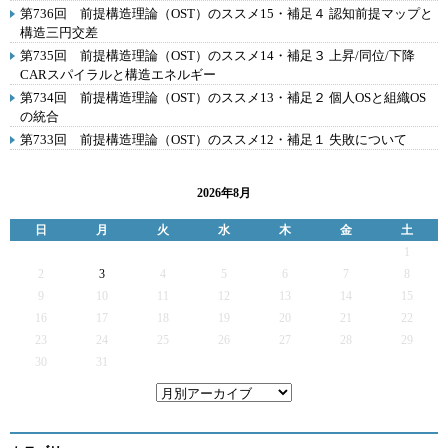
第736回 前提構造理論（OST）のススメ15・補足４ 認知前提マップと
構造三円交差
第735回 前提構造理論（OST）のススメ14・補足３ 上昇/同位/下降
CARスパイラルと構造エネルギー
第734回 前提構造理論（OST）のススメ13・補足２ 個人OSと組織OS
の統合
第733回 前提構造理論（OST）のススメ12・補足１ 失敗について
2026年8月
日
月
火
水
木
金
土
1
2
3
4
5
6
7
8
9
10
11
12
13
14
15
16
17
18
19
20
21
22
23
24
25
26
27
28
29
30
31