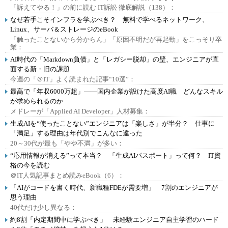
「訴えてやる！」の前に読む IT訴訟 徹底解説（138）：
なぜ若手こそインフラを学ぶべき？ 無料で学べるネットワーク、
Linux、サーバ＆ストレージのeBook
「触ったことないから分からん」「原因不明だが再起動」をこっそり卒
業：
AI時代の「Markdown負債」と「レガシー脱却」の壁、エンジニアが直
面する新・旧の課題
今週の「＠IT」よく読まれた記事“10選”：
最高で「年収6000万超」――国内企業が設けた高度AI職 どんなスキル
が求められるのか
メドレーが「Applied AI Developer」人材募集：
生成AIを“使ったことない”エンジニアは「楽しさ」が半分？ 仕事に
「満足」する理由は年代別でこんなに違った
20～30代が最も「やや不満」が多い：
“応用情報が消える”って本当？ 「生成AIパスポート」って何？ IT資
格の今を読む
＠IT人気記事まとめ読みeBook（6）：
「AIがコードを書く時代、新職種FDEが需要増」 7割のエンジニアが
思う理由
40代だけ少し異なる：
約8割「内定期間中に学ぶべき」 未経験エンジニア自主学習のハード