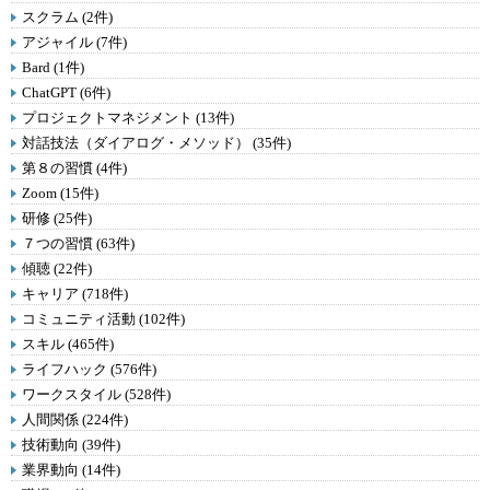
スクラム (2件)
アジャイル (7件)
Bard (1件)
ChatGPT (6件)
プロジェクトマネジメント (13件)
対話技法（ダイアログ・メソッド） (35件)
第８の習慣 (4件)
Zoom (15件)
研修 (25件)
７つの習慣 (63件)
傾聴 (22件)
キャリア (718件)
コミュニティ活動 (102件)
スキル (465件)
ライフハック (576件)
ワークスタイル (528件)
人間関係 (224件)
技術動向 (39件)
業界動向 (14件)