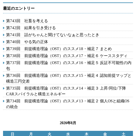
最近のエントリー
第743回 社畜を考える
第742回 結果を引き受ける
第741回 話がちゃんと聞けてないなぁと思ったとき
第740回 やる気の正体
第739回 前提構造理論（OST）のススメ18・補足７ まとめ
第738回 前提構造理論（OST）のススメ17・補足６ ケーススタディ
第737回 前提構造理論（OST）のススメ16・補足５ 反証不可能性の内
包
第736回 前提構造理論（OST）のススメ15・補足４ 認知前提マップと
構造三円交差
第735回 前提構造理論（OST）のススメ14・補足３ 上昇/同位/下降
CARスパイラルと構造エネルギー
第734回 前提構造理論（OST）のススメ13・補足２ 個人OSと組織OS
の統合
2026年8月
日
月
火
水
木
金
土