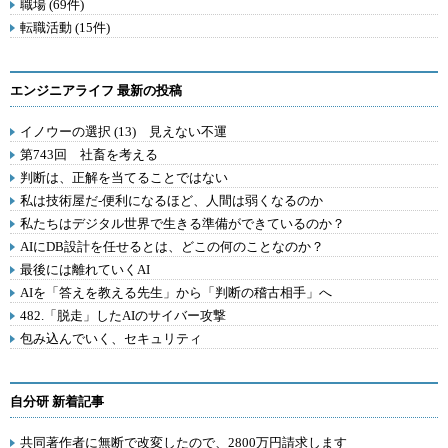
職場 (69件)
転職活動 (15件)
エンジニアライフ 最新の投稿
イノウーの選択 (13) 見えない不運
第743回 社畜を考える
判断は、正解を当てることではない
私は技術屋だ-便利になるほど、人間は弱くなるのか
私たちはデジタル世界で生きる準備ができているのか？
AIにDB設計を任せるとは、どこの何のことなのか？
最後には離れていくAI
AIを「答えを教える先生」から「判断の稽古相手」へ
482.「脱走」したAIのサイバー攻撃
包み込んでいく、セキュリティ
自分研 新着記事
共同著作者に無断で改変したので、2800万円請求します