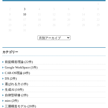
1
2
3
4
5
6
7
8
9
10
11
12
13
14
15
16
17
18
19
20
21
22
23
24
25
26
27
28
29
30
31
カテゴリー
前提構造理論 (22件)
Google WorkSpace (1件)
CAR-OS理論 (4件)
DX (2件)
選ばれる力 (1件)
生成AI (16件)
自律型研修 (2件)
miro (2件)
三層構造モデル (20件)