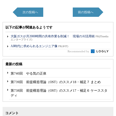
次の投稿へ
前の投稿へ
以下の記事が関連あるようです
大阪ガスが月2000時間の共有作業を削減！ 現場のAI活用術
PR(ITmedia
エンタープライズ)
AI時代に求められるエンジニア像
PR(＠IT)
Recommended by
最新の投稿
第740回 やる気の正体
第739回 前提構造理論（OST）のススメ18・補足７ まとめ
第738回 前提構造理論（OST）のススメ17・補足６ ケーススタ
ディ
コメント