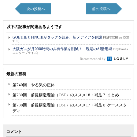
次の投稿へ
前の投稿へ
以下の記事が関連あるようです
GOETHEとFINCHIがタッグを組み、新メディアを創設
PR(FINCHI on GOE
THE)
大阪ガスが月2000時間の共有作業を削減！ 現場のAI活用術
PR(ITmedia
エンタープライズ)
Recommended by
最新の投稿
第740回 やる気の正体
第739回 前提構造理論（OST）のススメ18・補足７ まとめ
第738回 前提構造理論（OST）のススメ17・補足６ ケーススタ
ディ
コメント