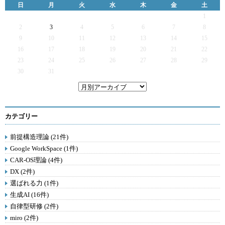
日
月
火
水
木
金
土
1
2
3
4
5
6
7
8
9
10
11
12
13
14
15
16
17
18
19
20
21
22
23
24
25
26
27
28
29
30
31
カテゴリー
前提構造理論 (21件)
Google WorkSpace (1件)
CAR-OS理論 (4件)
DX (2件)
選ばれる力 (1件)
生成AI (16件)
自律型研修 (2件)
miro (2件)