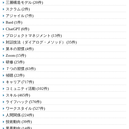
三層構造モデル (20件)
スクラム (2件)
アジャイル (7件)
Bard (1件)
ChatGPT (6件)
プロジェクトマネジメント (13件)
対話技法（ダイアログ・メソッド） (35件)
第８の習慣 (4件)
Zoom (15件)
研修 (25件)
７つの習慣 (63件)
傾聴 (22件)
キャリア (717件)
コミュニティ活動 (102件)
スキル (465件)
ライフハック (576件)
ワークスタイル (527件)
人間関係 (224件)
技術動向 (39件)
業界動向 (14件)