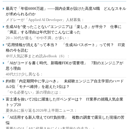
最高で「年収6000万超」――国内企業が設けた高度AI職 どんなスキル
が求められるのか
メドレーが「Applied AI Developer」人材募集：
生成AIを“使ったことない”エンジニアは「楽しさ」が半分？ 仕事に
「満足」する理由は年代別でこんなに違った
20～30代が最も「やや不満」が多い：
“応用情報が消える”って本当？ 「生成AIパスポート」って何？ IT資
格の今を読む
＠IT人気記事まとめ読みeBook（6）：
「AIがコードを書く時代、新職種FDEが需要増」 7割のエンジニアが
思う理由
40代だけ少し異なる：
約8割「内定期間中に学ぶべき」 未経験エンジニア自主学習のハード
ル2位「モチベ維持」を超えた1位は？
「やる必要ない」派の理由とは：
富士通を抜いて2位に躍進したITベンダーは？ IT業界の就職人気企業
トップ20
夏休みに振り返る2026年上半期ニュース：
「AI活用する新人増えてOJT負担増」 複数の調査で露呈した現場の苦
悩
重要なのは「AIに代替されにくい本質的な自走力」：