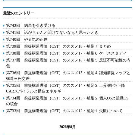
最近のエントリー
第742回 結果を引き受ける
第741回 話がちゃんと聞けてないなぁと思ったとき
第740回 やる気の正体
第739回 前提構造理論（OST）のススメ18・補足７ まとめ
第738回 前提構造理論（OST）のススメ17・補足６ ケーススタディ
第737回 前提構造理論（OST）のススメ16・補足５ 反証不可能性の内
包
第736回 前提構造理論（OST）のススメ15・補足４ 認知前提マップと
構造三円交差
第735回 前提構造理論（OST）のススメ14・補足３ 上昇/同位/下降
CARスパイラルと構造エネルギー
第734回 前提構造理論（OST）のススメ13・補足２ 個人OSと組織OS
の統合
第733回 前提構造理論（OST）のススメ12・補足１ 失敗について
2026年8月