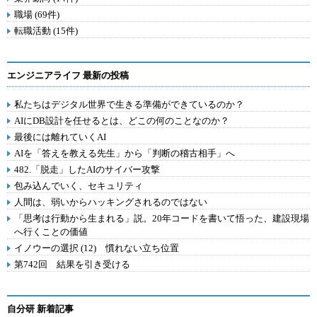
職場 (69件)
転職活動 (15件)
エンジニアライフ 最新の投稿
私たちはデジタル世界で生きる準備ができているのか？
AIにDB設計を任せるとは、どこの何のことなのか？
最後には離れていくAI
AIを「答えを教える先生」から「判断の稽古相手」へ
482.「脱走」したAIのサイバー攻撃
包み込んでいく、セキュリティ
人間は、弱いからハッキングされるのではない
「思考は行動から生まれる」説。20年コードを書いて悟った、建設現場
へ行くことの価値
イノウーの選択 (12) 慣れない立ち位置
第742回 結果を引き受ける
自分研 新着記事