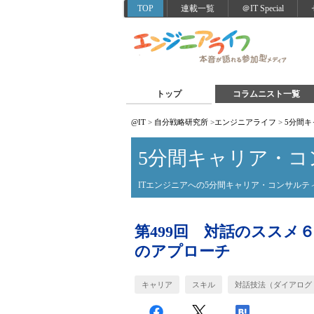
TOP
連載一覧
＠IT Special
トップ
コラムニスト一覧
@IT
>
自分戦略研究所
>
エンジニアライフ
>
5分間
5分間キャリア・コ
ITエンジニアへの5分間キャリア・コンサルテ
第499回 対話のススメ
のアプローチ
キャリア
スキル
対話技法（ダイアログ