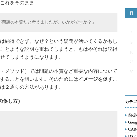
これをそのまま
日
が問題の本質だと考えましたが、いかがですか？」
2
は納得できず、なぜ？という疑問が湧いてくるかもし
9
ことような説明を重ねてしまうと、もはやそれは説得
16
せてしまうようになります。
23
・メソッド）では問題の本質など重要な内容について
30
することを狙います。そのためには
イメージを促す
こ
は２通りの方法があります。
の促し方）
カテゴ
前提構
Goog
CAR
DX (