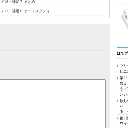
メ18・補足７ まとめ
スメ17・補足６ ケーススタディ
はてブ
フリ
IT
第2
買え
う：
ンジ
欲し
ハー
る、
第3
ワイ