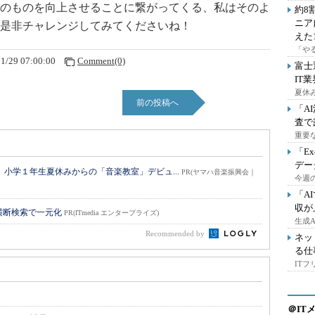
のものを向上させることに繋がってくる、私はそのよ
約8
ニア
是非チャレンジしてみてくださいね！
えた
「や
1/29 07:00:00
Comment(0)
富士
IT
夏休
前の投稿へ
「A
査で
重要
「E
デー
小学１年生夏休みからの「音楽教室」デビュ...
PR(ヤマハ音楽振興会｜
今週の
「A
収が
横断検索で一元化
PR(ITmedia エンタープライズ)
生成
Recommended by
ネッ
る仕
IT
＠IT