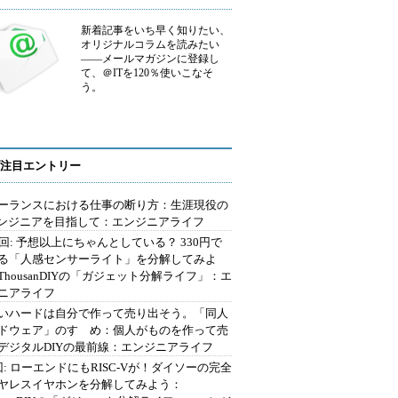
新着記事をいち早く知りたい、
オリジナルコラムを読みたい
――メールマガジンに登録し
て、＠ITを120％使いこなそ
う。
注目エントリー
ーランスにおける仕事の断り方：生涯現役の
エンジニアを目指して：エンジニアライフ
2回: 予想以上にちゃんとしている？ 330円で
る「人感センサーライト」を分解してみよ
ThousanDIYの「ガジェット分解ライフ」：エ
ニアライフ
いハードは自分で作って売り出そう。「同人
ドウェア」のすゝめ：個人がものを作って売
デジタルDIYの最前線：エンジニアライフ
回: ローエンドにもRISC-Vが！ダイソーの完全
ヤレスイヤホンを分解してみよう：