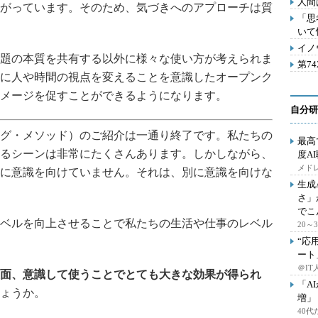
人間
がっています。そのため、気づきへのアプローチは質
「思
いて
イノ
題の本質を共有する以外に様々な使い方が考えられま
第7
に人や時間の視点を変えることを意識したオープンク
メージを促すことができるようになります。
自分研
グ・メソッド）のご紹介は一通り終了です。私たちの
最高
るシーンは非常にたくさんあります。しかしながら、
度A
メドレ
に意識を向けていません。それは、別に意識を向けな
生成
さ」
でこ
ベルを向上させることで私たちの生活や仕事のレベル
20
“応
ート
＠IT
面、意識して使うことでとても大きな効果が得られ
「A
ょうか。
増」
40