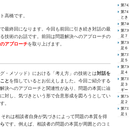
第7
第7
ト高橋です。
とき
第7
で最終回になります。今回も前回に引き続き対話の最
第7
足７
る技術のお話です。前回は問題解決へのアプローチの
第7
のアプローチ
を取り上げます。
足６
第7
足５
第7
足４
グ・メソッド）における「考え方」の技術とは
対話を
第7
こと
を指しているとお伝えしました。今回ご紹介する
足３
解決へのアプローチと関連性があり、問題の本質に辿
ギー
に対し、気づきという形で合意形成を図ろうとしてい
第7
足２
す。
第7
足１
 それは相談者自身が気づきによって問題の本質を得
ら
です。例えば、相談者の問題の本質が周囲とのコミ