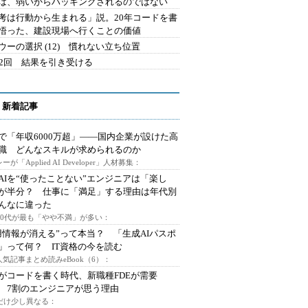
は、弱いからハッキングされるのではない
考は行動から生まれる」説。20年コードを書
悟った、建設現場へ行くことの価値
ウーの選択 (12) 慣れない立ち位置
42回 結果を引き受ける
 新着記事
で「年収6000万超」――国内企業が設けた高
I職 どんなスキルが求められるのか
ーが「Applied AI Developer」人材募集：
AIを“使ったことない”エンジニアは「楽し
が半分？ 仕事に「満足」する理由は年代別
んなに違った
～30代が最も「やや不満」が多い：
用情報が消える”って本当？ 「生成AIパスポ
」って何？ IT資格の今を読む
人気記事まとめ読みeBook（6）：
Iがコードを書く時代、新職種FDEが需要
 7割のエンジニアが思う理由
代だけ少し異なる：