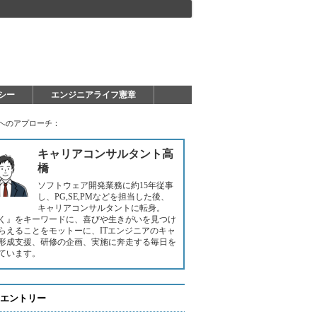
シー
エンジニアライフ憲章
きへのアプローチ：
キャリアコンサルタント高
橋
ソフトウェア開発業務に約15年従事
し、PG,SE,PMなどを担当した後、
キャリアコンサルタントに転身。
く』をキーワードに、喜びや生きがいを見つけ
らえることをモットーに、ITエンジニアのキャ
形成支援、研修の企画、実施に奔走する毎日を
ています。
エントリー