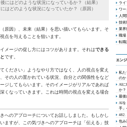
月後にはどのような状況になっているか？（結果）
ライフ
前にはどのような状況になっていたか？（原因）
ワー
人間関
技術動
（原因）、未来（結果）を思い描いてもらいます。そ
業界動
職場 
視点を与えることを狙います。
転職活
イメージの促し方にはコツがあります。それは
できる
と
です。
エンジ
てください」ようなやり方ではなく、人の視点を変え
私た
、その人の置かれている状況、自分との関係性をなど
のか
ージしてもらいます。そのイメージがリアルであれば
AI
か？
深くなっていきます。これは時間の視点を変える場合
最後
AI
手」
48
きへのアプローチについてお話ししました。もしかし
包み
いますが、この気づきへのアプローチは「伝える」技