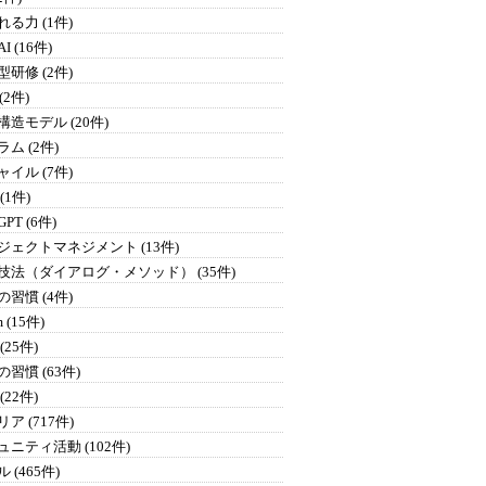
る力 (1件)
I (16件)
研修 (2件)
 (2件)
構造モデル (20件)
ム (2件)
イル (7件)
 (1件)
GPT (6件)
ジェクトマネジメント (13件)
技法（ダイアログ・メソッド） (35件)
習慣 (4件)
 (15件)
(25件)
習慣 (63件)
(22件)
ア (717件)
ュニティ活動 (102件)
 (465件)