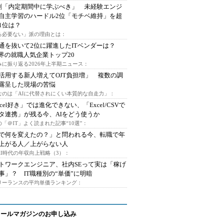
割「内定期間中に学ぶべき」 未経験エンジ
自主学習のハードル2位「モチベ維持」を超
1位は？
る必要ない」派の理由とは：
通を抜いて2位に躍進したITベンダーは？
業界の就職人気企業トップ20
みに振り返る2026年上半期ニュース：
I活用する新人増えてOJT負担増」 複数の調
露呈した現場の苦悩
なのは「AIに代替されにくい本質的な自走力」：
xcel好き」では進化できない、「Excel/CSVで
タ連携」が残る今、AIをどう使うか
「＠IT」よく読まれた記事“10選”：
Iで何を変えたの？」と問われる今、転職で年
上がる人／上がらない人
AI時代の年収向上戦略（3）：
トワークエンジニア、社内SEって実は「稼げ
事」？ IT職種別の“単価”に明暗
フリーランスの平均単価ランキング：
メールマガジンのお申し込み