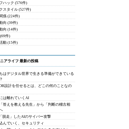
ハック (576件)
クスタイル (527件)
係 (224件)
向 (39件)
向 (14件)
(69件)
動 (15件)
ニアライフ 最新の投稿
ちはデジタル世界で生きる準備ができている
？
にDB設計を任せるとは、どこの何のことなの
には離れていくAI
を「答えを教える先生」から「判断の稽古相
へ
2.「脱走」したAIのサイバー攻撃
込んでいく、セキュリティ