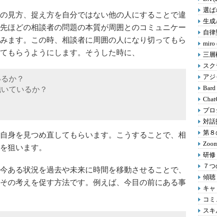
選ばれ
の見方、捉え方を自分ではない他の人にすることで違
生成A
先ほどの相談者の問題の本質が周囲とのコミュニケー
自律型
みます。この時、相談者に周囲の人になり切ってもら
miro
てもらうようにします。そうした時に、
三層
スクラ
アジャ
いるか？
Bard
抱いているか？
Chat
プロ
対話
第８の
自身を見つめ直してもらいます。こうすることで、相
Zoom
を狙います。
研修 
７つの
今ある状況を過去や未来に時間を移動させることで、
傾聴 
その考えを促す方法です。例えば、今目の前にある事
キャリ
コミ
スキル