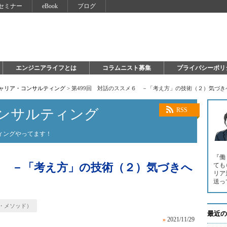
セミナー
eBook
ブログ
エンジニアライフとは
コラムニスト募集
プライバシーポリ
キャリア・コンサルティング
>
第499回 対話のススメ６ －「考え方」の技術（２）気づ
ンサルティング
RSS
ィングやってます！
『働
６ －「考え方」の技術（２）気づきへ
ても
リア
送っ
・メソッド）
最近の
»
2021/11/29