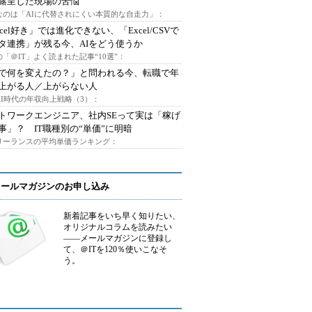
露呈した現場の苦悩
なのは「AIに代替されにくい本質的な自走力」：
xcel好き」では進化できない、「Excel/CSVで
タ連携」が残る今、AIをどう使うか
「＠IT」よく読まれた記事“10選”：
Iで何を変えたの？」と問われる今、転職で年
上がる人／上がらない人
AI時代の年収向上戦略（3）：
トワークエンジニア、社内SEって実は「稼げ
事」？ IT職種別の“単価”に明暗
フリーランスの平均単価ランキング：
メールマガジンのお申し込み
新着記事をいち早く知りたい、
オリジナルコラムを読みたい
――メールマガジンに登録し
て、＠ITを120％使いこなそ
う。