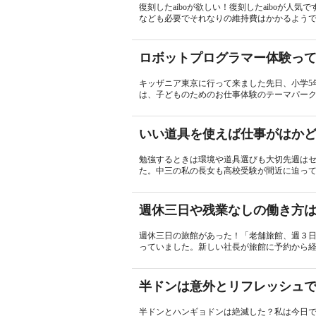
復刻したaiboが欲しい！復刻したaiboが人
なども必要でそれなりの維持費はかかるようです
ロボットプログラマー体験っ
キッザニア東京に行って来ました先日、小学5
は、子どものためのお仕事体験のテーマパークで
いい道具を使えば仕事がはか
勉強するときは環境や道具選びも大切先週は
た。中三の私の長女も高校受験が間近に迫って
週休三日や残業なしの働き方
週休三日の旅館があった！「老舗旅館、週３日
っていました。新しい社長が旅館に予約から経理
半ドンは意外とリフレッシュで
半ドンとハンギョドンは絶滅した？私は今日