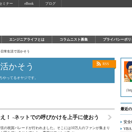
セミナー
eBook
ブログ
エンジニアライフとは
コラムニスト募集
プライバシーポリ
を日常生活で活かそう
で活かそう
RSS
いろやってるオヤジです。
（htt
最近の
え！ -ネットでの呼びかけを上手に使おう
安全
弦の祝賀パレードが行われました。そこには10万人のファンが集まり
VB