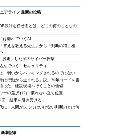
ニアライフ 最新の投稿
にDB設計を任せるとは、どこの何のことなの
には離れていくAI
を「答えを教える先生」から「判断の稽古相
へ
2.「脱走」したAIのサイバー攻撃
込んでいく、セキュリティ
は、弱いからハッキングされるのではない
考は行動から生まれる」説。20年コードを書
悟った、建設現場へ行くことの価値
ウーの選択 (12) 慣れない立ち位置
42回 結果を引き受ける
時代に、人間が失ってはいけない判断力とは何
 新着記事