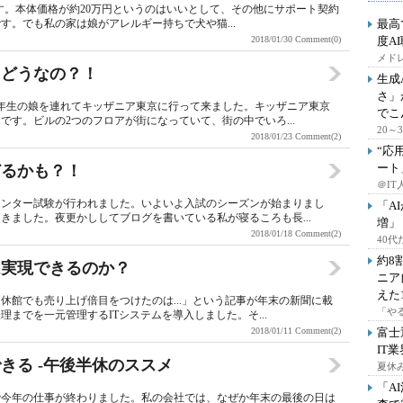
気です。本体価格が約20万円というのはいいとして、その他にサポート契約
。でも私の家は娘がアレルギー持ちで犬や猫...
最高
2018/01/30
Comment(0)
度A
メドレ
てどうなの？！
生成
さ」
年生の娘を連れてキッザニア東京に行って来ました。キッザニア東京
でこ
す。ビルの2つのフロアが街になっていて、街の中でいろ...
20
2018/01/23
Comment(2)
“応
ート
どるかも？！
＠IT
センター試験が行われました。いよいよ入試のシーズンが始まりまし
「A
きました。夜更かししてブログを書いている私が寝るころも長...
増」
2018/01/18
Comment(2)
40
約8
は実現できるのか？
ニア
えた
休館でも売り上げ倍目をつけたのは...」という記事が年末の新聞に載
「や
までを一元管理するITシステムを導入しました。そ...
2018/01/11
Comment(2)
富士
IT
きる -午後半休のススメ
夏休
「A
で今年の仕事が終わりました。私の会社では、なぜか年末の最後の日は