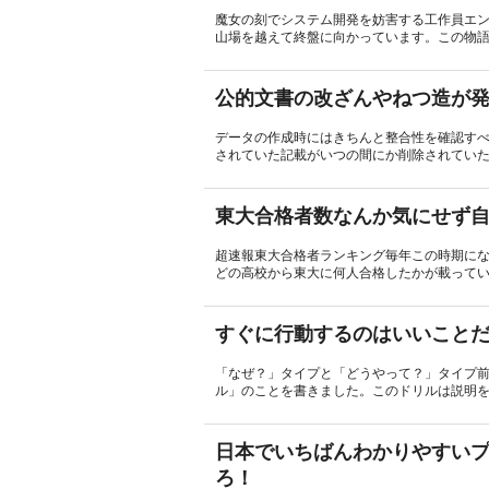
魔女の刻でシステム開発を妨害する工作員エン
山場を越えて終盤に向かっています。この物語
公的文書の改ざんやねつ造が発
データの作成時にはきちんと整合性を確認す
されていた記載がいつの間にか削除されていた
東大合格者数なんか気にせず
超速報東大合格者ランキング毎年この時期に
どの高校から東大に何人合格したかが載ってい
すぐに行動するのはいいことだ
「なぜ？」タイプと「どうやって？」タイプ
ル」のことを書きました。このドリルは説明を
日本でいちばんわかりやすいプ
ろ！