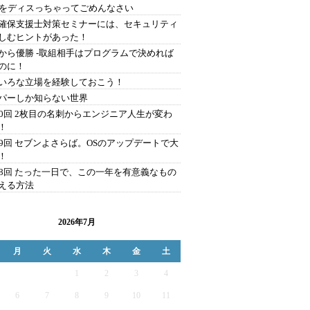
Aをディスっちゃってごめんなさい
確保支援士対策セミナーには、セキュリティ
しむヒントがあった！
から優勝 -取組相手はプログラムで決めれば
のに！
いろな立場を経験しておこう！
パーしか知らない世界
00回 2枚目の名刺からエンジニア人生が変わ
！
99回 セブンよさらば。OSのアップデートで大
！
98回 たった一日で、この一年を有意義なもの
える方法
2026年7月
月
火
水
木
金
土
1
2
3
4
6
7
8
9
10
11