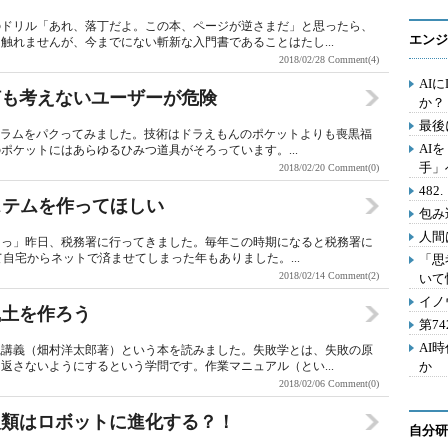
のドリル「あれ、落丁だよ。この本、ページが逆さまだ」と思ったら、
エンジ
触れませんが、今までにない斬新な入門書であることはたし...
2018/02/28
Comment(4)
AI
何も考えないユーザーが危険
か？
最後
のコラムをパクってみました。技術はドラえもんのポケットよりも喪黒福
AI
ポケットにはあらゆるひみつ道具がそろっています。...
手」
2018/02/20
Comment(0)
48
ステムを作ってほしい
包み
人間
ーっ」昨日、税務署に行ってきました。毎年この時期になると税務署に
て自宅からネットで済ませてしまった年もありました。...
「思
2018/02/14
Comment(2)
いて
イノ
風土を作ろう
第7
AI
践講義（畑村洋太郎著）という本を読みました。失敗学とは、失敗の原
返さないようにするという学問です。作業マニュアル（とい...
か
2018/02/06
Comment(0)
人類はロボットに進化する？！
自分研