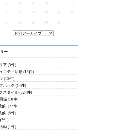
13
14
15
16
17
18
20
21
22
23
24
25
27
28
29
30
31
リー
ア (3件)
ュニティ活動 (13件)
 (15件)
ハック (14件)
クスタイル (324件)
係 (10件)
向 (27件)
向 (5件)
(7件)
動 (1件)