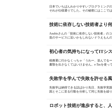
日本でいちばんわかりやすいプログラミング
それが仕様通りでした。その秘密にはここでは
技術に依存しない技術者より
Anubisさんの「技術に依存しない技術者」
造のサービスに近いかもしれないドラえもんの
初心者の気持ちになってITシ
税務署に行かなくっちゃ「うわー、並んでる
書類を出さなくてはいけません。e-Taxを使っ
失敗学を学んで失敗を許せる
失敗学は納得できる話ばかり先日、失敗学実
因とそこに至る行動を分析して同じ失敗を繰り
ロボット技術が進歩すると、