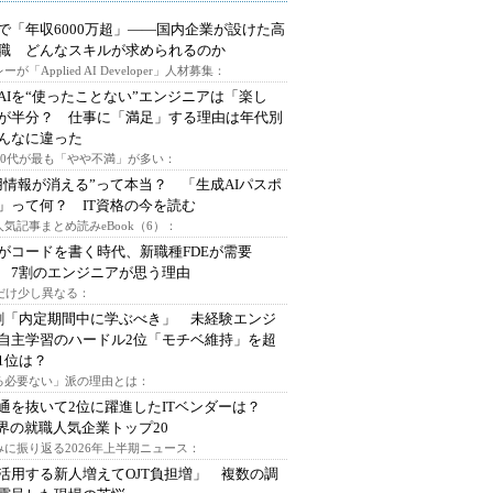
で「年収6000万超」――国内企業が設けた高
I職 どんなスキルが求められるのか
ーが「Applied AI Developer」人材募集：
AIを“使ったことない”エンジニアは「楽し
が半分？ 仕事に「満足」する理由は年代別
んなに違った
～30代が最も「やや不満」が多い：
用情報が消える”って本当？ 「生成AIパスポ
」って何？ IT資格の今を読む
人気記事まとめ読みeBook（6）：
Iがコードを書く時代、新職種FDEが需要
 7割のエンジニアが思う理由
代だけ少し異なる：
割「内定期間中に学ぶべき」 未経験エンジ
自主学習のハードル2位「モチベ維持」を超
1位は？
る必要ない」派の理由とは：
通を抜いて2位に躍進したITベンダーは？
業界の就職人気企業トップ20
みに振り返る2026年上半期ニュース：
I活用する新人増えてOJT負担増」 複数の調