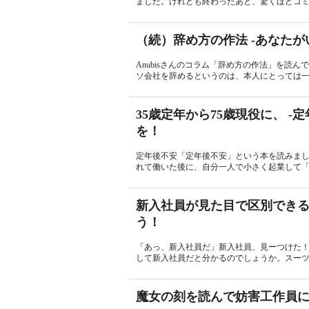
ました。けれども終わったあと、驚くほどゴミが落ち
（続）辞め方の作法 -あなた
Anubisさんのコラム「辞め方の作法」を読
ソ会社を辞めるというのは、本人にとっては一
35歳定年から75歳現役に、 
を！
定年後不安「定年後不安」という本を読みま
れて働いた後に、自分一人で小さく起業して「
新入社員が見た目で区別できる
う！
「あっ、新入社員だ」新入社員、見ーつけた
して新入社員だと分かるのでしょうか。スーツ
魔女の刻を読んで妨害工作員