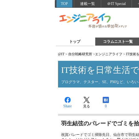
TOP
連載一覧
＠IT Special
トップ
コラムニスト一覧
@IT
>
自分戦略研究所
>
エンジニアライフ
>
IT技術
IT技術を日常生活
プログラマ、テスター、SE、PMなど、いろ
Share
0
見る
羽生結弦のパレードでゴミを拾
祝賀パレードでゴミ掃除先日、仙台市で羽生結