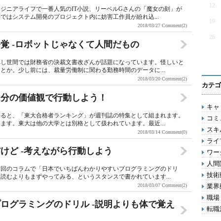
12
ジニアライフで一番人気のIT小説、リーベルGさんの「魔女の刻」が
ではシステム開発のプロジェクト内に妨害工作員が紛れ込...
19
2018/03/27
Comment(2)
26
覚 -ロボットじゃなくて人間だもの
べし世間では財務省の決裁文書改ざんが話題になっています。怪しいと
とか。少し前には、裁量労働制に関わる勤務時間のデータに...
2018/03/20
Comment(2)
カテゴ
自分の価値観で行動しよう！
キャリ
なると、「東大合格者ランキング」が週刊誌の特集として組まれます。
コミ
ます。東大は他の大学とは別格として扱われています。最近...
スキル
2018/03/14
Comment(0)
ライフ
けど -考えながら行動しよう
ワー
人間関
前回のコラムで「日本でいちばんわかりやすいプログラミングのドリ
技術動
読むよりもまずやってみる、というスタンスで書かれています...
2018/03/07
Comment(2)
業界動
職場 
ログラミングのドリル -説明よりも体で覚え
転職活