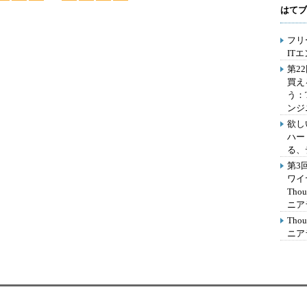
はてブ
フリ
IT
第2
買え
う：
ンジ
欲し
ハー
る、
第3
ワイ
Th
ニア
Th
ニア