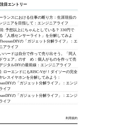
注目エントリー
ーランスにおける仕事の断り方：生涯現役の
エンジニアを目指して：エンジニアライフ
2回: 予想以上にちゃんとしている？ 330円で
る「人感センサーライト」を分解してみよ
ThousanDIYの「ガジェット分解ライフ」：エ
ニアライフ
いハードは自分で作って売り出そう。「同人
ドウェア」のすゝめ：個人がものを作って売
デジタルDIYの最前線：エンジニアライフ
回: ローエンドにもRISC-Vが！ダイソーの完全
ヤレスイヤホンを分解してみよう：
ousanDIYの「ガジェット分解ライフ」：エンジ
ライフ
ousanDIYの「ガジェット分解ライフ」：エンジ
ライフ
利用規約