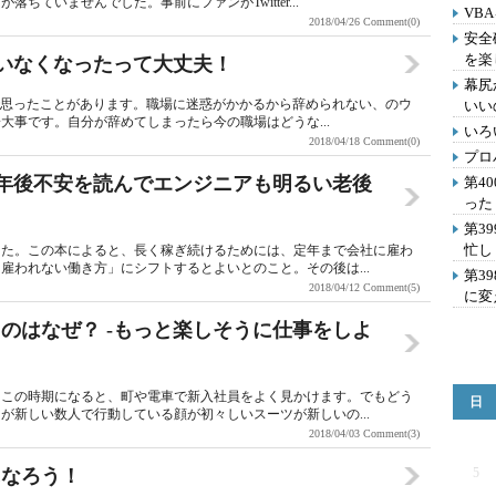
ていませんでした。事前にファンがTwitter...
VB
2018/04/26
Comment(0)
安全
を楽
がいなくなったって大丈夫！
幕尻
んで思ったことがあります。職場に迷惑がかかるから辞められない、のウ
いい
大事です。自分が辞めてしまったら今の職場はどうな...
いろ
2018/04/18
Comment(0)
プロ
-定年後不安を読んでエンジニアも明るい老後
第4
った
第3
忙し
した。この本によると、長く稼ぎ続けるためには、定年まで会社に雇わ
雇われない働き方」にシフトするとよいとのこと。その後は...
第3
2018/04/12
Comment(5)
に変
のはなぜ？ -もっと楽しそうに仕事をしよ
！この時期になると、町や電車で新入社員をよく見かけます。でもどう
日
が新しい数人で行動している顔が初々しいスーツが新しいの...
2018/04/03
Comment(3)
になろう！
5