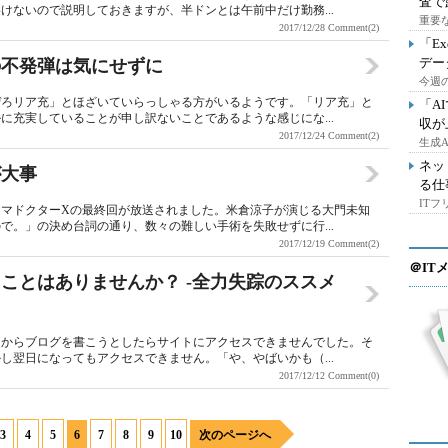
査で
けないので説明しておきますが、半ドンとは午前中だけ勤務...
重要
2017/12/28
Comment(2)
「E
デー
の不発弾は気にせずに
今週の
ぜろリア充」とほざいていらっしゃる方がいるようです。「リア充」と
「A
に充実していることが申し訳ないことであるような感じにな...
収が
2017/12/24
Comment(2)
生成
ネッ
が大事
る仕
IT
マドクターXの最終回が放送されました。米倉涼子が演じる大門未知
で。」の決め台詞の通り、数々の難しい手術を失敗せずに行...
2017/12/19
Comment(2)
＠IT
ことはありませんか？ -全力失踪のススメ
てからブログを書こうとしたらサイトにアクセスできませんでした。そ
し翌日になってもアクセスできません。「や、やばいかも（...
2017/12/12
Comment(0)
3
4
5
6
7
8
9
10
次のページへ