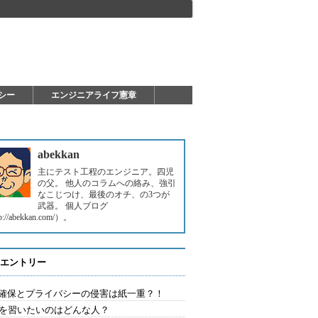
シー
エンジニアライフ憲章
abekkan
主にテスト工程のエンジニア。四児
の父。 他人のコラムへの絡み、強引
なこじつけ、最後のオチ、の3つが
武器。 個人ブログ
p://abekkan.com/）。
エントリー
確保とプライバシーの侵害は紙一重？！
Aを習いたいのはどんな人？