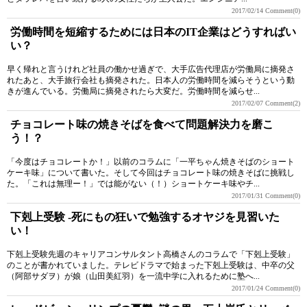
2017/02/14
Comment(0)
労働時間を短縮するためには日本のIT企業はどうすればい
い？
早く帰れと言うけれど社員の働かせ過ぎで、大手広告代理店が労働局に摘発さ
れたあと、大手旅行会社も摘発された。日本人の労働時間を減らそうという動
きが進んでいる。労働局に摘発されたら大変だ。労働時間を減らせ...
2017/02/07
Comment(2)
チョコレート味の焼きそばを食べて問題解決力を磨こ
う！？
「今度はチョコレートか！」以前のコラムに「一平ちゃん焼きそばのショート
ケーキ味」について書いた。そして今回はチョコレート味の焼きそばに挑戦し
た。「これは無理ー！」では能がない（！）ショートケーキ味やチ...
2017/01/31
Comment(0)
下剋上受験 -死にもの狂いで勉強するオヤジを見習いた
い！
下剋上受験先週のキャリアコンサルタント高橋さんのコラムで「下剋上受験」
のことが書かれていました。テレビドラマで始まった下剋上受験は、中卒の父
（阿部サダヲ）が娘（山田美紅羽）を一流中学に入れるために塾へ...
2017/01/24
Comment(0)