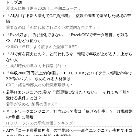
トップ20
夏休みに振り返る2026年上半期ニュース：
「AI活用する新人増えてOJT負担増」 複数の調査で露呈した現場の苦
悩
重要なのは「AIに代替されにくい本質的な自走力」：
「Excel好き」では進化できない、「Excel/CSVでデータ連携」が残る
今、AIをどう使うか
今週の「＠IT」よく読まれた記事“10選”：
「AIで何を変えたの？」と問われる今、転職で年収が上がる人／上がら
ない人
生成AI時代の年収向上戦略（3）：
「年収2000万円以上が約6割」 CTO、CIOなどハイクラス転職が5年で
2.2倍のバブル、求められる人材像は
CXO・経営幹部人材の転職市場動向：
若手ITエンジニアの5割が「管理職になりたくない」 それでも「引き
受ける条件」とは？
若手が求める“納得の働き方”：
ネットワークエンジニア、社内SEって実は「稼げる仕事」？ IT職種別
の“単価”に明暗
ITフリーランスの平均単価ランキング：
AIで「コード多重債務者」の世界線へ――新卒エンジニアが実務でボコ