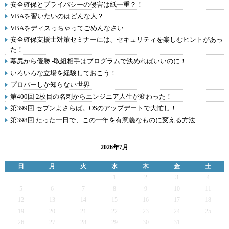
安全確保とプライバシーの侵害は紙一重？！
VBAを習いたいのはどんな人？
VBAをディスっちゃってごめんなさい
安全確保支援士対策セミナーには、セキュリティを楽しむヒントがあっ
た！
幕尻から優勝 -取組相手はプログラムで決めればいいのに！
いろいろな立場を経験しておこう！
プロパーしか知らない世界
第400回 2枚目の名刺からエンジニア人生が変わった！
第399回 セブンよさらば。OSのアップデートで大忙し！
第398回 たった一日で、この一年を有意義なものに変える方法
2026年7月
日
月
火
水
木
金
土
1
2
3
4
5
6
7
8
9
10
11
12
13
14
15
16
17
18
19
20
21
22
23
24
25
26
27
28
29
30
31