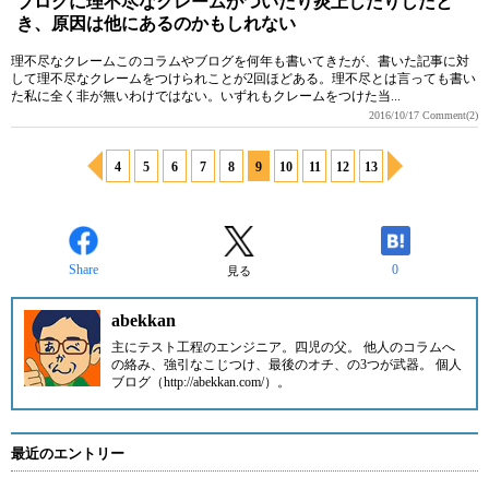
ブログに理不尽なクレームがついたり炎上したりしたと
き、原因は他にあるのかもしれない
理不尽なクレームこのコラムやブログを何年も書いてきたが、書いた記事に対
して理不尽なクレームをつけられことが2回ほどある。理不尽とは言っても書い
た私に全く非が無いわけではない。いずれもクレームをつけた当...
2016/10/17
Comment(2)
4
5
6
7
8
9
10
11
12
13
Share
0
見る
abekkan
主にテスト工程のエンジニア。四児の父。 他人のコラムへ
の絡み、強引なこじつけ、最後のオチ、の3つが武器。 個人
ブログ（http://abekkan.com/）。
最近のエントリー