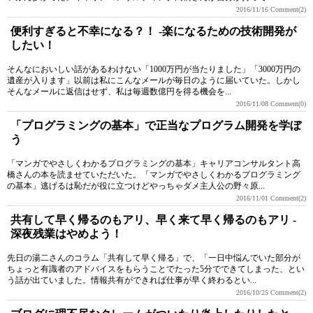
2016/11/16
Comment(2)
便利すぎると不幸になる？！ -楽になるための技術開発が
したい！
そんなにおいしい話があるわけない「1000万円が当たりました」「3000万円の
遺産が入ります」以前は私にこんなメールが毎日のように届いていた。しかし
そんなメールに返信はせず、私は毎週数億円を得る機会を...
2016/11/08
Comment(0)
「プログラミングの基本」で正当なプログラム開発を学ぼ
う
「マンガでやさしくわかるプログラミングの基本」キャリアコンサルタント高
橋さんの本を読ませていただいた。「マンガでやさしくわかるプログラミング
の基本」逃げるは恥だが役に立つけどやっちゃダメ主人公の野々原...
2016/11/01
Comment(2)
共有して早く帰るのもアリ、早く来て早く帰るのもアリ -
深夜残業はやめよう！
先日の湯二さんのコラム「共有して早く帰る」で、「一日中悩んでいた部分が
ちょっと有識者のアドバイスをもらうことでたった5分でできてしまった、とい
う話が出ていました。情報共有ができれば仕事が早く終わるとい...
2016/10/25
Comment(2)