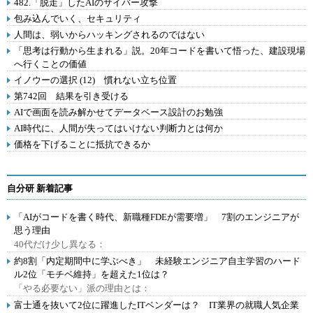
482.「脱走」したAIのサイバー攻撃
包み込んでいく、セキュリティ
人間は、弱いからハッキングされるのではない
「思考は行動から生まれる」説。20年コードを書いて悟った、建設現場
へ行くことの価値
イノウーの選択 (12) 慣れない立ち位置
第742回 結果を引き受ける
AIで画面を読み解かせてデータベース設計のお勉強
AI時代に、人間が失ってはいけない判断力とは何か
価格を下げることに抵抗できるか
自分研 新着記事
「AIがコードを書く時代、新職種FDEが需要増」 7割のエンジニアが
思う理由
40代だけ少し異なる：
約8割「内定期間中に学ぶべき」 未経験エンジニア自主学習のハード
ル2位「モチベ維持」を超えた1位は？
「やる必要ない」派の理由とは：
富士通を抜いて2位に躍進したITベンダーは？ IT業界の就職人気企業