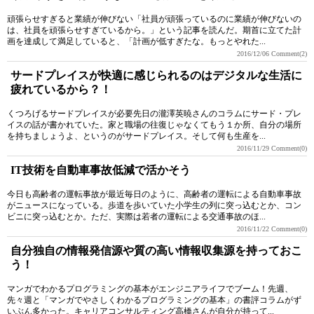
頑張らせすぎると業績が伸びない「社員が頑張っているのに業績が伸びないの
は、社員を頑張らせすぎているから。」という記事を読んだ。期首に立てた計
画を達成して満足していると、「計画が低すぎたな。もっとやれた...
2016/12/06
Comment(2)
サードプレイスが快適に感じられるのはデジタルな生活に
疲れているから？！
くつろげるサードプレイスが必要先日の瀧澤英暁さんのコラムにサード・プレ
イスの話が書かれていた。家と職場の往復じゃなくてもう１か所、自分の場所
を持ちましょうよ、というのがサードプレイス。そして何も生産を...
2016/11/29
Comment(0)
IT技術を自動車事故低減で活かそう
今日も高齢者の運転事故が最近毎日のように、高齢者の運転による自動車事故
がニュースになっている。歩道を歩いていた小学生の列に突っ込むとか、コン
ビニに突っ込むとか。ただ、実際は若者の運転による交通事故のほ...
2016/11/22
Comment(0)
自分独自の情報発信源や質の高い情報収集源を持っておこ
う！
マンガでわかるプログラミングの基本がエンジニアライフでブーム！先週、
先々週と「マンガでやさしくわかるプログラミングの基本」の書評コラムがず
いぶん多かった。キャリアコンサルティング高橋さんが自分が持って...