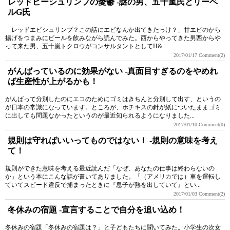
レッドビーシュリンプの憂鬱 -謎の男、五十嵐氏とリーベ
ルG氏
「レッドエビシュリンプ？この話にエビなんか出てきたっけ？」甘エビのから
揚げをつまみにビールを飲みながら読んでみた。西からやってきた男西からや
って来た男、五十嵐トクロウがコンサルタントとしてH&...
2017/01/17
Comment(2)
がんばっているのに効果がない -真面目すぎるのをやめれ
ば生産性が上がるかも！
がんばって分別したのにエコのためにゴミはきちんと分別して出す、というの
が日本の常識になっています。ところが、ホチキスの針が紙についたままゴミ
に出しても問題なかったというのが最近知られるようになりました...
2017/01/10
Comment(0)
規則は守ればいいってものではない！ -規則の意味を考え
て！
規則ができた意味を考える最近読んだ「なぜ、あなたの仕事は終わらないの
か」という本にこんな話が書いてありました。「（アメリカでは）車を運転し
ていてスピード違反で捕まったときに『息子が熱を出していて』とい...
2017/01/03
Comment(2)
冬休みの宿題 -宣言することで自分を追い込め！
冬休みの宿題「冬休みの宿題は？」と子どもたちに聞いてみた。小学生の次女