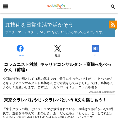
IT技術を日常生活で活かそう
プログラマ、テスター、SE、PMなど、いろいろやってるオヤジです。
Share
0
見る
コラムニスト対談 -キャリアコンサルタント高橋vsあべっ
かん（前編）
今回は特別企画として（私の気まぐれで勝手にやったのですが）、あべっかん
とキャリアコンサルタント高橋さんとで対談をしてみました。では、高橋さん
よろしくお願いします。まずは、「カンパーイ！」。コラムを書き...
2017/02/21
Comment(0)
東京タラレバおやじ -タラレバという if文を楽しもう！
「東京タラレバ娘」というドラマが放送されている。30過ぎて彼氏がいない現
状で、過去を悔やんで「あのとき、あーだったら」「もっと、こーしてれば」
とタラレバを言い続ける3人の女性たちが主人公だ。エンジニア...