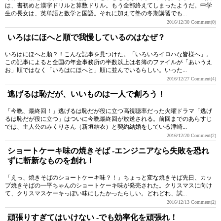
は、書初めと漢字ドリルと算数ドリル。もう全部終えてしまったようだ。中学
生の長女は、英単語と数学と国語。それに加えて塾の冬期講習でも...
2016/12/30
Comment(0)
いろはにほへと順で我慢しているのはなぜ？
いろはにほへと順？！こんな記事を見つけた。「いろいろイロハな皆様へ」。
この記事によると全国の年金事務所の半数以上は名簿のファイルが「あいうえ
お」順ではなく「いろはにほへと」順に並んでいるらしい。いった...
2016/12/27
Comment(4)
逃げるは恥だが、いいものは一人で創ろう！
「今晩、最終回！」逃げるは恥だが役に立つ高視聴率だった火曜ドラマ「逃げ
るは恥だが役に立つ」はついに今晩最終回が放送される。前回までのあらすじ
では、主人公のみくりさん（新垣結衣）と契約結婚をしている津崎...
2016/12/20
Comment(2)
ショートケーキ味の焼きそば -エンジニアなら失敗を恐れ
ずに斬新なものを創れ！
「えっ、焼きそばのショートケーキ味？！」ちょっと変な焼きそば先日、カッ
プ焼きそばの一平ちゃんのショートケーキ味が発売された。クリスマスに向け
て、クリスマスケーキっぽい味にしたかったらしい。どれどれ、試...
2016/12/13
Comment(2)
頑張りすぎてはいけない -でも効率化を頑張れ！