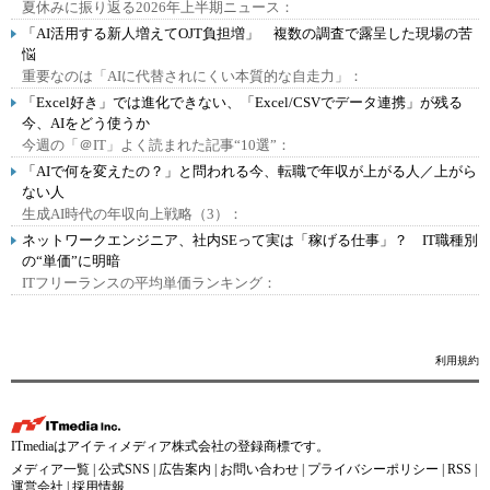
夏休みに振り返る2026年上半期ニュース：
「AI活用する新人増えてOJT負担増」 複数の調査で露呈した現場の苦
悩
重要なのは「AIに代替されにくい本質的な自走力」：
「Excel好き」では進化できない、「Excel/CSVでデータ連携」が残る
今、AIをどう使うか
今週の「＠IT」よく読まれた記事“10選”：
「AIで何を変えたの？」と問われる今、転職で年収が上がる人／上がら
ない人
生成AI時代の年収向上戦略（3）：
ネットワークエンジニア、社内SEって実は「稼げる仕事」？ IT職種別
の“単価”に明暗
ITフリーランスの平均単価ランキング：
利用規約
ITmediaはアイティメディア株式会社の登録商標です。
メディア一覧
|
公式SNS
|
広告案内
|
お問い合わせ
|
プライバシーポリシー
|
RSS
|
運営会社
|
採用情報