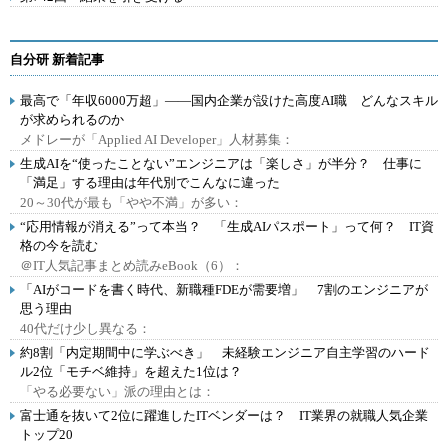
自分研 新着記事
最高で「年収6000万超」――国内企業が設けた高度AI職 どんなスキル
が求められるのか
メドレーが「Applied AI Developer」人材募集：
生成AIを“使ったことない”エンジニアは「楽しさ」が半分？ 仕事に
「満足」する理由は年代別でこんなに違った
20～30代が最も「やや不満」が多い：
“応用情報が消える”って本当？ 「生成AIパスポート」って何？ IT資
格の今を読む
＠IT人気記事まとめ読みeBook（6）：
「AIがコードを書く時代、新職種FDEが需要増」 7割のエンジニアが
思う理由
40代だけ少し異なる：
約8割「内定期間中に学ぶべき」 未経験エンジニア自主学習のハード
ル2位「モチベ維持」を超えた1位は？
「やる必要ない」派の理由とは：
富士通を抜いて2位に躍進したITベンダーは？ IT業界の就職人気企業
トップ20