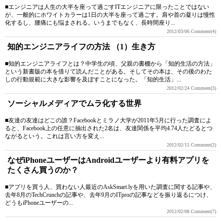
■エンジニアは人生の大半を座って過ごすITエンジニアに限ったことではない
が、一般的にホワイトカラーは1日の大半を座って過ごす。肩や首の凝りは慢性
化するし、腰痛にも悩まされる。いうまでもなく、長時間座り...
2012/03/06
Comment(4)
知的エンジニアライフの方法 （1）生き方
■知的エンジニアライフとは？中学生の頃、父親の書棚から「知的生活の方法」
という新書版の本を借りて読んだことがある。そしてその本は、その後のわた
しの行動規範に大きな影響を及ぼすことになった。「知的生活」...
2012/02/24
Comment(3)
ソーシャルメディアでムラ化する世界
■友達の友達はどこの誰？Facebookとミラノ大学が2011年5月に行った調査によ
ると、Facebook上の任意に抽出された2名は、友達関係を平均4.74人たどるとつ
ながるという。これは言い方を変え...
2012/02/15
Comment(2)
なぜiPhoneユーザーはAndroidユーザーより有料アプリを
たくさん買うのか？
■アプリを買う人、買わない人最近のAskSmart.lyを用いた調査に関する記事や、
去年8月のTechCrunchの記事や、去年9月のITproの記事などを振り返るにつけ、
どうもiPhoneユーザーの...
2012/02/08
Comment(7)