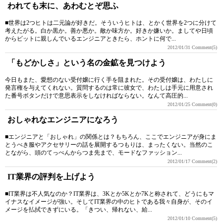
われても末に、あわむとぞ思ふ
■世界は2つヒトは二元論が好きだ。そういうヒトは、とかく世界を2つに分けて
考えたがる。白か黒か。善か悪か。敵か味方か。好きか嫌いか。ましてや日頃
からビットに親しんでいるエンジニアときたら、ホントに何で...
2012/01/31
Comment(5)
「もどかしさ」という名の金鉱を見つけよう
今日もまた、愛想のない受付嬢に行く手を阻まれた。その受付嬢は、わたしに
発言権を与えてくれない。質問するのは常に彼女で、わたしは手元に用意され
た番号ボタンだけで意思表示をしなければならない。なんて高圧的...
2012/01/25
Comment(0)
おしゃれなエンジニアになろう
■エンジニアと「おしゃれ」の関係とは？もちろん、ここでエンジニアが身にま
とうべき服やアクセサリーの話を展開するつもりは、まったくない。当然のこ
とながら、頭のてっぺんからつま先まで、モードなファッション...
2012/01/17
Comment(2)
IT業界の評判を上げよう
■IT業界は不人気なのか？IT業界は、3Kとか5Kとか7Kと称されて、どうにもマ
イナスなイメージが強い。そしてIT業界の中のヒトである我々自身が、そのイ
メージを払拭できずにいる。「きつい、帰れない、給...
2012/01/10
Comment(5)