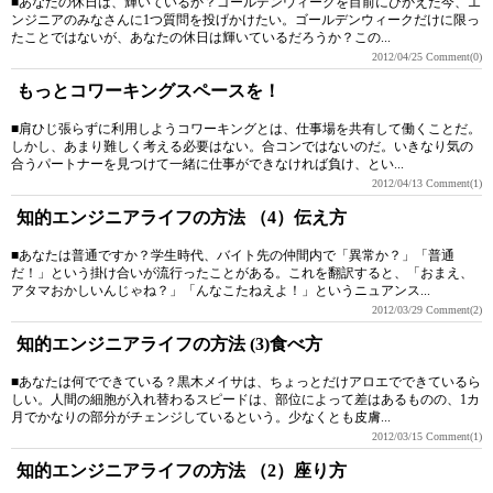
■あなたの休日は、輝いているか？ゴールデンウィークを目前にひかえた今、エ
ンジニアのみなさんに1つ質問を投げかけたい。ゴールデンウィークだけに限っ
たことではないが、あなたの休日は輝いているだろうか？この...
2012/04/25
Comment(0)
もっとコワーキングスペースを！
■肩ひじ張らずに利用しようコワーキングとは、仕事場を共有して働くことだ。
しかし、あまり難しく考える必要はない。合コンではないのだ。いきなり気の
合うパートナーを見つけて一緒に仕事ができなければ負け、とい...
2012/04/13
Comment(1)
知的エンジニアライフの方法 （4）伝え方
■あなたは普通ですか？学生時代、バイト先の仲間内で「異常か？」「普通
だ！」という掛け合いが流行ったことがある。これを翻訳すると、「おまえ、
アタマおかしいんじゃね？」「んなこたねえよ！」というニュアンス...
2012/03/29
Comment(2)
知的エンジニアライフの方法 (3)食べ方
■あなたは何でできている？黒木メイサは、ちょっとだけアロエでできているら
しい。人間の細胞が入れ替わるスピードは、部位によって差はあるものの、1カ
月でかなりの部分がチェンジしているという。少なくとも皮膚...
2012/03/15
Comment(1)
知的エンジニアライフの方法 （2）座り方