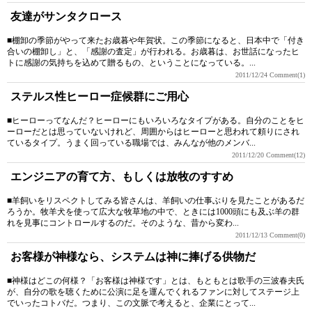
友達がサンタクロース
■棚卸の季節がやって来たお歳暮や年賀状。この季節になると、日本中で「付き
合いの棚卸し」と、「感謝の査定」が行われる。お歳暮は、お世話になったヒ
トに感謝の気持ちを込めて贈るもの、ということになっている。...
2011/12/24
Comment(1)
ステルス性ヒーロー症候群にご用心
■ヒーローってなんだ？ヒーローにもいろいろなタイプがある。自分のことをヒ
ーローだとは思っていないけれど、周囲からはヒーローと思われて頼りにされ
ているタイプ。うまく回っている職場では、みんなが他のメンバ...
2011/12/20
Comment(12)
エンジニアの育て方、もしくは放牧のすすめ
■羊飼いをリスペクトしてみる皆さんは、羊飼いの仕事ぶりを見たことがあるだ
ろうか。牧羊犬を使って広大な牧草地の中で、ときには1000頭にも及ぶ羊の群
れを見事にコントロールするのだ。そのような、昔から変わ...
2011/12/13
Comment(0)
お客様が神様なら、システムは神に捧げる供物だ
■神様はどこの何様？「お客様は神様です」とは、もともとは歌手の三波春夫氏
が、自分の歌を聴くために公演に足を運んでくれるファンに対してステージ上
でいったコトバだ。つまり、この文脈で考えると、企業にとって...