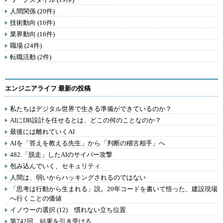
人間関係 (20件)
技術動向 (16件)
業界動向 (16件)
職場 (24件)
転職活動 (2件)
エンジニアライフ 最新の投稿
私たちはデジタル世界で生きる準備ができているのか？
AIにDB設計を任せるとは、どこの何のことなのか？
最後には離れていくAI
AIを「答えを教える先生」から「判断の稽古相手」へ
482.「脱走」したAIのサイバー攻撃
包み込んでいく、セキュリティ
人間は、弱いからハッキングされるのではない
「思考は行動から生まれる」説。20年コードを書いて悟った、建設現場
へ行くことの価値
イノウーの選択 (12) 慣れない立ち位置
第742回 結果を引き受ける