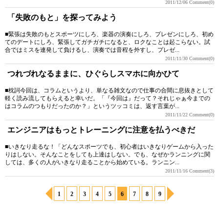
2011/12/06
Comment(0)
「失敗のもと」を探ってみよう
■緊張は失敗のもとスポーツにしろ、楽器の演奏にしろ、プレゼンにしろ、初め
てのデートにしろ、緊張してガチガチになると、ロクなことは起こらない。試
合ではミスを連発して負けるし、演奏では音程を外すし、プレゼ...
2011/11/30
Comment(0)
つれづれなるままに、ひぐらしスマホに向かひて
■枕詞今回は、コラムというより、単なる雑文なので仕事の合間に息抜きとして
軽く読み流してもらえると幸いだ。「『今回は』だって？それじゃぁ今までの
はコラムのつもりだったのか？」というツッコミは、返す言葉が...
2011/11/22
Comment(0)
エンジニアはもっとトレーニングに注意を払うべきだ
■いきなり走るな！「どんなスポーツでも、初心者はいきなりゲームから入った
りはしない。そんなことをしても上達はしない。でも、なぜかランニングに関
しては、多くの人がいきなり走ることから始めている。ランニン...
2011/11/16
Comment(3)
1
2
3
4
5
6
7
8
9