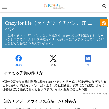
Crazy for life（セイカツ イチバン、IT ニ
バン）
「生活イチバン、ITニバン」という視点で、自分なりのITを追及するフリー
エンジニアです。ストレスを減らすIT、心身ともにラクチンにしてくれるIT
とはどんなものかを考えていきます。
Share
0
見る
イケてる子供の作り方
■親の心昔から自分が開発に携わったシステムやサービスを我が子になぞらえる
ヒトは多い。消えないバグ、繰り返される仕様変更、残業に次ぐ残業、さらに
は徹夜に次ぐ徹夜で身も心もボロボロ。そんな産みの苦しみを乗...
2012/05/28
Comment(0)
知的エンジニアライフの方法 （5）休み方