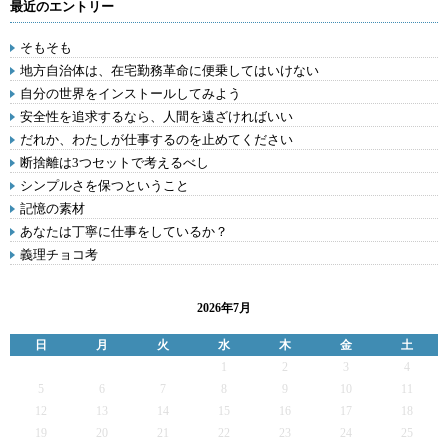
最近のエントリー
そもそも
地方自治体は、在宅勤務革命に便乗してはいけない
自分の世界をインストールしてみよう
安全性を追求するなら、人間を遠ざければいい
だれか、わたしが仕事するのを止めてください
断捨離は3つセットで考えるべし
シンプルさを保つということ
記憶の素材
あなたは丁寧に仕事をしているか？
義理チョコ考
2026年7月
日
月
火
水
木
金
土
1
2
3
4
5
6
7
8
9
10
11
12
13
14
15
16
17
18
19
20
21
22
23
24
25