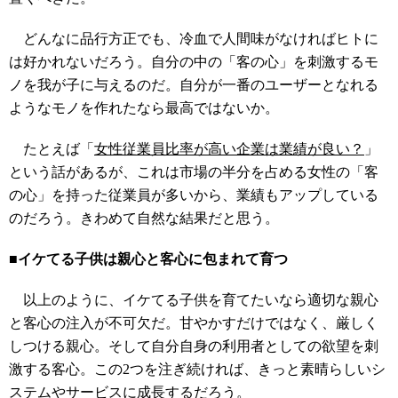
どんなに品行方正でも、冷血で人間味がなければヒトに
は好かれないだろう。自分の中の「客の心」を刺激するモ
ノを我が子に与えるのだ。自分が一番のユーザーとなれる
ようなモノを作れたなら最高ではないか。
たとえば「
女性従業員比率が高い企業は業績が良い？
」
という話があるが、これは市場の半分を占める女性の「客
の心」を持った従業員が多いから、業績もアップしている
のだろう。きわめて自然な結果だと思う。
■イケてる子供は親心と客心に包まれて育つ
以上のように、イケてる子供を育てたいなら適切な親心
と客心の注入が不可欠だ。甘やかすだけではなく、厳しく
しつける親心。そして自分自身の利用者としての欲望を刺
激する客心。この2つを注ぎ続ければ、きっと素晴らしいシ
ステムやサービスに成長するだろう。