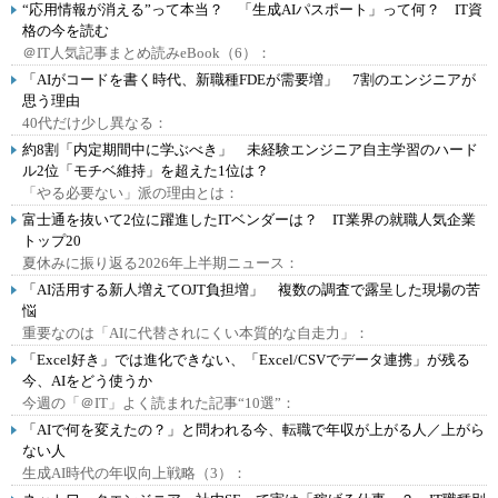
“応用情報が消える”って本当？ 「生成AIパスポート」って何？ IT資
格の今を読む
＠IT人気記事まとめ読みeBook（6）：
「AIがコードを書く時代、新職種FDEが需要増」 7割のエンジニアが
思う理由
40代だけ少し異なる：
約8割「内定期間中に学ぶべき」 未経験エンジニア自主学習のハード
ル2位「モチベ維持」を超えた1位は？
「やる必要ない」派の理由とは：
富士通を抜いて2位に躍進したITベンダーは？ IT業界の就職人気企業
トップ20
夏休みに振り返る2026年上半期ニュース：
「AI活用する新人増えてOJT負担増」 複数の調査で露呈した現場の苦
悩
重要なのは「AIに代替されにくい本質的な自走力」：
「Excel好き」では進化できない、「Excel/CSVでデータ連携」が残る
今、AIをどう使うか
今週の「＠IT」よく読まれた記事“10選”：
「AIで何を変えたの？」と問われる今、転職で年収が上がる人／上がら
ない人
生成AI時代の年収向上戦略（3）：