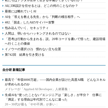
私たちはデジタル世界で生きる準備ができているのか？
AIにDB設計を任せるとは、どこの何のことなのか？
最後には離れていくAI
AIを「答えを教える先生」から「判断の稽古相手」へ
482.「脱走」したAIのサイバー攻撃
包み込んでいく、セキュリティ
人間は、弱いからハッキングされるのではない
「思考は行動から生まれる」説。20年コードを書いて悟った、建設現場
へ行くことの価値
イノウーの選択 (12) 慣れない立ち位置
第742回 結果を引き受ける
自分研 新着記事
最高で「年収6000万超」――国内企業が設けた高度AI職 どんなスキル
が求められるのか
メドレーが「Applied AI Developer」人材募集：
生成AIを“使ったことない”エンジニアは「楽しさ」が半分？ 仕事に
「満足」する理由は年代別でこんなに違った
20～30代が最も「やや不満」が多い：