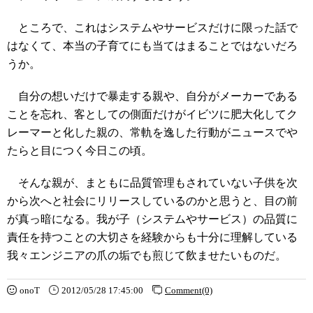
ところで、これはシステムやサービスだけに限った話で
はなくて、本当の子育てにも当てはまることではないだろ
うか。
自分の想いだけで暴走する親や、自分がメーカーである
ことを忘れ、客としての側面だけがイビツに肥大化してク
レーマーと化した親の、常軌を逸した行動がニュースでや
たらと目につく今日この頃。
そんな親が、まともに品質管理もされていない子供を次
から次へと社会にリリースしているのかと思うと、目の前
が真っ暗になる。我が子（システムやサービス）の品質に
責任を持つことの大切さを経験からも十分に理解している
我々エンジニアの爪の垢でも煎じて飲ませたいものだ。
onoT
2012/05/28 17:45:00
Comment(0)