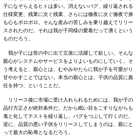
子になぞらえるヒトは多い。消えないバグ、繰り返される
仕様変更、残業に次ぐ残業、さらには徹夜に次ぐ徹夜で身
も心もボロボロ。そんな産みの苦しみを乗り越えてリリー
スされたのだ。それは我が子同様の愛着だって湧くという
ものだろう。
我が子には世の中に出て立派に活躍して欲しい。そんな
親心がシステムやサービスをよりよいものにしていく。そ
う考えると、親心とは、むやみやたらに我が子を可愛がり
甘やかすことではない。本当の親心とは、子供の品質に責
任を持つ、ということだ。
リリース後に市場に受け入れられるためには、我が子の
品行方正さが絶対条件だ。だから眠い目をこすりながらも
鬼と化してテストを繰り返し、バグをつぶして行くのだ。
逆に、品質の悪い子供をリリースしてしまうのは、親にと
って最大の恥辱となるだろう。