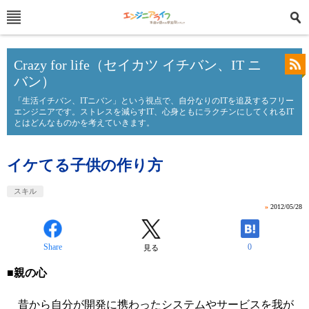
Crazy for life（セイカツ イチバン、IT ニ
バン）
「生活イチバン、ITニバン」という視点で、自分なりのITを追及するフリー
エンジニアです。ストレスを減らすIT、心身ともにラクチンにしてくれるIT
とはどんなものかを考えていきます。
イケてる子供の作り方
スキル
»
2012/05/28
Share
0
見る
■親の心
昔から自分が開発に携わったシステムやサービスを我が