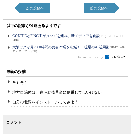
次の投稿へ
前の投稿へ
以下の記事が関連あるようです
GOETHEとFINCHIがタッグを組み、新メディアを創設
PR(FINCHI on GOE
THE)
大阪ガスが月2000時間の共有作業を削減！ 現場のAI活用術
PR(ITmedia
エンタープライズ)
Recommended by
最新の投稿
そもそも
地方自治体は、在宅勤務革命に便乗してはいけない
自分の世界をインストールしてみよう
コメント