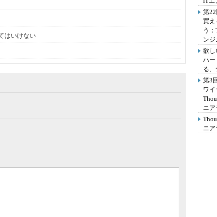
IT
第2
買え
う：
てはいけない
ンジ
欲し
ハー
る、
第3
ワイ
Th
ニア
Th
ニア