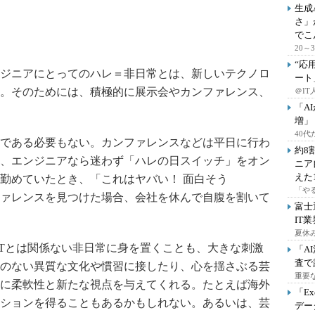
生成
さ」
でこ
20
“応
ジニアにとってのハレ＝非日常とは、新しいテクノロ
ート
。そのためには、積極的に展示会やカンファレンス、
＠IT
「A
増」
40
である必要もない。カンファレンスなどは平日に行わ
約8
、エンジニアなら迷わず「ハレの日スイッチ」をオン
ニア
えた
勤めていたとき、「これはヤバい！ 面白そう
「や
ァレンスを見つけた場合、会社を休んで自腹を割いて
富士
IT
夏休
Tとは関係ない非日常に身を置くことも、大きな刺激
「A
査で
のない異質な文化や慣習に接したり、心を揺さぶる芸
重要
に柔軟性と新たな視点を与えてくれる。たとえば海外
「E
ションを得ることもあるかもしれない。あるいは、芸
デー