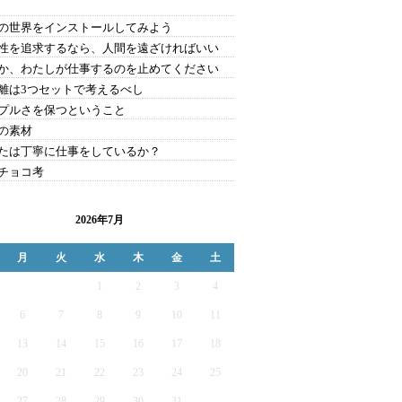
の世界をインストールしてみよう
性を追求するなら、人間を遠ざければいい
か、わたしが仕事するのを止めてください
離は3つセットで考えるべし
プルさを保つということ
の素材
たは丁寧に仕事をしているか？
チョコ考
2026年7月
月
火
水
木
金
土
1
2
3
4
6
7
8
9
10
11
13
14
15
16
17
18
20
21
22
23
24
25
27
28
29
30
31