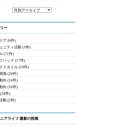
リー
ア (6件)
ュニティ活動 (3件)
 (71件)
ハック (17件)
クスタイル (19件)
係 (20件)
向 (16件)
向 (16件)
(24件)
動 (2件)
ニアライフ 最新の投稿