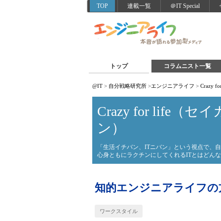
TOP
連載一覧
＠IT Special
トップ
コラムニスト一覧
@IT
>
自分戦略研究所
>
エンジニアライフ
>
Crazy
Crazy for life
ン）
「生活イチバン、ITニバン」という視点で、自
心身ともにラクチンにしてくれるITとはどん
知的エンジニアライフの方
ワークスタイル