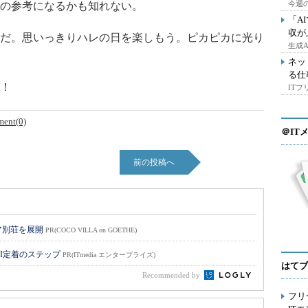
今週の
の参考になるかも知れない。
「A
収が
だ。思いっきりハレの日を楽しもう。ピカピカに光り
生成
ネッ
る仕
！
IT
ent(0)
＠IT
前の投稿へ
ア別荘を展開
PR(COCO VILLA on GOETHE)
I定着のステップ
PR(ITmedia エンタープライズ)
はてブ
Recommended by
フリ