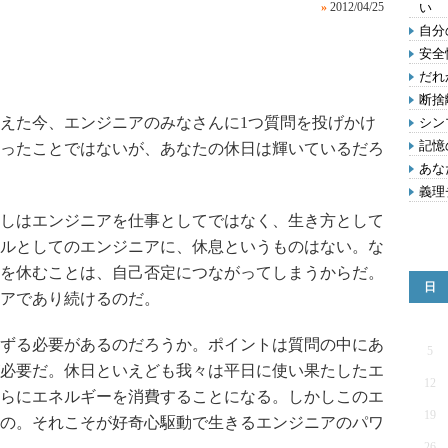
»
2012/04/25
い
自分
安全
だれ
断捨
えた今、エンジニアのみなさんに1つ質問を投げかけ
シン
記憶
ったことではないが、あなたの休日は輝いているだろ
あな
義理
しはエンジニアを仕事としてではなく、生き方として
ルとしてのエンジニアに、休息というものはない。な
を休むことは、自己否定につながってしまうからだ。
日
アであり続けるのだ。
ずる必要があるのだろうか。ポイントは質問の中にあ
5
必要だ。休日といえども我々は平日に使い果たしたエ
12
らにエネルギーを消費することになる。しかしこのエ
19
の。それこそが好奇心駆動で生きるエンジニアのパワ
26