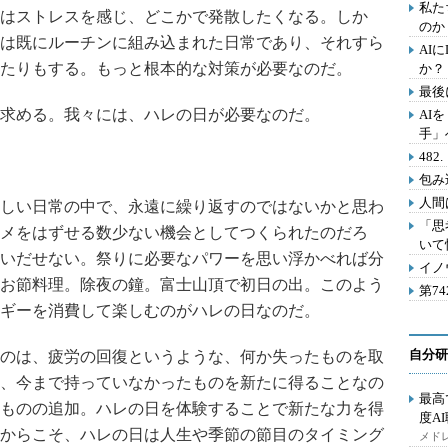
私た
はストレスを感じ、どこかで発散したくなる。しか
のか
は既にルーチンに組み込まれた日常であり、それすら
AI
たりもする。もっと根本的な対策が必要なのだ。
か？
最後
求める。我々には、ハレの日が必要なのだ。
AI
手」
48
包み
人間
しい日常の中で、永遠に繰り返すのではないかと思わ
「思
メをはずせる数少ない機会としてつくられたのだろ
いて
いだせない。祭りに必要なパワーを思い浮かべれば分
イノ
お節料理。除夜の鐘。富士山頂で初日の出。このよう
第7
ギーを消費して楽しむのがハレの日なのだ。
自分研
のは、疲労の回復というような、何か失ったものを取
、今まで持っていなかったものを新たに得ることなの
最高
ものの追加。ハレの日を体験することで新たな力を得
度A
からこそ、ハレの日は人生や季節の節目のタイミング
メドレ