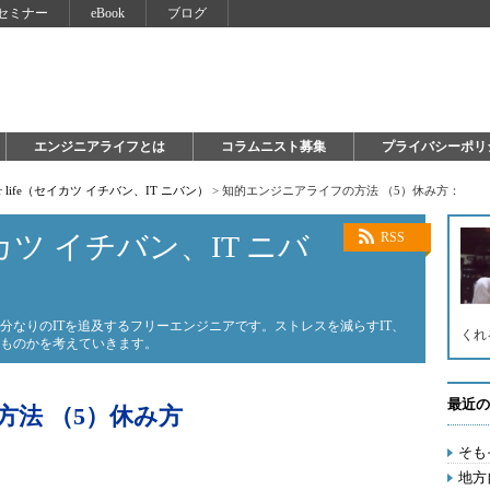
セミナー
eBook
ブログ
エンジニアライフとは
コラムニスト募集
プライバシーポリ
 for life（セイカツ イチバン、IT ニバン）
>
知的エンジニアライフの方法 （5）休み方：
（セイカツ イチバン、IT ニバ
RSS
分なりのITを追及するフリーエンジニアです。ストレスを減らすIT、
くれ
なものかを考えていきます。
最近の
法 （5）休み方
そも
地方