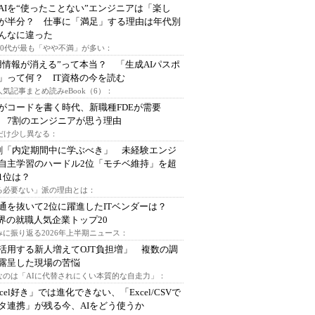
AIを“使ったことない”エンジニアは「楽し
が半分？ 仕事に「満足」する理由は年代別
んなに違った
～30代が最も「やや不満」が多い：
用情報が消える”って本当？ 「生成AIパスポ
」って何？ IT資格の今を読む
人気記事まとめ読みeBook（6）：
Iがコードを書く時代、新職種FDEが需要
 7割のエンジニアが思う理由
代だけ少し異なる：
割「内定期間中に学ぶべき」 未経験エンジ
自主学習のハードル2位「モチベ維持」を超
1位は？
る必要ない」派の理由とは：
通を抜いて2位に躍進したITベンダーは？
業界の就職人気企業トップ20
みに振り返る2026年上半期ニュース：
I活用する新人増えてOJT負担増」 複数の調
露呈した現場の苦悩
なのは「AIに代替されにくい本質的な自走力」：
xcel好き」では進化できない、「Excel/CSVで
タ連携」が残る今、AIをどう使うか