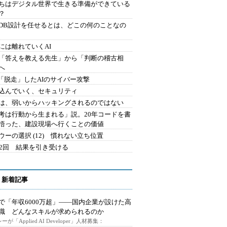
ちはデジタル世界で生きる準備ができている
？
にDB設計を任せるとは、どこの何のことなの
には離れていくAI
を「答えを教える先生」から「判断の稽古相
へ
2.「脱走」したAIのサイバー攻撃
込んでいく、セキュリティ
は、弱いからハッキングされるのではない
考は行動から生まれる」説。20年コードを書
悟った、建設現場へ行くことの価値
ウーの選択 (12) 慣れない立ち位置
42回 結果を引き受ける
 新着記事
で「年収6000万超」――国内企業が設けた高
I職 どんなスキルが求められるのか
ーが「Applied AI Developer」人材募集：