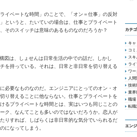
ライベートな時間」のことで、「オン＝仕事」の反対
」というと、たいていの場合は、仕事とプライベート
カテゴ
、そのスイッチは意味のあるものなのだろうか？
キャリ
コミ
スキル
構図は、しょせんは日常生活の中での話だ。しかし
ライフ
チを持っている。それは、日常と非日常を切り替える
ワー
人間関
技術動
に必要なものなのだ。エンジニアにとってのオン・オ
業界動
切り替えることに他ならない。仕事とプライベートを
職場 
けるプライベートな時間とは、実はいつも同じことの
転職活
ーク、なんてことも多いのではないだろうか。恋人が
たりすれば、しばらくは非日常的な気分でいられるだ
エンジ
のになってしまう。