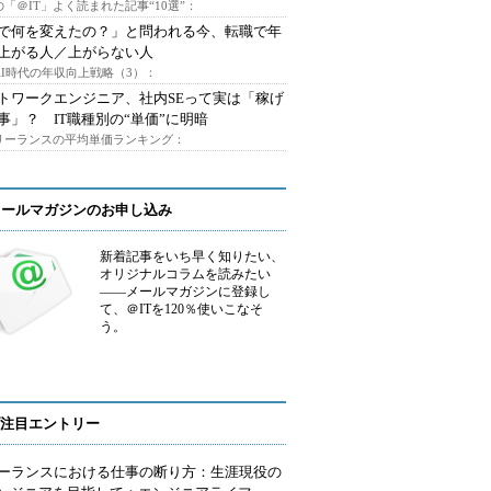
「＠IT」よく読まれた記事“10選”：
Iで何を変えたの？」と問われる今、転職で年
上がる人／上がらない人
AI時代の年収向上戦略（3）：
トワークエンジニア、社内SEって実は「稼げ
事」？ IT職種別の“単価”に明暗
フリーランスの平均単価ランキング：
メールマガジンのお申し込み
新着記事をいち早く知りたい、
オリジナルコラムを読みたい
――メールマガジンに登録し
て、＠ITを120％使いこなそ
う。
注目エントリー
ーランスにおける仕事の断り方：生涯現役の