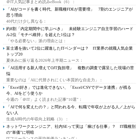
＠IT人気記事まとめ読みeBook（6）：
「AIがコードを書く時代、新職種FDEが需要増」 7割のエンジニアが
思う理由
40代だけ少し異なる：
約8割「内定期間中に学ぶべき」 未経験エンジニア自主学習のハード
ル2位「モチベ維持」を超えた1位は？
「やる必要ない」派の理由とは：
富士通を抜いて2位に躍進したITベンダーは？ IT業界の就職人気企業
トップ20
夏休みに振り返る2026年上半期ニュース：
「AI活用する新人増えてOJT負担増」 複数の調査で露呈した現場の苦
悩
重要なのは「AIに代替されにくい本質的な自走力」：
「Excel好き」では進化できない、「Excel/CSVでデータ連携」が残る
今、AIをどう使うか
今週の「＠IT」よく読まれた記事“10選”：
「AIで何を変えたの？」と問われる今、転職で年収が上がる人／上がら
ない人
生成AI時代の年収向上戦略（3）：
ネットワークエンジニア、社内SEって実は「稼げる仕事」？ IT職種別
の“単価”に明暗
ITフリーランスの平均単価ランキング：