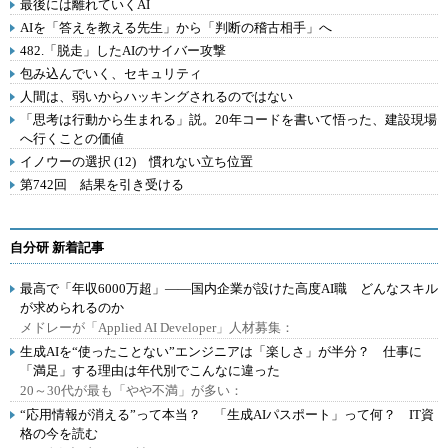
最後には離れていくAI
AIを「答えを教える先生」から「判断の稽古相手」へ
482.「脱走」したAIのサイバー攻撃
包み込んでいく、セキュリティ
人間は、弱いからハッキングされるのではない
「思考は行動から生まれる」説。20年コードを書いて悟った、建設現場
へ行くことの価値
イノウーの選択 (12) 慣れない立ち位置
第742回 結果を引き受ける
自分研 新着記事
最高で「年収6000万超」――国内企業が設けた高度AI職 どんなスキル
が求められるのか
メドレーが「Applied AI Developer」人材募集：
生成AIを“使ったことない”エンジニアは「楽しさ」が半分？ 仕事に
「満足」する理由は年代別でこんなに違った
20～30代が最も「やや不満」が多い：
“応用情報が消える”って本当？ 「生成AIパスポート」って何？ IT資
格の今を読む