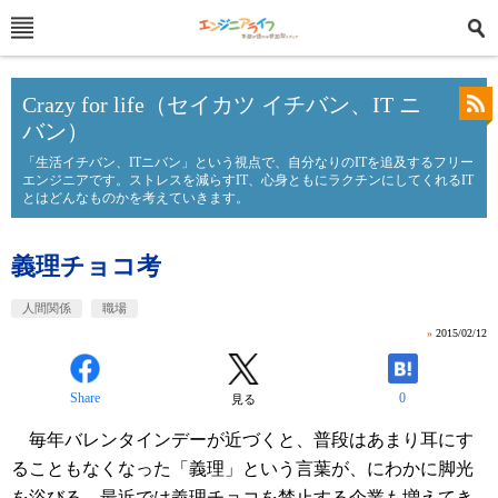
Crazy for life（セイカツ イチバン、IT ニ
バン）
「生活イチバン、ITニバン」という視点で、自分なりのITを追及するフリー
エンジニアです。ストレスを減らすIT、心身ともにラクチンにしてくれるIT
とはどんなものかを考えていきます。
義理チョコ考
人間関係
職場
»
2015/02/12
Share
0
見る
毎年バレンタインデーが近づくと、普段はあまり耳にす
ることもなくなった「義理」という言葉が、にわかに脚光
を浴びる。最近では義理チョコを禁止する企業も増えてき