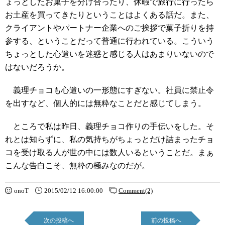
ょっとしたお菓子を分け合ったり、休暇で旅行に行ったら
お土産を買ってきたりということはよくある話だ。また、
クライアントやパートナー企業へのご挨拶で菓子折りを持
参する、ということだって普通に行われている。こういう
ちょっとした心遣いを迷惑と感じる人はあまりいないので
はないだろうか。
義理チョコも心遣いの一形態にすぎない。社員に禁止令
を出すなど、個人的には無粋なことだと感じてしまう。
ところで私は昨日、義理チョコ作りの手伝いをした。そ
れとは知らずに、私の気持ちがちょっとだけ詰まったチョ
コを受け取る人が世の中には数人いるということだ。まぁ
こんな告白こそ、無粋の極みなのだが。
onoT
2015/02/12 16:00:00
Comment(2)
次の投稿へ
前の投稿へ