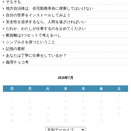
そもそも
地方自治体は、在宅勤務革命に便乗してはいけない
自分の世界をインストールしてみよう
安全性を追求するなら、人間を遠ざければいい
だれか、わたしが仕事するのを止めてください
断捨離は3つセットで考えるべし
シンプルさを保つということ
記憶の素材
あなたは丁寧に仕事をしているか？
義理チョコ考
2026年7月
日
月
火
水
木
金
土
1
2
3
4
5
6
7
8
9
10
11
12
13
14
15
16
17
18
19
20
21
22
23
24
25
26
27
28
29
30
31