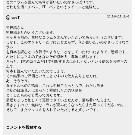
どのコラムを読んでも何が言いたいのかさっぱりです。
どれも生活イチバン、ITニバンというタイトルと無縁だし
2015/04/25 19:40
onoT
初投稿さん
初投稿ありがとうございます。
何ヶ月も前の、無粋なコラムを読んでいただいてありがとうございます。
しかも、このエントリーだけにとどまらず、何が言いたいのかさっぱりなコ
ラム
を何本も読むという苦行のようなことをしていただいたようで、恐縮です。
わたしにはマネのできないその忍耐力、尊敬に値します。
きっと、1本のコラムだけで判断するのは正しくないという信念をお持ちの
上で、
何本も読んでいただいたのでしょう。
その結果のご評価ということですので仕方ありませんね。
あ、そうそう。
タイトルへのご指摘、これは至極ごもっともで、わたし自身
当初の目論見とはまったく乖離したこの状況を
どうしたものかと思っております。
最近ちょっと忙しくて更新できていませんが、落ち着いたらまた
書きますので、無粋なコラムが読みたくなったらまた寄ってくださいね。
そして、またツッコミを入れていただけると嬉しいです。
コメントを投稿する