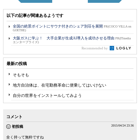
以下の記事が関連あるようです
全国の絶景ポイントにサウナ付きのシェア別荘を展開
PR(COCO VILLA on
GOETHE)
大阪ガスに学ぶ！ 大手企業が生成AI導入を成功させる理由
PR(ITmedia
エンタープライズ)
Recommended by
最新の投稿
そもそも
地方自治体は、在宅勤務革命に便乗してはいけない
自分の世界をインストールしてみよう
コメント
2015/04/24 23:36
初投稿
全く持って無粋ですね