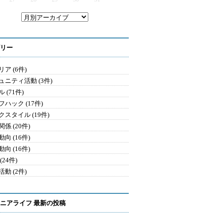
リー
ア (6件)
ュニティ活動 (3件)
 (71件)
ハック (17件)
クスタイル (19件)
係 (20件)
向 (16件)
向 (16件)
(24件)
動 (2件)
ニアライフ 最新の投稿