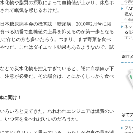
今週の
水化物や脂質の摂取によって血糖値が上がり、休息ホ
「A
されて眠気を感じるわけだ。
収が
生成
本糖尿病学会の機関誌「糖尿病」2010年2月号に掲
ネッ
食べる順番で血糖値の上昇を抑えるのが第一歩となる
る仕
IT
でご存じの方も多いだろう。つまり、まず野菜を食べ
やつだ。これはダイエット効果もあるようなので、試
＠IT
などで炭水化物を控えすぎていると、逆に血糖値が下
、注意が必要だ。その場合は、とにかくしっかり食べ
体に聞け！
いろいろと見てきた。われわれエンジニアは燃費のい
はてブ
、いつ何を食べればいいのだろうか。
フリ
にすればいい」と思っている。わたしが夕食の量を減