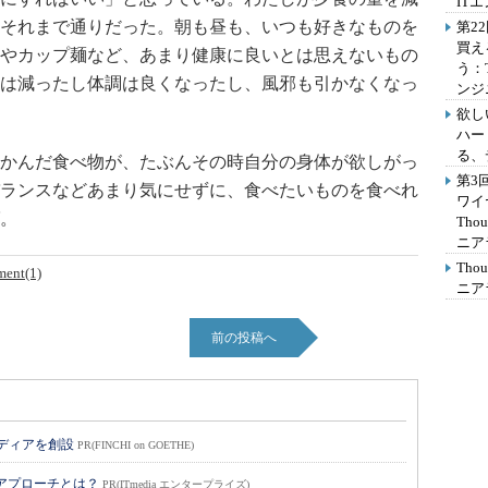
IT
それまで通りだった。朝も昼も、いつも好きなものを
第2
買え
やカップ麺など、あまり健康に良いとは思えないもの
う：
は減ったし体調は良くなったし、風邪も引かなくなっ
ンジ
欲し
ハー
る、
かんだ食べ物が、たぶんその時自分の身体が欲しがっ
第3
ランスなどあまり気にせずに、食べたいものを食べれ
ワイ
。
Th
ニア
Th
ent(1)
ニア
前の投稿へ
メディアを創設
PR(FINCHI on GOETHE)
のアプローチとは？
PR(ITmedia エンタープライズ)