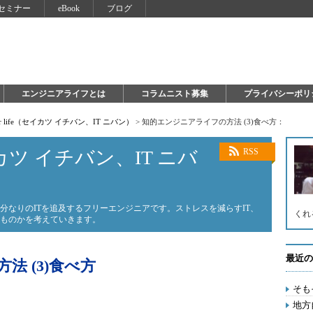
セミナー
eBook
ブログ
エンジニアライフとは
コラムニスト募集
プライバシーポリ
 for life（セイカツ イチバン、IT ニバン）
>
知的エンジニアライフの方法 (3)食べ方：
（セイカツ イチバン、IT ニバ
RSS
分なりのITを追及するフリーエンジニアです。ストレスを減らすIT、
くれ
なものかを考えていきます。
最近の
 (3)食べ方
そも
地方