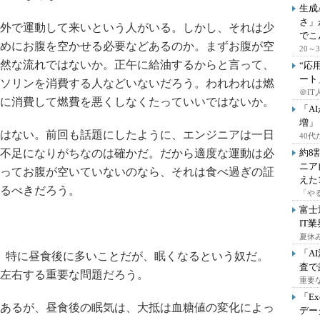
生成
さ」
外で運動して来いという人がいる。しかし、それは少
でこ
めにお腹を空かせる必要などあるのか。まずお腹が空
20
然な流れではないか。正午に給油するからと言って、
“応
ート
ソリンを消費する人などいないだろう。われわれは燃
＠IT
に消費して燃費を悪くしなくたっていいではないか。
「A
増」
はない。前回も話題にしたように、エンジニアは一日
40
不足になりがちなのは確かだ。だから適度な運動は必
約8
ニア
ってお腹が空いていないのなら、それは食べ過ぎの証
えた
るべきだろう。
「や
富士
IT
夏休
「A
。特に昼食後に多いことだが、眠くなるという奴だ。
査で
左右する重要な問題だろう。
重要
「E
あるが、昼食後の眠気は、大抵は血糖値の変化によっ
デー