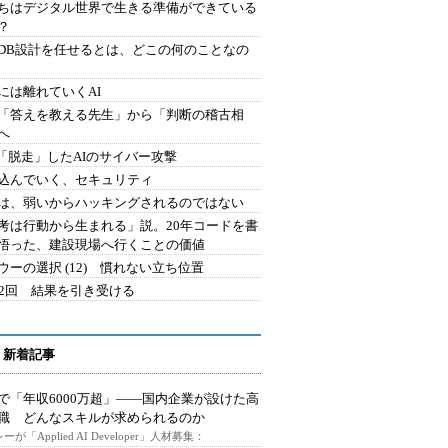
ちはデジタル世界で生きる準備ができている
？
にDB設計を任せるとは、どこの何のことなの
には離れていくAI
を「答えを教える先生」から「判断の稽古相
へ
2.「脱走」したAIのサイバー攻撃
込んでいく、セキュリティ
は、弱いからハッキングされるのではない
考は行動から生まれる」説。20年コードを書
悟った、建設現場へ行くことの価値
ウーの選択 (12) 慣れない立ち位置
42回 結果を引き受ける
 新着記事
で「年収6000万超」――国内企業が設けた高
I職 どんなスキルが求められるのか
ーが「Applied AI Developer」人材募集：