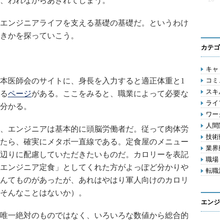
、われながらあきれてしまう。
エンジニアライフを支える基礎の基礎だ。というわけ
きかを探っていこう。
カテゴ
キャリ
本医師会のサイトに、身長を入力すると適正体重と1
コミ
スキル
る
ページ
がある。ここをみると、職業によって必要な
ライフ
分かる。
ワー
人間関
、エンジニアは基本的に頭脳労働者だ。従って肉体労
技術動
たら、確実にメタボ一直線である。定食屋のメニュー
業界動
辺りに配慮していただきたいものだ。カロリーを表記
職場 
エンジニア定食」としてくれた方がよっぽど分かりや
転職活
んてものがあったが、あれはやはり軍人向けのカロリ
そんなことはないか）。
エンジ
唯一絶対のものではなく、いろいろな数値から総合的