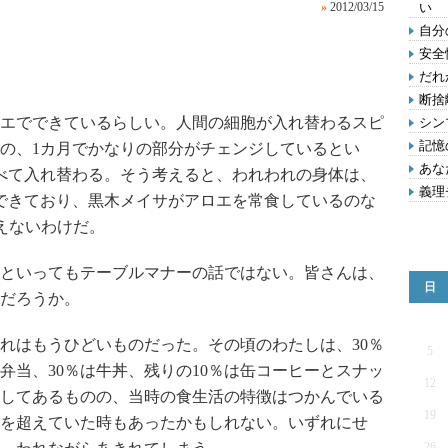
»
2012/03/15
い
自分
安全
だれ
断捨
エでできているらしい。人間の細胞が入れ替わるスピ
シン
記憶
の、1カ月でかなりの部分がチェンジしているとい
あな
べて入れ替わる。そう考えると、われわれの身体は、
義理
できており、黒木メイサがアロエを常食しているのな
えないわけだ。
といってもテーブルマナーの話ではない。皆さんは、
日
だろうか。
れはもうひどいものだった。その頃のわたしは、30％
5
弁当、30％は牛丼、残りの10％は缶コーヒーとスナッ
12
してあるものの、当時の食生活の特徴はつかんでいる
19
％を超えていた時もあったかもしれない。いずれにせ
26