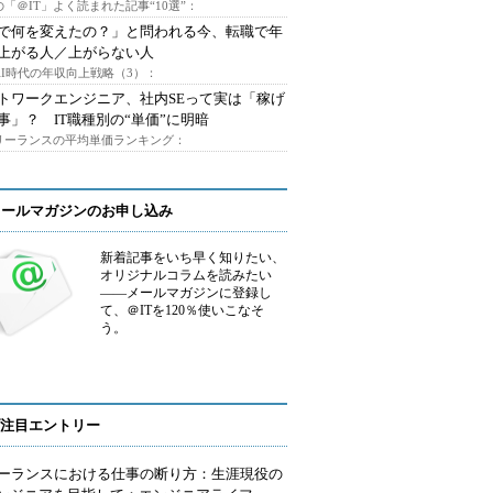
「＠IT」よく読まれた記事“10選”：
Iで何を変えたの？」と問われる今、転職で年
上がる人／上がらない人
AI時代の年収向上戦略（3）：
トワークエンジニア、社内SEって実は「稼げ
事」？ IT職種別の“単価”に明暗
フリーランスの平均単価ランキング：
メールマガジンのお申し込み
新着記事をいち早く知りたい、
オリジナルコラムを読みたい
――メールマガジンに登録し
て、＠ITを120％使いこなそ
う。
注目エントリー
ーランスにおける仕事の断り方：生涯現役の