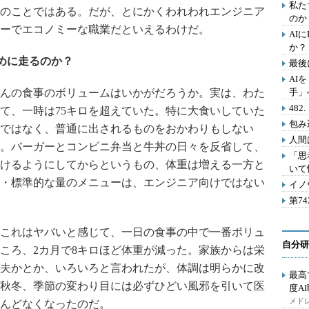
私た
のことではある。だが、とにかくわれわれエンジニア
のか
ーでエコノミーな職業だといえるわけだ。
AI
か？
めに走るのか？
最後
AI
んの食事のボリュームはいかがだろうか。実は、わた
手」
48
て、一時は75キロを超えていた。特に大食いしていた
包み
ではなく、普通に出されるものをおかわりもしない
人間
。バーガーとコンビニ弁当と牛丼の日々を反省して、
「思
けるようにしてからというもの、体重は増える一方と
いて
・標準的な量のメニューは、エンジニア向けではない
イノ
第7
これはヤバいと感じて、一日の食事の中で一番ボリュ
自分研
ころ、2カ月で8キロほど体重が減った。家族からは栄
夫かとか、いろいろと言われたが、体調は明らかに改
最高
秋冬、季節の変わり目には必ずひどい風邪を引いて医
度A
メドレ
んどなくなったのだ。