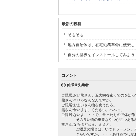
最新の投稿
そもそも
地方自治体は、在宅勤務革命に便乗し
自分の世界をインストールしてみよう
コメント
仲澤＠失業者
ご隠居:おい熊さん。五大栄養素ってのを知っ
熊さん:そりゃなんなんですか。
ご隠居:おまいさん物を食うだろ。
熊さん:食います、ください。へへっ。
ご隠居:ないよ。・・で、食ったもので体が作
その食い物の重要なやつが五つあるわ
熊さん:なるほどねぇ。ええと、
ご隠居の場合は、いつもラーメン、カレ
ぐらいですか、・・・あれ四つしかあ