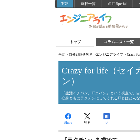
TOP
連載一覧
＠IT Special
トップ
コラムニスト一覧
@IT
>
自分戦略研究所
>
エンジニアライフ
>
Crazy
Crazy for life
ン）
「生活イチバン、ITニバン」という視点で、自
心身ともにラクチンにしてくれるITとはどん
Share
0
見る