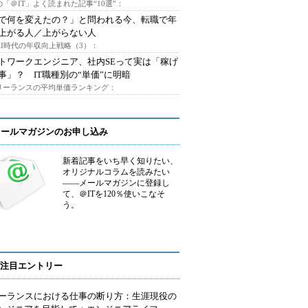
「＠IT」よく読まれた記事“10選”：
Iで何を変えたの？」と問われる今、転職で年
上がる人／上がらない人
AI時代の年収向上戦略（3）：
トワークエンジニア、社内SEって実は「稼げ
事」？ IT職種別の“単価”に明暗
フリーランスの平均単価ランキング：
メールマガジンのお申し込み
新着記事をいち早く知りたい、
オリジナルコラムを読みたい
――メールマガジンに登録し
て、＠ITを120％使いこなそ
う。
注目エントリー
ーランスにおける仕事の断り方：生涯現役の