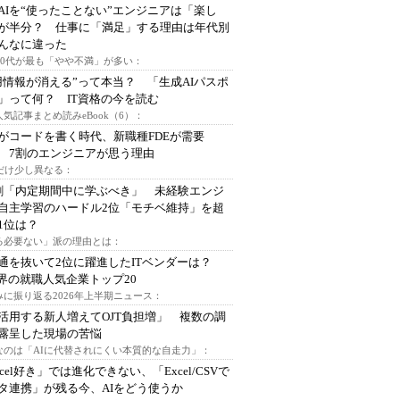
AIを“使ったことない”エンジニアは「楽し
が半分？ 仕事に「満足」する理由は年代別
んなに違った
～30代が最も「やや不満」が多い：
用情報が消える”って本当？ 「生成AIパスポ
」って何？ IT資格の今を読む
人気記事まとめ読みeBook（6）：
Iがコードを書く時代、新職種FDEが需要
 7割のエンジニアが思う理由
代だけ少し異なる：
割「内定期間中に学ぶべき」 未経験エンジ
自主学習のハードル2位「モチベ維持」を超
1位は？
る必要ない」派の理由とは：
通を抜いて2位に躍進したITベンダーは？
業界の就職人気企業トップ20
みに振り返る2026年上半期ニュース：
I活用する新人増えてOJT負担増」 複数の調
露呈した現場の苦悩
なのは「AIに代替されにくい本質的な自走力」：
xcel好き」では進化できない、「Excel/CSVで
タ連携」が残る今、AIをどう使うか