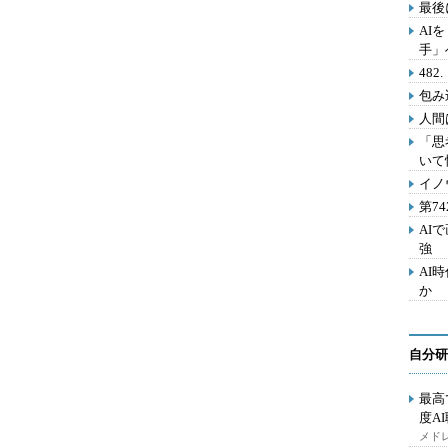
最後
AI
手」
48
包み
人間
「思
いて
イノ
第7
AI
強
AI
か
自分研
最高
度A
メドレ