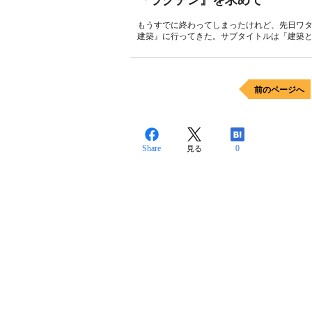
『ラクチン』を求めて
もうすでに終わってしまったけれど、先日ワタ
建築』に行ってきた。サブタイトルは「建築と東京
前のページへ
Share
0
見る