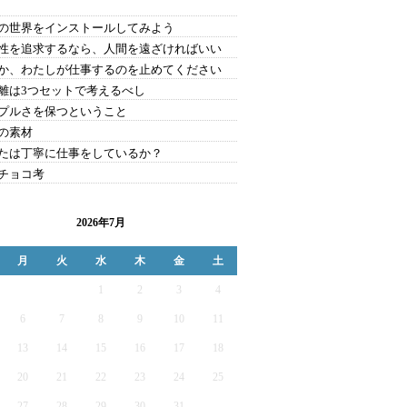
の世界をインストールしてみよう
性を追求するなら、人間を遠ざければいい
か、わたしが仕事するのを止めてください
離は3つセットで考えるべし
プルさを保つということ
の素材
たは丁寧に仕事をしているか？
チョコ考
2026年7月
月
火
水
木
金
土
1
2
3
4
6
7
8
9
10
11
13
14
15
16
17
18
20
21
22
23
24
25
27
28
29
30
31