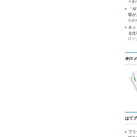
今週の
「A
収が
生成
ネッ
る仕
IT
＠IT
はてブ
フリ