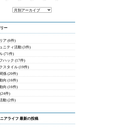
リー
ア (6件)
ュニティ活動 (3件)
 (71件)
ハック (17件)
クスタイル (19件)
係 (20件)
向 (16件)
向 (16件)
(24件)
動 (2件)
ニアライフ 最新の投稿