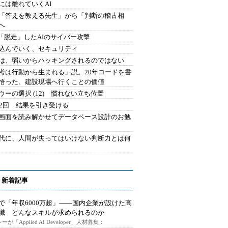
には離れていくAI
を「答えを教える先生」から「判断の稽古相
へ
2.「脱走」したAIのサイバー攻撃
込んでいく、セキュリティ
は、弱いからハッキングされるのではない
考は行動から生まれる」説。20年コードを書
悟った、建設現場へ行くことの価値
ウーの選択 (12) 慣れない立ち位置
42回 結果を引き受ける
で画面を読み解かせてデータベース設計のお勉
時代に、人間が失ってはいけない判断力とは何
 新着記事
で「年収6000万超」――国内企業が設けた高
I職 どんなスキルが求められるのか
ーが「Applied AI Developer」人材募集：