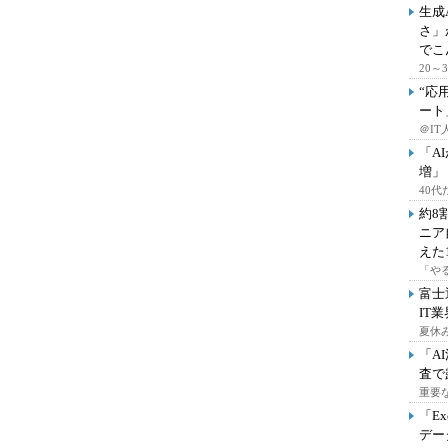
生成
さ」
でこ
20
“応
ート
＠IT
「A
増」
40
約8
ニア
えた
「や
富士
IT
夏休
「A
査で
重要
「E
デー