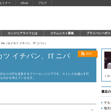
セミナー
eBook
ブログ
エンジニアライフとは
コラムニスト募集
プライバシーポリ
 for life（セイカツ イチバン、IT ニバン）
（セイカツ イチバン、IT ニバ
RSS
分なりのITを追及するフリーエンジニアです。ストレスを減らすIT、
くれ
なものかを考えていきます。
最近の
そも
地方