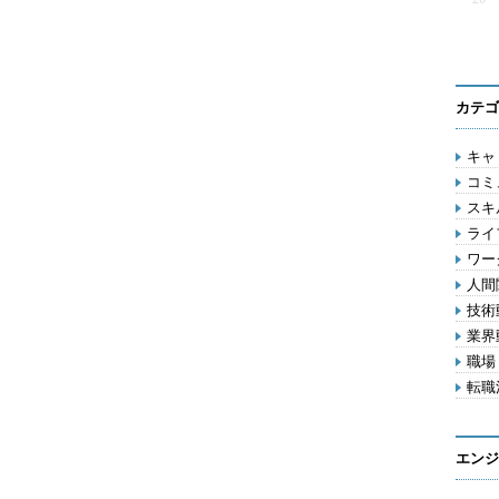
カテゴ
キャリ
コミ
スキル
ライフ
ワー
人間関
技術動
業界動
職場 
転職活
エンジ