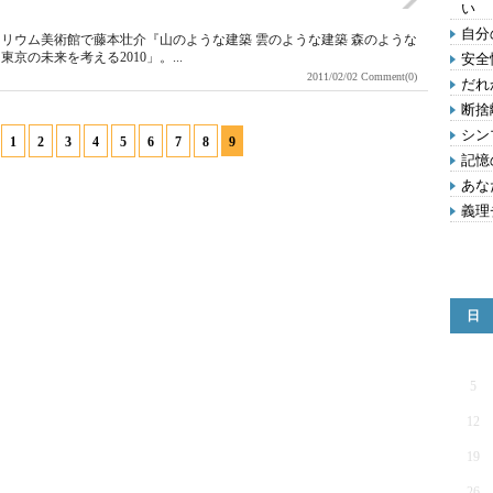
い
自分
リウム美術館で藤本壮介『山のような建築 雲のような建築 森のような
の未来を考える2010」。...
安全
2011/02/02
Comment(0)
だれ
断捨
シン
1
2
3
4
5
6
7
8
9
記憶
あな
義理
日
5
12
19
26