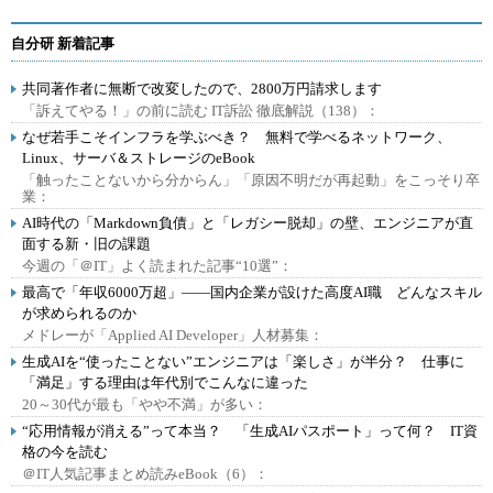
自分研 新着記事
共同著作者に無断で改変したので、2800万円請求します
「訴えてやる！」の前に読む IT訴訟 徹底解説（138）：
なぜ若手こそインフラを学ぶべき？ 無料で学べるネットワーク、
Linux、サーバ＆ストレージのeBook
「触ったことないから分からん」「原因不明だが再起動」をこっそり卒
業：
AI時代の「Markdown負債」と「レガシー脱却」の壁、エンジニアが直
面する新・旧の課題
今週の「＠IT」よく読まれた記事“10選”：
最高で「年収6000万超」――国内企業が設けた高度AI職 どんなスキル
が求められるのか
メドレーが「Applied AI Developer」人材募集：
生成AIを“使ったことない”エンジニアは「楽しさ」が半分？ 仕事に
「満足」する理由は年代別でこんなに違った
20～30代が最も「やや不満」が多い：
“応用情報が消える”って本当？ 「生成AIパスポート」って何？ IT資
格の今を読む
＠IT人気記事まとめ読みeBook（6）：