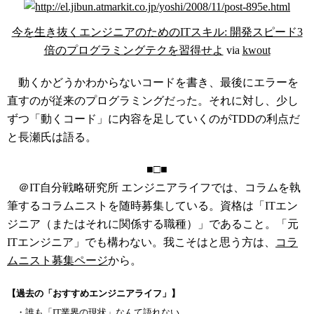
今を生き抜くエンジニアのためのITスキル: 開発スピード3
倍のプログラミングテクを習得せよ
via
kwout
動くかどうかわからないコードを書き、最後にエラーを
直すのが従来のプログラミングだった。それに対し、少し
ずつ「動くコード」に内容を足していくのがTDDの利点だ
と長瀬氏は語る。
■□■
＠IT自分戦略研究所 エンジニアライフでは、コラムを執
筆するコラムニストを随時募集している。資格は「ITエン
ジニア（またはそれに関係する職種）」であること。「元
ITエンジニア」でも構わない。我こそはと思う方は、
コラ
ムニスト募集ページ
から。
【過去の「おすすめエンジニアライフ」】
・
誰も「IT業界の現状」なんて語れない