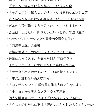
・
「ゲームで遊んで収入を得る」という未来像
・
「そんなことも知らないの？」という横柄なエンジニア
・
求人広告を見るだけで心臓が苦しい――SADという病
・
ビルから飛び降りようと思ったこと、ありますか？
・
会話は「伝えたい・聞きたいという姿勢」で成り立つ
・
SIerのアウトソーシングが産業の空洞化を生む
・
「兼業環境屋」の憂鬱
・
資格の価値は、勉強するライフスタイルにあり
・
分業によってスキルを失ったSEとプログラマ
・
ITエンジニアは、彼女に何をしてあげられるか
・
「データベースわかるの？」「Gold持ってます」
・
日本語が通じない新人技術者
・
「コンサルタント？ 報告書を作る人はいらないよ」
・
「ポニョ」から考えるソフトウェア業界
・
個人で開発するサービスは「なるべくシンプルに」
・
「うつ」のわたしに妻は「好きなことをしたら？」といった