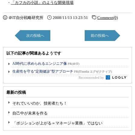
・
「カフカの小説」のような開発現場
＠IT自分戦略研究所
2008/11/13 13:23:51
Comment(0)
次の投稿へ
前の投稿へ
以下の記事が関連あるようです
AI時代に求められるエンジニア像
PR(＠IT)
生産性を守る“定期健診”型アプローチ
PR(ITmedia エグゼクティブ)
Recommended by
最新の投稿
それでいいのか、技術者たち！
自己中が未来を作る
「ポジションが上がる＝マネージャ業務」ではない