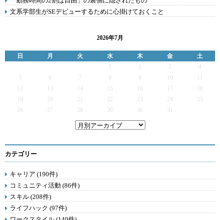
「勤務時間の2割は自由」の裏側に隠されたもの
文系学部生がSEデビューするために心掛けておくこと
2026年7月
日
月
火
水
木
金
土
1
2
3
4
5
6
7
8
9
10
11
12
13
14
15
16
17
18
19
20
21
22
23
24
25
26
27
28
29
30
31
カテゴリー
キャリア (190件)
コミュニティ活動 (86件)
スキル (208件)
ライフハック (97件)
ワークスタイル (140件)