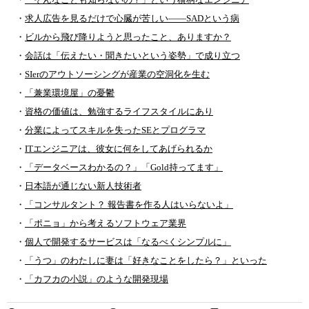
・
「そんなことも知らないの？」という横柄なエンジニア
・
求人広告を見るだけで心臓が苦しい――SADという病
・
ビルから飛び降りようと思ったこと、ありますか？
・
会話は「伝えたい・聞きたいという姿勢」で成り立つ
・
SIerのアウトソーシングが産業の空洞化を生む
・
「兼業環境屋」の憂鬱
・
資格の価値は、勉強するライフスタイルにあり
・
分業によってスキルを失ったSEとプログラマ
・
ITエンジニアは、彼女に何をしてあげられるか
・
「データベースわかるの？」「Gold持ってます」
・
日本語が通じない新人技術者
・
「コンサルタント？ 報告書を作る人はいらないよ」
・
「ポニョ」から考えるソフトウェア業界
・
個人で開発するサービスは「なるべくシンプルに」
・
「うつ」のわたしに妻は「好きなことをしたら？」といった
・
「カフカの小説」のような開発現場