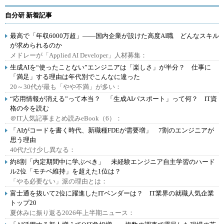
自分研 新着記事
最高で「年収6000万超」――国内企業が設けた高度AI職 どんなスキル
が求められるのか
メドレーが「Applied AI Developer」人材募集：
生成AIを“使ったことない”エンジニアは「楽しさ」が半分？ 仕事に
「満足」する理由は年代別でこんなに違った
20～30代が最も「やや不満」が多い：
“応用情報が消える”って本当？ 「生成AIパスポート」って何？ IT資
格の今を読む
＠IT人気記事まとめ読みeBook（6）：
「AIがコードを書く時代、新職種FDEが需要増」 7割のエンジニアが
思う理由
40代だけ少し異なる：
約8割「内定期間中に学ぶべき」 未経験エンジニア自主学習のハード
ル2位「モチベ維持」を超えた1位は？
「やる必要ない」派の理由とは：
富士通を抜いて2位に躍進したITベンダーは？ IT業界の就職人気企業
トップ20
夏休みに振り返る2026年上半期ニュース：