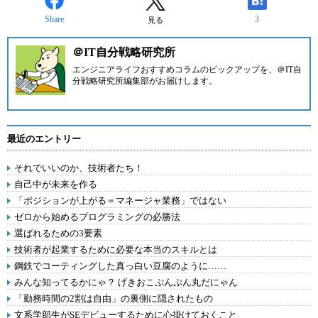
Share
3
見る
＠IT自分戦略研究所
エンジニアライフおすすめコラムのピックアップを、
＠IT自
分戦略研究所編集部
がお届けします。
最近のエントリー
それでいいのか、技術者たち！
自己中が未来を作る
「ポジションが上がる＝マネージャ業務」ではない
ゼロから始めるプログラミングの必勝法
選ばれるための3要素
技術者が起業するために必要な本当のスキルとは
鋼鉄でコーティングした真っ白い豆腐のように……
みんな知ってるかにゃ？ げきおこぷんぷん丸だにゃん
「勤務時間の2割は自由」の裏側に隠されたもの
文系学部生がSEデビューするために心掛けておくこと