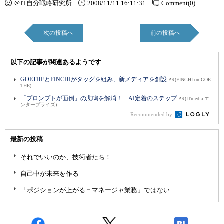
＠IT自分戦略研究所
2008/11/11 16:11:31
Comment(0)
次の投稿へ
前の投稿へ
以下の記事が関連あるようです
GOETHEとFINCHIがタッグを組み、新メディアを創設
PR(FINCHI on GOE
THE)
「プロンプトが面倒」の悲鳴を解消！ AI定着のステップ
PR(ITmedia エ
ンタープライズ)
Recommended by
最新の投稿
それでいいのか、技術者たち！
自己中が未来を作る
「ポジションが上がる＝マネージャ業務」ではない