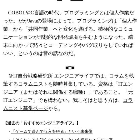
COBOLやC言語の時代、プログラミングとは個人作業だ
った。だがJavaの登場によって、プログラミングは「個人作
業」から「共同作業」へと変化を遂げる。積極的なコミュ
ニケーションが理想的な開発環境を生むようになった。端
末に向かって黙々とコーディングやバグ取りをしていれば
いい、というのは昔の話なのだ。
■□■
＠IT自分戦略研究所 エンジニアライフでは、コラムを執
筆するコラムニストを随時募集している。資格は「ITエン
ジニア（またはそれに関係する職種）」であること。「元
ITエンジニア」でも構わない。我こそはと思う方は、
コラ
ムニスト募集ページ
から。
【過去の「おすすめエンジニアライフ」】
・
「ゲームで遊んで収入を得る」という未来像