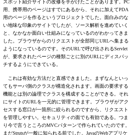
スポット紹介サイトの改修を手がけたことがあります。PC
用、携帯用のページはすでにあるから、それに加えてPDA
用のページを作るというプロジェクトでした。面白みのな
い地味な印象のサイトでしたが、ソース解析を進めていく
と、なかなか面白い仕組みになっているのがわかってきま
した。ブラウザからのリクエストが全部同じURLへ集まる
ようになっているのです。そのURLで呼び出されるServlet
が、要求されたページの種類ごとに別のURLにディスパッ
チするようにできている。
これは有効な方法だと直感できました。まずなんといっ
てもサーバ側のクラスが構造化されます。画面の要求する
機能とは別の論理でクラスを構成することができる。それ
にサイトのURLを一元的に管理できます。ブラウザがアク
セスする窓口が一箇所に絞られるのですから、リクエスト
を管理しやすい。セキュリティの面でも有効である。つま
り今で言うところのMVCパターンで作られていたのです。
まだStrutsが一般に知られる前でした。JavaのWebアプリケ