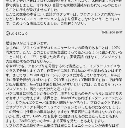
を大きく分けた後はプロセス間通信をすることもなく、比較的閉じられた世
界で実装しました。それゆえC言語でも大規模開発が行われているのだとい
うことに考えが及びませんでした。
ただこの文章の本旨は、C言語プログラマーは、プログラミング作業でJava
などに比べてコミュニケーションをあまり必要としないということですの
で、このような表現になりました。ご理解ください。
2008/11/20 10:57
とうじょう
返信ありがとうございます。
はじめに、ソフトウェアがコミュニケーションの産物であることは、100%
同意です。ただ、このことが実装言語によって差が出るように書かれている
ことに対して、「!?」と感じた次第です。実装言語ではなく、プロジェクト
の規模に依るのではないかと。
今やVBでも、アセンブリを分割するのは当然として、インターフェイスや
クラスで分離しますので、作業分担に関してはJavaと何ら変わらないはずで
す。ましてや、VBやC#はパーシャルクラスに対応していますので、Java以
上に作業分担がしやすいはず。CやVB（おそらくVB6以前ですね）では作業
分担が困難で、Javaでは作業分担がしやすいというのは、たまたまそういう
プロジェクトに当たっただけだと思います。
バグは境界に宿ることが多いので、境界となるものをきっちりと規定するの
がセオリーと考えます。境界とは、JavaやC#であればインターフェイスだろ
うし、Cであればグローバル変数と関数とかだろうし、プロジェクトであれ
ばサブプロジェクト間のコミュニケーションといったものになるでしょう。
この部分に（仕様上の限界はありますが）実装言語による差はないのではな
いかと思います。CやVBでも見事に分離されたものに当たったこともあり
ますし、BASICみたいなJavaによる実装を見たこともありますし。
サブシステム単位やチーム単位では密なコミュニケーションが必要なはず