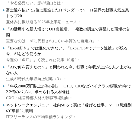
「やる必要ない」派の理由とは：
富士通を抜いて2位に躍進したITベンダーは？ IT業界の就職人気企業
トップ20
夏休みに振り返る2026年上半期ニュース：
「AI活用する新人増えてOJT負担増」 複数の調査で露呈した現場の苦
悩
重要なのは「AIに代替されにくい本質的な自走力」：
「Excel好き」では進化できない、「Excel/CSVでデータ連携」が残る
今、AIをどう使うか
今週の「＠IT」よく読まれた記事“10選”：
「AIで何を変えたの？」と問われる今、転職で年収が上がる人／上がら
ない人
生成AI時代の年収向上戦略（3）：
「年収2000万円以上が約6割」 CTO、CIOなどハイクラス転職が5年で
2.2倍のバブル、求められる人材像は
CXO・経営幹部人材の転職市場動向：
ネットワークエンジニア、社内SEって実は「稼げる仕事」？ IT職種別
の“単価”に明暗
ITフリーランスの平均単価ランキング：