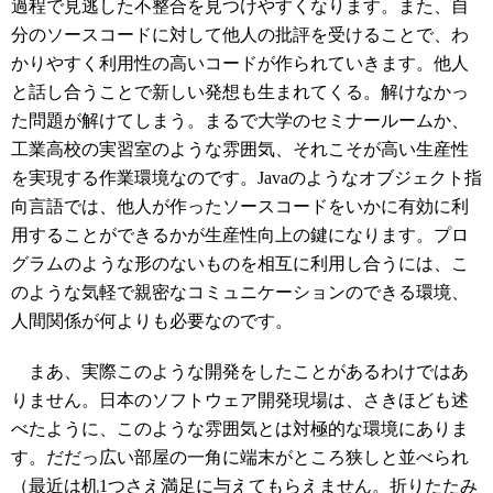
過程で見逃した不整合を見つけやすくなります。また、自
分のソースコードに対して他人の批評を受けることで、わ
かりやすく利用性の高いコードが作られていきます。他人
と話し合うことで新しい発想も生まれてくる。解けなかっ
た問題が解けてしまう。まるで大学のセミナールームか、
工業高校の実習室のような雰囲気、それこそが高い生産性
を実現する作業環境なのです。Javaのようなオブジェクト指
向言語では、他人が作ったソースコードをいかに有効に利
用することができるかが生産性向上の鍵になります。プロ
グラムのような形のないものを相互に利用し合うには、こ
のような気軽で親密なコミュニケーションのできる環境、
人間関係が何よりも必要なのです。
まあ、実際このような開発をしたことがあるわけではあ
りません。日本のソフトウェア開発現場は、さきほども述
べたように、このような雰囲気とは対極的な環境にありま
す。だだっ広い部屋の一角に端末がところ狭しと並べられ
（最近は机1つさえ満足に与えてもらえません。折りたたみ