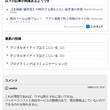
以下の記事が関連あるようです
【見城徹×藤田晋】AI時代でも変わらない経営者の本質
PR(FINCHI on GO
ETHE)
既存ツールは捨てない！ アプリ連携で防ぐ情報のサイロ化
PR(ITmedia
エンタープライズ)
Recommended by
最新の投稿
デジタルネイティブはどこにいる（2）
デジタルネイティブはどこにいる（1）
プログラミングはコミュニケーションだ
コメント
2008/11/11 22:07
anaka
これが理想であれば、ウチは割とそれに近いですね。
パッケージソフトと自社サービスの開発のみで、受託開発はしていないので
できるのかも知れません。