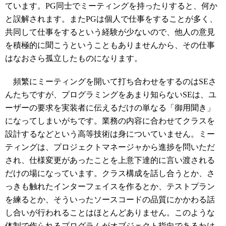
ています。PG同士でミーティングを持ったりすると、何か
と誤解されます。またPGは個人で仕事をすることが多く、
共同して仕事をするという経験が少ないので、他人の意見
を積極的に聞こうということもありませんから、その仕事
はなおさら孤立したものになります。
頻繁にミーティングを開いて打ち合わせをするのはSEさ
んたちですが、プログラミングをあまり知らないSEは、ユ
ーザーの要求を実装者に伝えるだけの単なる「御用聞き」
になってしまいがちです。業務の内容に合わせてクラスを
設計するなどという高等技術は身についていません。ミー
ティングは、プロジェクトマネージャから進捗を問いただ
され、仕様変更があったことを上意下達的に言い渡される
だけの場になっています。クラス構成を話し合うとか、さ
っきも触れたインターフェイスを作るとか、テストプラン
を練るとか、そういったソースコードの品質にかかわる話
し合いが行われることはほとんどありません。このような
体制で作られるプログラムがオブジェクト指向であるわけ