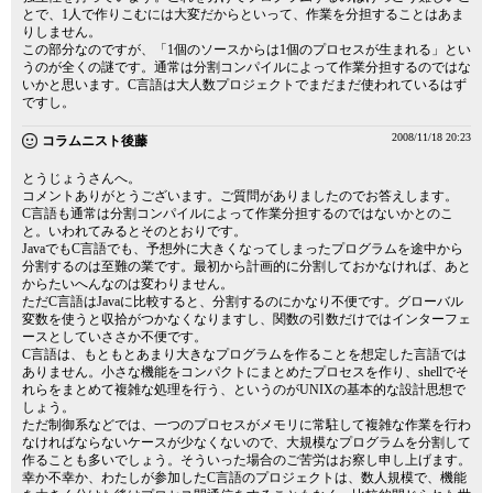
とで、1人で作りこむには大変だからといって、作業を分担することはあま
りしません。
この部分なのですが、「1個のソースからは1個のプロセスが生まれる」とい
うのが全くの謎です。通常は分割コンパイルによって作業分担するのではな
いかと思います。C言語は大人数プロジェクトでまだまだ使われているはず
ですし。
2008/11/18 20:23
コラムニスト後藤
とうじょうさんへ。
コメントありがとうございます。ご質問がありましたのでお答えします。
C言語も通常は分割コンパイルによって作業分担するのではないかとのこ
と。いわれてみるとそのとおりです。
JavaでもC言語でも、予想外に大きくなってしまったプログラムを途中から
分割するのは至難の業です。最初から計画的に分割しておかなければ、あと
からたいへんなのは変わりません。
ただC言語はJavaに比較すると、分割するのにかなり不便です。グローバル
変数を使うと収拾がつかなくなりますし、関数の引数だけではインターフェ
ースとしていささか不便です。
C言語は、もともとあまり大きなプログラムを作ることを想定した言語では
ありません。小さな機能をコンパクトにまとめたプロセスを作り、shellでそ
れらをまとめて複雑な処理を行う、というのがUNIXの基本的な設計思想で
しょう。
ただ制御系などでは、一つのプロセスがメモリに常駐して複雑な作業を行わ
なければならないケースが少なくないので、大規模なプログラムを分割して
作ることも多いでしょう。そういった場合のご苦労はお察し申し上げます。
幸か不幸か、わたしが参加したC言語のプロジェクトは、数人規模で、機能