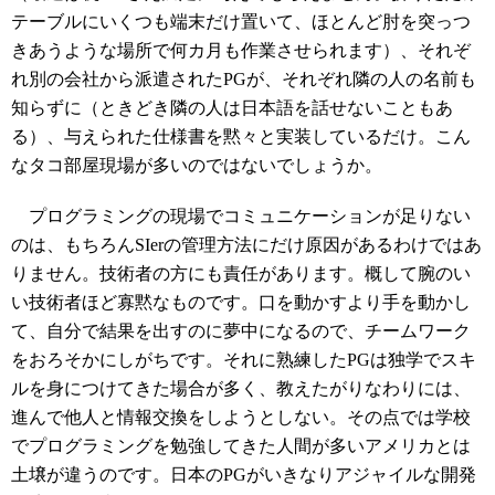
テーブルにいくつも端末だけ置いて、ほとんど肘を突っつ
きあうような場所で何カ月も作業させられます）、それぞ
れ別の会社から派遣されたPGが、それぞれ隣の人の名前も
知らずに（ときどき隣の人は日本語を話せないこともあ
る）、与えられた仕様書を黙々と実装しているだけ。こん
なタコ部屋現場が多いのではないでしょうか。
プログラミングの現場でコミュニケーションが足りない
のは、もちろんSIerの管理方法にだけ原因があるわけではあ
りません。技術者の方にも責任があります。概して腕のい
い技術者ほど寡黙なものです。口を動かすより手を動かし
て、自分で結果を出すのに夢中になるので、チームワーク
をおろそかにしがちです。それに熟練したPGは独学でスキ
ルを身につけてきた場合が多く、教えたがりなわりには、
進んで他人と情報交換をしようとしない。その点では学校
でプログラミングを勉強してきた人間が多いアメリカとは
土壌が違うのです。日本のPGがいきなりアジャイルな開発