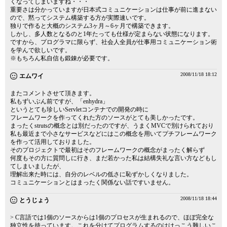
くなってしまいますね・・・
重要さは分かっていますが日本式コミュニケーションは仕事が前に進まない
ので、黙ってシステム構築する方が実際速いです。
独りで作ると大概のシステム3ヶ月～6ヶ月で構築できます。
しかし、多人数となるのと1年たっても仕様が定まらない状態になります。
ですから、プログラマに限らず、社会人全員が仕事用コミュニケーション術
を学んで欲しいです。
※もちろん私自信も鍛錬が必要です。
2008/11/18 18:12
エムワイ
またコメントさせて頂きます。
私もずいぶん前ですが、「enhydra」
というとても珍しいServletコンテナでの開発の時に
フレームワークを作ってくれた方のソースがとても美しかったです。
まったくstrutsの概念とは別だったのですが、うまくMVCで別けられており
私も最近まで小さなサービスなどにはこの概念を用いてプチフレームワーク
を作って活用しておりました。
そのプロジェクトで最初はそのフレームワークの概念がまったく解らず
何度もその方に質問しに行き、まだ若かった私は結構失礼な言い方などもし
てしまいましたが、
理解出来た時には、自分のレベルの低さに恥ずかしくなりました。
コミュニケーションとはまったく関係ない話ですいません。
2008/11/18 18:44
とうじょう
> C言語では1個のソースからは1個のプロセスが生まれるので、ほぼ完全な
独立性を持っています。これを分けてプログラムするのはけっこう難しいこ