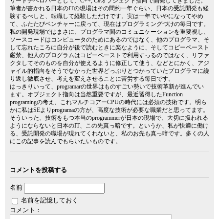
リードデベロパーとして、C++, C#オブジェクト指向で開発してきました。
筆者が書かれる日本のITの現場はその間約一年ぐらい、日本の受託開発も経
験するべしと、転職して経験しただけです。実は一年でいやになってやめ
て、ふたたびベンチャーに戻って、現在はプログラミングづけの毎日です。
私の開発現場ではまさに、プログラマ間のコミュニケーションを重要視し、
ソースコードはコンピュータのためにあるのではなく、他のプログラマ、そ
して忘れたころに自分が後で読むときに楽なように、そしてコピーペースト
厳禁、他人のプログラムはコピーペーストで利用すっるのではなく、リファ
クタしてそのものを自分が使えるように修正して使う、などとにかく、アジ
ャイル的指向をそうでなかった世界どっぷりとつかっていたプログラマに繰
り返し徹底させ、考えを変えさせることに苦労する毎日です。
はっきりいって、programarの世界はものすごい勢いで技術革新が進んでい
ます。オブジェクト指向は当然重要ですが、最近習得したFunction
programingの考え、これマルチコアーCPUの時代には必須の技術です。明ら
かに私はSEよりprogramaの方が、高度な技術が必要な職業だと思ってます。
そういった、技術をもつ本当のprogrammerが日本の現場で、大切に扱われる
ようにならないと日本のIT、この先真っ暗です。というか、私が快適に働け
る、受託開発の職場が現れてくれないと、私のお先も真っ暗です。多くの人
にこの記事を読んでもらいたいものです。
コメントを投稿する
名前
名前を記憶しておく
コメント：