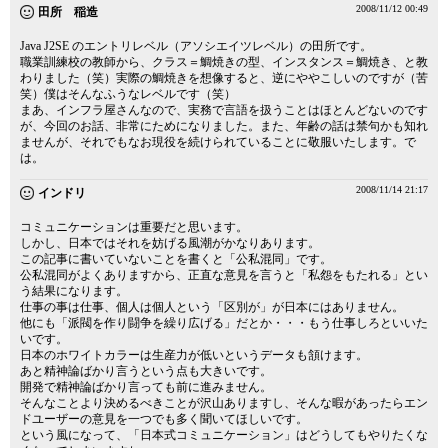
2008/11/12 00:49
田所 稲造
Java J2SE のエントリレベル（アソシエイツレベル）の田所です。
職業訓練校の教師から、クラス＝鯛焼きの型、インスタンス＝鯛焼き、と教
わりました（笑）実際の鯛焼きを想像すると、逆にややこしいのですが（苦
笑）僕はそんなふうなレベルです（笑）
まあ、インフラ屋さんなので、実務で言語を扱うことはほとんどないのです
が、今回のお話、非常にためになりました。また、年齢の話は禁句かも知れ
ませんが、それでもなお現役を続けられていることに敬服いたします。で
は。
2008/11/14 21:17
インドリ
コミュニケーションは重要だと思います。
しかし、日本ではそれを妨げる風潮がかなりあります。
この記事に書いていないことを書くと「公私混同」です。
公私混同がよくありますから、正直な意見を言うと「私怨をもたれる」とい
う結果になります。
仕事の事は仕事、個人は個人という「区別が」が日本にはありません。
他にも「派閥を作り闘争を繰り広げる」だとか・・・もう仕事しろといいた
いです。
日本のホワイトカラーは生産力が低いというデータも頷けます。
あと精神論ばかり言うという点も大きいです。
開発で精神論ばかり言っても前に進みません。
そんなことより決めるべきことが沢山ありますし、そんな暇があったらエン
ドユーザーの意見を一つでも多く聞いてほしいです。
という風になって、「日本式コミュニケーション」はどうしてもやりたくな