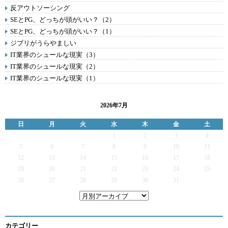
反アウトソーシング
SEとPG、どっちが頭がいい？（2）
SEとPG、どっちが頭がいい？（1）
ジブリがうらやましい
IT業界のシュールな現実（3）
IT業界のシュールな現実（2）
IT業界のシュールな現実（1）
2026年7月
日
月
火
水
木
金
土
1
2
3
4
5
6
7
8
9
10
11
12
13
14
15
16
17
18
19
20
21
22
23
24
25
26
27
28
29
30
31
カテゴリー