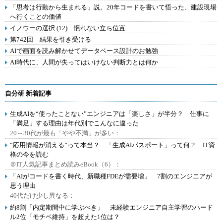
「思考は行動から生まれる」説。20年コードを書いて悟った、建設現場
へ行くことの価値
イノウーの選択 (12) 慣れない立ち位置
第742回 結果を引き受ける
AIで画面を読み解かせてデータベース設計のお勉強
AI時代に、人間が失ってはいけない判断力とは何か
自分研 新着記事
生成AIを“使ったことない”エンジニアは「楽しさ」が半分？ 仕事に
「満足」する理由は年代別でこんなに違った
20～30代が最も「やや不満」が多い：
“応用情報が消える”って本当？ 「生成AIパスポート」って何？ IT資
格の今を読む
＠IT人気記事まとめ読みeBook（6）：
「AIがコードを書く時代、新職種FDEが需要増」 7割のエンジニアが
思う理由
40代だけ少し異なる：
約8割「内定期間中に学ぶべき」 未経験エンジニア自主学習のハード
ル2位「モチベ維持」を超えた1位は？