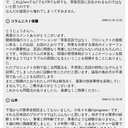
で、これはJavaでもCでもVBでも何でも、実装言語に左右されるものではな
いと思うのです。
なんだか論旨から逸れてしまってすみません。
2008/11/20 12:05
コラムニスト後藤
とうじょうさんへ。
再度のコメントありがとうございます。
開発現場のコミュニケーションが「実装言語ではなく、プロジェクトの規模
に依る」とのお話、お説のとおりです。作業を分担する場合のインターフェ
ースの重要性は、言語に関係なく考慮しなければならないのはもちろんのこ
とです。今回のコラムの本旨も、現場の管理体制がコミュニケーションを阻
害するようではトラブルの原因になるということを指摘することにありまし
た。
ただプロジェクト分割で起こる問題点を、不用意に言語の特性になぞらえて
説明してしまったために誤解が生じたのだと思います。論旨の進め方が不適
切であったことをお詫びします。
またご指摘のとおりわたしのVBは相当古く、最新の技術事情を反映してい
ませんでした。ご教示ありがとうございます。
これからも問題点がありましたら、遠慮なくご指摘ください。
2008/11/22 20:36
山本
下流からIT業界全部読ましてもらいました。小生４６歳のprogramaｒです。
それも日本語のプログラマではたぶんないと思います。46才ですが業界の経
験１０年ぐらい。筆者と同年齢ですが、筆者のような経験がありません。３
６歳の時に職種変更しました。１０年間一環して、とあるベンチャー起業で