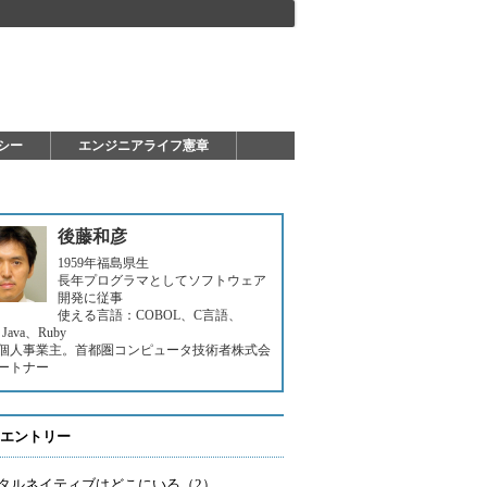
シー
エンジニアライフ憲章
後藤和彦
1959年福島県生
長年プログラマとしてソフトウェア
開発に従事
使える言語：COBOL、C言語、
Java、Ruby
個人事業主。首都圏コンピュータ技術者株式会
ートナー
エントリー
タルネイティブはどこにいる（2）