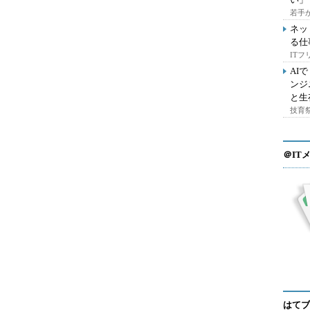
若手
ネッ
る仕
IT
AI
ンジ
と生
技育祭
＠IT
はてブ