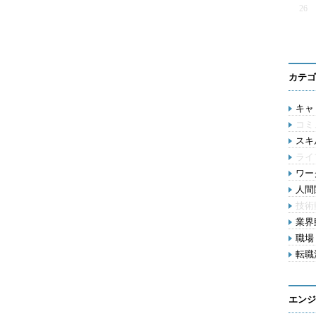
26
カテゴ
キャリ
コミ
スキル
ライ
ワー
人間関
技術
業界動
職場 
転職活
エンジ