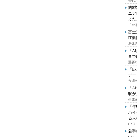
40
約8
ニア
えた
「や
富士
IT
夏休
「A
査で
重要
「E
デー
今週の
「A
収が
生成
「年
ハイ
る人
CX
若手
い」