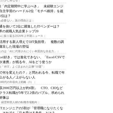
代だけ少し異なる：
割「内定期間中に学ぶべき」 未経験エンジ
自主学習のハードル2位「モチベ維持」を超
1位は？
る必要ない」派の理由とは：
通を抜いて2位に躍進したITベンダーは？
業界の就職人気企業トップ20
みに振り返る2026年上半期ニュース：
I活用する新人増えてOJT負担増」 複数の調
露呈した現場の苦悩
なのは「AIに代替されにくい本質的な自走力」：
xcel好き」では進化できない、「Excel/CSVで
タ連携」が残る今、AIをどう使うか
「＠IT」よく読まれた記事“10選”：
Iで何を変えたの？」と問われる今、転職で年
上がる人／上がらない人
AI時代の年収向上戦略（3）：
収2000万円以上が約6割」 CTO、CIOなど
クラス転職が5年で2.2倍のバブル、求められ
材像は
O・経営幹部人材の転職市場動向：
ITエンジニアの5割が「管理職になりたくな
 それでも「引き受ける条件」とは？