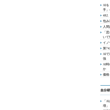
AI
手」
48
包み
人間
「思
いて
イノ
第7
AI
強
AI
か
価格
自分研
「A
増」