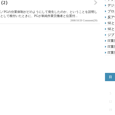
（2）
デジ
プロ
E／PGの分業体制がどのようにして発生したのか、ということを説明し
して根付いたときに、PGが単純作業労働者と位置付...
反ア
2008/10/20
Comment(20)
SE
SE
ジブ
IT
IT
IT
日
5
12
19