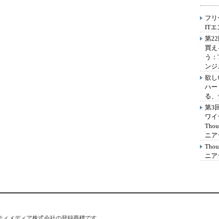
フリ
IT
第2
買え
う：
ンジ
欲し
ハー
る、
第3
ワイ
Th
ニア
Th
ニア
はアイティメディア株式会社の登録商標です。