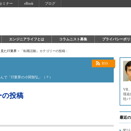
セミナー
eBook
ブログ
エンジニアライフとは
コラムニスト募集
プライバシーポリ
見たIT業界
>
「転職活動」カテゴリーの投稿：
界
RSS
んで「IT業界の小関智弘」（？）
VB、
ーの投稿
現在
社パ
最近の
デジ