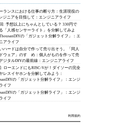
ーランスにおける仕事の断り方：生涯現役の
エンジニアを目指して：エンジニアライフ
2回: 予想以上にちゃんとしている？ 330円で
る「人感センサーライト」を分解してみよ
ThousanDIYの「ガジェット分解ライフ」：エ
ニアライフ
いハードは自分で作って売り出そう。「同人
ドウェア」のすゝめ：個人がものを作って売
デジタルDIYの最前線：エンジニアライフ
回: ローエンドにもRISC-Vが！ダイソーの完全
ヤレスイヤホンを分解してみよう：
ousanDIYの「ガジェット分解ライフ」：エンジ
ライフ
ousanDIYの「ガジェット分解ライフ」：エンジ
ライフ
利用規約