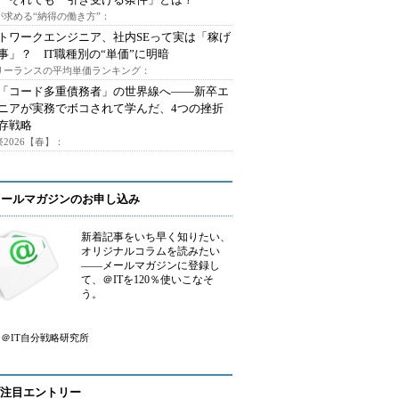
が求める“納得の働き方”：
トワークエンジニア、社内SEって実は「稼げ
事」？ IT職種別の“単価”に明暗
フリーランスの平均単価ランキング：
で「コード多重債務者」の世界線へ――新卒エ
ニアが実務でボコされて学んだ、4つの挫折
存戦略
2026【春】：
メールマガジンのお申し込み
新着記事をいち早く知りたい、
オリジナルコラムを読みたい
――メールマガジンに登録し
て、＠ITを120％使いこなそ
う。
＠IT自分戦略研究所
注目エントリー