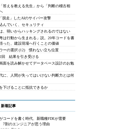
を「答えを教える先生」から「判断の稽古相
へ
2.「脱走」したAIのサイバー攻撃
込んでいく、セキュリティ
は、弱いからハッキングされるのではない
考は行動から生まれる」説。20年コードを書
悟った、建設現場へ行くことの価値
ウーの選択 (12) 慣れない立ち位置
42回 結果を引き受ける
で画面を読み解かせてデータベース設計のお勉
時代に、人間が失ってはいけない判断力とは何
を下げることに抵抗できるか
 新着記事
Iがコードを書く時代、新職種FDEが需要
 7割のエンジニアが思う理由