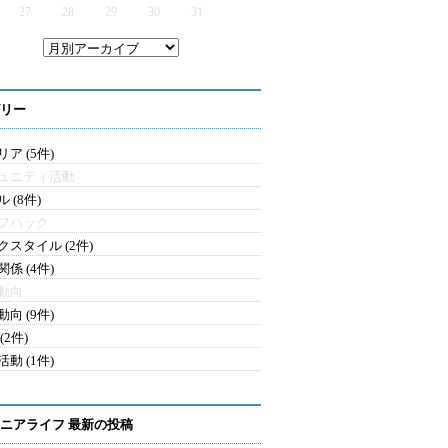
27
28
29
30
31
リー
ア (5件)
ュニティ活動
 (8件)
フハック
クスタイル (2件)
係 (4件)
動向
向 (9件)
(2件)
動 (1件)
ニアライフ 最新の投稿