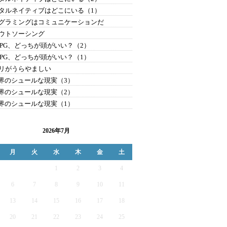
タルネイティブはどこにいる（1）
グラミングはコミュニケーションだ
ウトソーシング
とPG、どっちが頭がいい？（2）
とPG、どっちが頭がいい？（1）
リがうらやましい
業界のシュールな現実（3）
業界のシュールな現実（2）
業界のシュールな現実（1）
2026年7月
月
火
水
木
金
土
1
2
3
4
6
7
8
9
10
11
13
14
15
16
17
18
20
21
22
23
24
25