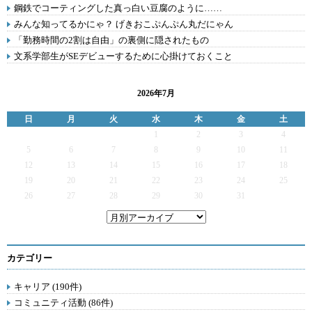
鋼鉄でコーティングした真っ白い豆腐のように……
みんな知ってるかにゃ？ げきおこぷんぷん丸だにゃん
「勤務時間の2割は自由」の裏側に隠されたもの
文系学部生がSEデビューするために心掛けておくこと
2026年7月
日
月
火
水
木
金
土
1
2
3
4
5
6
7
8
9
10
11
12
13
14
15
16
17
18
19
20
21
22
23
24
25
26
27
28
29
30
31
カテゴリー
キャリア (190件)
コミュニティ活動 (86件)