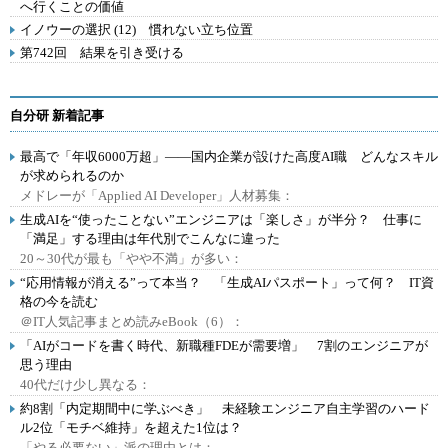
へ行くことの価値
イノウーの選択 (12) 慣れない立ち位置
第742回 結果を引き受ける
自分研 新着記事
最高で「年収6000万超」――国内企業が設けた高度AI職 どんなスキル
が求められるのか
メドレーが「Applied AI Developer」人材募集：
生成AIを“使ったことない”エンジニアは「楽しさ」が半分？ 仕事に
「満足」する理由は年代別でこんなに違った
20～30代が最も「やや不満」が多い：
“応用情報が消える”って本当？ 「生成AIパスポート」って何？ IT資
格の今を読む
＠IT人気記事まとめ読みeBook（6）：
「AIがコードを書く時代、新職種FDEが需要増」 7割のエンジニアが
思う理由
40代だけ少し異なる：
約8割「内定期間中に学ぶべき」 未経験エンジニア自主学習のハード
ル2位「モチベ維持」を超えた1位は？
「やる必要ない」派の理由とは：