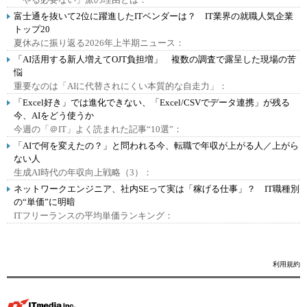
富士通を抜いて2位に躍進したITベンダーは？ IT業界の就職人気企業
トップ20
夏休みに振り返る2026年上半期ニュース：
「AI活用する新人増えてOJT負担増」 複数の調査で露呈した現場の苦
悩
重要なのは「AIに代替されにくい本質的な自走力」：
「Excel好き」では進化できない、「Excel/CSVでデータ連携」が残る
今、AIをどう使うか
今週の「＠IT」よく読まれた記事“10選”：
「AIで何を変えたの？」と問われる今、転職で年収が上がる人／上がら
ない人
生成AI時代の年収向上戦略（3）：
ネットワークエンジニア、社内SEって実は「稼げる仕事」？ IT職種別
の“単価”に明暗
ITフリーランスの平均単価ランキング：
利用規約