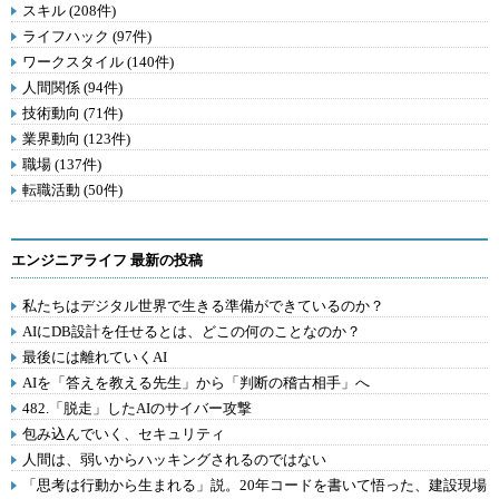
スキル (208件)
ライフハック (97件)
ワークスタイル (140件)
人間関係 (94件)
技術動向 (71件)
業界動向 (123件)
職場 (137件)
転職活動 (50件)
エンジニアライフ 最新の投稿
私たちはデジタル世界で生きる準備ができているのか？
AIにDB設計を任せるとは、どこの何のことなのか？
最後には離れていくAI
AIを「答えを教える先生」から「判断の稽古相手」へ
482.「脱走」したAIのサイバー攻撃
包み込んでいく、セキュリティ
人間は、弱いからハッキングされるのではない
「思考は行動から生まれる」説。20年コードを書いて悟った、建設現場