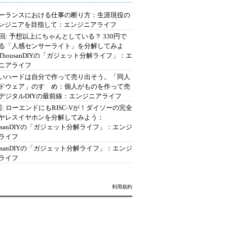
ーランスにおける仕事の断り方：生涯現役の
エンジニアを目指して：エンジニアライフ
2回: 予想以上にちゃんとしている？ 330円で
る「人感センサーライト」を分解してみよ
ThousanDIYの「ガジェット分解ライフ」：エ
ニアライフ
いハードは自分で作って売り出そう。「同人
ドウェア」のすゝめ：個人がものを作って売
デジタルDIYの最前線：エンジニアライフ
回: ローエンドにもRISC-Vが！ダイソーの完全
ヤレスイヤホンを分解してみよう：
ousanDIYの「ガジェット分解ライフ」：エンジ
ライフ
ousanDIYの「ガジェット分解ライフ」：エンジ
ライフ
利用規約