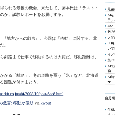
得られる最後の機会。果たして、藤本氏は「ラスト・
最後
のか。試験レポートをお届けする。
AI
手」
48
包み
人間
、『地方からの戯言』。今回は「移動」に関する、北
「思
だ。
いて
イノ
ら釧路まで仕事で移動するのは大変だ。移動距離は、
第7
AI
強
かかる「離島」、冬の道路を覆う「氷」など、北海道
AI
わる困難が付きまとう。
か
自分研
の戯言: 移動が億劫
via
kwout
生成
さ」
■□■