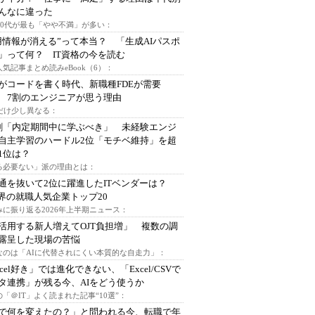
んなに違った
～30代が最も「やや不満」が多い：
用情報が消える”って本当？ 「生成AIパスポ
」って何？ IT資格の今を読む
人気記事まとめ読みeBook（6）：
Iがコードを書く時代、新職種FDEが需要
 7割のエンジニアが思う理由
代だけ少し異なる：
割「内定期間中に学ぶべき」 未経験エンジ
自主学習のハードル2位「モチベ維持」を超
1位は？
る必要ない」派の理由とは：
通を抜いて2位に躍進したITベンダーは？
業界の就職人気企業トップ20
みに振り返る2026年上半期ニュース：
I活用する新人増えてOJT負担増」 複数の調
露呈した現場の苦悩
なのは「AIに代替されにくい本質的な自走力」：
xcel好き」では進化できない、「Excel/CSVで
タ連携」が残る今、AIをどう使うか
「＠IT」よく読まれた記事“10選”：
Iで何を変えたの？」と問われる今、転職で年