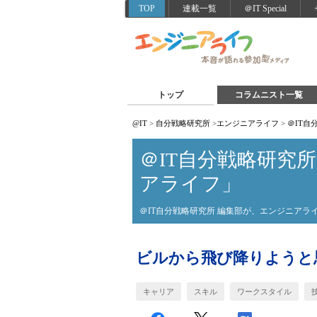
TOP
連載一覧
＠IT Special
トップ
コラムニスト一覧
@IT
>
自分戦略研究所
>
エンジニアライフ
>
＠IT
＠IT自分戦略研究
アライフ」
＠IT自分戦略研究所 編集部が、エンジニア
ビルから飛び降りようと
キャリア
スキル
ワークスタイル