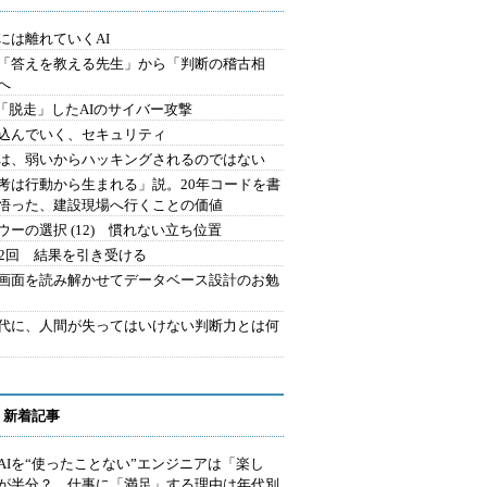
には離れていくAI
を「答えを教える先生」から「判断の稽古相
へ
2.「脱走」したAIのサイバー攻撃
込んでいく、セキュリティ
は、弱いからハッキングされるのではない
考は行動から生まれる」説。20年コードを書
悟った、建設現場へ行くことの価値
ウーの選択 (12) 慣れない立ち位置
42回 結果を引き受ける
で画面を読み解かせてデータベース設計のお勉
時代に、人間が失ってはいけない判断力とは何
 新着記事
AIを“使ったことない”エンジニアは「楽し
が半分？ 仕事に「満足」する理由は年代別