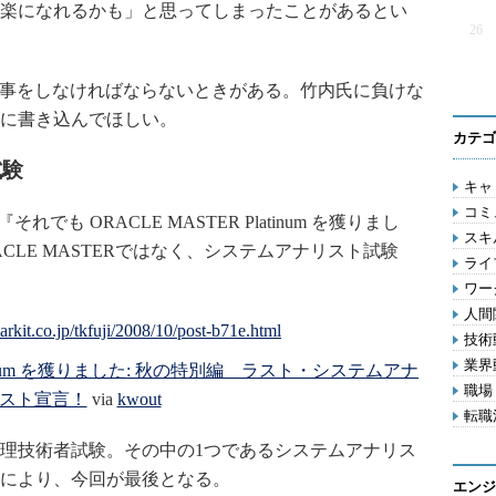
楽になれるかも」と思ってしまったことがあるとい
26
事をしなければならないときがある。竹内氏に負けな
に書き込んでほしい。
カテゴ
試験
キャリ
コミ
それでも ORACLE MASTER Platinum を獲りまし
スキル
CLE MASTERではなく、システムアナリスト試験
ライフ
ワー
人間関
技術動
業界動
latinum を獲りました: 秋の特別編 ラスト・システムアナ
職場 
スト宣言！
via
kwout
転職活
報処理技術者試験。その中の1つであるシステムアナリス
定により、今回が最後となる。
エンジ