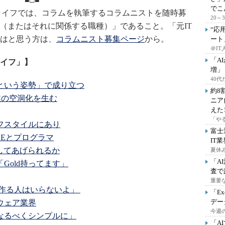
でこ
ライフでは、コラムを執筆するコラムニストを随時募
20
ア（またはそれに関係する職種）」であること。「元IT
“応
はと思う方は、
コラムニスト募集ページ
から。
ート
＠IT
「A
イフ」】
増」
40
という姿勢」で成り立つ
約8
業の空洞化を生む
ニア
えた
「や
フスタイルにあり
富士
Eとプログラマ
IT
してあげられるか
夏休
「A
Gold持ってます」
査で
重要
を作る人はいらないよ」
「E
デー
ウェア業界
今週の
なるべくシンプルに」
「A