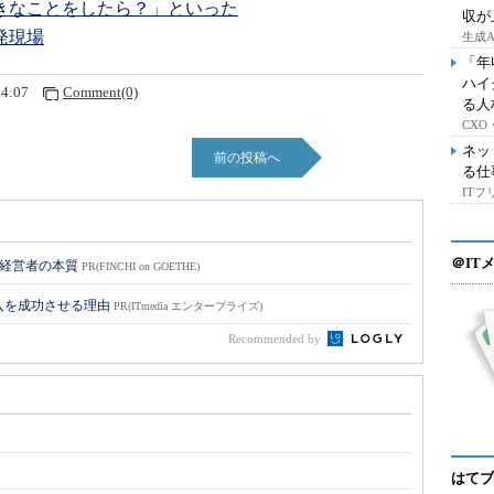
きなことをしたら？」といった
収が
発現場
生成
「年
ハイ
54:07
Comment(0)
る人
CX
ネッ
前の投稿へ
る仕
IT
＠IT
い経営者の本質
PR(FINCHI on GOETHE)
入を成功させる理由
PR(ITmedia エンタープライズ)
Recommended by
はてブ