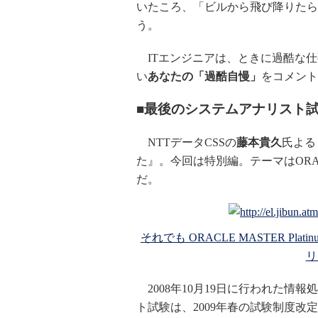
いたころ、「ビルから飛び降りたら
う。
ITエンジニアは、ときに過酷な仕
い
あなたの「過酷自慢」
をコメント
■最後のシステムアナリスト
NTTデータCSSの
藤本貴久
氏よる『
た』。今回は特別編。テーマはORA
だ。
それでも ORACLE MASTER P
リ
2008年10月19日に行われた情
ト試験は、2009年春の試験制度改