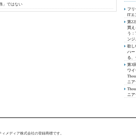
務」ではない
フリ
IT
第2
買え
う：
ンジ
欲し
ハー
る、
第3
ワイ
Th
ニア
Th
ニア
はアイティメディア株式会社の登録商標です。