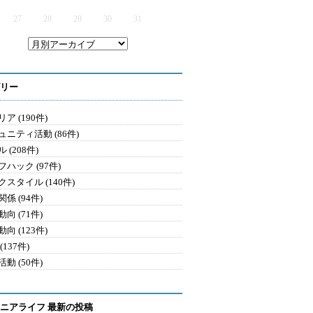
27
28
29
30
31
リー
ア (190件)
ュニティ活動 (86件)
 (208件)
ハック (97件)
クスタイル (140件)
係 (94件)
向 (71件)
向 (123件)
(137件)
動 (50件)
ニアライフ 最新の投稿