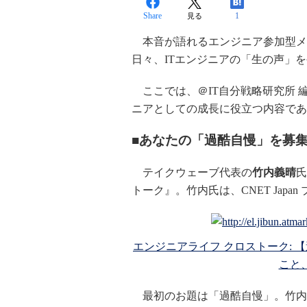
Share
1
見る
本音が語れるエンジニア参加型メデ
日々、ITエンジニアの「生の声」
ここでは、＠IT自分戦略研究所 
ニアとしての成長に役立つ内容であ
■あなたの「過酷自慢」を募
テイクウェーブ代表の
竹内義晴
氏
トーク』。竹内氏は、CNET Japa
エンジニアライフ クロストーク:
こと
最初のお題は「過酷自慢」。竹内