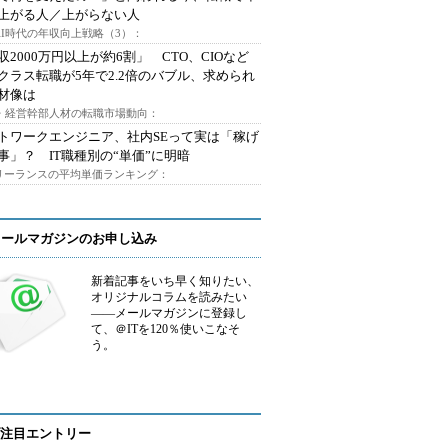
上がる人／上がらない人
AI時代の年収向上戦略（3）：
収2000万円以上が約6割」 CTO、CIOなど
クラス転職が5年で2.2倍のバブル、求められ
材像は
O・経営幹部人材の転職市場動向：
トワークエンジニア、社内SEって実は「稼げ
事」？ IT職種別の“単価”に明暗
フリーランスの平均単価ランキング：
メールマガジンのお申し込み
新着記事をいち早く知りたい、
オリジナルコラムを読みたい
――メールマガジンに登録し
て、＠ITを120％使いこなそ
う。
注目エントリー