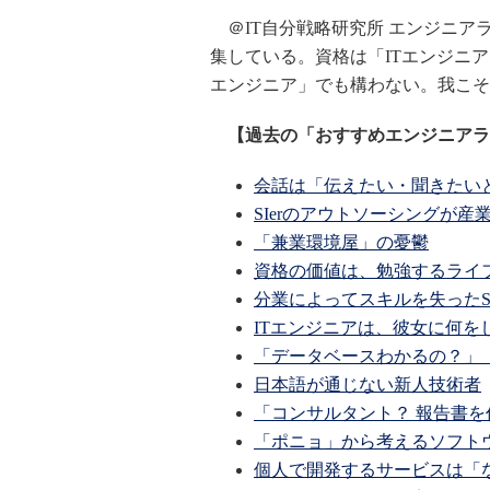
＠IT自分戦略研究所 エンジニア
集している。資格は「ITエンジニ
エンジニア」でも構わない。我こそ
【過去の「おすすめエンジニアラ
会話は「伝えたい・聞きたい
SIerのアウトソーシングが産
「兼業環境屋」の憂鬱
資格の価値は、勉強するライ
分業によってスキルを失ったS
ITエンジニアは、彼女に何を
「データベースわかるの？」「
日本語が通じない新人技術者
「コンサルタント？ 報告書
「ポニョ」から考えるソフト
個人で開発するサービスは「