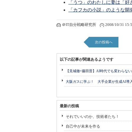
「うつ」のわたしに妻は「好
「カフカの小説」のような開
＠IT自分戦略研究所
2008/10/31 15:
次の投稿へ
以下の記事が関連あるようです
【見城徹×藤田晋】AI時代でも変わらな
大阪ガスに学ぶ！ 大手企業が生成AI導
最新の投稿
それでいいのか、技術者たち！
自己中が未来を作る