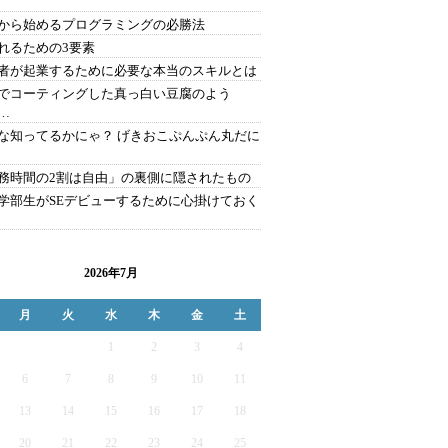
から始めるプログラミングの必勝法
れるための3要素
者が起業するために必要な本当のスキルとは
でコーティングした真っ白い豆腐のよう
…
な知ってるかにゃ？ げきおこぷんぷん丸だに
務時間の2割は自由」の裏側に隠されたもの
学部生がSEデビューするために心掛けておく
2026年7月
月
火
水
木
金
土
1
2
3
4
6
7
8
9
10
11
13
14
15
16
17
18
20
21
22
23
24
25