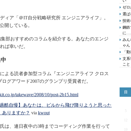
い
ゼロ
選ば
ィア「＠IT自分戦略研究所 エンジニアライフ」。
技術
を公開している。
鋼鉄
に…
編集部おすすめのコラムを紹介する。あなたのエンジ
みん
ゃん
れば幸いだ。
「勤
文系
集中
こと
による読者参加型コラム『エンジニアライフ クロス
n ブログアワード2007のグランプリ受賞者だ。
日
 【過酷自慢】あなたは、ビルから飛び降りようと思った
5
、ありますか？
via
kwout
12
氏は、連日夜中の3時までコーディング作業を行って
19