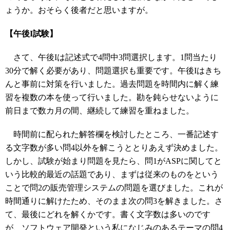
ょうか。おそらく後者だと思いますが。
【午後I試験】
さて、午後Iは記述式で4問中3問選択します。1問当たり
30分で解く必要があり、問題選択も重要です。午後Iはきち
んと事前に対策を行いました。過去問題を時間内に解く練
習を複数の本を使って行いました。勘を鈍らせないように
前日まで数カ月の間、継続して練習を重ねました。
時間前に配られた解答欄を検討したところ、一番記述す
る文字数が多い問4以外を解こうととりあえず決めました。
しかし、試験が始まり問題を見たら、問1がASPに関してと
いう比較的最近の話題であり、まずは従来のものをという
ことで問2の販売管理システムの問題を選びました。これが
時間通りに解けたため、そのまま次の問3を解きました。さ
て、最後にどれを解くかです。書く文字数は多いのです
が、ソフトウェア開発という私になじみのあるテーマの問4