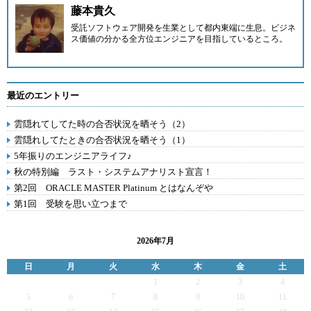
藤本貴久
受託ソフトウェア開発を生業として都内東端に生息。ビジネ
ス価値の分かる全方位エンジニアを目指しているところ。
最近のエントリー
雲隠れてしてた時の合否状況を晒そう（2）
雲隠れしてたときの合否状況を晒そう（1）
5年振りのエンジニアライフ♪
秋の特別編 ラスト・システムアナリスト宣言！
第2回 ORACLE MASTER Platinum とはなんぞや
第1回 受験を思い立つまで
2026年7月
日
月
火
水
木
金
土
1
2
3
4
5
6
7
8
9
10
11