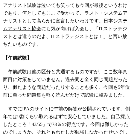
アナリスト試験は泣いても笑っても今回が最後というわけ
であり、何としてもここで受かって、ラスト・システムア
ナリストとして高らかに宣言したいわけです。
日本システ
ムアナリスト協会
にも気が向けば入会し、「ITストラテジ
ストとは違うのだよ、ITストラテジストとは！」と言い放
ちたいものです。
【午前試験】
午前試験は他の区分と共通するものですが、ここ数年真
面目に対策をしていません。過去問と全く同じ問題だった
り、似たような問題だったりすることも多く、今回も5年位
前に買った問題集を軽く読んだだけで試験に臨みました。
すでに
IPAのサイト
に午前の解答が公開されています。例
年では9割くらい取れるはずで安心していました。自己採点
したところ「43/55」で78％の得点です。今回は難しかった
のでしょうか、それともわたしが勉強しなかったせいでし