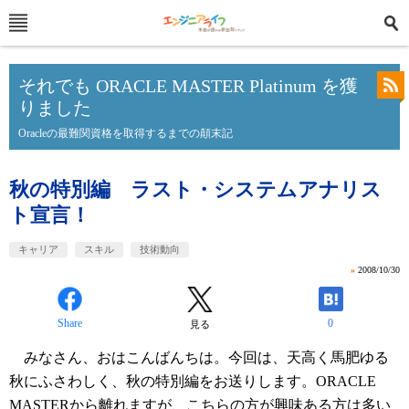
それでも ORACLE MASTER Platinum を獲
りました
Oracleの最難関資格を取得するまでの顛末記
秋の特別編 ラスト・システムアナリス
ト宣言！
キャリア
スキル
技術動向
»
2008/10/30
Share
0
見る
みなさん、おはこんばんちは。今回は、天高く馬肥ゆる
秋にふさわしく、秋の特別編をお送りします。ORACLE
MASTERから離れますが、こちらの方が興味ある方は多い