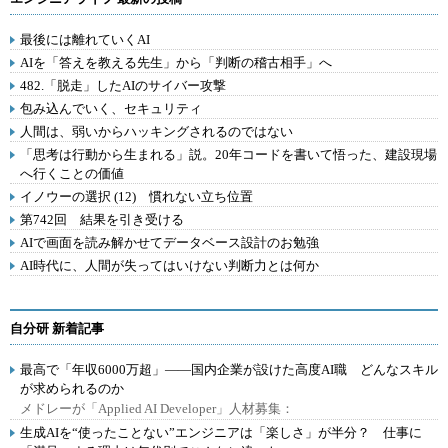
最後には離れていくAI
AIを「答えを教える先生」から「判断の稽古相手」へ
482.「脱走」したAIのサイバー攻撃
包み込んでいく、セキュリティ
人間は、弱いからハッキングされるのではない
「思考は行動から生まれる」説。20年コードを書いて悟った、建設現場
へ行くことの価値
イノウーの選択 (12) 慣れない立ち位置
第742回 結果を引き受ける
AIで画面を読み解かせてデータベース設計のお勉強
AI時代に、人間が失ってはいけない判断力とは何か
自分研 新着記事
最高で「年収6000万超」――国内企業が設けた高度AI職 どんなスキル
が求められるのか
メドレーが「Applied AI Developer」人材募集：
生成AIを“使ったことない”エンジニアは「楽しさ」が半分？ 仕事に