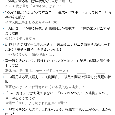
「満足」する理由は年代別でこんなに違った
20～30代が最も「やや不満」が多い：
“応用情報が消える”って本当？ 「生成AIパスポート」って何？ IT資
格の今を読む
＠IT人気記事まとめ読みeBook（6）：
「AIがコードを書く時代、新職種FDEが需要増」 7割のエンジニアが
思う理由
40代だけ少し異なる：
約8割「内定期間中に学ぶべき」 未経験エンジニア自主学習のハード
ル2位「モチベ維持」を超えた1位は？
「やる必要ない」派の理由とは：
富士通を抜いて2位に躍進したITベンダーは？ IT業界の就職人気企業
トップ20
夏休みに振り返る2026年上半期ニュース：
「AI活用する新人増えてOJT負担増」 複数の調査で露呈した現場の苦
悩
重要なのは「AIに代替されにくい本質的な自走力」：
「Excel好き」では進化できない、「Excel/CSVでデータ連携」が残る
今、AIをどう使うか
今週の「＠IT」よく読まれた記事“10選”：
「AIで何を変えたの？」と問われる今、転職で年収が上がる人／上がら
ない人