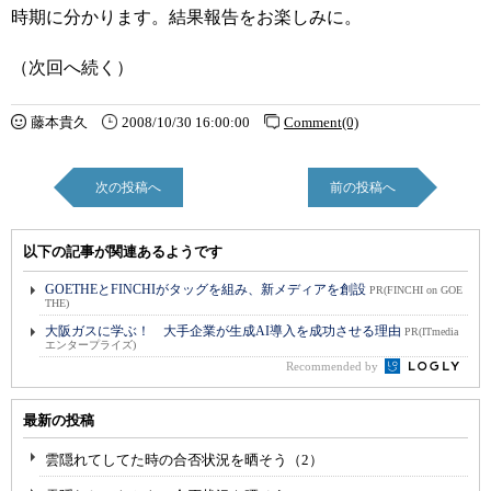
時期に分かります。結果報告をお楽しみに。
（次回へ続く）
藤本貴久
2008/10/30 16:00:00
Comment(0)
次の投稿へ
前の投稿へ
以下の記事が関連あるようです
GOETHEとFINCHIがタッグを組み、新メディアを創設
PR(FINCHI on GOE
THE)
大阪ガスに学ぶ！ 大手企業が生成AI導入を成功させる理由
PR(ITmedia
エンタープライズ)
Recommended by
最新の投稿
雲隠れてしてた時の合否状況を晒そう（2）