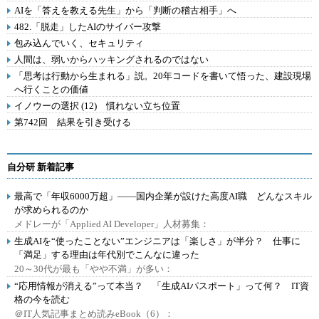
AIを「答えを教える先生」から「判断の稽古相手」へ
482.「脱走」したAIのサイバー攻撃
包み込んでいく、セキュリティ
人間は、弱いからハッキングされるのではない
「思考は行動から生まれる」説。20年コードを書いて悟った、建設現場
へ行くことの価値
イノウーの選択 (12) 慣れない立ち位置
第742回 結果を引き受ける
自分研 新着記事
最高で「年収6000万超」――国内企業が設けた高度AI職 どんなスキル
が求められるのか
メドレーが「Applied AI Developer」人材募集：
生成AIを“使ったことない”エンジニアは「楽しさ」が半分？ 仕事に
「満足」する理由は年代別でこんなに違った
20～30代が最も「やや不満」が多い：
“応用情報が消える”って本当？ 「生成AIパスポート」って何？ IT資
格の今を読む
＠IT人気記事まとめ読みeBook（6）：