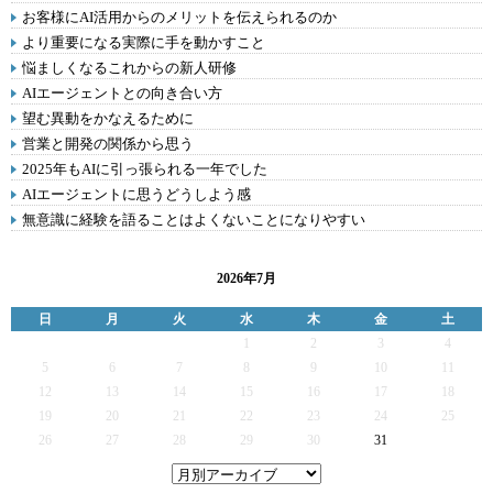
お客様にAI活用からのメリットを伝えられるのか
より重要になる実際に手を動かすこと
悩ましくなるこれからの新人研修
AIエージェントとの向き合い方
望む異動をかなえるために
営業と開発の関係から思う
2025年もAIに引っ張られる一年でした
AIエージェントに思うどうしよう感
無意識に経験を語ることはよくないことになりやすい
2026年7月
日
月
火
水
木
金
土
1
2
3
4
5
6
7
8
9
10
11
12
13
14
15
16
17
18
19
20
21
22
23
24
25
26
27
28
29
30
31