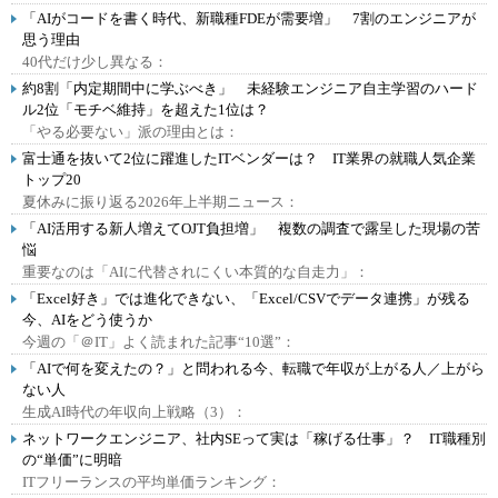
「AIがコードを書く時代、新職種FDEが需要増」 7割のエンジニアが
思う理由
40代だけ少し異なる：
約8割「内定期間中に学ぶべき」 未経験エンジニア自主学習のハード
ル2位「モチベ維持」を超えた1位は？
「やる必要ない」派の理由とは：
富士通を抜いて2位に躍進したITベンダーは？ IT業界の就職人気企業
トップ20
夏休みに振り返る2026年上半期ニュース：
「AI活用する新人増えてOJT負担増」 複数の調査で露呈した現場の苦
悩
重要なのは「AIに代替されにくい本質的な自走力」：
「Excel好き」では進化できない、「Excel/CSVでデータ連携」が残る
今、AIをどう使うか
今週の「＠IT」よく読まれた記事“10選”：
「AIで何を変えたの？」と問われる今、転職で年収が上がる人／上がら
ない人
生成AI時代の年収向上戦略（3）：
ネットワークエンジニア、社内SEって実は「稼げる仕事」？ IT職種別
の“単価”に明暗
ITフリーランスの平均単価ランキング：