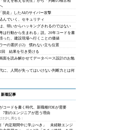
を「答えを教える先生」から「判断の稽古相
へ
2.「脱走」したAIのサイバー攻撃
込んでいく、セキュリティ
は、弱いからハッキングされるのではない
考は行動から生まれる」説。20年コードを書
悟った、建設現場へ行くことの価値
ウーの選択 (12) 慣れない立ち位置
42回 結果を引き受ける
で画面を読み解かせてデータベース設計のお勉
時代に、人間が失ってはいけない判断力とは何
 新着記事
Iがコードを書く時代、新職種FDEが需要
 7割のエンジニアが思う理由
代だけ少し異なる：
割「内定期間中に学ぶべき」 未経験エンジ