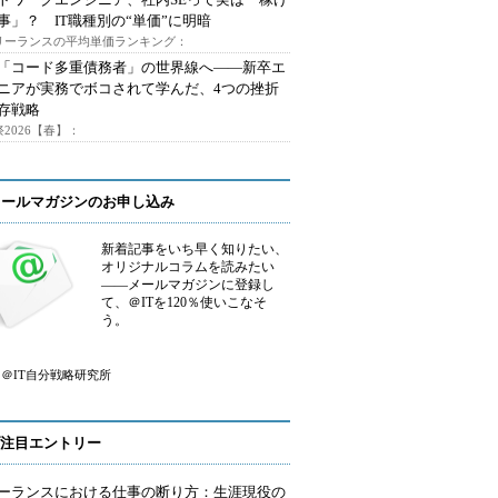
事」？ IT職種別の“単価”に明暗
フリーランスの平均単価ランキング：
で「コード多重債務者」の世界線へ――新卒エ
ニアが実務でボコされて学んだ、4つの挫折
存戦略
2026【春】：
メールマガジンのお申し込み
新着記事をいち早く知りたい、
オリジナルコラムを読みたい
――メールマガジンに登録し
て、＠ITを120％使いこなそ
う。
＠IT自分戦略研究所
注目エントリー
ーランスにおける仕事の断り方：生涯現役の