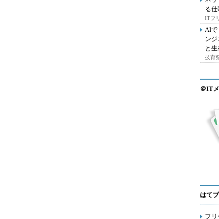
る仕
IT
AI
ンジ
と生
技育祭
＠IT
はてブ
フリ