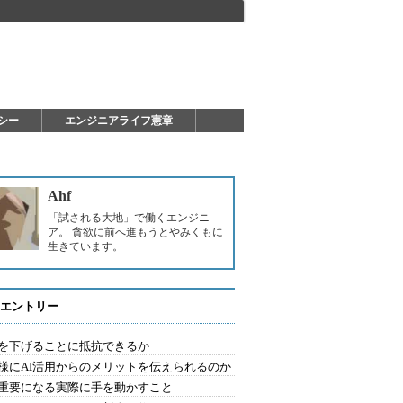
シー
エンジニアライフ憲章
Ahf
「試される大地」で働くエンジニ
ア。 貪欲に前へ進もうとやみくもに
生きています。
エントリー
を下げることに抵抗できるか
様にAI活用からのメリットを伝えられるのか
重要になる実際に手を動かすこと