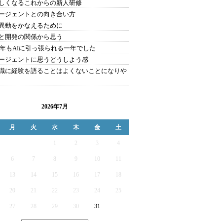
しくなるこれからの新人研修
エージェントとの向き合い方
異動をかなえるために
と開発の関係から思う
25年もAIに引っ張られる一年でした
エージェントに思うどうしよう感
識に経験を語ることはよくないことになりや
2026年7月
月
火
水
木
金
土
1
2
3
4
6
7
8
9
10
11
13
14
15
16
17
18
20
21
22
23
24
25
27
28
29
30
31