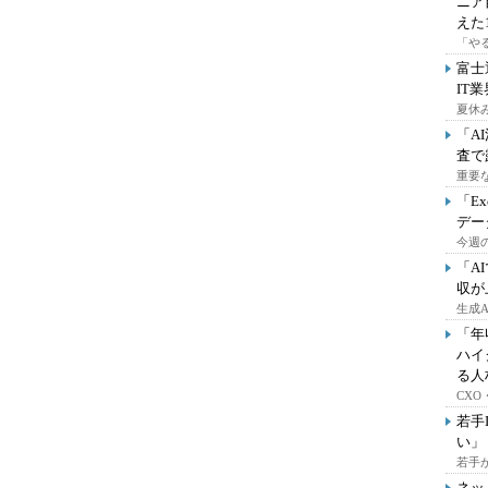
ニア
えた
「や
富士
IT
夏休
「A
査で
重要
「E
デー
今週の
「A
収が
生成
「年
ハイ
る人
CX
若手
い」
若手
ネッ