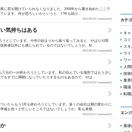
夜に窓を開けていられなくなりました。2008年から書き始めたここで
ています。何が恐ろしいかというと、17年も続け...
2025/09/30
Comment(0)
カテゴ
たい気持ちはある
キャリ
コミ
ろうとしています。今年の始まりから振り返ってみると、やはりAI周
技術者以外にも感じられているのではないでしょうか。M...
スキル
2025/06/30
Comment(0)
ライフ
ワー
人間関
も三分の一が終わろうとしています。私の住んでいる場所ではもう少し
技術動
でもすでに満開になっていたりするものもあるので、やは...
業界動
2025/04/30
Comment(0)
職場 
転職活
ついたらもう3月も終わろうとしています。多くの会社は期の変わりに
準備も色々と忙しいところではないでしょうか。私も来期...
エンジ
2025/03/31
Comment(0)
のか
最後