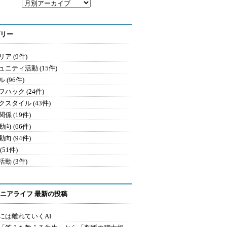
リー
ア (9件)
ュニティ活動 (15件)
 (96件)
ハック (24件)
クスタイル (43件)
係 (19件)
向 (66件)
向 (94件)
(51件)
動 (3件)
ニアライフ 最新の投稿
には離れていくAI