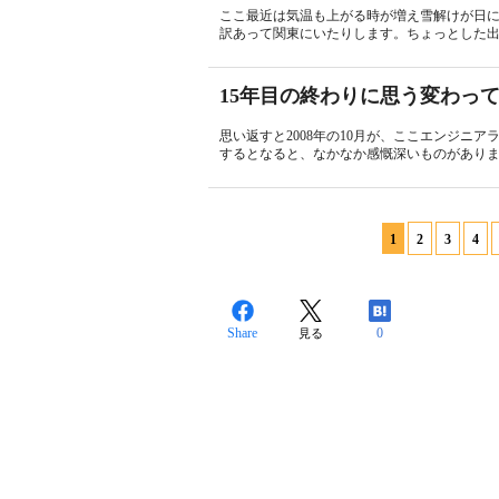
ここ最近は気温も上がる時が増え雪解けが日
訳あって関東にいたりします。ちょっとした出
15年目の終わりに思う変わっ
思い返すと2008年の10月が、ここエンジニ
するとなると、なかなか感慨深いものがありま
1
2
3
4
Share
0
見る