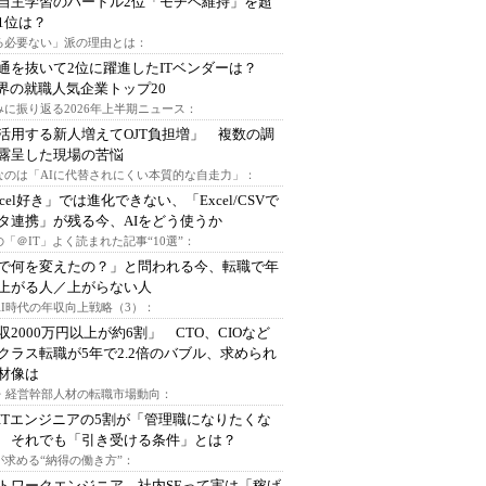
自主学習のハードル2位「モチベ維持」を超
1位は？
る必要ない」派の理由とは：
通を抜いて2位に躍進したITベンダーは？
業界の就職人気企業トップ20
みに振り返る2026年上半期ニュース：
I活用する新人増えてOJT負担増」 複数の調
露呈した現場の苦悩
なのは「AIに代替されにくい本質的な自走力」：
xcel好き」では進化できない、「Excel/CSVで
タ連携」が残る今、AIをどう使うか
「＠IT」よく読まれた記事“10選”：
Iで何を変えたの？」と問われる今、転職で年
上がる人／上がらない人
AI時代の年収向上戦略（3）：
収2000万円以上が約6割」 CTO、CIOなど
クラス転職が5年で2.2倍のバブル、求められ
材像は
O・経営幹部人材の転職市場動向：
ITエンジニアの5割が「管理職になりたくな
 それでも「引き受ける条件」とは？
が求める“納得の働き方”：
トワークエンジニア、社内SEって実は「稼げ