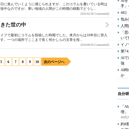
AI
に日に進んでいくように感じられますが、このコラムを書いている時は
手」
張中なのですが、寒い地域の人間がこの時期の移動でどうし...
48
2025/02/28
Comment(0)
包み
てきた世の中
人間
「思
アライフで最初にコラムを投稿した時期でした。来月からは16年目に突入
いて
す。一つの場所でここまで長く何かしらの文章を投...
イノ
2024/09/30
Comment(0)
第7
AI
5
6
7
8
9
10
次のページへ
強
AI
か
自分研
「A
増」
40
約8