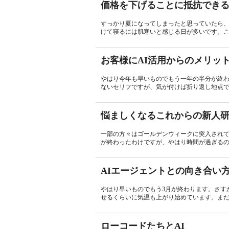
価格を下げることに抵抗でき
すっかり夏になってしまったと思っていたら
けて寝るには肌寒いと感じる日が多いです。こ
お客様にAI活用からのメリッ
やはり今年も早いものでもう一年の半分が終
ないセリフですが、気が付けば折り返し地点で
悩ましくなるこれからの新人
一部の方々はゴールデンウィークに突入されて
が終わったわけですが、やはり時間が過ぎるのは
AIエージェントとの向き合い
やはり早いものでもう3月が終わります。さす
せるくらいに気温も上がり始めています。まだ
ローコードたちとAI