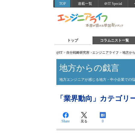
TOP
連載一覧
＠IT Special
トップ
コラムニスト一覧
@IT
>
自分戦略研究所
>
エンジニアライフ
>
地方か
地方からの戯言
地方エンジニアが感じる地方・中小企業での
「業界動向」カテゴリ
Share
0
見る