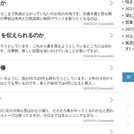
悩ま
るか
AI
、そこまで気温が上がっていないのが北の大地です。先週今週と窓を開
望む
の季節は本州との気温差に毎回マウントを取りたくなるのは...
営業
2026/07/31
Comment(0)
20
トを伝えられるのか
AI
無意
わろうとしています。これから夏を迎えようとしているところには合わ
すい
す。仕事柄、新しい話題を追いかけていることが多いですが...
2026/06/30
Comment(0)
研修
日
いるように、気が付けば4月も終わろうとしています。１年の３分の１
とても早いものです。多くの会社では4月になると新人...
2026/04/30
Comment(0)
5
方
12
がに北の大地も雪はかなり減り、そろそろ春がやってくるのかなと思わ
ストーブは使ってますが。今日までは非エンジニアな立ち...
19
2026/03/31
Comment(0)
26