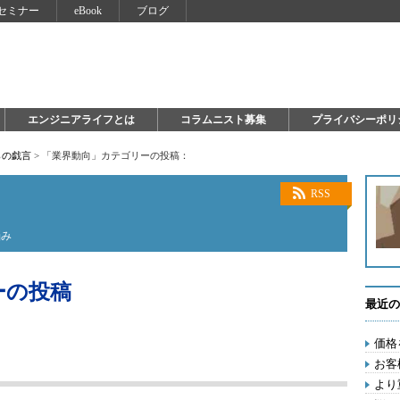
セミナー
eBook
ブログ
エンジニアライフとは
コラムニスト募集
プライバシーポリ
らの戯言
>
「業界動向」カテゴリーの投稿：
RSS
悩み
ーの投稿
最近の
価格
お客
より