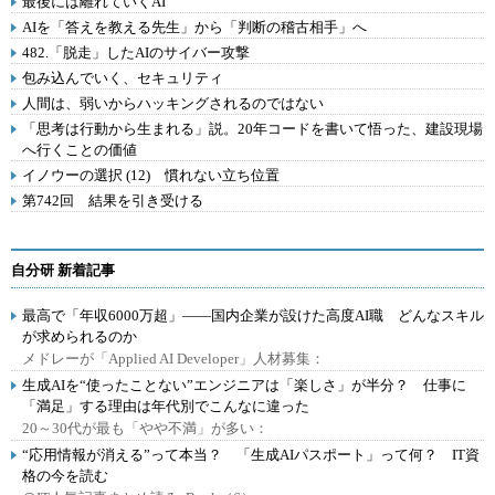
最後には離れていくAI
AIを「答えを教える先生」から「判断の稽古相手」へ
482.「脱走」したAIのサイバー攻撃
包み込んでいく、セキュリティ
人間は、弱いからハッキングされるのではない
「思考は行動から生まれる」説。20年コードを書いて悟った、建設現場
へ行くことの価値
イノウーの選択 (12) 慣れない立ち位置
第742回 結果を引き受ける
自分研 新着記事
最高で「年収6000万超」――国内企業が設けた高度AI職 どんなスキル
が求められるのか
メドレーが「Applied AI Developer」人材募集：
生成AIを“使ったことない”エンジニアは「楽しさ」が半分？ 仕事に
「満足」する理由は年代別でこんなに違った
20～30代が最も「やや不満」が多い：
“応用情報が消える”って本当？ 「生成AIパスポート」って何？ IT資
格の今を読む