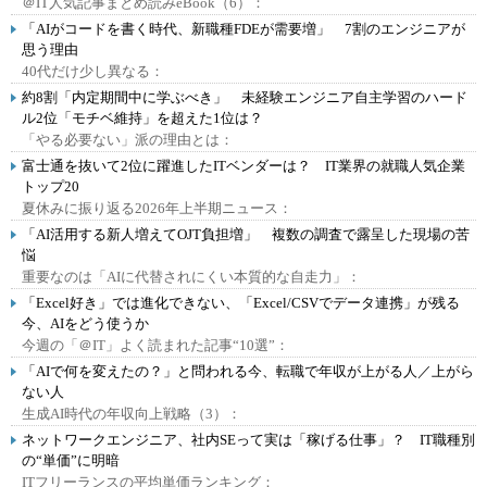
＠IT人気記事まとめ読みeBook（6）：
「AIがコードを書く時代、新職種FDEが需要増」 7割のエンジニアが
思う理由
40代だけ少し異なる：
約8割「内定期間中に学ぶべき」 未経験エンジニア自主学習のハード
ル2位「モチベ維持」を超えた1位は？
「やる必要ない」派の理由とは：
富士通を抜いて2位に躍進したITベンダーは？ IT業界の就職人気企業
トップ20
夏休みに振り返る2026年上半期ニュース：
「AI活用する新人増えてOJT負担増」 複数の調査で露呈した現場の苦
悩
重要なのは「AIに代替されにくい本質的な自走力」：
「Excel好き」では進化できない、「Excel/CSVでデータ連携」が残る
今、AIをどう使うか
今週の「＠IT」よく読まれた記事“10選”：
「AIで何を変えたの？」と問われる今、転職で年収が上がる人／上がら
ない人
生成AI時代の年収向上戦略（3）：
ネットワークエンジニア、社内SEって実は「稼げる仕事」？ IT職種別
の“単価”に明暗
ITフリーランスの平均単価ランキング：