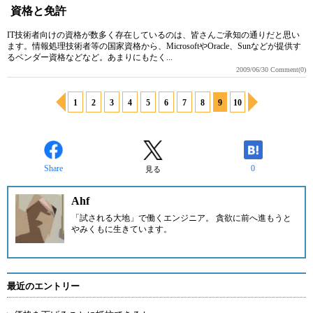
資格と免許
IT技術者向けの資格が数多く存在しているのは、皆さんご承知の通りだと思い
ます。情報処理技術者等の国家資格から、MicrosoftやOracle、Sunなどが提供す
るベンダー資格などなど。あまりにもたく...
2009/06/30
Comment(0)
1
2
3
4
5
6
7
8
9
10
Share
0
見る
Ahf
「試される大地」で働くエンジニア。 貪欲に前へ進もうと
やみくもに生きています。
最近のエントリー