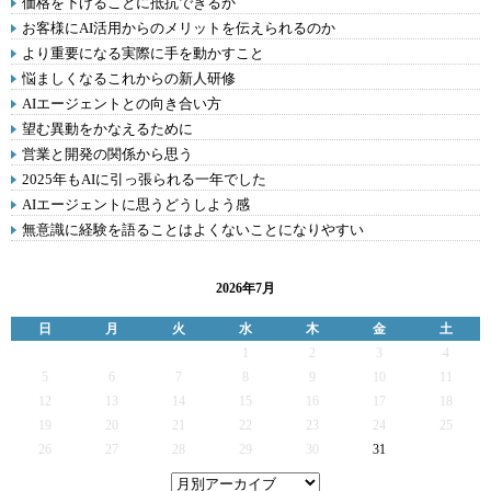
価格を下げることに抵抗できるか
お客様にAI活用からのメリットを伝えられるのか
より重要になる実際に手を動かすこと
悩ましくなるこれからの新人研修
AIエージェントとの向き合い方
望む異動をかなえるために
営業と開発の関係から思う
2025年もAIに引っ張られる一年でした
AIエージェントに思うどうしよう感
無意識に経験を語ることはよくないことになりやすい
2026年7月
日
月
火
水
木
金
土
1
2
3
4
5
6
7
8
9
10
11
12
13
14
15
16
17
18
19
20
21
22
23
24
25
26
27
28
29
30
31