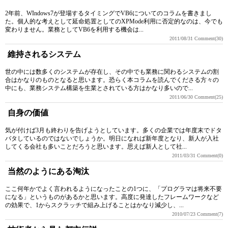
2年前、WIndows7が登場するタイミングでVB6についてのコラムを書きまし
た。個人的な考えとして延命処置としてのXPMode利用に否定的なのは、今でも
変わりません。業務としてVB6を利用する機会は...
2011/08/31
Comment(30)
維持されるシステム
世の中には数多くのシステムが存在し、その中でも業務に関わるシステムの割
合はかなりのものとなると思います。恐らく本コラムを読んでくださる方々の
中にも、業務システム構築を生業とされている方はかなり多いので...
2011/06/30
Comment(25)
自身の価値
気が付けば3月も終わりを告げようとしています。多くの企業では年度末でドタ
バタしているのではないでしょうか。明日になれば新年度となり、新人が入社
してくる会社も多いことだろうと思います。思えば新人として社...
2011/03/31
Comment(0)
当然のようにある淘汰
ここ何年かでよく言われるようになったことの1つに、「プログラマは将来不要
になる」というものがあるかと思います。高度に発達したフレームワークなど
の効果で、1からスクラッチで組み上げることはかなり減少し、...
2010/07/23
Comment(7)