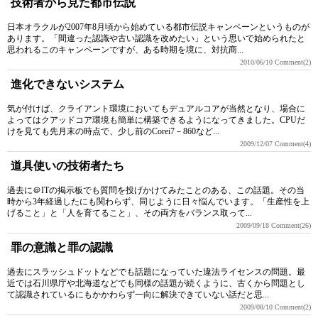
技術者から見た都市伝説
日本オラクルが2007年8月頃から始めている都市伝説キャンペーンというものが
あります。「間違った認識や古い認識を改めたい」という思いで始められたと
思われるこのキャンペーンですが、ある時期を境に、対抗商...
2010/06/10
Comment(2)
進化できないシステム
気が付けば、クライアント環境においてもデュアルコアが当然となり、場合に
よってはクアッドコア環境も簡単に構築できるようになってきました。CPUだ
けを見ても先月末の時点で、少し前のCorei7－860など...
2009/12/07
Comment(4)
道具使いの技術者たち
過去に＠ITの掲示板でも質問を投げかけてみたことのある、この話題。その当
時から3年経過したにも関わらず、同じように日々悩んでいます。「生産性を上
げること」と「人を育てること」、その両方をバランス取って...
2009/09/18
Comment(26)
罪の意識と罪の認識
過去にスラッシュドットなどでも話題になっていた違法ライセンスの問題。最
近では石川県庁や北海道などでも同様の話題が続くように、古くから問題とし
て認識されているにもかかわらず一向に解決できていない話だと思...
2009/08/10
Comment(2)