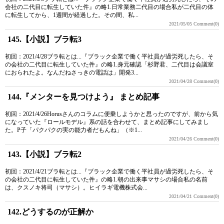
会社の二代目に転生していた件』の略1.日常業務二代目の場合私が二代目の体
に転生してから、1週間が経過した。その間、私...
2021/05/05
Comment(0)
145.【小説】ブラ転3
初回：2021/4/28ブラ転とは...『ブラック企業で働く平社員が過労死したら、そ
の会社の二代目に転生していた件』の略1.身元確認「杉野君、二代目は会議室
におられたよ。なんだねさっきの電話は」開発3...
2021/04/28
Comment(0)
144.『メンターを見つけよう』 まとめ記事
初回：2021/4/26Horusさんのコラムに便乗しようかと思ったのですが、前から気
になっていた『ロールモデル』系の話を合わせて、まとめ記事にしてみまし
た。P子「パクパクの実の能力者だもんね」（※1...
2021/04/26
Comment(0)
143.【小説】ブラ転2
初回：2021/4/21ブラ転とは...『ブラック企業で働く平社員が過労死したら、そ
の会社の二代目に転生していた件』の略1.朝の出来事マサシの場合私の名前
は、クスノキ将司（マサシ）。ヒイラギ電機株式会...
2021/04/21
Comment(0)
142.どうするのが正解か