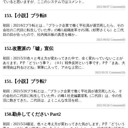
ていると思いますが、ここのシステムではコメント...
2021/06/07
Comment(6)
153.【小説】ブラ転8
初回：2021/6/2ブラ転とは...『ブラック企業で働く平社員が過労死したら、その
会社の二代目に転生していた件』の略1.組織改革その2私（杉野さくら）と二代
目の目が合ったので、社内掲示板の真意を確か...
2021/06/02
Comment(0)
152.改憲派の「嘘」宣伝
初回：2021/5/31色々と考え方が変わってきた中で、全く変わっていないことが
あります。P子「どういう事？」（※1）戦争反対という事です。P子「まあ、大
体理由は判るけどね」軍隊に入って、アホな上官に...
2021/05/31
Comment(10)
151.【小説】ブラ転7
初回：2021/5/26ブラ転とは...『ブラック企業で働く平社員が過労死したら、そ
の会社の二代目に転生していた件』の略1.社史編纂室私（二代目）は、今の生
活に飽きてきた。二代目は、よくこんな生活を続...
2021/05/26
Comment(0)
150.勘弁してください Part2
初回：2021/5/24最近、色々と考え方が変わってきた気がします。P子「どういう