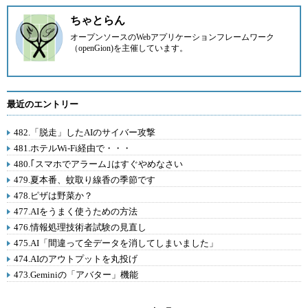
ちゃとらん
オープンソースのWebアプリケーションフレームワーク
（openGion)を主催しています。
最近のエントリー
482.「脱走」したAIのサイバー攻撃
481.ホテルWi-Fi経由で・・・
480.｢スマホでアラーム｣はすぐやめなさい
479.夏本番、蚊取り線香の季節です
478.ピザは野菜か？
477.AIをうまく使うための方法
476.情報処理技術者試験の見直し
475.AI「間違って全データを消してしまいました」
474.AIのアウトプットを丸投げ
473.Geminiの「アバター」機能