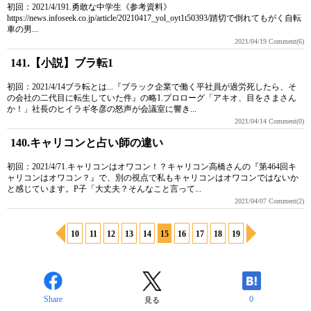
初回：2021/4/191.勇敢な中学生《参考資料》
https://news.infoseek.co.jp/article/20210417_yol_oyt1t50393/踏切で倒れてもがく自転
車の男...
2021/04/19
Comment(6)
141.【小説】ブラ転1
初回：2021/4/14ブラ転とは...『ブラック企業で働く平社員が過労死したら、そ
の会社の二代目に転生していた件』の略1.プロローグ「アキオ、目をさまさん
か！」社長のヒイラギ冬彦の怒声が会議室に響き...
2021/04/14
Comment(0)
140.キャリコンと占い師の違い
初回：2021/4/71.キャリコンはオワコン！？キャリコン高橋さんの『第464回キ
ャリコンはオワコン？』で、別の視点で私もキャリコンはオワコンではないか
と感じています。P子「大丈夫？そんなこと言って...
2021/04/07
Comment(2)
10
11
12
13
14
15
16
17
18
19
Share
0
見る