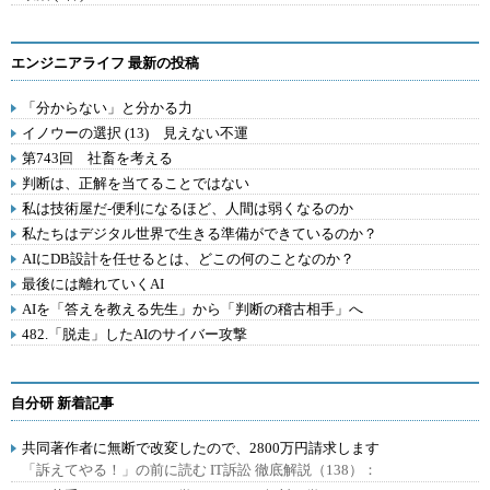
エンジニアライフ 最新の投稿
「分からない」と分かる力
イノウーの選択 (13) 見えない不運
第743回 社畜を考える
判断は、正解を当てることではない
私は技術屋だ-便利になるほど、人間は弱くなるのか
私たちはデジタル世界で生きる準備ができているのか？
AIにDB設計を任せるとは、どこの何のことなのか？
最後には離れていくAI
AIを「答えを教える先生」から「判断の稽古相手」へ
482.「脱走」したAIのサイバー攻撃
自分研 新着記事
共同著作者に無断で改変したので、2800万円請求します
「訴えてやる！」の前に読む IT訴訟 徹底解説（138）：