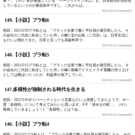
事？」（※1）私が推進している『ベーシックインカム』も、日本経済が活性化
しているというのが最低条件ですし、これからは、...
2021/05/24
Comment(7)
149.【小説】ブラ転6
初回：2021/5/19ブラ転とは...『ブラック企業で働く平社員が過労死したら、そ
の会社の二代目に転生していた件』の略1.宝の山私（二代目）は、日常生活に
もだいぶ慣れてきた。日常と言っても高級料亭で...
2021/05/19
Comment(0)
148.【小説】ブラ転5
初回：2021/5/12ブラ転とは...『ブラック企業で働く平社員が過労死したら、そ
の会社の二代目に転生していた件』の略1.南極アイスヒイラギ電機の売り上げ
としては横ばいだったが、利益率が低下していた...
2021/05/12
Comment(0)
147.多様性が強制される時代を生きる
初回：2021/5/10ダイバーシティという言葉もだいぶ浸透してきたようで、今一
度『多様性』について考えてみたいと思います。P子「潜水士の町...」（※1）
無視していきましょう！1.『多様性』とは？あ...
2021/05/10
Comment(0)
146.【小説】ブラ転4
初回：2021/5/5ブラ転とは...『ブラック企業で働く平社員が過労死したら、その