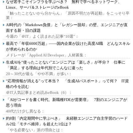
なぜ若手こそインフラを学ぶべき？ 無料で学べるネットワーク、
Linux、サーバ＆ストレージのeBook
「触ったことないから分からん」「原因不明だが再起動」をこっそり卒
業：
AI時代の「Markdown負債」と「レガシー脱却」の壁、エンジニアが直
面する新・旧の課題
今週の「＠IT」よく読まれた記事“10選”：
最高で「年収6000万超」――国内企業が設けた高度AI職 どんなスキル
が求められるのか
メドレーが「Applied AI Developer」人材募集：
生成AIを“使ったことない”エンジニアは「楽しさ」が半分？ 仕事に
「満足」する理由は年代別でこんなに違った
20～30代が最も「やや不満」が多い：
“応用情報が消える”って本当？ 「生成AIパスポート」って何？ IT資
格の今を読む
＠IT人気記事まとめ読みeBook（6）：
「AIがコードを書く時代、新職種FDEが需要増」 7割のエンジニアが
思う理由
40代だけ少し異なる：
約8割「内定期間中に学ぶべき」 未経験エンジニア自主学習のハード
ル2位「モチベ維持」を超えた1位は？
「やる必要ない」派の理由とは：