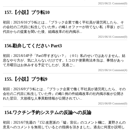
2021/06/21
Comment(0)
157.【小説】ブラ転10
初回：2021/6/16ブラ転とは...『ブラック企業で働く平社員が過労死したら、そ
の会社の二代目に転生していた件』の略1.オファーが待てない私（早坂）が二
代目からの提案を聞いた後、組織改革の社内掲示...
2021/06/16
Comment(0)
156.勘弁してください Part3
初回：2021/6/14P子「Part3早すぎない？」（※1）私のせいではありません。姑
息なやり方が、気に入らないだけです。1.コロナ便乗商法本当は、事情があっ
て月曜日はお休みする予定でしたが、見過ご...
2021/06/14
Comment(4)
155.【小説】ブラ転9
初回：2021/6/9ブラ転とは...『ブラック企業で働く平社員が過労死したら、その
会社の二代目に転生していた件』の略1.例の件組織改革の社内掲示板が公開さ
れた翌日、大規模な人事異動情報が公開されてい...
2021/06/09
Comment(0)
154.ワクチン予約システムの反論への反論
初回：2021/6/7先週の『152.改憲派の「嘘」宣伝』のコメント欄に、夏野さんの
意見へのコメントを無視しているとの指摘を頂きました。過去に何度か説明し