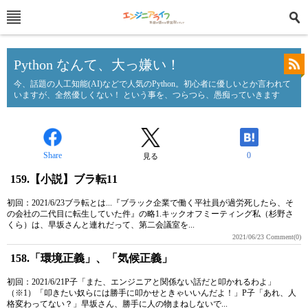
Python なんて、大っ嫌い！
今、話題の人工知能(AI)などで人気のPython。初心者に優しいとか言われて
いますが、全然優しくない！ という事を、つらつら、愚痴っていきます
Share
0
見る
159.【小説】ブラ転11
初回：2021/6/23ブラ転とは...『ブラック企業で働く平社員が過労死したら、そ
の会社の二代目に転生していた件』の略1.キックオフミーティング私（杉野さ
くら）は、早坂さんと連れだって、第二会議室を...
2021/06/23
Comment(0)
158.「環境正義」、「気候正義」
初回：2021/6/21P子「また、エンジニアと関係ない話だと叩かれるわよ」
（※1）「叩きたい奴らには勝手に叩かせときゃいいんだよ！」P子「あれ、人
格変わってない？」早坂さん、勝手に人の物まねしないで...