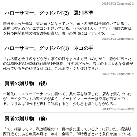
2015/03/02
Comment(21)
ハローサマー、グッドバイ(2) 選別基準
階段を上った先は、短い廊下になっていた。廊下の照明は全部点いているし、
温度は控えめだがエアコンも効いている。うらやましい。さすが、独自の財源
を持つ内閣直轄の治安維持組織だ。廊下の両側にはドアが4つ。一...
2015/02/23
Comment(10)
ハローサマー、グッドバイ(1) ネコの手
「お名前と会社名をどうぞ」ぼくの目をまっすぐ見つめながら、静かに言った
のはJSPKF第18特殊作戦群第1分隊長、谷少尉だった。右目の上に大きな傷跡が
残っているその精悍な顔には、これまでくぐり抜けてきた...
2015/02/16
Comment(17)
賢者の贈り物 (後)
一足先にミスタードーナッツに着いて、奥の席を確保した。店内は混んでいた
が、テイクアウトの客の方が多く、イートインコーナーは空席が目立ってい
る。マサルは10分ほど遅れて到着すると、少し息を切らしながら店...
2014/12/25
Comment(19)
賢者の贈り物 (前)
「で、相談って？」私は喧噪の中、目の前に座っているクミに訊いた。横浜駅
西口近くにある魚寅本店は、年末、金曜日、20時過ぎという条件が揃っている