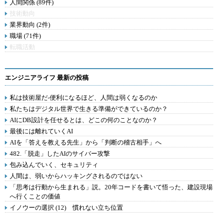
人間関係 (89件)
技術動向
業界動向 (2件)
職場 (71件)
転職活動
エンジニアライフ 最新の投稿
私は技術屋だ-便利になるほど、人間は弱くなるのか
私たちはデジタル世界で生きる準備ができているのか？
AIにDB設計を任せるとは、どこの何のことなのか？
最後には離れていくAI
AIを「答えを教える先生」から「判断の稽古相手」へ
482.「脱走」したAIのサイバー攻撃
包み込んでいく、セキュリティ
人間は、弱いからハッキングされるのではない
「思考は行動から生まれる」説。20年コードを書いて悟った、建設現場
へ行くことの価値
イノウーの選択 (12) 慣れない立ち位置