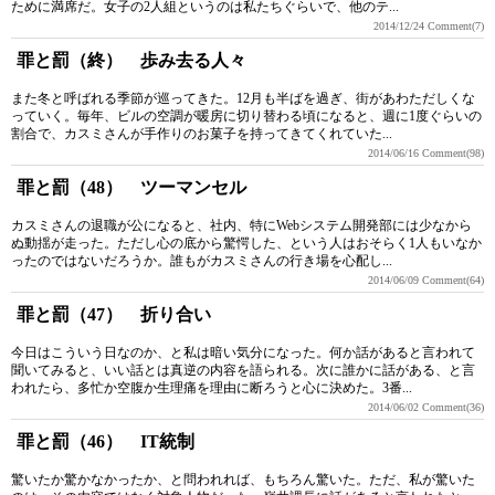
ために満席だ。女子の2人組というのは私たちぐらいで、他のテ...
2014/12/24
Comment(7)
罪と罰（終） 歩み去る人々
また冬と呼ばれる季節が巡ってきた。12月も半ばを過ぎ、街があわただしくな
っていく。毎年、ビルの空調が暖房に切り替わる頃になると、週に1度ぐらいの
割合で、カスミさんが手作りのお菓子を持ってきてくれていた...
2014/06/16
Comment(98)
罪と罰（48） ツーマンセル
カスミさんの退職が公になると、社内、特にWebシステム開発部には少なから
ぬ動揺が走った。ただし心の底から驚愕した、という人はおそらく1人もいなか
ったのではないだろうか。誰もがカスミさんの行き場を心配し...
2014/06/09
Comment(64)
罪と罰（47） 折り合い
今日はこういう日なのか、と私は暗い気分になった。何か話があると言われて
聞いてみると、いい話とは真逆の内容を語られる。次に誰かに話がある、と言
われたら、多忙か空腹か生理痛を理由に断ろうと心に決めた。3番...
2014/06/02
Comment(36)
罪と罰（46） IT統制
驚いたか驚かなかったか、と問われれば、もちろん驚いた。ただ、私が驚いた