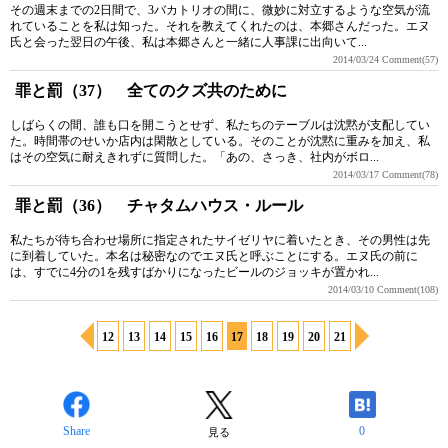
その週末までの2日間で、3バカトリオの間に、微妙に対立するような空気が流
れていることを私は知った。それを教えてくれたのは、本郷さんだった。エヌ
氏と会った翌日の午後、私は本郷さんと一緒に人事課に出向いて...
2014/03/24
Comment(57)
罪と罰（37） 全てのクズ共のために
しばらくの間、誰も口を開こうとせず、私たちのテーブルは沈黙が支配してい
た。時間帯のせいか店内は閑散としている。そのことが沈黙に重みを加え、私
はその空気に耐えきれずに質問した。「あの、さっき、社内がボロ...
2014/03/17
Comment(78)
罪と罰（36） チャタムハウス・ルール
私たちが待ち合わせ場所に指定されたサイゼリヤに着いたとき、その男性は先
に到着していた。本名は秘密なのでエヌ氏と呼ぶことにする。エヌ氏の前に
は、すでに4分の1を残すばかりになったビールのジョッキが置かれ...
2014/03/10
Comment(108)
12
13
14
15
16
17
18
19
20
21
Share
0
見る