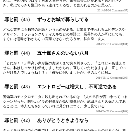
のは、その内容ではなく対象人物だった。嶺井課長に話があると言われたと
き、私はてっきり飛田をもう連れてくるな、と言われるのかと思った...
2014/05/26
Comment(57)
罪と罰（45） ずっとお城で暮らしてる
どんな業界にも独特の用語というものがある。IT業界で使われるエビデンスや
アサイン、ミッションクリティカルなどの単語は、業界外の人が耳にしても、
すぐには意味がわからない言葉ではないだろうか。私自身、友人...
2014/05/19
Comment(131)
罪と罰（44） 五十嵐さんのいない八月
「とにかく！」甲高い声が脳の奥深くまで突き刺さった。「これじゃあ使えま
せん。私はしっかりお伝えしましたからね。直していただきますよ！直してい
ただけるんでしょうね！？」「確かに伺いましたが、そのように対...
2014/05/12
Comment(295)
罪と罰（43） エントロピーは増大し、不可逆である
警備室のモノクロモニタに映し出されているのは、2人の男性が言い争っている
シーンだった。防犯カメラの解像度が低い映像だが、武田さんと久保さんであ
ることは、本人たちを知っていれば見分けはつく。少し見ている...
2014/04/28
Comment(164)
罪と罰（42） ありがとうとさようなら
きっとそれぞれの心の中では、それぞれの思いや葛藤があったのだろうが、週