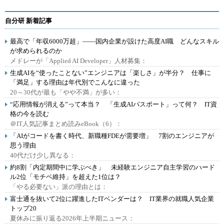
自分研 新着記事
最高で「年収6000万超」――国内企業が設けた高度AI職 どんなスキル
が求められるのか
メドレーが「Applied AI Developer」人材募集：
生成AIを“使ったことない”エンジニアは「楽しさ」が半分？ 仕事に
「満足」する理由は年代別でこんなに違った
20～30代が最も「やや不満」が多い：
“応用情報が消える”って本当？ 「生成AIパスポート」って何？ IT資
格の今を読む
＠IT人気記事まとめ読みeBook（6）：
「AIがコードを書く時代、新職種FDEが需要増」 7割のエンジニアが
思う理由
40代だけ少し異なる：
約8割「内定期間中に学ぶべき」 未経験エンジニア自主学習のハード
ル2位「モチベ維持」を超えた1位は？
「やる必要ない」派の理由とは：
富士通を抜いて2位に躍進したITベンダーは？ IT業界の就職人気企業
トップ20
夏休みに振り返る2026年上半期ニュース：