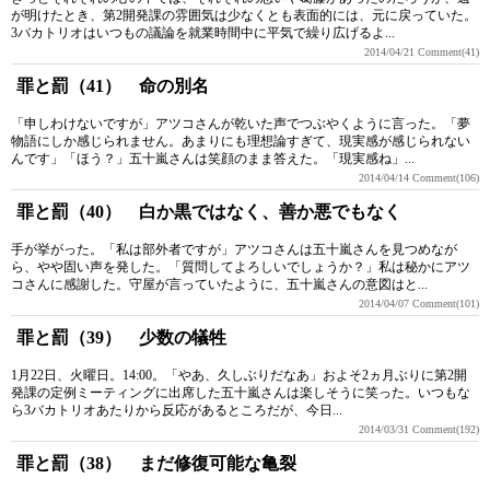
が明けたとき、第2開発課の雰囲気は少なくとも表面的には、元に戻っていた。
3バカトリオはいつもの議論を就業時間中に平気で繰り広げるよ...
2014/04/21
Comment(41)
罪と罰（41） 命の別名
「申しわけないですが」アツコさんが乾いた声でつぶやくように言った。「夢
物語にしか感じられません。あまりにも理想論すぎて、現実感が感じられない
んです」「ほう？」五十嵐さんは笑顔のまま答えた。「現実感ね」...
2014/04/14
Comment(106)
罪と罰（40） 白か黒ではなく、善か悪でもなく
手が挙がった。「私は部外者ですが」アツコさんは五十嵐さんを見つめなが
ら、やや固い声を発した。「質問してよろしいでしょうか？」私は秘かにアツ
コさんに感謝した。守屋が言っていたように、五十嵐さんの意図はと...
2014/04/07
Comment(101)
罪と罰（39） 少数の犠牲
1月22日、火曜日。14:00。「やあ、久しぶりだなあ」およそ2ヵ月ぶりに第2開
発課の定例ミーティングに出席した五十嵐さんは楽しそうに笑った。いつもな
ら3バカトリオあたりから反応があるところだが、今日...
2014/03/31
Comment(192)
罪と罰（38） まだ修復可能な亀裂