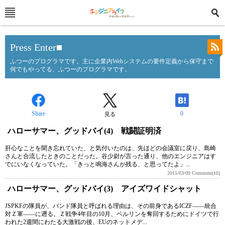
Press Enter■
ふつーのプログラマです。主に企業内Webシステムの要件定義から保守まで
何でもやってる、ふつーのプログラマです。
Share
0
見る
ハローサマー、グッドバイ(4) 戦闘証明済
肝心なことを聞き忘れていた、と気付いたのは、先ほどの会議室に戻り、島崎
さんと合流したときのことだった。谷少尉が言った通り、他のエンジニアはす
でにいなくなっていた。「きっと鳴海さんが残る、と思ってたよ」...
2015/03/09
Comment(10)
ハローサマー、グッドバイ(3) アイズワイドシャット
JSPKFの隊員が、バンド隊員と呼ばれる理由は、その前身であるICZF――統合
対Ｚ軍――に遡る。Ｚ戦争4年目の10月、ベルリンを奪回するためにドイツで行
われた2週間にわたる大激戦の後、EUのネットメデ...