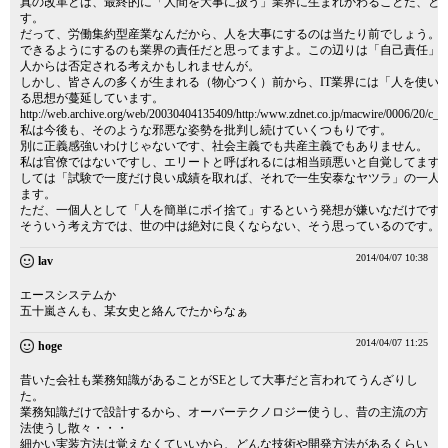
真の改革とは、最終的に「人間を大事に扱う」業界に生まれかわることだ、と
す。
だって、労働集約型産業なんだから、人を大事にするのは当たり前でしょう。
できるようにするのも業界の責任だと思ってますよ。この辺りは「自己責任」
人からは否定される考えかもしれませんが。
しかし、皆さんの多くが生まれる（物心つく）前から、IT業界には「人を使い
る思想が蔓延しています。
http://web.archive.org/web/20030404135409/http:/www.zdnet.co.jp/macwire/0006/20/c_k
私は今後も、そのような邪悪な姿勢を批判し続けていくつもりです。
別に正義感強いわけじゃないです、社会主義でも共産主義でもありません。
私は官僚ではないですし、エリートと呼ばれるには相当頭悪いと自覚してます
しては「試験で一度だけ良い成績を取れば、それで一生安泰なヤツラ」の一人
ます。
ただ、一個人として「人を簡単にポイ捨て」するという発想が嫌いなだけです
そういう考え方では、世の中は絶対に良くならない、そう思っているのです。
2014/04/07 10:38
lav
エースシステムか
五十嵐さんも、某女史と絡んでたからなぁ
2014/04/07 11:25
hoge
昔いた会社も業務知識があることがSEとして大事だと言われてうんざりし
た。
業務知識だけで設計するから、オーバーテクノロジー使うし、昔の主流の方
法使うし散々・・・
細かい実装方法は覚えなくていいから、どんな技術や開発方法があるくらい