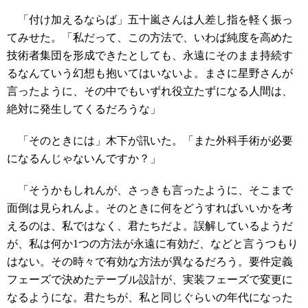
「付け加えるならば」五十嵐さんは人差し指を軽く振っ
てみせた。「私だって、この方法で、いわば純度を高めた
技術者集団を形成できたとしても、永遠にそのまま持続す
るなんていう幻想も抱いてはいないよ。まさに星野さんが
言ったように、その中でもいずれ役立たずになる人間は、
絶対に発生してくるだろうな」
「そのときには」木下が訊いた。「また外科手術が必要
になるんじゃないんですか？」
「そうかもしれんが、さっきも言ったように、そこまで
面倒は見られんよ。そのときに何をどうすればいいかを考
えるのは、私ではなく、君たちだよ。誤解しているようだ
が、私は何か1つの方法が永遠に有効だ、などと言うつもり
はない。その時々で有効な方法が異なるだろう。要件定義
フェーズで決めたテーブル設計が、実装フェーズで変更に
なるようにな。君たちが、私と同じぐらいの年代になった