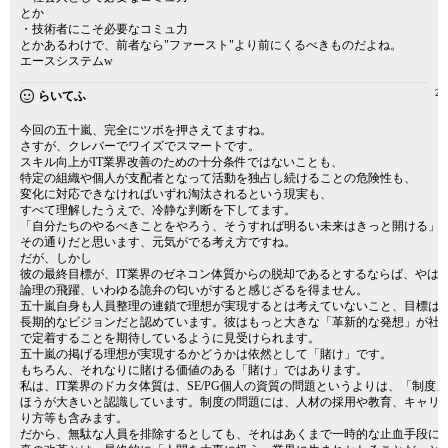
とか
・技術者にこそ必要なコミュ力
とかあるわけで、前者なら"ファースト"より前にくるべきものだよね。
エースシステムw
20
らいてふ
今回の五十嵐、完全にツボを押さえてますね。
さすが、クレバーでワイズでスマートです。
スキル向上がIT業界改善のための十分条件ではないことも、
特定の組織や個人が支配者となって活動を独占し続けることの危険性も、
変化に対応できなければいずれ淘汰されるという現実も、
すべて理解したうえで、冷静な判断を下してます。
「自分たちのやるべきことをやろう、そうすれば明るい未来はきっと開ける」
その通りだと思います、元気がでる考え方ですね。
だが、しかし
彼の最終目標が、IT業界のゼネコン体質からの脱却であるとするならば、やは
論理の飛躍、いわゆる詭弁の匂いがすると感じざるを得ません。
五十嵐自身も人員整理の連鎖で理想が実現するとは考えていないこと、目標は
長期的なビジョンだと認めています。彼はもっと大きな「革新的な発想」が社
で定着することを期待しているように見受けられます。
五十嵐の掲げる理想が実現するかどうかは依然として「賭け」です。
もちろん、それなりに賭ける価値のある「賭け」ではあります。
私は、IT業界のドカタ体質は、SE/PG個人の資質の問題というよりは、「制度
ほうが大きいと認識しています。制度の問題には、人材の採用や教育、キャリ
り方等も含みます。
だから、無駄な人員を排除するとしても、それはあくまで一時的な止血手段に