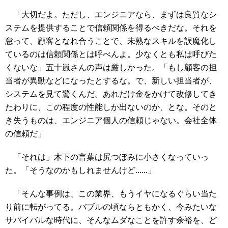
「大切だよ。ただし、エンジニアなら、まずは良質なシ
ステムを提供することで信頼関係を得るべきだな。それを
怠って、顧客となれ合うことで、未熟なスキルを誤魔化し
ているのは信頼関係とは呼べんよ。少なくとも私は呼びた
くないな」五十嵐さんの声は厳しかった。「もし顧客の担
当者が異動などになったとするな。で、新しい担当者が、
システムを見て驚くんだ。あれだけ金をかけて改修してき
たわりに、この程度の性能しか出ないのか、とな。そのと
き失うものは、エンジニア個人の信頼じゃない。会社全体
の信頼だ」
「それは」木下の言葉は尻つぼみに小さくなっていっ
た。「そうなのかもしれませんけど......」
「そんな事例は、この業界、もうイヤになるぐらい当た
り前に転がってる。バブルの頃ならともかく、今みたいな
サバイバルな時代に、そんなムダなことを許す余裕を、ど