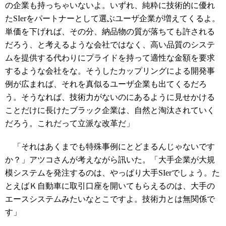
の企業も持っちゃいないよ。いずれ、純粋に技術的に優れ
たSIerをパートナーとして選ぶユーザ企業が増えてくるよ。
単価を下げれば、その分、納品物の質が落ちても許される
だろう、と考えるような会社ではなく、高い品質のシステ
ムを提供する代わりにプライドを持って適性な金額を要求
するような会社をな。そうしたカップリングによる開発事
例が広まれば、それを真似るユーザ企業も出てくるだろ
う。そうなれば、技術力がないのにあるように見せかける
ことだけに長けたブラック企業は、自然と淘汰されていく
だろう。これだって立派な改革だ」
「それはあくまでも特殊事例にとどまるんじゃないです
か？」アツコさんが考えながら訊いた。「大手企業が大規
模システムを発注するのは、やっぱり大手SIerでしょう。た
とえばＫ自動車に取引口座を開いてもらえるのは、大手の
エースシステムみたいなとこですよ。技術力とは無関係で
す」