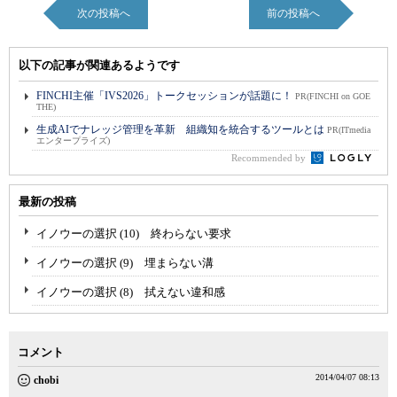
次の投稿へ
前の投稿へ
以下の記事が関連あるようです
FINCHI主催「IVS2026」トークセッションが話題に！
PR(FINCHI on GOE
THE)
生成AIでナレッジ管理を革新 組織知を統合するツールとは
PR(ITmedia
エンタープライズ)
Recommended by
最新の投稿
イノウーの選択 (10) 終わらない要求
イノウーの選択 (9) 埋まらない溝
イノウーの選択 (8) 拭えない違和感
コメント
2014/04/07 08:13
chobi