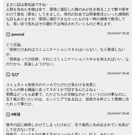
まさに話は進化論ですね・・・
人類を含めた生物は全て、環境に適応した種のみが生き残ることで数十億年
かけて進化（変化）してきました。現代の社会では弱者救済といった感情的
な話もありますが、環境に適応できなかったものを一時の感情で救済して
も、長い目で見ればその遺伝子は淘汰されていくものと考えます。
2014/04/07 09:38
junostal
ぐう正論。
「技術だけあればコミュニケーションスキルはいらない」なら賛成しない
が、
「技術あっての信頼、それにコミュニケーションスキルを加えればいい」な
のだから、反論しようがない。
2014/04/07 09:48
なび
コミュ力ｖｓ技術力のケンカでたびたび見かける光景に
どちらの側も極論に走って０か１かで話するんだよねぇ･･･。
実際はどっちも必要で、ただどちらが主軸なのか？というだけの事なのに。
五十嵐が言いたいのは、エンジニアである以上、技術力を幹として業務に当
たれって事だけ。
2014/04/07 09:48
8年目
後半の話に納得しかけてしまったけれど、五十嵐氏に丸め込まれている気が
して仕方ないです。
技術力、というものの考え方がメンバーと近しい、以上。みたいな。