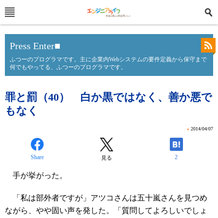
Press Enter■
ふつーのプログラマです。主に企業内Webシステムの要件定義から保守まで
何でもやってる、ふつーのプログラマです。
罪と罰（40） 白か黒ではなく、善か悪で
もなく
»
2014/04/07
Share
2
見る
手が挙がった。
「私は部外者ですが」アツコさんは五十嵐さんを見つめ
ながら、やや固い声を発した。「質問してよろしいでしょ