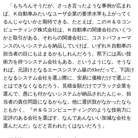
「もちろんそうだが、さっき言ったような事例が広まれ
ば、Ｋ自動車みたいなユーザ企業の要求水準も上がってく
るんじゃないかと期待できる。たとえば、このＨ＆Ｇコン
ピューティング株式会社は、Ｋ自動車の関連会社のいくつ
かと取引がある。それらの関連会社に、コストパフォーマ
ンスのいいシステムを納品していけば、いずれＫ自動車の
担当者の目にも止まるかもしれんだろう。県下には高い技
術力を持つシステム会社もある、というようにな。そうな
れば、元請けとなるエースシステム級のSIerだって、下請け
となるシステム会社を選ぶ際に、安易に価格だけで選ぶこ
とはできなくなるだろう。見積金額だけでブラック企業を
選んで、愚にも付かないシステムが納品されたんじゃ、担
当者の責任問題になるからな。他に選択肢がなかったなら
ともかく、『Ｈ＆Ｇコンピューティングのような技術力に
定評のある会社を選ばす、なんであんないい加減な会社を
選んだんだ』などと言われたくはないだろう」