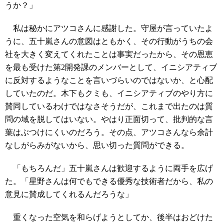
うか？」
私は秘かにアツコさんに感謝した。守屋が言っていたよ
うに、五十嵐さんの意図はともかく、その行動がうちの会
社を大きく変えてくれたことは事実だったから、その恩恵
を最も受けた第2開発課のメンバーとして、イニシアティブ
に反対するようなことを言いづらいのではないか、と心配
していたのだ。木下もクミも、イニシアティブのやり方に
賛同しているわけではなさそうだが、これまで出たのは質
問の域を脱してはいない。やはり正面切って、批判的な言
葉はぶつけにくいのだろう。その点、アツコさんなら余計
なしがらみがないから、思い切った質問ができる。
「もちろんだ」五十嵐さんは歓迎するように両手を広げ
た。「星野さんは何でもできる優秀な技術者だから、私の
意見に賛成してくれるんだろうな」
重くなった空気を和らげようとしてか、後半はおどけた