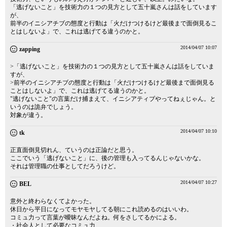
「逃げないこと」を技術力の１つの見方として五十嵐さんは話をしています
が、
前半のイニシアチブの態度と行動は「火だけつけるけど最後まで面倒見るこ
とはしないよ」で、これは逃げてる違うのかと。
2014/04/07 10:07
zapping
>「逃げないこと」を技術力の１つの見方として五十嵐さんは話をしていま
すが、
>前半のイニシアチブの態度と行動は「火だけつけるけど最後まで面倒見る
ことはしないよ」で、これは逃げてる違うのかと。
"逃げないこと"の言葉だけ捕まえて、イニシアティブやってねぇじゃん。と
いうのは詭弁でしょう。
対象が違う。
2014/04/07 10:10
tk
正直面倒見切れん、ていうのは正論だと思う。
ここでいう「逃げないこと」に、後の管理も入ってるんじゃないかな。
それは管理職の仕事としてだろうけど。
2014/04/07 10:27
BEL
意外と終わらなくてよかった。
休日から平日になってモヤモヤしてる朝にこれ読めるのはいいわ。
コミュ力って言葉が曖昧なんだよね。何をさしてるかによる。
・社会人として必要なコミュ力