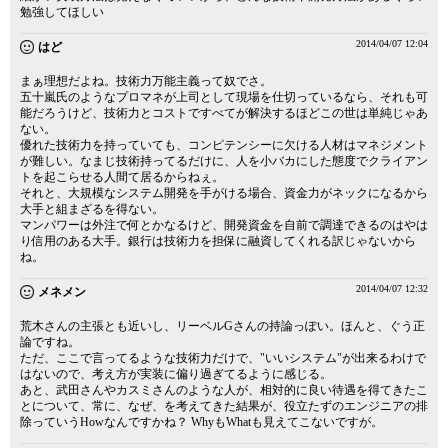
勉強してほしい
2014/04/07 12:04
はど
まぁ理想だよね。技術力万能主義って奴でさ。
五十嵐氏のようなプロマネが上司として現場を仕切っているなら、それも可
能だろうけど、技術力とコストですべてが解決するほどこの世は単純じゃあ
ない。
優れた技術力を持っていても、コンピテンシーに欠ける人材はマネジメント
が難しい。なまじ技術持ってるだけに、人を小バカにした態度でクライアン
トを起こらせる人間て居るからねぇ。
それと、大規模なシステム開発を手がける場合、資金力がネックになるから
大手と組まざるを得ない。
マンパワーは外注で何とかなるけど、開発資金を自前で調達できるのはやは
り信用のある大手。銀行は技術力を担保に融資してくれる訳じゃないから
ね。
2014/04/07 12:32
メネメン
荒木さんの主張とも近いし、リーベルGさんの持論っぽい。ほんと、ぐう正
論ですね。
ただ、ここで言ってるような技術力だけで、"いいシステム"が出来るわけで
はないので、考え方が実装に偏り過ぎてるように感じる。
あと、武田さんやカスミさんのような人が、相対的に良い待遇を得てきたこ
とについて、常に、なぜ、を考えてきた結果が、役立たずのエンジニアの排
除っていうHowなんですかね？ WhyもWhatも見えてこないですが。