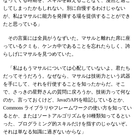
なってくる時期を、スキルを鍛えることなく、漫然と過ご
してしまったかもしれない。別に自慢するわけじゃない
が、私はマサルに能力を発揮する場を提供することができ
たと思っている」
その言葉には全員がうなずいた。マサルと離れた席に座
っているクミも、ケンカ中であることを忘れたらしく、誇
らしげにマサルを見つめていた。
「私はもうマサルについては心配していないよ。君たち
だってそうだろう。なぜなら、マサルは技術力という武器
を手にして、それを行使することを知ったからだ。そこ
で、さっきの星野さんの質問に戻ろうか。技術力って何な
のか。言っておくけど、JavaのAPIを暗記しているとか、
Commons ライブラリやフレームワークの使い方を知ってい
るとか、またはソートアルゴリズムを10種類知ってるとい
った、プログラミング的スキルだけを指すのじゃないぞ。
それは単なる知識に過ぎないからな」