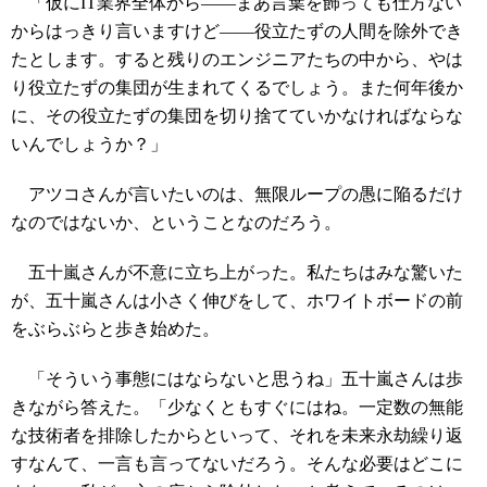
「仮にIT業界全体から――まあ言葉を飾っても仕方ない
からはっきり言いますけど――役立たずの人間を除外でき
たとします。すると残りのエンジニアたちの中から、やは
り役立たずの集団が生まれてくるでしょう。また何年後か
に、その役立たずの集団を切り捨てていかなければならな
いんでしょうか？」
アツコさんが言いたいのは、無限ループの愚に陥るだけ
なのではないか、ということなのだろう。
五十嵐さんが不意に立ち上がった。私たちはみな驚いた
が、五十嵐さんは小さく伸びをして、ホワイトボードの前
をぶらぶらと歩き始めた。
「そういう事態にはならないと思うね」五十嵐さんは歩
きながら答えた。「少なくともすぐにはね。一定数の無能
な技術者を排除したからといって、それを未来永劫繰り返
すなんて、一言も言ってないだろう。そんな必要はどこに