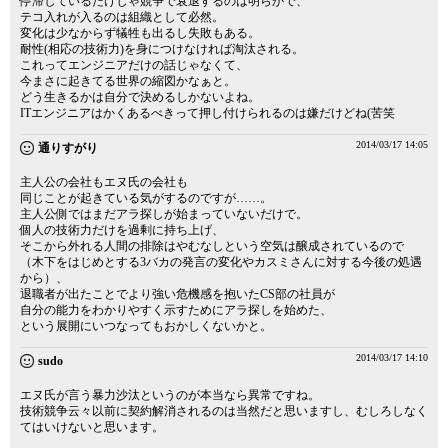
停滞しているだけじゃ競争で衰退するのは明らかで、
テコ入れが入るのは組織として必然。
変化は少なからず犠牲も出るし失敗もある。
耐性(相応の技術力)を身につけなければ淘汰される。
これってエンジニアだけの話じゃなくて、
今まさに起きてる世界の縮図かなぁと。
どう生きるかは自分で決めるしかないよね。
ITエンジニアはかくあるべきって押し付けられるのは嫌だけどね(苦笑
2014/03/17 14:05
通りすがり
主人公の会社もエヌ氏の会社も
同じことが起きている気がするのですが……。
主人公側ではまだアラ探しが始まっていないだけで。
個人の技術力だけを過剰に持ち上げ、
そこから外れる人間の排除はやむなしという空気は醸成されているので
（木下をはじめとする3バカの発言の変化やカスミさんに対する今後の処遇
から）、
退職者が出たことでより強い危機感を抱いたCS部の社員が
自分の能力をわかりやすく示すためにアラ探しを始めた、
という展開にいつなってもおかしくないかと。
2014/03/17 14:10
sudo
エヌ氏が言う暴力沙汰というのが本当なら異常ですね。
技術競争云々以前に契約解消されるのは当然だと思いますし、むしろしなく
てはいけないと思います。