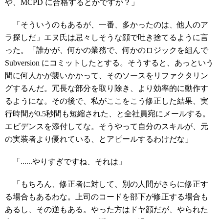
や、MCPD に合格するとかですか？」
「そういうのもあるが、一番、多かったのは、他人のア
ラ探しだ」エヌ氏は忌々しそうな顔で吐き捨てるように言
った。「誰かが、何かの業務で、何かのロジックを組んで
Subversion にコミットしたとする。そうすると、あっという
間に何人かが襲いかかって、そのソースをリファクタリン
グするんだ。冗長な部分を取り除き、より効率的に動作す
るようにな。その後で、私がここをこう修正した結果、実
行時間が0.5秒間も短縮された、と全社員宛にメールする。
エビデンスを添付してな。そうやって自分のスキルが、元
の実装者より優れている、とアピールするわけだな」
「......やりすぎですね、それは」
「もちろん、修正者に対して、別の人間がさらに修正す
る場合もあるわな。上司のコードを部下が修正する場合も
あるし、その逆もある。やった方はドヤ顔だが、やられた