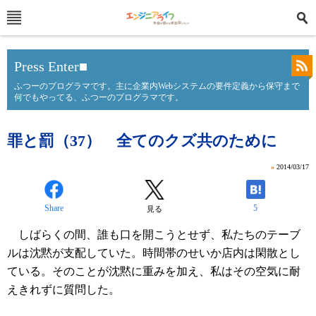
Press Enter■
ふつーのプログラマです。主に企業内Webシステムの要件定義から保守まで
何でもやってる、ふつーのプログラマです。
罪と罰（37） 全てのクズ共のために
»
2014/03/17
Share
5
見る
しばらくの間、誰も口を開こうとせず、私たちのテーブ
ルは沈黙が支配していた。時間帯のせいか店内は閑散とし
ている。そのことが沈黙に重みを加え、私はその空気に耐
えきれずに質問した。