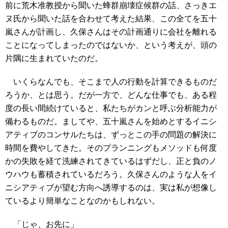
前に荒木准教授から聞いた蜂群崩壊症候群の話、さっきエ
ヌ氏から聞いた話を合わせて考えた結果、この全てを五十
嵐さんが計画し、久保さんはその計画通りに会社を離れる
ことになってしまったのではないか、という考えが、頭の
片隅に生まれていたのだ。
いくらなんでも、そこまで人の行動を計算できるものだ
ろうか、とは思う。だが一方で、どんな仕事でも、ある程
度の長い間続けていると、私たちがカンと呼ぶ分析能力が
備わるものだ。ましてや、五十嵐さんを始めとするイニシ
アティブのコンサルたちは、ずっとこの手の問題の解決に
時間を費やしてきた。そのプランニングもメソッドも何度
かの失敗を経て洗練されてきているはずだし、正と負のノ
ウハウも蓄積されているだろう。久保さんのような人をイ
ニシアティブが望む方向へ誘導するのは、実は私が想像し
ているより簡単なことなのかもしれない。
「じゃ、お先に」