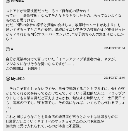
Buzzsaw
ストアドが最新技術だったころって何年前の話かね？
ってか、「最新技術」なんてそんなキラキラしたもの、あってないような
ものだと思うけど。
ただ、N氏の会社の様子と箕輪の会社じゃ、改革時のムードがあまりにも
違いすぎるってところが疑問。単純にイニシアチブの技量がまだ稚拙だった
から？それともN氏の”スーパーエンジニア”が子供ちゃんの集まりだったか
ら？
2014/03/17 09:54
ii
自分が冗談半分でで言っていた「イニシアティブ被害者の会」ネタが、
マジネタになりそうな勢いなんですが……。
この展開は、予想外！
2014/03/17 11:04
kiya2015
「それこそ甘えじゃないですか。自分で勉強することもできずに、会社が何
かしてくれるのを待ってるだけなんて。そういう受動的な人は、ドロップア
ウトしても自業自得だと言えませんかね。勉強する時間なんて、土日祝日で
も、電車の中でも、寝る前でも、その気になれば、いくらでも作れるでしょ
う」
↑
これと同じようなことを飲食店の経営者が言うとネットは総叩きなのに
IT業界だとこういうネオリベのマッチョイズムのシバキ主義が
無批判に受け入れられているのが本当に不思議。