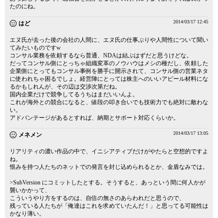
たのにね。
2014/03/17 12:45
はど
エヌ氏が去った後の会社の人間に、エヌ氏の仕事ぶりや人間性について聞い
てみたいものですw
コンサル業務を依頼するなら普通、NDAは結ぶはずだと思うけどな。
だってコンサル側にとっちゃ組織変革のノウハウはメシの種だし、依頼した
企業側にとってもコンサル事例を勝手に開示されて、コンサル側の営業ネタ
に使われちゃ困るでしょ。経営陣にとっては株主へのいいアピール材料にな
るかもしれんが、その辺は交渉次第だね。
国内企業だけで競争してるうちはまだいいんよ。
これが海外との競合になると、値段の叩き合いでも技術力でも絶対に敵わな
い。
アドバンテージがあるとすれば、納期とサポート対応くらいか。
2014/03/17 13:05
メネメン
リアリティの濃い作品の中で、イニシアティブだけがやたらと空想的ですよ
ね。
恨みを持つ人たちのネットでの発言を封じ込められるとか、金盾なみでは。
>SubVersion にコミットしたとする。そうすると、あっという間に何人かが
襲いかかって、
こういうやり方をするのは、自信の無さのあらわれだと思うので、
残っている人たちが「俺達はこれを求めていたんだ！」と思ってる可能性は
かなり薄い。