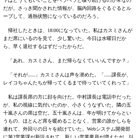
下はどうでもいいことをベラベラと喋り続けるのが常なの
だが。さっき聞かされた情報が、脳内回路をぐるぐるとル
ープして、過熱状態になっているのだろう。
帰社したときは、18:00になっていた。私はカスミさんが
まだ席にいるのを見て、少し驚いた。今日は水曜日だか
ら、早く退社するはずだったからだ。
「あれ、カスミさん、まだ帰らなくていいんですか？」
「それが......」カスミさんは声を潜めた。「......課長が、
レイコちゃんたちが帰ってくるまで待っていてくれって」
私は課長席の方に顔を向けた。中村課長は電話中だった
が、私の視線に気付いたのか、小さくうなずいた。隣の五
十嵐さんの席は空だ。五十嵐さんは、年が明けてからとい
うもの、ほとんど席を暖めることなく、営業の誰かしらを
連れて、外回りの日々を続けていた。Webシステム開発部
に第2営業課が新設されて、新しい営業要員が増えたが、以