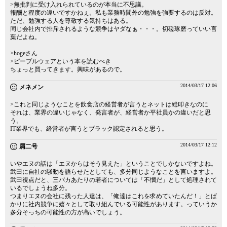
>無批判に受け入れられているのが本当に不思議。
報酬と程度の違いですかねぇ。私も業務時間外の勉強を強要するのは反対。
ただ、勉強する人を尊敬する気持ちはある。
同じ会社内で排斥されるような競争はヤダなぁ・・・。切磋琢磨っていい言
葉だよね。
>hogeさん
>ピープルウェアという本を読むべき
ちょっと買ってきます。興味があるので。
2014/03/17 12:06
メネメン
>これと同じようなことを飲食店の経営者が言うとネットは総叩きなのに
それは、業界の違いじゃなく、発言者が、経営者か平社員かの違いだと思
う。
IT業界でも、経営者が言うとブラック認定されると思う。
2014/03/17 12:12
屑二号
いやエヌの話は「エヌからはそう見えた」ということでしかないですよね。
武田に自社の騒動を語らせたとしても、多分同じようなことを言いますよ。
武田視点だと、三バカあたりの若者については「不憫だ」として処理されて
いるでしょうね多分。
つまりエヌの会社に残った人達は、「俺達はこれを求めていたんだ！」とば
かりに社内競争に嬉々として取り組んでいる可能性があります。っていうか
多分そっちの可能性の方が高いでしょう。