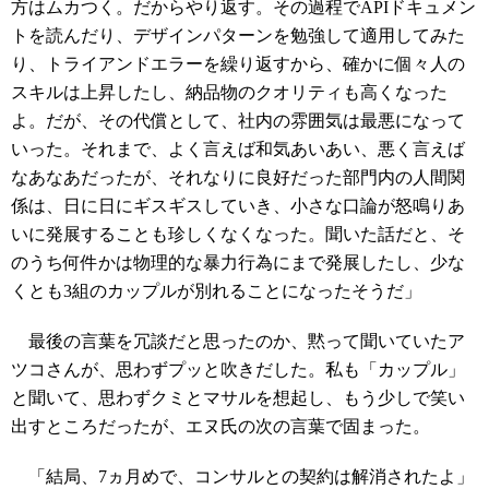
方はムカつく。だからやり返す。その過程でAPIドキュメン
トを読んだり、デザインパターンを勉強して適用してみた
り、トライアンドエラーを繰り返すから、確かに個々人の
スキルは上昇したし、納品物のクオリティも高くなった
よ。だが、その代償として、社内の雰囲気は最悪になって
いった。それまで、よく言えば和気あいあい、悪く言えば
なあなあだったが、それなりに良好だった部門内の人間関
係は、日に日にギスギスしていき、小さな口論が怒鳴りあ
いに発展することも珍しくなくなった。聞いた話だと、そ
のうち何件かは物理的な暴力行為にまで発展したし、少な
くとも3組のカップルが別れることになったそうだ」
最後の言葉を冗談だと思ったのか、黙って聞いていたア
ツコさんが、思わずプッと吹きだした。私も「カップル」
と聞いて、思わずクミとマサルを想起し、もう少しで笑い
出すところだったが、エヌ氏の次の言葉で固まった。
「結局、7ヵ月めで、コンサルとの契約は解消されたよ」