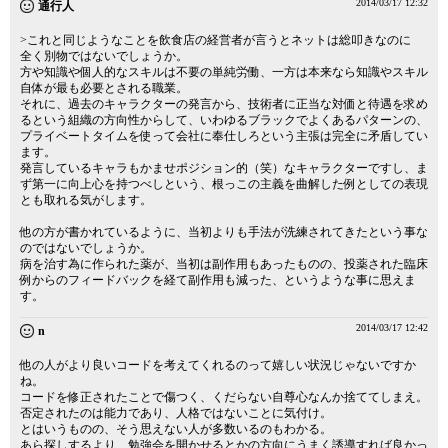
2014/03/17 12:32
通行人
>これと同じようなことを飲食店の経営者が言うとネットは総叩きなのに
全く別物ではないでしょうか。
方や知識や個人的なスキルは不要の単純労働、一方は本来なら知識やスキル
自体が最も必要とされる職業。
それに、過去のキャラクターの発言から、技術者に正当な対価と待遇を求め
るという組織の方向性からして、いわゆるブラックでよくあるパターンの、
プライベートタイムを使って会社に奉仕しろという主張は完全に矛盾してい
ます。
発言しているキャラもかませポジション的（笑）なキャラクターですし、ま
ず第一に向上心を持つべしという、根っこの主義を曲解した例としての表現
とも取れる気がします。
他の方が書かれているように、当初よりも手法が洗練されてきたという事な
のではないでしょうか。
病を治す為に作られた薬が、当初は副作用もあったものの、投薬された臨床
例からのフィードバックを経て副作用も減った、というような事に思えま
す。
2014/03/17 12:42
n
他の人がより良いコードを考えてくれるのって嬉しい状況じゃないですか
ね。
コードを修正されたことで傷つく、くだらない自尊心なんか捨ててしまえ。
否定されたのは能力であり、人格ではないことに気付け。
とはいうものの、そう思えない人が多数いるのもわかる。
あら探しするより、勉強会を開かせるとかの方向にうまく誘導すれば良かっ