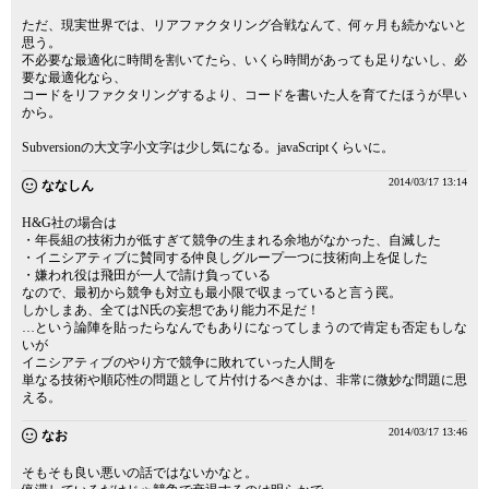
ただ、現実世界では、リアファクタリング合戦なんて、何ヶ月も続かないと
思う。
不必要な最適化に時間を割いてたら、いくら時間があっても足りないし、必
要な最適化なら、
コードをリファクタリングするより、コードを書いた人を育てたほうが早い
から。
Subversionの大文字小文字は少し気になる。javaScriptくらいに。
2014/03/17 13:14
ななしん
H&G社の場合は
・年長組の技術力が低すぎて競争の生まれる余地がなかった、自滅した
・イニシアティブに賛同する仲良しグループ一つに技術向上を促した
・嫌われ役は飛田が一人で請け負っている
なので、最初から競争も対立も最小限で収まっていると言う罠。
しかしまあ、全てはN氏の妄想であり能力不足だ！
…という論陣を貼ったらなんでもありになってしまうので肯定も否定もしな
いが
イニシアティブのやり方で競争に敗れていった人間を
単なる技術や順応性の問題として片付けるべきかは、非常に微妙な問題に思
える。
2014/03/17 13:46
なお
そもそも良い悪いの話ではないかなと。