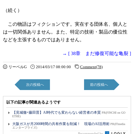
（続く）
この物語はフィクションです。実在する団体名、個人と
は一切関係ありません。また、特定の技術・製品の優位性
などを主張するものではありません。
→ [ 38章 まだ修復可能な亀裂 ]
リーベルG
2014/03/17 08:00:00
Comment(78)
次の投稿へ
前の投稿へ
以下の記事が関連あるようです
【見城徹×藤田晋】AI時代でも変わらない経営者の本質
PR(FINCHI on GO
ETHE)
大阪ガスが月2000時間の共有作業を削減！ 現場のAI活用術
PR(ITmedia
エンタープライズ)
Recommended by