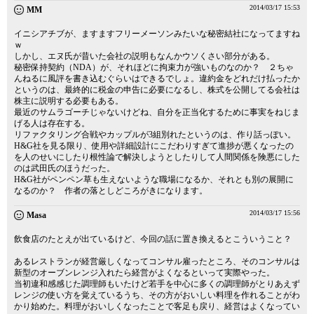
2014/03/17 15:53
MM
イニシアチブが、ますますフリーメーソンみたいな秘密結社になってますね
ｗ
しかし、エヌ氏が昔いた会社の説明もなんかウソくさい部分がある。
秘密保持契約（NDA）が、それほどに拘束力が強いものなのか？ ２ちゃ
んねるに風評を書き込むぐらいはできるでしょ。違約金をどれだけ払ったか
というのは、最終的に税金の申告に必要になるし、株式を公開してる会社は
株主に説明する必要もある。
最近のサムラゴーチじゃないけどね、自分を正当化するために事実をねじま
げる人は存在する。
リファクタリング合戦やカップルが3組別れたというのは、作り話っぽい。
H&G社を見る限り、使用や詳細設計にこだわりすぎて進捗が悪くなったの
を人のせいにしたり根性論で解決しようとしたりして人間関係を険悪にした
のは武田氏のほうだった。
H&G社がペンペン草も生えないような職場になるか、それとも別の展開に
なるのか？ 作者の落としどころがきになります。
2014/03/17 15:56
Masa
飲食店のたとえが出ているけど、今回の話に置き換えるとこういうこと？
あるレストランが経営厳しくなってコンサル雇ったところ、そのコンサルは
新型のオーブンレンジ入れたら経営がよくなるといって実際やった。
当初違和感感じた調理師もいたけど若手を中心に多くの調理師がとりあえず
レンジの使い方を覚えているうち、その方がおいしい料理を作れることがわ
かり始めた。料理がおいしくなったことで客足も戻り、経営はよくなってい