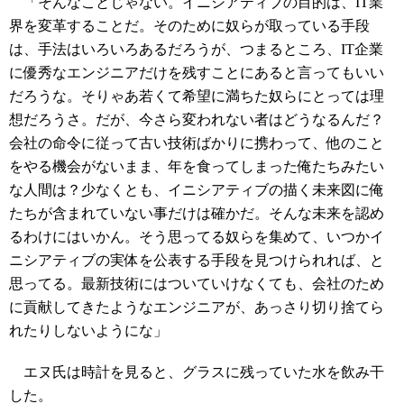
「そんなことじゃない。イニシアティブの目的は、IT業
界を変革することだ。そのために奴らが取っている手段
は、手法はいろいろあるだろうが、つまるところ、IT企業
に優秀なエンジニアだけを残すことにあると言ってもいい
だろうな。そりゃあ若くて希望に満ちた奴らにとっては理
想だろうさ。だが、今さら変われない者はどうなるんだ？
会社の命令に従って古い技術ばかりに携わって、他のこと
をやる機会がないまま、年を食ってしまった俺たちみたい
な人間は？少なくとも、イニシアティブの描く未来図に俺
たちが含まれていない事だけは確かだ。そんな未来を認め
るわけにはいかん。そう思ってる奴らを集めて、いつかイ
ニシアティブの実体を公表する手段を見つけられれば、と
思ってる。最新技術にはついていけなくても、会社のため
に貢献してきたようなエンジニアが、あっさり切り捨てら
れたりしないようにな」
エヌ氏は時計を見ると、グラスに残っていた水を飲み干
した。