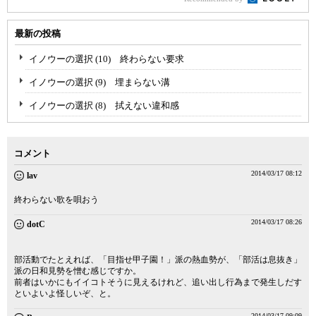
最新の投稿
イノウーの選択 (10) 終わらない要求
イノウーの選択 (9) 埋まらない溝
イノウーの選択 (8) 拭えない違和感
コメント
2014/03/17 08:12
lav
終わらない歌を唄おう
2014/03/17 08:26
dotC
部活動でたとえれば、「目指せ甲子園！」派の熱血勢が、「部活は息抜き」
派の日和見勢を憎む感じですか。
前者はいかにもイイコトそうに見えるけれど、追い出し行為まで発生しだす
といよいよ怪しいぞ、と。
2014/03/17 09:09