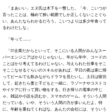
「まあいい」エヌ氏は木下を一瞥した。「今、こいつが
言ったことは、極めて狭い範囲でしか正しくないことぐら
い、あんたならわかるだろう。こいつよりは多少年食って
るわけだしな」
「年って......」
「IT企業だからといって、そこにいる人間がみんなスー
パーエンジニアばかりじゃないし、年がら年中、コードの
ことばかり考えてるわけじゃない。与えられた仕事をそこ
そここなせるぐらいのスキルがあれば、平日の夜は家に帰
ってビールでも飲みながらドラマを見たいし、土日は寝坊
して、起きたら妻と子どもと一緒に、ラゾーナやコストコ
やイケアに行って買い物をする。行き帰りの電車の中じ
ゃ、雑誌や小説を読むか、スマホのゲーム。そういう人間
だっている。いや、そういう人間の方が多いんだよ。特
に、年齢を重ねてくればな。あんたの会社には、そういう