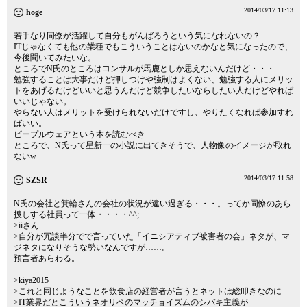
2014/03/17 11:13
hoge
若手なり同僚が活躍して自分もがんばろうという気になれないの？
ITじゃなくても他の業種でもこういうことはないのかなと気になったので、
今後聞いてみたいな。
ところでN氏のところはコンサルが馬鹿としか思えないんだけど・・・
勉強することは大事だけど押しつけや強制はよくない、勉強する人にメリッ
トをあげるだけどいいと思うんだけど競争したいならしたい人だけどやれば
いいじゃない。
やらない人はメリットを受けられないだけですし、やりたくなれば参加すれ
ばいい。
ピープルウェアという本を読むべき
ところで、N氏って星新一の小説に出てきそうで、人物像のイメージが取れ
ないw
2014/03/17 11:58
SZSR
N氏の会社と箕輪さんの会社の状況が違い過ぎる・・・。ってか同僚のあら
捜しする社員って一体・・・・^^;
>iiさん
>自分が冗談半分でで言っていた「イニシアティブ被害者の会」ネタが、マ
ジネタになりそうな勢いなんですが……。
預言者あらわる。
>kiya2015
>これと同じようなことを飲食店の経営者が言うとネットは総叩きなのに
>IT業界だとこういうネオリベのマッチョイズムのシバキ主義が