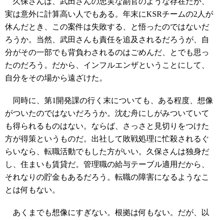
久保さんは、武田さんの忠実な副官のような存在だが、
実は意外に計算高い人でもある。年末にKSRチームの2人が
休んだとき、この案件は失敗する、と悟ったのではないだ
ろうか。当然、武田さんも責任を追及されるだろうが、自
分がその一部でも背負わされるのはごめんだ、とでも思っ
たのだろう。だから、インフルエンザということにして、
自分をその場から遠ざけた。
同時に、第1開発課の行く末についても、ある程度、想像
がついたのではないだろうか。沈む舟にしがみついていて
も得られるものはない。ならば、さっさと見切りをつけた
方が得策というものだ。出社して敗戦処理に忙殺されるぐ
らいなら、転職活動でもした方がいい。久保さんは独身だ
し、住まいも賃貸だ。管理職の給与テーブル適用だから、
それなりの貯金もあるだろう。転職の障害になるようなこ
とは何もない。
あくまでも想像にすぎない。根拠は何もない。だが、以