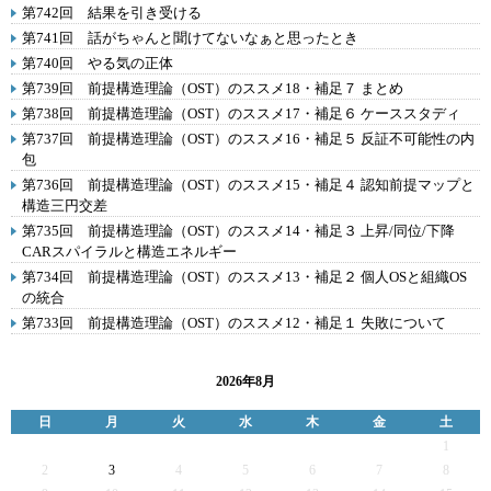
第742回 結果を引き受ける
第741回 話がちゃんと聞けてないなぁと思ったとき
第740回 やる気の正体
第739回 前提構造理論（OST）のススメ18・補足７ まとめ
第738回 前提構造理論（OST）のススメ17・補足６ ケーススタディ
第737回 前提構造理論（OST）のススメ16・補足５ 反証不可能性の内
包
第736回 前提構造理論（OST）のススメ15・補足４ 認知前提マップと
構造三円交差
第735回 前提構造理論（OST）のススメ14・補足３ 上昇/同位/下降
CARスパイラルと構造エネルギー
第734回 前提構造理論（OST）のススメ13・補足２ 個人OSと組織OS
の統合
第733回 前提構造理論（OST）のススメ12・補足１ 失敗について
2026年8月
日
月
火
水
木
金
土
1
2
3
4
5
6
7
8