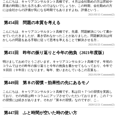
こんにちは、キャリアコンサルタント高橋です。４月は会社勤めの方は昇給や
昇進の時期に当たる方も多いのではないでしょうか。この時期、会社勤めの方
には会社からの評価が気になる時期でもありますよね。評価という...
2021/03/15
Comment(2)
第454回 問題の本質を考える
こんにちは、キャリアコンサルタント高橋です。先週、問題解決について書か
せていただきましたが、書き切れなかったことがありました。問題解決法は何
かしらの問題をある手順に従って思考を準えることで解決させる方...
2021/01/25
Comment(2)
第451回 昨年の振り返りと今年の抱負（2021年度版）
明けましておめでとうございます。キャリアコンサルタント高橋です。年初の
コラムではその昨年の振り返りと今年の抱負を書かせてもらっており、今年で
９回目（９年目）になります。毎年、使いまわしているこの言葉も...
2021/01/04
Comment(0)
第449回 第８の習慣－効果性の先にあるモノ
こんにちは、キャリアコンサルタント高橋です。私は日々７つの習慣を実践し
ており、その内容は時々コラムにアップさせていただいております。この７つ
の習慣には続きがあります。それが『第８の習慣』なのですが、こ...
2020/12/21
Comment(2)
第447回 ふと時間が空いた時の使い方