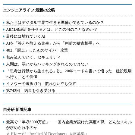
エンジニアライフ 最新の投稿
私たちはデジタル世界で生きる準備ができているのか？
AIにDB設計を任せるとは、どこの何のことなのか？
最後には離れていくAI
AIを「答えを教える先生」から「判断の稽古相手」へ
482.「脱走」したAIのサイバー攻撃
包み込んでいく、セキュリティ
人間は、弱いからハッキングされるのではない
「思考は行動から生まれる」説。20年コードを書いて悟った、建設現場
へ行くことの価値
イノウーの選択 (12) 慣れない立ち位置
第742回 結果を引き受ける
自分研 新着記事
最高で「年収6000万超」――国内企業が設けた高度AI職 どんなスキル
が求められるのか
メドレーが「Applied AI Developer」人材募集：