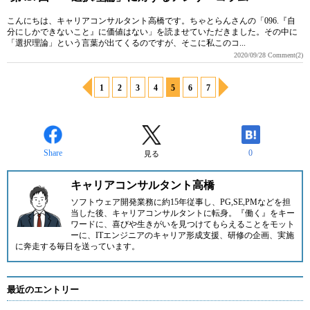
こんにちは、キャリアコンサルタント高橋です。ちゃとらんさんの「096.『自
分にしかできないこと』に価値はない」を読ませていただきました。その中に
「選択理論」という言葉が出てくるのですが、そこに私このコ...
2020/09/28
Comment(2)
1
2
3
4
5
6
7
Share
0
見る
キャリアコンサルタント高橋
ソフトウェア開発業務に約15年従事し、PG,SE,PMなどを担
当した後、キャリアコンサルタントに転身。『働く』をキー
ワードに、喜びや生きがいを見つけてもらえることをモット
ーに、ITエンジニアのキャリア形成支援、研修の企画、実施
に奔走する毎日を送っています。
最近のエントリー