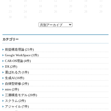
9
10
11
12
13
14
15
16
17
18
19
20
21
22
23
24
25
26
27
28
29
30
31
カテゴリー
前提構造理論 (21件)
Google WorkSpace (1件)
CAR-OS理論 (4件)
DX (2件)
選ばれる力 (1件)
生成AI (16件)
自律型研修 (2件)
miro (2件)
三層構造モデル (20件)
スクラム (2件)
アジャイル (7件)