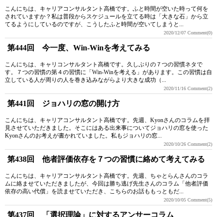
こんにちは、キャリアコンサルタント高橋です。ふと時間が空いた時って何を
されていますか？私は普段からスケジュールを立てる時は「大きな石」から立
てるようにしているのですが、こうしたふと時間が空いてしまうと...
2020/12/07
Comment(0)
第444回 今一度、Win-Winを考えてみる
こんにちは、キャリコンサルタント高橋です。久しぶりの７つの習慣ネタで
す。７つの習慣の第４の習慣に「Win-Winを考える」があります。この習慣は自
立している人が周りの人を巻き込みながらより大きな成功（...
2020/11/16
Comment(2)
第441回 ジョハリの窓の開け方
こんにちは、キャリアコンサルタント高橋です。先週、Kyonさんのコラムを拝
見させていただきました。そこにはある出来事についてジョハリの窓を使った
Kyonさんのお考えが書かれていました。私もジョハリの窓...
2020/10/26
Comment(2)
第438回 他者評価依存を７つの習慣に絡めて考えてみる
こんにちは、キャリアコンサルタント高橋です。先週、ちゃとらんさんのコラ
ムに絡ませていただきましたが、今回は勝ち逃げ先生さんのコラム「他者評価
依存の高い代償」を読ませていただき、こちらのお話ももっともだ...
2020/10/05
Comment(5)
第437回 「選択理論」に対するアンサーコラム