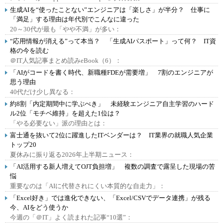
生成AIを“使ったことない”エンジニアは「楽しさ」が半分？ 仕事に
「満足」する理由は年代別でこんなに違った
20～30代が最も「やや不満」が多い：
“応用情報が消える”って本当？ 「生成AIパスポート」って何？ IT資
格の今を読む
＠IT人気記事まとめ読みeBook（6）：
「AIがコードを書く時代、新職種FDEが需要増」 7割のエンジニアが
思う理由
40代だけ少し異なる：
約8割「内定期間中に学ぶべき」 未経験エンジニア自主学習のハード
ル2位「モチベ維持」を超えた1位は？
「やる必要ない」派の理由とは：
富士通を抜いて2位に躍進したITベンダーは？ IT業界の就職人気企業
トップ20
夏休みに振り返る2026年上半期ニュース：
「AI活用する新人増えてOJT負担増」 複数の調査で露呈した現場の苦
悩
重要なのは「AIに代替されにくい本質的な自走力」：
「Excel好き」では進化できない、「Excel/CSVでデータ連携」が残る
今、AIをどう使うか
今週の「＠IT」よく読まれた記事“10選”：