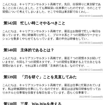
こんにちは、キャリアコンサルタント高橋です。先日、出張帰りに東京駅であ
ることに出くわしました。とても興味深い出来事だったのですが、そのことで
習慣について考えてしまいました。そこで今回は東京駅で出くわし...
2022/10/10
Comment(0)
第542回 忙しい時こそやるべきこと
こんにちは、キャリアコンサルタント高橋です。最近はお陰様で忙しい毎日を
送っています。特に研修周りが忙しく、プロマネ系と７つの習慣のワークセッ
ションを数多くやらせてもらっています。週の半分は研修をしてい...
2022/09/26
Comment(0)
第540回 主体的であるとは？
こんにちは、キャリアコンサルタント高橋です。最近７つの習慣ネタが続いて
いますが、今回も７つの習慣ネタです。７つの習慣を実施する上で土台となる
習慣があります。それは第１の習慣「主体的である」なのですが、...
2022/09/12
Comment(0)
第539回 「刃を研ぐ」ことを見直してみた
こんにちは、キャリアコンサルタント高橋です。最近は仕事に忙殺されていま
す。私は研修講師を仕事にしているのですが、最近はほぼ毎日研修を行ってお
りホテルと仕事場を往復する毎日を送っています。恐らく仕事量で...
2022/09/05
Comment(0)
第538回 三度、Win-Winを考える