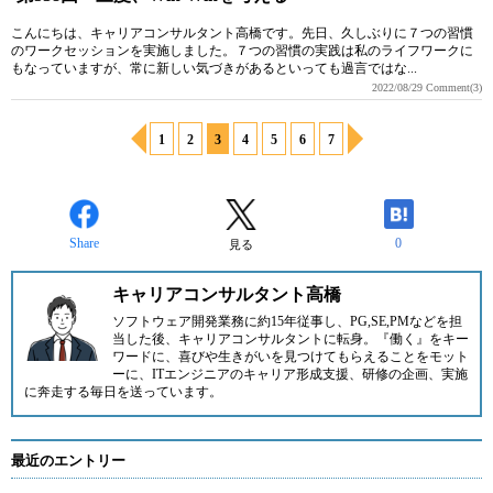
こんにちは、キャリアコンサルタント高橋です。先日、久しぶりに７つの習慣
のワークセッションを実施しました。７つの習慣の実践は私のライフワークに
もなっていますが、常に新しい気づきがあるといっても過言ではな...
2022/08/29
Comment(3)
1
2
3
4
5
6
7
Share
0
見る
キャリアコンサルタント高橋
ソフトウェア開発業務に約15年従事し、PG,SE,PMなどを担
当した後、キャリアコンサルタントに転身。『働く』をキー
ワードに、喜びや生きがいを見つけてもらえることをモット
ーに、ITエンジニアのキャリア形成支援、研修の企画、実施
に奔走する毎日を送っています。
最近のエントリー