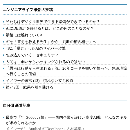
エンジニアライフ 最新の投稿
私たちはデジタル世界で生きる準備ができているのか？
AIにDB設計を任せるとは、どこの何のことなのか？
最後には離れていくAI
AIを「答えを教える先生」から「判断の稽古相手」へ
482.「脱走」したAIのサイバー攻撃
包み込んでいく、セキュリティ
人間は、弱いからハッキングされるのではない
「思考は行動から生まれる」説。20年コードを書いて悟った、建設現場
へ行くことの価値
イノウーの選択 (12) 慣れない立ち位置
第742回 結果を引き受ける
自分研 新着記事
最高で「年収6000万超」――国内企業が設けた高度AI職 どんなスキル
が求められるのか
メドレーが「Applied AI Developer」人材募集：