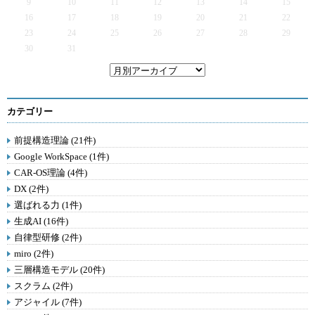
9
10
11
12
13
14
15
16
17
18
19
20
21
22
23
24
25
26
27
28
29
30
31
カテゴリー
前提構造理論 (21件)
Google WorkSpace (1件)
CAR-OS理論 (4件)
DX (2件)
選ばれる力 (1件)
生成AI (16件)
自律型研修 (2件)
miro (2件)
三層構造モデル (20件)
スクラム (2件)
アジャイル (7件)