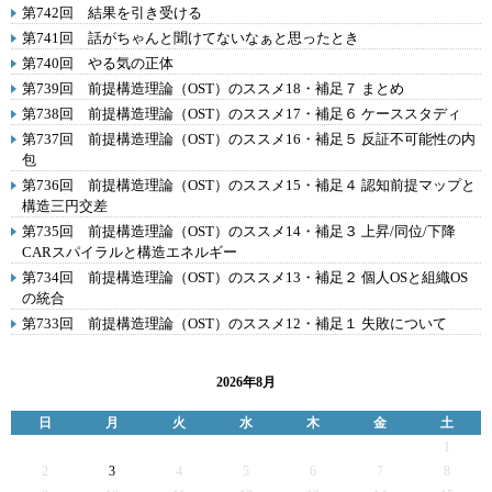
第742回 結果を引き受ける
第741回 話がちゃんと聞けてないなぁと思ったとき
第740回 やる気の正体
第739回 前提構造理論（OST）のススメ18・補足７ まとめ
第738回 前提構造理論（OST）のススメ17・補足６ ケーススタディ
第737回 前提構造理論（OST）のススメ16・補足５ 反証不可能性の内
包
第736回 前提構造理論（OST）のススメ15・補足４ 認知前提マップと
構造三円交差
第735回 前提構造理論（OST）のススメ14・補足３ 上昇/同位/下降
CARスパイラルと構造エネルギー
第734回 前提構造理論（OST）のススメ13・補足２ 個人OSと組織OS
の統合
第733回 前提構造理論（OST）のススメ12・補足１ 失敗について
2026年8月
日
月
火
水
木
金
土
1
2
3
4
5
6
7
8