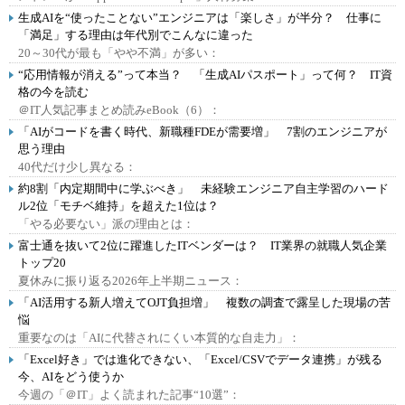
生成AIを“使ったことない”エンジニアは「楽しさ」が半分？ 仕事に
「満足」する理由は年代別でこんなに違った
20～30代が最も「やや不満」が多い：
“応用情報が消える”って本当？ 「生成AIパスポート」って何？ IT資
格の今を読む
＠IT人気記事まとめ読みeBook（6）：
「AIがコードを書く時代、新職種FDEが需要増」 7割のエンジニアが
思う理由
40代だけ少し異なる：
約8割「内定期間中に学ぶべき」 未経験エンジニア自主学習のハード
ル2位「モチベ維持」を超えた1位は？
「やる必要ない」派の理由とは：
富士通を抜いて2位に躍進したITベンダーは？ IT業界の就職人気企業
トップ20
夏休みに振り返る2026年上半期ニュース：
「AI活用する新人増えてOJT負担増」 複数の調査で露呈した現場の苦
悩
重要なのは「AIに代替されにくい本質的な自走力」：
「Excel好き」では進化できない、「Excel/CSVでデータ連携」が残る
今、AIをどう使うか
今週の「＠IT」よく読まれた記事“10選”：