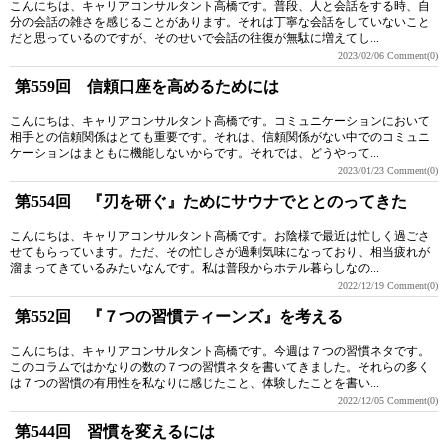
こんにちは、キャリアコンサルタント高橋です。普段、人と会話をする時、自
分の会話の雑さを感じることがあります。それは丁寧な会話をしていないこと
だと思っているのですが、そのせいで会話の往復が無駄に増えてし...
2023/02/06
Comment(0)
第559回 信頼口座を高めるためには
こんにちは、キャリアコンサルタント高橋です。コミュニケーションにおいて
相手との信頼関係はとても重要です。それは、信頼関係がない中でのコミュニ
ケーションはまともに機能しないからです。それでは、どうやって...
2023/01/23
Comment(0)
第554回 『刃を研ぐ』ためにサウナでととのってきた
こんにちは、キャリアコンサルタント高橋です。お陰様で最近は忙しく過ごさ
せてもらっています。ただ、その忙しさが過剰気味になっており、相当疲れが
溜まってきているみたいなんです。私は普段からホテル暮らしなの...
2022/12/19
Comment(0)
第552回 『７つの習慣ティーンズ』を考える
こんにちは、キャリアコンサルタント高橋です。今週は７つの習慣ネタです。
このコラムではかなりの数の７つの習慣ネタを書いてきました。それらの多く
は７つの習慣の有用性を私なりに感じたこと、体験したことを書い...
2022/12/05
Comment(0)
第544回 習慣を変えるには