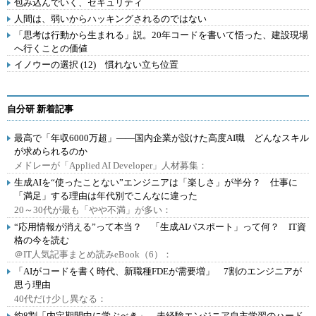
包み込んでいく、セキュリティ
人間は、弱いからハッキングされるのではない
「思考は行動から生まれる」説。20年コードを書いて悟った、建設現場
へ行くことの価値
イノウーの選択 (12) 慣れない立ち位置
自分研 新着記事
最高で「年収6000万超」――国内企業が設けた高度AI職 どんなスキル
が求められるのか
メドレーが「Applied AI Developer」人材募集：
生成AIを“使ったことない”エンジニアは「楽しさ」が半分？ 仕事に
「満足」する理由は年代別でこんなに違った
20～30代が最も「やや不満」が多い：
“応用情報が消える”って本当？ 「生成AIパスポート」って何？ IT資
格の今を読む
＠IT人気記事まとめ読みeBook（6）：
「AIがコードを書く時代、新職種FDEが需要増」 7割のエンジニアが
思う理由
40代だけ少し異なる：
約8割「内定期間中に学ぶべき」 未経験エンジニア自主学習のハード