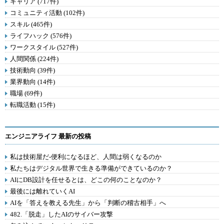
キャリア (717件)
コミュニティ活動 (102件)
スキル (465件)
ライフハック (576件)
ワークスタイル (527件)
人間関係 (224件)
技術動向 (39件)
業界動向 (14件)
職場 (69件)
転職活動 (15件)
エンジニアライフ 最新の投稿
私は技術屋だ-便利になるほど、人間は弱くなるのか
私たちはデジタル世界で生きる準備ができているのか？
AIにDB設計を任せるとは、どこの何のことなのか？
最後には離れていくAI
AIを「答えを教える先生」から「判断の稽古相手」へ
482.「脱走」したAIのサイバー攻撃