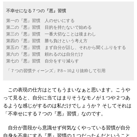
不幸せになる７つの『悪』習慣
第一の『悪』習慣 人のせいにする
第二の『悪』習慣 目的を持たないで始める
第三の『悪』習慣 一番大切なことは後まわし
第四の『悪』習慣 勝ち負けという考え方
第五の『悪』習慣 まず自分が話し、それから聞くふりをする
第六の『悪』習慣 頼れるのは自分だけ
第七の『悪』習慣 自分をすり減らす
「７つの習慣ティーンズ」P.8～10より抜粋して引用
この表現の仕方はとてもうまいなぁと思います。こうや
って見ると、自分に当てはまりそうなモノが１つや２つあ
るような感じがするのは私だけでしょうか？ そしてそれは
「不幸せにする７つの『悪』習慣」なのです。
自分が普段から意識せず何気なくやっている習慣が自分
自身を不幸にする『悪』習慣の１つだったんだということ