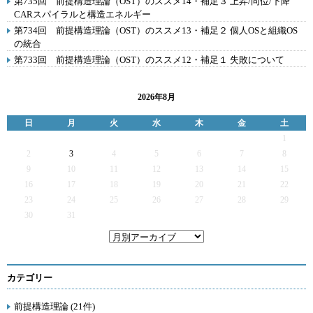
第735回 前提構造理論（OST）のススメ14・補足３ 上昇/同位/下降
CARスパイラルと構造エネルギー
第734回 前提構造理論（OST）のススメ13・補足２ 個人OSと組織OS
の統合
第733回 前提構造理論（OST）のススメ12・補足１ 失敗について
2026年8月
日
月
火
水
木
金
土
1
2
3
4
5
6
7
8
9
10
11
12
13
14
15
16
17
18
19
20
21
22
23
24
25
26
27
28
29
30
31
カテゴリー
前提構造理論 (21件)