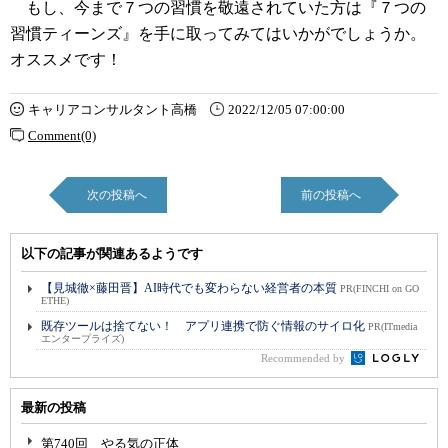
もし、今まで７つの習慣を敬遠されていた方は『７つの
習慣ティーンズ』を手に取ってみてはいかがでしょうか。
オススメです！
キャリアコンサルタント高橋
2022/12/05 07:00:00
Comment(0)
次の投稿へ
前の投稿へ
以下の記事が関連あるようです
【見城徹×藤田晋】AI時代でも変わらない経営者の本質
PR(FINCHI on GO
ETHE)
既存ツールは捨てない！ アプリ連携で防ぐ情報のサイロ化
PR(ITmedia
エンタープライズ)
Recommended by
最新の投稿
第740回 やる気の正体