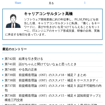
Share
1
見る
キャリアコンサルタント高橋
ソフトウェア開発業務に約15年従事し、PG,SE,PMなどを担
当した後、キャリアコンサルタントに転身。『働く』をキー
ワードに、喜びや生きがいを見つけてもらえることをモット
ーに、ITエンジニアのキャリア形成支援、研修の企画、実施
に奔走する毎日を送っています。
最近のエントリー
第742回 結果を引き受ける
第741回 話がちゃんと聞けてないなぁと思ったとき
第740回 やる気の正体
第739回 前提構造理論（OST）のススメ18・補足７ まとめ
第738回 前提構造理論（OST）のススメ17・補足６ ケーススタディ
第737回 前提構造理論（OST）のススメ16・補足５ 反証不可能性の内
包
第736回 前提構造理論（OST）のススメ15・補足４ 認知前提マップと
構造三円交差