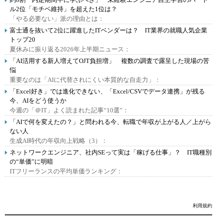
ル2位「モチベ維持」を超えた1位は？
「やる必要ない」派の理由とは：
富士通を抜いて2位に躍進したITベンダーは？ IT業界の就職人気企業
トップ20
夏休みに振り返る2026年上半期ニュース：
「AI活用する新人増えてOJT負担増」 複数の調査で露呈した現場の苦
悩
重要なのは「AIに代替されにくい本質的な自走力」：
「Excel好き」では進化できない、「Excel/CSVでデータ連携」が残る
今、AIをどう使うか
今週の「＠IT」よく読まれた記事“10選”：
「AIで何を変えたの？」と問われる今、転職で年収が上がる人／上がら
ない人
生成AI時代の年収向上戦略（3）：
ネットワークエンジニア、社内SEって実は「稼げる仕事」？ IT職種別
の“単価”に明暗
ITフリーランスの平均単価ランキング：
利用規約